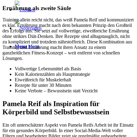
Ernährung als zweite Säule
Training allein reicht nicht, das weiß Pamela Reif und kommuniziert
es klar. Ernährung macht nach dem bekannten Prinzip den Großteil
des Erfolgs aus. Sie setzt auf vollwertige, eiweißreiche Ernährung
ohne striktes Diät-Denken. Ihre Rezepte sind alltagstauglich, nicht
zu kompliziert und trotzdem nährstoffreich. Diese Kombination aus
Menu
Menu
Training und Ernährung macht ihren Ansatz zu einem
ganzheitlichen Fitness-Konzept – weit entfernt von schnellen
Lösungen.
Vollwertige Lebensmittel als Basis
Kein Kalorienzählen als Hauptstrategie
Eiweißreich für Muskelerhalt
Rezepte für unter 30 Minuten
Keine Verbote – Bewusstsein statt Verzicht
Pamela Reif als Inspiration für
Körperbild und Selbstbewusstsein
Ein oft unterschätzter Aspekt von Pamela Reifs Arbeit ist ihr Einsatz
für ein gesundes Körperbild. In einer Social-Media-Welt voller
Filtern und bearbeiteter Bilder zeigt sie regelmäßig unbearbeitete