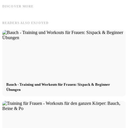
Ganzkörper - Training und Workouts
Bauch - Training und Workouts für
T
für Männer: 10 Minuten &
Männer: häufige Fehler & 10
DISCOVER MORE
Kalorienverbrauch
Übungen
READERS ALSO ENJOYED
Bauch - Training und Workouts für Frauen: Sixpack & Beginner
Übungen