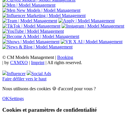
© CM Models Management |
Booking
|
by
CXMXO
|
Imprint
| All rights reserved.
Influencer
Social Ads
Faire défiler vers le haut
Nous utilisons des cookies 🍪 d'accord pour vous ?
OK
Settings
Cookies et paramètres de confidentialité