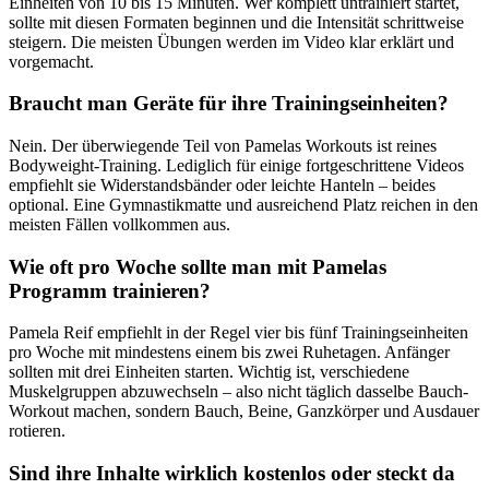
Einheiten von 10 bis 15 Minuten. Wer komplett untrainiert startet,
sollte mit diesen Formaten beginnen und die Intensität schrittweise
steigern. Die meisten Übungen werden im Video klar erklärt und
vorgemacht.
Braucht man Geräte für ihre Trainingseinheiten?
Nein. Der überwiegende Teil von Pamelas Workouts ist reines
Bodyweight-Training. Lediglich für einige fortgeschrittene Videos
empfiehlt sie Widerstandsbänder oder leichte Hanteln – beides
optional. Eine Gymnastikmatte und ausreichend Platz reichen in den
meisten Fällen vollkommen aus.
Wie oft pro Woche sollte man mit Pamelas
Programm trainieren?
Pamela Reif empfiehlt in der Regel vier bis fünf Trainingseinheiten
pro Woche mit mindestens einem bis zwei Ruhetagen. Anfänger
sollten mit drei Einheiten starten. Wichtig ist, verschiedene
Muskelgruppen abzuwechseln – also nicht täglich dasselbe Bauch-
Workout machen, sondern Bauch, Beine, Ganzkörper und Ausdauer
rotieren.
Sind ihre Inhalte wirklich kostenlos oder steckt da