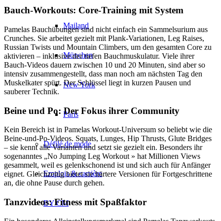
Bauch-Workouts: Core-Training mit System
Mailand
Pamelas Bauchübungen sind nicht einfach ein Sammelsurium aus
Crunches. Sie arbeitet gezielt mit Plank-Variationen, Leg Raises,
Russian Twists und Mountain Climbers, um den gesamten Core zu
München
aktivieren – inklusive der tiefen Bauchmuskulatur. Viele ihrer
Bauch-Videos dauern zwischen 10 und 20 Minuten, sind aber so
intensiv zusammengestellt, dass man noch am nächsten Tag den
Muskelkater spürt. Der Schlüssel liegt in kurzen Pausen und
New York
sauberer Technik.
Beine und Po: Der Fokus ihrer Community
Paris
Kein Bereich ist in Pamelas Workout-Universum so beliebt wie die
Beine-und-Po-Videos. Squats, Lunges, Hip Thrusts, Glute Bridges
Défilé de mode
– sie kennt alle Varianten und setzt sie gezielt ein. Besonders ihr
sogenanntes „No Jumping Leg Workout » hat Millionen Views
gesammelt, weil es gelenkschonend ist und sich auch für Anfänger
Emplois & carrière
eignet. Gleichzeitig bietet sie härtere Versionen für Fortgeschrittene
an, die ohne Pause durch gehen.
Tanzvideos: Fitness mit Spaßfaktor
BY CM