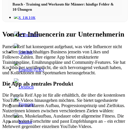
Bauch - Training und Workouts für Männer: häufige Fehler &
10 Übungen
x TikTok
Von der Influencerin zur Unternehmerin
x YouTube
Pamela Reif hat konsequent aufgebaut, was viele Influencer nicht
schaffen: ein nachhaltiges Business jenseits von Likes und
Follower-Zahlen. Ihre eigene App bietet strukturierte
Trainingspläne, Ernährungspläne und Community-Features. Sie hat
Kochbücher veröffentlicht, die sich hervorragend verkauft haben,
und Kollektionen mit Sportmarken herausgebracht.
Die App als zentrales Produkt
Die Pamela Reif App ist für alle erhältlich, die über die kostenlosen
YouTube-Videos hinausgehen möchten. Sie bietet tagesbasierte
Programme mit klarem Aufbau, Progressionsprinzip und Zielfokus.
Nutzerinnen können zwischen verschiedenen Zielen wählen:
Abnehmen, Muskelaufbau, Ausdauer oder allgemeine Fitness. Die
App analysiert Fortschritte und passt Empfehlungen an – ein echter
Mehrwert gegenüber einzelnen YouTube-Videos.