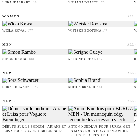
LUKA IBARRART
YULIANA DUARTE
YO
190
179
WOMEN
ALL ›
WIOLA KOWAL
WIETSKE BOOTSMA
VA
177
177
MEN
ALL ›
SIMON RAMBO
SERIGNE GUEYE
RU
188
186
NEW
ALL ›
SORA SCHWARZER
SOPHIA BRANDL
SE
178
181
NEWS
ALL ›
AM
CO
DÉBUTS SUR LE PODIUM : ARIANE ET
ANTON KUNDRUS POUR BURGA MEN -
LUISA POUR VOGUE X BREUNINGER
UN MANNEQUIN EDGY RENCONTRE
LES ACCESSOIRES TECH