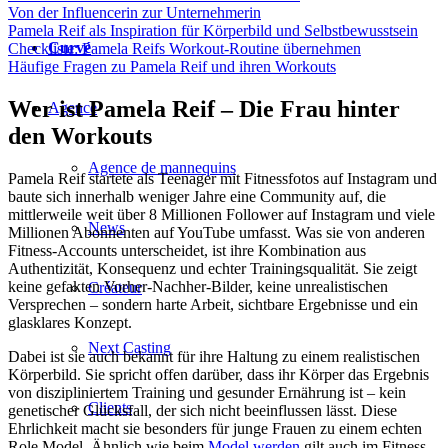
Von der Influencerin zur Unternehmerin
Pamela Reif als Inspiration für Körperbild und Selbstbewusstsein
Curvé
Checkliste: Pamela Reifs Workout-Routine übernehmen
Häufige Fragen zu Pamela Reif und ihren Workouts
Wer ist Pamela Reif – Die Frau hinter
Agence
den Workouts
Agence de mannequins
Pamela Reif startete als Teenager mit Fitnessfotos auf Instagram und
baute sich innerhalb weniger Jahre eine Community auf, die
mittlerweile weit über 8 Millionen Follower auf Instagram und viele
News
Millionen Abonnenten auf YouTube umfasst. Was sie von anderen
Fitness-Accounts unterscheidet, ist ihre Kombination aus
Authentizität, Konsequenz und echter Trainingsqualität. Sie zeigt
keine gefakten Vorher-Nachher-Bilder, keine unrealistischen
Créateur
Versprechen – sondern harte Arbeit, sichtbare Ergebnisse und ein
glasklares Konzept.
Next Casting
Dabei ist sie auch bekannt für ihre Haltung zu einem realistischen
Körperbild. Sie spricht offen darüber, dass ihr Körper das Ergebnis
von diszipliniertem Training und gesunder Ernährung ist – kein
Clients
genetischer Glücksfall, der sich nicht beeinflussen lässt. Diese
Ehrlichkeit macht sie besonders für junge Frauen zu einem echten
Role Model. Ähnlich wie beim
Model werden
gilt auch im Fitness-