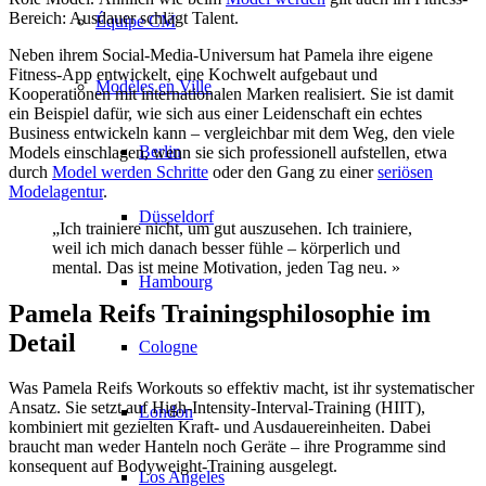
Bereich: Ausdauer schlägt Talent.
Équipe CM
Neben ihrem Social-Media-Universum hat Pamela ihre eigene
Fitness-App entwickelt, eine Kochwelt aufgebaut und
Modèles en Ville
Kooperationen mit internationalen Marken realisiert. Sie ist damit
ein Beispiel dafür, wie sich aus einer Leidenschaft ein echtes
Business entwickeln kann – vergleichbar mit dem Weg, den viele
Berlin
Models einschlagen, wenn sie sich professionell aufstellen, etwa
durch
Model werden Schritte
oder den Gang zu einer
seriösen
Modelagentur
.
Düsseldorf
„Ich trainiere nicht, um gut auszusehen. Ich trainiere,
weil ich mich danach besser fühle – körperlich und
mental. Das ist meine Motivation, jeden Tag neu. »
Hambourg
Pamela Reifs Trainingsphilosophie im
Detail
Cologne
Was Pamela Reifs Workouts so effektiv macht, ist ihr systematischer
Ansatz. Sie setzt auf High-Intensity-Interval-Training (HIIT),
London
kombiniert mit gezielten Kraft- und Ausdauereinheiten. Dabei
braucht man weder Hanteln noch Geräte – ihre Programme sind
konsequent auf Bodyweight-Training ausgelegt.
Los Angeles