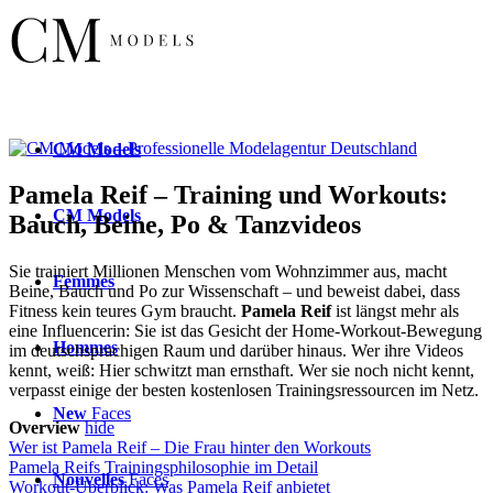
CM
Models
Pamela Reif – Training und Workouts:
CM
Models
Bauch, Beine, Po & Tanzvideos
Sie trainiert Millionen Menschen vom Wohnzimmer aus, macht
Femmes
Beine, Bauch und Po zur Wissenschaft – und beweist dabei, dass
Fitness kein teures Gym braucht.
Pamela Reif
ist längst mehr als
eine Influencerin: Sie ist das Gesicht der Home-Workout-Bewegung
Hommes
im deutschsprachigen Raum und darüber hinaus. Wer ihre Videos
kennt, weiß: Hier schwitzt man ernsthaft. Wer sie noch nicht kennt,
verpasst einige der besten kostenlosen Trainingsressourcen im Netz.
New
Faces
Overview
hide
Wer ist Pamela Reif – Die Frau hinter den Workouts
Pamela Reifs Trainingsphilosophie im Detail
Nouvelles
Faces
Workout-Überblick: Was Pamela Reif anbietet