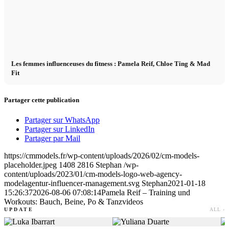
Les femmes influenceuses du fitness : Pamela Reif, Chloe Ting & Mad
Fit
Partager cette publication
Partager sur WhatsApp
Partager sur LinkedIn
Partager par Mail
https://cmmodels.fr/wp-content/uploads/2026/02/cm-models-
placeholder.jpeg
1408
2816
Stephan
/wp-
content/uploads/2023/01/cm-models-logo-web-agency-
modelagentur-influencer-management.svg
Stephan
2021-01-18
15:26:37
2026-08-06 07:08:14
Pamela Reif – Training und
Workouts: Bauch, Beine, Po & Tanzvideos
UPDATE
ALL ›