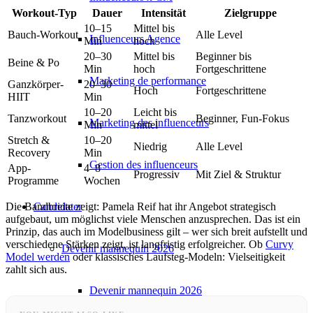
Workout-Typ
Dauer
Intensität
Zielgruppe
10–15
Mittel bis
Bauch-Workout
Alle Level
Influenceurs Agence
Min
hoch
20–30
Mittel bis
Beginner bis
Beine & Po
Min
hoch
Fortgeschrittene
Marketing de performance
Ganzkörper-
20–30
Hoch
Fortgeschrittene
HIIT
Min
10–20
Leicht bis
Tanzworkout
Beginner, Fun-Fokus
Marketing des influenceurs
Min
mittel
Stretch &
10–20
Niedrig
Alle Level
Recovery
Min
Gestion des influenceurs
App-
4–8
Progressiv
Mit Ziel & Struktur
Programme
Wochen
Die Bandbreite zeigt: Pamela Reif hat ihr Angebot strategisch
Candidater
aufgebaut, um möglichst viele Menschen anzusprechen. Das ist ein
Prinzip, das auch im Modelbusiness gilt – wer sich breit aufstellt und
verschiedene Stärken zeigt, ist langfristig erfolgreicher. Ob
Curvy
Devenir mannequin 2026
Model werden
oder klassisches Laufsteg-Modeln: Vielseitigkeit
zahlt sich aus.
Devenir mannequin 2026