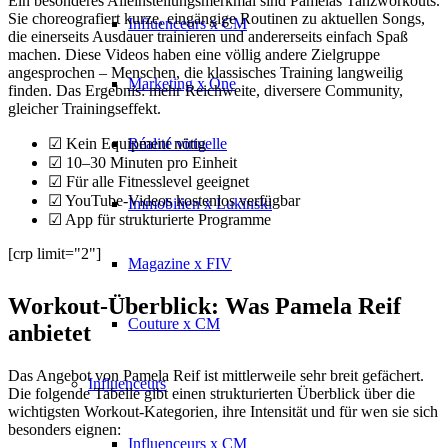
Ein besonderes Alleinstellungsmerkmal sind Pamelas Tanzworkouts.
Sie choreografiert kurze, eingängige Routinen zu aktuellen Songs,
Influenceurs x CM
die einerseits Ausdauer trainieren und andererseits einfach Spaß
machen. Diese Videos haben eine völlig andere Zielgruppe
angesprochen – Menschen, die klassisches Training langweilig
Marketing x One
finden. Das Ergebnis: mehr Reichweite, diversere Community,
gleicher Trainingseffekt.
Réalité virtuelle
☑ Kein Equipment nötig
☑ 10–30 Minuten pro Einheit
☑ Für alle Fitnesslevel geeignet
☑ YouTube-Videos kostenlos verfügbar
Immobilien x Lukinski
☑ App für strukturierte Programme
[crp limit="2"]
Magazine x FIV
Workout-Überblick: Was Pamela Reif
Couture x CM
anbietet
Das Angebot von Pamela Reif ist mittlerweile sehr breit gefächert.
Influenceurs
Die folgende Tabelle gibt einen strukturierten Überblick über die
wichtigsten Workout-Kategorien, ihre Intensität und für wen sie sich
besonders eignen:
Influenceurs x CM