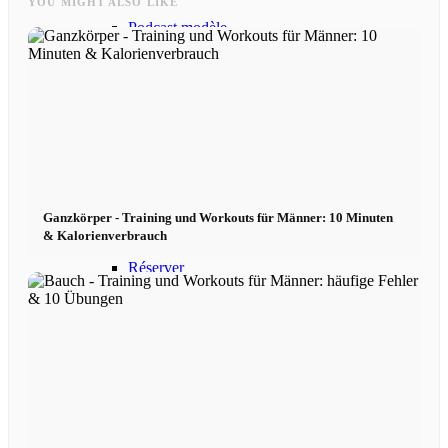
YOU MIGHT ALSO LIKE
Podcast modèle
Fashion Weeks
Marques de mode
Wiki
Ganzkörper - Training und Workouts für Männer: 10 Minuten
& Kalorienverbrauch
Réserver
Peppa Of The Day
Contact
x Instagram