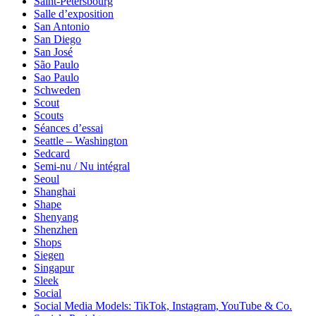
Saint-Pétersbourg
Salle d’exposition
San Antonio
San Diego
San José
São Paulo
Sao Paulo
Schweden
Scout
Scouts
Séances d’essai
Seattle – Washington
Sedcard
Semi-nu / Nu intégral
Seoul
Shanghai
Shape
Shenyang
Shenzhen
Shops
Siegen
Singapur
Sleek
Social
Social Media Models: TikTok, Instagram, YouTube & Co.