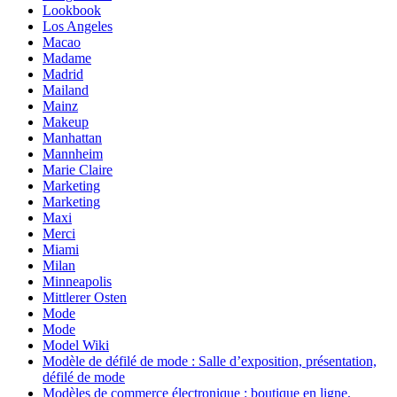
Lookbook
Los Angeles
Macao
Madame
Madrid
Mailand
Mainz
Makeup
Manhattan
Mannheim
Marie Claire
Marketing
Marketing
Maxi
Merci
Miami
Milan
Minneapolis
Mittlerer Osten
Mode
Mode
Model Wiki
Modèle de défilé de mode : Salle d’exposition, présentation,
défilé de mode
Modèles de commerce électronique : boutique en ligne,