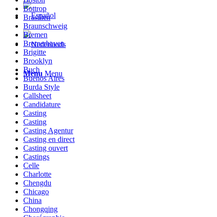
Bottrop
Brasilien
Braunschweig
Bremen
Bremerhaven
Brigitte
Brooklyn
Buch
Menu
Menu
Buenos Aires
Burda Style
Callsheet
Candidature
Casting
Casting
Casting Agentur
Casting en direct
Casting ouvert
Castings
Celle
Charlotte
Chengdu
Chicago
China
Chongqing