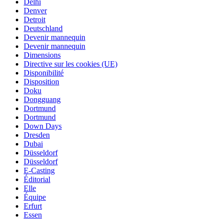
Delhi
Denver
Detroit
Deutschland
Devenir mannequin
Devenir mannequin
Dimensions
Directive sur les cookies (UE)
Disponibilité
Disposition
Doku
Dongguang
Dortmund
Dortmund
Down Days
Dresden
Dubai
Düsseldorf
Düsseldorf
E-Casting
Éditorial
Elle
Équipe
Erfurt
Essen