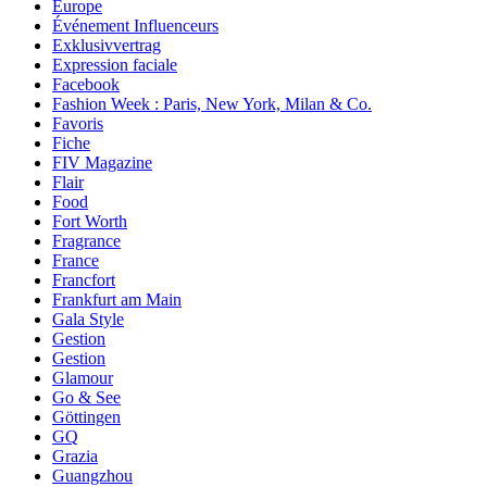
Europe
Événement Influenceurs
Exklusivvertrag
Expression faciale
Facebook
Fashion Week : Paris, New York, Milan & Co.
Favoris
Fiche
FIV Magazine
Flair
Food
Fort Worth
Fragrance
France
Francfort
Frankfurt am Main
Gala Style
Gestion
Gestion
Glamour
Go & See
Göttingen
GQ
Grazia
Guangzhou