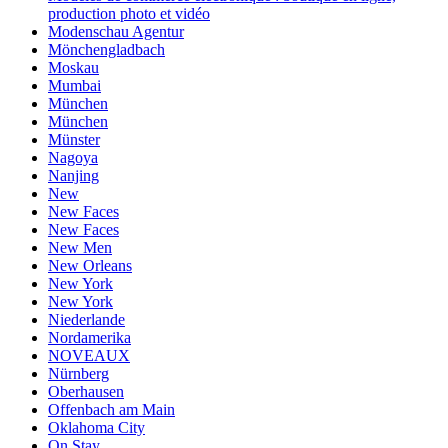
production photo et vidéo
Modenschau Agentur
Mönchengladbach
Moskau
Mumbai
München
München
Münster
Nagoya
Nanjing
New
New Faces
New Faces
New Men
New Orleans
New York
New York
Niederlande
Nordamerika
NOVEAUX
Nürnberg
Oberhausen
Offenbach am Main
Oklahoma City
On Stay