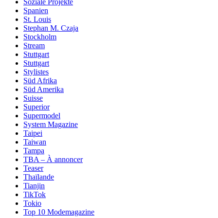
Soziale Projekte
Spanien
St. Louis
Stephan M. Czaja
Stockholm
Stream
Stuttgart
Stuttgart
Stylistes
Süd Afrika
Süd Amerika
Suisse
Superior
Supermodel
System Magazine
Taipei
Taiwan
Tampa
TBA – À annoncer
Teaser
Thaïlande
Tianjin
TikTok
Tokio
Top 10 Modemagazine