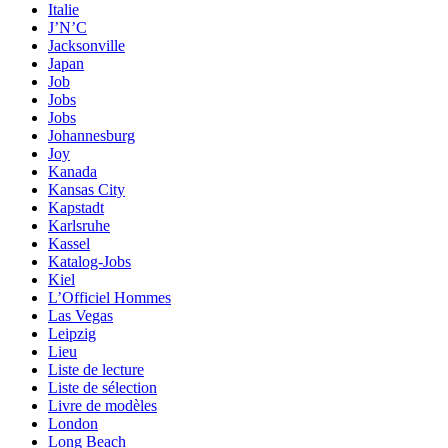
Italie
J’N’C
Jacksonville
Japan
Job
Jobs
Jobs
Johannesburg
Joy
Kanada
Kansas City
Kapstadt
Karlsruhe
Kassel
Katalog-Jobs
Kiel
L’Officiel Hommes
Las Vegas
Leipzig
Lieu
Liste de lecture
Liste de sélection
Livre de modèles
London
Long Beach