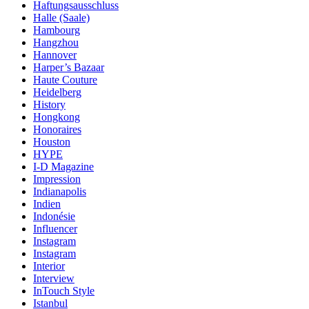
Haftungsausschluss
Halle (Saale)
Hambourg
Hangzhou
Hannover
Harper’s Bazaar
Haute Couture
Heidelberg
History
Hongkong
Honoraires
Houston
HYPE
I-D Magazine
Impression
Indianapolis
Indien
Indonésie
Influencer
Instagram
Instagram
Interior
Interview
InTouch Style
Istanbul