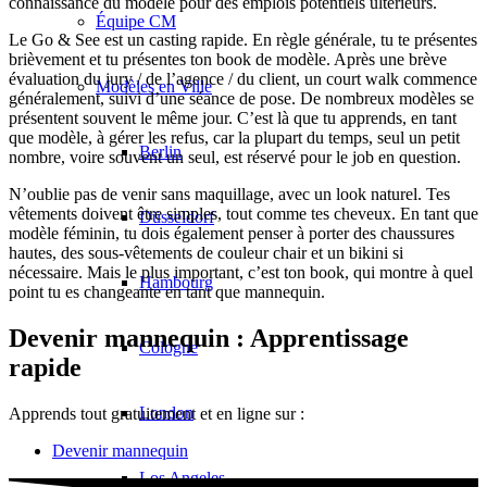
connaissance du modèle pour des emplois potentiels ultérieurs.
Équipe CM
Le Go & See est un casting rapide. En règle générale, tu te présentes
brièvement et tu présentes ton book de modèle. Après une brève
évaluation du jury / de l’agence / du client, un court walk commence
Modèles en Ville
généralement, suivi d’une séance de pose. De nombreux modèles se
présentent souvent le même jour. C’est là que tu apprends, en tant
que modèle, à gérer les refus, car la plupart du temps, seul un petit
Berlin
nombre, voire souvent un seul, est réservé pour le job en question.
N’oublie pas de venir sans maquillage, avec un look naturel. Tes
vêtements doivent être simples, tout comme tes cheveux. En tant que
Düsseldorf
modèle féminin, tu dois également penser à porter des chaussures
hautes, des sous-vêtements de couleur chair et un bikini si
nécessaire. Mais le plus important, c’est ton book, qui montre à quel
Hambourg
point tu es changeante en tant que mannequin.
Devenir mannequin : Apprentissage
Cologne
rapide
London
Apprends tout gratuitement et en ligne sur :
Devenir mannequin
Los Angeles