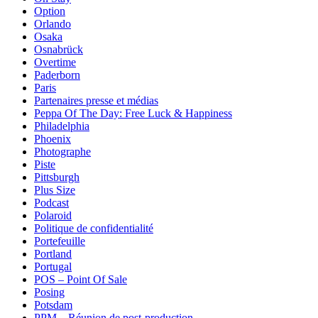
Option
Orlando
Osaka
Osnabrück
Overtime
Paderborn
Paris
Partenaires presse et médias
Peppa Of The Day: Free Luck & Happiness
Philadelphia
Phoenix
Photographe
Piste
Pittsburgh
Plus Size
Podcast
Polaroid
Politique de confidentialité
Portefeuille
Portland
Portugal
POS – Point Of Sale
Posing
Potsdam
PPM – Réunion de post-production