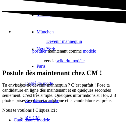
Mailand
München
Devenir mannequin
New York
postuler
maintenant comme
modèle
vers le
wiki du modèle
Paris
Postule dès maintenant chez CM !
Défilé de mode
Tu envisages de devenir mannequin ? C’est parfait ! Pose ta
candidature en ligne dès maintenant et en quelques secondes
seulement. C’est très simple. Quelques informations sur toi, 2-3
Emplois & carrière
photos prises avec ton smartphone et ta candidature est prête.
Nous te voulons ! Cliquez ici :
BY CM
Candidature modèle