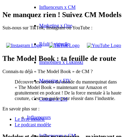
Influenceurs x CM
Ne manquez rien ! Suivez CM Models
Marketing x One
Suis-nous sur TikTok, Instagram ou YouTube :
Réalité virtuelle
The Model Book : ta feuille de route
Immobilien x Lukinski
Connais-tu déjà « The Model Book » de CM ?
Magazine x FIV
Découvre les secrets du monde du mannequinat dans
« The Model Book » maintenant sur Amazon et
gratuitement en podcast ! De la force mentale à la haute
couture, c’est ton guide pour réussir dans l’industrie.
Couture x CM
En savoir plus sur :
Influenceurs
Le livre modèle
Le podcast modèle
Influenceurs x CM
Modeler et devenir mannequin – maintenant en