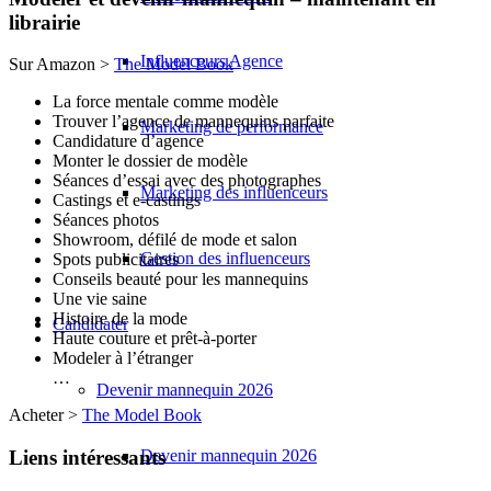
librairie
Influenceurs Agence
Sur Amazon >
The Model Book
La force mentale comme modèle
Trouver l’agence de mannequins parfaite
Marketing de performance
Candidature d’agence
Monter le dossier de modèle
Séances d’essai avec des photographes
Marketing des influenceurs
Castings et e-castings
Séances photos
Showroom, défilé de mode et salon
Gestion des influenceurs
Spots publicitaires
Conseils beauté pour les mannequins
Une vie saine
Histoire de la mode
Candidater
Haute couture et prêt-à-porter
Modeler à l’étranger
…
Devenir mannequin 2026
Acheter >
The Model Book
Devenir mannequin 2026
Liens intéressants