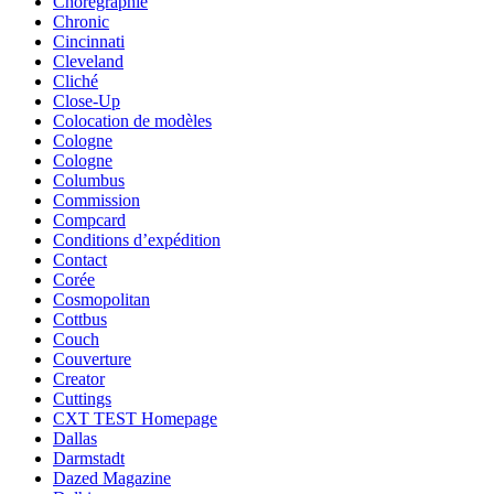
Chorégraphie
Chronic
Cincinnati
Cleveland
Cliché
Close-Up
Colocation de modèles
Cologne
Cologne
Columbus
Commission
Compcard
Conditions d’expédition
Contact
Corée
Cosmopolitan
Cottbus
Couch
Couverture
Creator
Cuttings
CXT TEST Homepage
Dallas
Darmstadt
Dazed Magazine