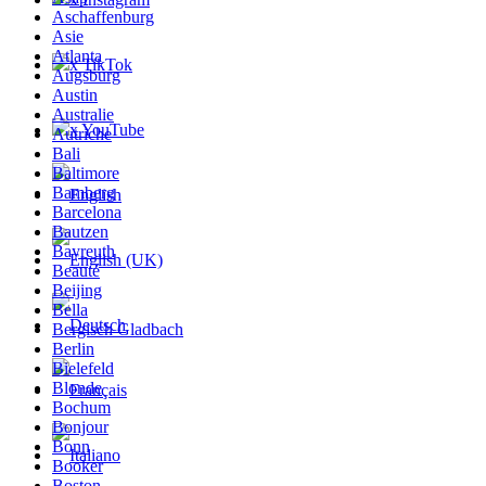
Aschaffenburg
Asie
Atlanta
x TikTok
Augsburg
Austin
Australie
x YouTube
Autriche
Bali
Baltimore
Bamberg
Barcelona
Bautzen
Bayreuth
Beauté
Beijing
Bella
Bergisch Gladbach
Berlin
Bielefeld
Blonde
Bochum
Bonjour
Bonn
Booker
Boston