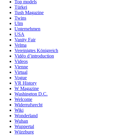
Top models
Türkei
Tush Magazine
Twins
Ulm
Unternehmen
USA
Vanity Fair
Velma
Vereinigtes Königreich
Vidéo d’introduction
Videos
Vienne
Virtual
Vogue
VR History
W Magazine
Washington D.C.
Welcome
Widerrufsrecht
Wiki
Wonderland
Wuhan
Wuppertal
Würzburg