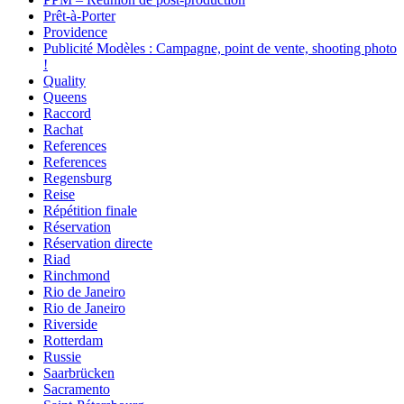
Prêt-à-Porter
Providence
Publicité Modèles : Campagne, point de vente, shooting photo
!
Quality
Queens
Raccord
Rachat
References
References
Regensburg
Reise
Répétition finale
Réservation
Réservation directe
Riad
Rinchmond
Rio de Janeiro
Rio de Janeiro
Riverside
Rotterdam
Russie
Saarbrücken
Sacramento