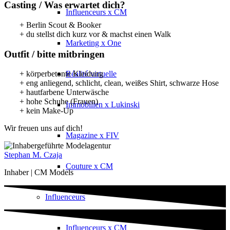
Casting / Was erwartet dich?
Influenceurs x CM
+ Berlin Scout & Booker
+ du stellst dich kurz vor & machst einen Walk
Marketing x One
Outfit / bitte mitbringen
Réalité virtuelle
+ körperbetonte Kleidung
+ eng anliegend, schlicht, clean, weißes Shirt, schwarze Hose
+ hautfarbene Unterwäsche
+ hohe Schuhe (Frauen)
Immobilien x Lukinski
+ kein Make-Up
Wir freuen uns auf dich!
Magazine x FIV
Stephan M. Czaja
Couture x CM
Inhaber | CM Models
Influenceurs
Influenceurs x CM