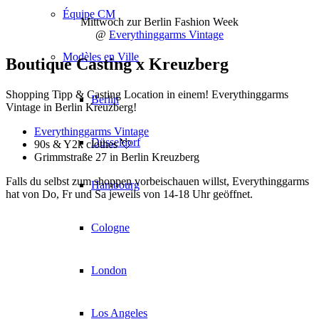
Équipe CM
Mittwoch zur Berlin Fashion Week
@
Everythinggarms Vintage
Modèles en Ville
Boutique Casting x Kreuzberg
Shopping Tipp & Casting Location in einem! Everythinggarms
Berlin
Vintage in Berlin Kreuzberg!
Everythinggarms Vintage
Düsseldorf
90s & Y2k clothes 💘
Grimmstraße 27 in Berlin Kreuzberg
Falls du selbst zum shoppen vorbeischauen willst, Everythinggarms
Hambourg
hat von Do, Fr und Sa jeweils von 14-18 Uhr geöffnet.
Cologne
London
Los Angeles