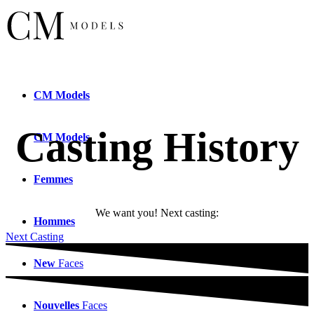
CM
Models
Casting History
CM
Models
Femmes
We want you! Next casting:
Hommes
Next Casting
New
Faces
Nouvelles
Faces