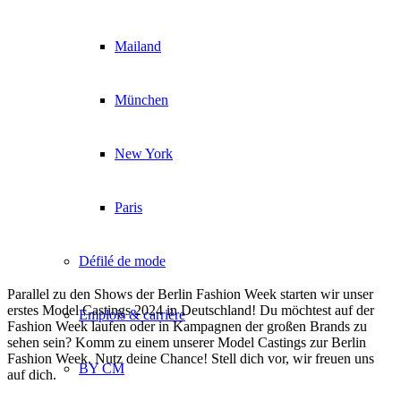
Mailand
München
New York
Paris
Défilé de mode
Parallel zu den Shows der Berlin Fashion Week starten wir unser
erstes Model Castings 2024 in Deutschland! Du möchtest auf der
Emplois & carrière
Fashion Week laufen oder in Kampagnen der großen Brands zu
sehen sein? Komm zu einem unserer Model Castings zur Berlin
Fashion Week. Nutz deine Chance! Stell dich vor, wir freuen uns
BY CM
auf dich.