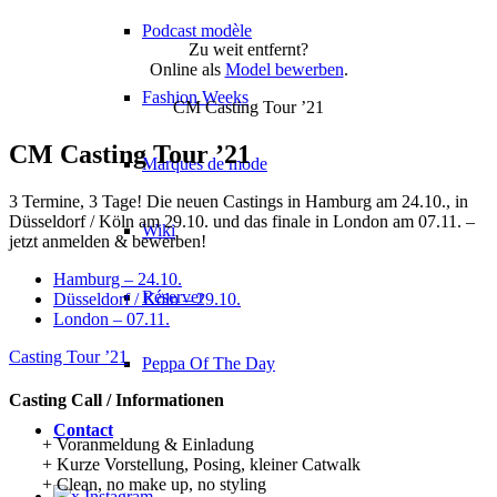
Podcast modèle
Zu weit entfernt?
Online als
Model bewerben
.
Fashion Weeks
CM Casting Tour ’21
CM Casting Tour ’21
Marques de mode
3 Termine, 3 Tage! Die neuen Castings in Hamburg am 24.10., in
Düsseldorf / Köln am 29.10. und das finale in London am 07.11. –
Wiki
jetzt anmelden & bewerben!
Hamburg – 24.10.
Réserver
Düsseldorf / Köln – 29.10.
London – 07.11.
Casting Tour ’21
Peppa Of The Day
Casting Call / Informationen
Contact
+ Voranmeldung & Einladung
+ Kurze Vorstellung, Posing, kleiner Catwalk
+ Clean, no make up, no styling
x Instagram