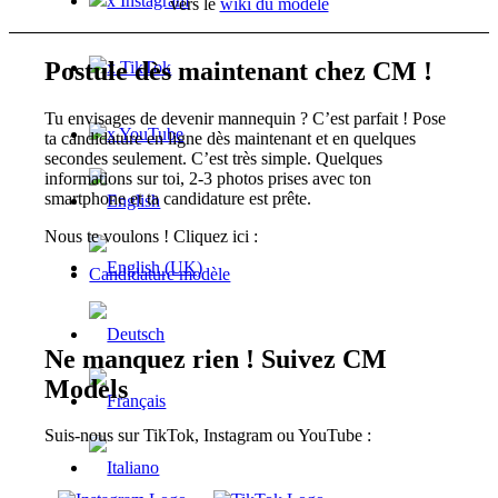
x Instagram
vers le
wiki du modèle
Postule dès maintenant chez CM !
x TikTok
Tu envisages de devenir mannequin ? C’est parfait ! Pose
x YouTube
ta candidature en ligne dès maintenant et en quelques
secondes seulement. C’est très simple. Quelques
informations sur toi, 2-3 photos prises avec ton
smartphone et ta candidature est prête.
Nous te voulons ! Cliquez ici :
Candidature modèle
Ne manquez rien ! Suivez CM
Models
Suis-nous sur TikTok, Instagram ou YouTube :