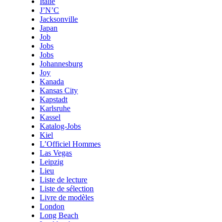
Italie
J’N’C
Jacksonville
Japan
Job
Jobs
Jobs
Johannesburg
Joy
Kanada
Kansas City
Kapstadt
Karlsruhe
Kassel
Katalog-Jobs
Kiel
L’Officiel Hommes
Las Vegas
Leipzig
Lieu
Liste de lecture
Liste de sélection
Livre de modèles
London
Long Beach