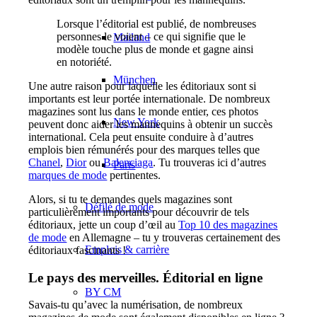
Lorsque l’éditorial est publié, de nombreuses
personnes le voient – ce qui signifie que le
Mailand
modèle touche plus de monde et gagne ainsi
en notoriété.
München
Une autre raison pour laquelle les éditoriaux sont si
importants est leur portée internationale. De nombreux
magazines sont lus dans le monde entier, ces photos
New York
peuvent donc aider les mannequins à obtenir un succès
international. Cela peut ensuite conduire à d’autres
emplois bien rémunérés pour des marques telles que
Chanel
,
Dior
ou
Balenciaga
. Tu trouveras ici d’autres
Paris
marques de mode
pertinentes.
Alors, si tu te demandes quels magazines sont
Défilé de mode
particulièrement importants pour découvrir de tels
éditoriaux, jette un coup d’œil au
Top 10 des magazines
de mode
en Allemagne – tu y trouveras certainement des
Emplois & carrière
éditoriaux fascinants !
Le pays des merveilles. Éditorial en ligne
BY CM
Savais-tu qu’avec la numérisation, de nombreux