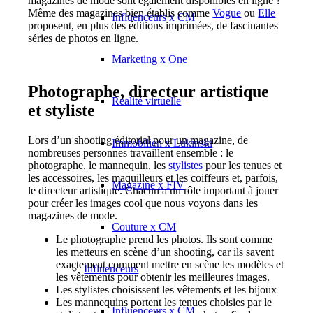
magazines de mode sont également disponibles en ligne ?
Même des magazines bien établis comme
Vogue
ou
Elle
Influenceurs x CM
proposent, en plus des éditions imprimées, de fascinantes
séries de photos en ligne.
Marketing x One
Photographe, directeur artistique
Réalité virtuelle
et styliste
Lors d’un shooting éditorial pour un magazine, de
Immobilien x Lukinski
nombreuses personnes travaillent ensemble : le
photographe, le mannequin, les
stylistes
pour les tenues et
les accessoires, les maquilleurs et les coiffeurs et, parfois,
Magazine x FIV
le directeur artistique. Chacun a un rôle important à jouer
pour créer les images cool que nous voyons dans les
magazines de mode.
Couture x CM
Le photographe prend les photos. Ils sont comme
les metteurs en scène d’un shooting, car ils savent
exactement comment mettre en scène les modèles et
Influenceurs
les vêtements pour obtenir les meilleures images.
Les stylistes choisissent les vêtements et les bijoux
Les mannequins portent les tenues choisies par le
Influenceurs x CM