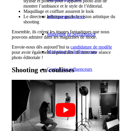
styliste et posent pour l’appareil photo afin de
montrer l’ambiance et le style de l’éditorial.
Maquillage et coiffure assurent le look
Influenceurs Agence
Le directeur artistique guide la vision artistique du
shooting
Ensemble, ils créent les images fantastiques que nous
Marketing de performance
pouvons admirer dans les magazines de mode.
Envoie-nous dès aujourd’hui ta
candidature de modèle
Marketing des influenceurs
pour avoir également la possibilité de faire une séance
photo éditoriale !
Shooting en coulisses
Gestion des influenceurs
Candidater
Devenir mannequin 2026
Devenir mannequin 2026