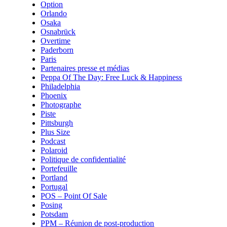
Option
Orlando
Osaka
Osnabrück
Overtime
Paderborn
Paris
Partenaires presse et médias
Peppa Of The Day: Free Luck & Happiness
Philadelphia
Phoenix
Photographe
Piste
Pittsburgh
Plus Size
Podcast
Polaroid
Politique de confidentialité
Portefeuille
Portland
Portugal
POS – Point Of Sale
Posing
Potsdam
PPM – Réunion de post-production