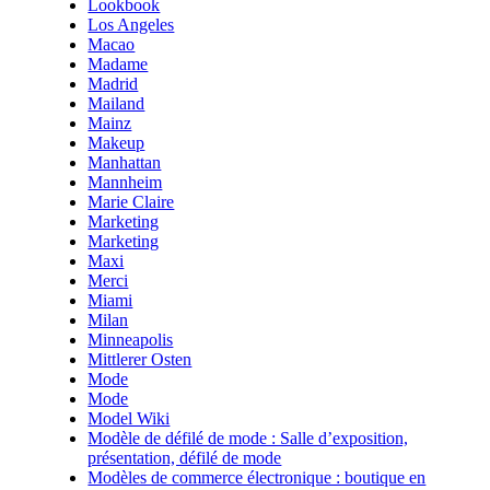
Lookbook
Los Angeles
Macao
Madame
Madrid
Mailand
Mainz
Makeup
Manhattan
Mannheim
Marie Claire
Marketing
Marketing
Maxi
Merci
Miami
Milan
Minneapolis
Mittlerer Osten
Mode
Mode
Model Wiki
Modèle de défilé de mode : Salle d’exposition,
présentation, défilé de mode
Modèles de commerce électronique : boutique en