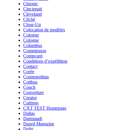
Chronic
Cincinnati
Cleveland
Cliché
Close-Up
Colocation de modèles
Cologne
Cologne
Columbus
Commission
Compcard
Conditions d’expédition
Contact
Corée
Cosmopolitan
Cottbus
Couch
Couverture
Creator
Cuttings
CXT TEST Homepage
Dallas
Darmstadt
Dazed Magazine
Delhi