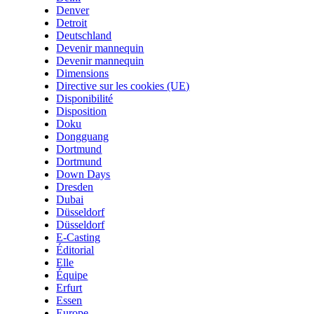
Denver
Detroit
Deutschland
Devenir mannequin
Devenir mannequin
Dimensions
Directive sur les cookies (UE)
Disponibilité
Disposition
Doku
Dongguang
Dortmund
Dortmund
Down Days
Dresden
Dubai
Düsseldorf
Düsseldorf
E-Casting
Éditorial
Elle
Équipe
Erfurt
Essen
Europe