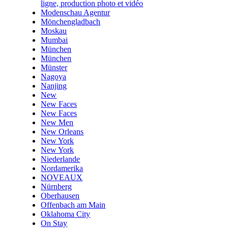
ligne, production photo et vidéo
Modenschau Agentur
Mönchengladbach
Moskau
Mumbai
München
München
Münster
Nagoya
Nanjing
New
New Faces
New Faces
New Men
New Orleans
New York
New York
Niederlande
Nordamerika
NOVEAUX
Nürnberg
Oberhausen
Offenbach am Main
Oklahoma City
On Stay