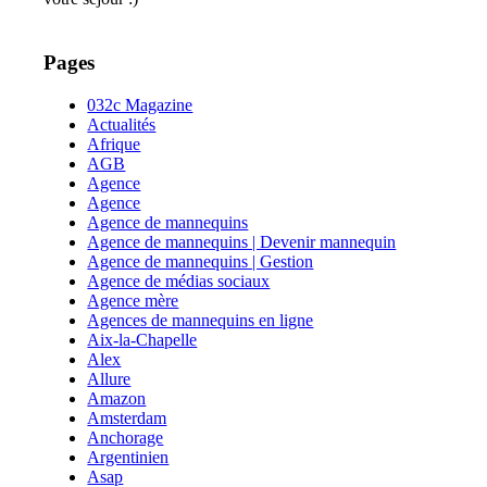
Pages
032c Magazine
Actualités
Afrique
AGB
Agence
Agence
Agence de mannequins
Agence de mannequins | Devenir mannequin
Agence de mannequins | Gestion
Agence de médias sociaux
Agence mère
Agences de mannequins en ligne
Aix-la-Chapelle
Alex
Allure
Amazon
Amsterdam
Anchorage
Argentinien
Asap