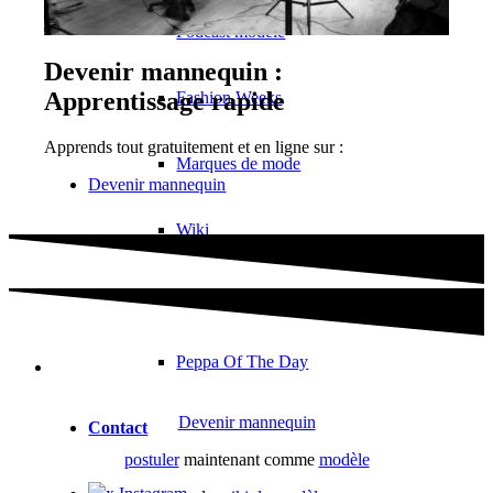
Podcast modèle
Devenir mannequin :
Apprentissage rapide
Fashion Weeks
Apprends tout gratuitement et en ligne sur :
Marques de mode
Devenir mannequin
Wiki
Réserver
Peppa Of The Day
Devenir mannequin
Contact
postuler
maintenant comme
modèle