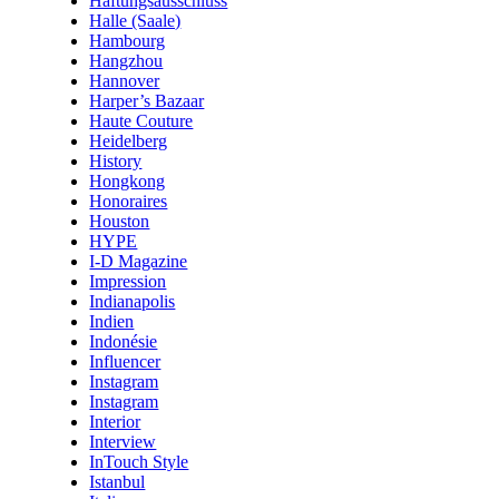
Haftungsausschluss
Halle (Saale)
Hambourg
Hangzhou
Hannover
Harper’s Bazaar
Haute Couture
Heidelberg
History
Hongkong
Honoraires
Houston
HYPE
I-D Magazine
Impression
Indianapolis
Indien
Indonésie
Influencer
Instagram
Instagram
Interior
Interview
InTouch Style
Istanbul