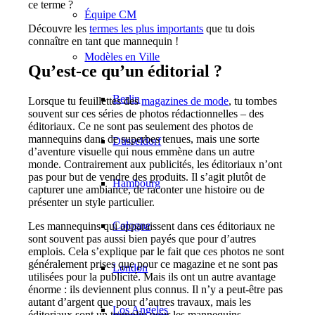
ce terme ?
Équipe CM
Découvre les
termes les plus importants
que tu dois
connaître en tant que mannequin !
Modèles en Ville
Qu’est-ce qu’un éditorial ?
Berlin
Lorsque tu feuillettes des
magazines de mode
, tu tombes
souvent sur ces séries de photos rédactionnelles – des
éditoriaux. Ce ne sont pas seulement des photos de
mannequins dans de superbes tenues, mais une sorte
Düsseldorf
d’aventure visuelle qui nous emmène dans un autre
monde. Contrairement aux publicités, les éditoriaux n’ont
pas pour but de vendre des produits. Il s’agit plutôt de
Hambourg
capturer une ambiance, de raconter une histoire ou de
présenter un style particulier.
Cologne
Les mannequins qui apparaissent dans ces éditoriaux ne
sont souvent pas aussi bien payés que pour d’autres
emplois. Cela s’explique par le fait que ces photos ne sont
généralement prises que pour ce magazine et ne sont pas
London
utilisées pour la publicité. Mais ils ont un autre avantage
énorme : ils deviennent plus connus. Il n’y a peut-être pas
autant d’argent que pour d’autres travaux, mais les
Los Angeles
éditoriaux sont un tremplin pour les mannequins.