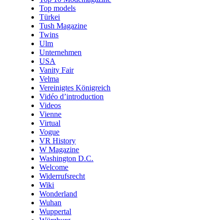
Top models
Türkei
Tush Magazine
Twins
Ulm
Unternehmen
USA
Vanity Fair
Velma
Vereinigtes Königreich
Vidéo d’introduction
Videos
Vienne
Virtual
Vogue
VR History
W Magazine
Washington D.C.
Welcome
Widerrufsrecht
Wiki
Wonderland
Wuhan
Wuppertal