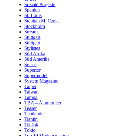
Soziale Projekte
Spanien
St. Louis
Stephan M. Czaja
Stockholm
Stream
Stuttgart
Stuttgart
Stylistes
Süd Afrika
Süd Amerika
Suisse
Superior
Supermodel
System Magazine
Taipei
Taiwan
Tampa
TBA – À annoncer
Teaser
Thaïlande
Tianjin
TikTok
Tokio
Top 10 Modemagazine