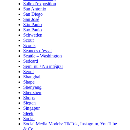
Salle d’exposition
San Antonio
San Diego
San José
São Paulo
Sao Paulo
Schweden
Scout
Scouts
Séances d’essai
Seattle – Washington
Sedcard
Semi-nu / Nu intégral
Seoul
Shanghai
Shape
Shenyang
Shenzhen
Shops
Siegen
Singapur
Sleek
Social
Social Media Models: TikTok, Instagram, YouTube
& Co.