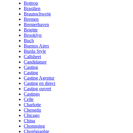
Bottrop
Brasilien
Braunschweig
Bremen
Bremerhaven
Brigitte
Brooklyn
Buch
Buenos Aires
Burda Style
Callsheet
Candidature
Casting
Casting
Casting Agentur
Casting en direct
Casting ouvert
Castings
Celle
Charlotte
Chengdu
Chicago
China
Chongqing
Chorégraphie