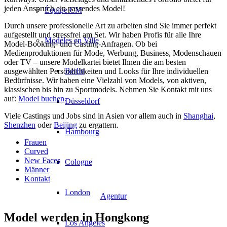
jeden Anspruch ein passendes Model!
Équipe CM
Durch unsere professionelle Art zu arbeiten sind Sie immer perfekt
aufgestellt und stressfrei am Set. Wir haben Profis für alle Ihre
Modèles en Ville
Model-Booking- und Casting-Anfragen. Ob bei
Medienproduktionen für Mode, Werbung, Business, Modenschauen
oder TV – unsere Modelkartei bietet Ihnen die am besten
Berlin
ausgewählten Persönlichkeiten und Looks für Ihre individuellen
Bedürfnisse. Wir haben eine Vielzahl von Models, von aktiven,
klassischen bis hin zu Sportmodels. Nehmen Sie Kontakt mit uns
auf:
Model buchen
.
Düsseldorf
Viele Castings und Jobs sind in Asien vor allem auch in
Shanghai
,
Shenzhen
oder
Beijing
zu ergattern.
Hambourg
Frauen
Curved
New Faces
Cologne
Männer
Kontakt
London
Agentur
Model werden in Hongkong
Los Angeles