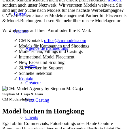
sondern auch unser Netzwerk. Wir vertreten Models weltweit. Sie
sind auf der Suche nach Models für Ihre nächste Werbekampagne?
Curvé
CM ist Ihr internationaler Modelmanagement-Partner für Placements
& Model-Buchungen. Lesen Sie mehr über unsere Modelagentur
Wir freuen uns auf Ihren Anruf oder Ihre E-Mail.
Agence
✓ CM Kontakt:
office@cmmodels.com
✓ Models für Kampagnen und Shootings
Agence de mannequins
✓ Modenschau, Fittings und Castings
✓ International Model Placement
✓ New Faces und Scouting
News
✓ 24/7 Booker im Support
✓ Schnelle Selektion
✓
Kontakt
Créateur
Stephan M. Czaja & Team
CM Models Inhaber
Next Casting
Model buchen in Hongkong
Clients
Egal ob für Commercials, Fotoshootings oder Haute Couture
Runways: Unser vielseitiges und umfassendes Portfolio bietet für