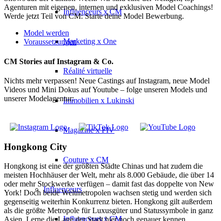
Agenturen mit eigenen, internen und exklusiven Model Coachings!
Influenceurs x CM
Werde jetzt Teil von CM: Starte deine Model Bewerbung.
Model werden
Marketing x One
Voraussetzungen
CM Stories auf Instagram & Co.
Réalité virtuelle
Nichts mehr verpassen! Neue Castings auf Instagram, neue Model
Videos und Mini Dokus auf Youtube – folge unseren Models und
unserer Modelagentur:
Immobilien x Lukinski
Magazine x FIV
Hongkong City
Couture x CM
Hongkong ist eine der größten Städte Chinas und hat zudem die
meisten Hochhäuser der Welt, mehr als 8.000 Gebäude, die über 14
oder mehr Stockwerke verfügen – damit fast das doppelte von New
Influenceurs
York! Doch beide Weltmetropolen wachsen stetig und werden sich
gegenseitig weiterhin Konkurrenz bieten. Hongkong gilt außerdem
als die größte Metropole für Luxusgüter und Statussymbole in ganz
Influenceurs x CM
Asien. Lerne die Lage der Stadt hier noch genauer kennen.