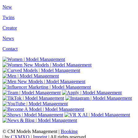
New
Twins
Creator
News
Contact
© CM Models Management |
Booking
|
by
CXMXO
|
Imprint
| All rights reserved.