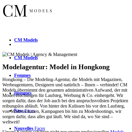
CM
Models
CM
Models
Modelagentur: Model in Hongkong
Femmes
Hongkong – Die Modeling-Agentur, die Models mit Magazinen,
Werbeagenturen, Designern und natürlich – Ihnen – verbindet! CM
Models übernimmt den gesamten administrativen Aufwand, der mit
Hommes
Model-Buchungen für Laufsteg, Werbung & Co. einhergeht. Wir
sorgen dafür, dass der Job auch bei den anspruchsvollsten Projekten
reibungslos abläuft. Von hinter den Kulissen bis vor den Laufsteg,
New
Faces
von Modenschauen, Kampagnen bis hin zu Modeshootings, wir
sorgen dafür, dass alles gut läuft. Wir sind da, wo Sie sind –
weltweit!
Nouvelles
Faces
Unsere Kunden schätzen nicht nur unsere professionellen
Models
,