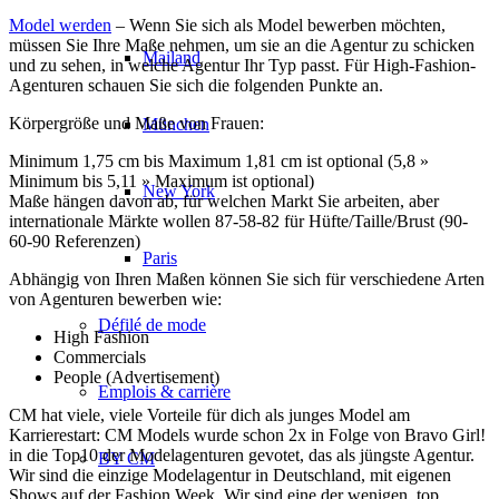
Model werden
– Wenn Sie sich als Model bewerben möchten,
müssen Sie Ihre Maße nehmen, um sie an die Agentur zu schicken
Mailand
und zu sehen, in welche Agentur Ihr Typ passt. Für High-Fashion-
Agenturen schauen Sie sich die folgenden Punkte an.
Körpergröße und Maße von Frauen:
München
Minimum 1,75 cm bis Maximum 1,81 cm ist optional (5,8 »
Minimum bis 5,11 » Maximum ist optional)
New York
Maße hängen davon ab, für welchen Markt Sie arbeiten, aber
internationale Märkte wollen 87-58-82 für Hüfte/Taille/Brust (90-
60-90 Referenzen)
Paris
Abhängig von Ihren Maßen können Sie sich für verschiedene Arten
von Agenturen bewerben wie:
Défilé de mode
High Fashion
Commercials
People (Advertisement)
Emplois & carrière
CM hat viele, viele Vorteile für dich als junges Model am
Karrierestart: CM Models wurde schon 2x in Folge von Bravo Girl!
in die Top10 der Modelagenturen gevotet, das als jüngste Agentur.
BY CM
Wir sind die einzige Modelagentur in Deutschland, mit eigenen
Shows auf der Fashion Week. Wir sind eine der wenigen, top