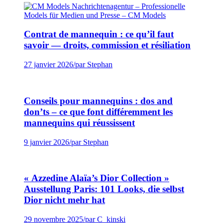
Contrat de mannequin : ce qu’il faut
savoir — droits, commission et résiliation
27 janvier 2026
/
par Stephan
Conseils pour mannequins : dos and
don’ts – ce que font différemment les
mannequins qui réussissent
9 janvier 2026
/
par Stephan
« Azzedine Alaïa’s Dior Collection »
Ausstellung Paris: 101 Looks, die selbst
Dior nicht mehr hat
29 novembre 2025
/
par C_kinski