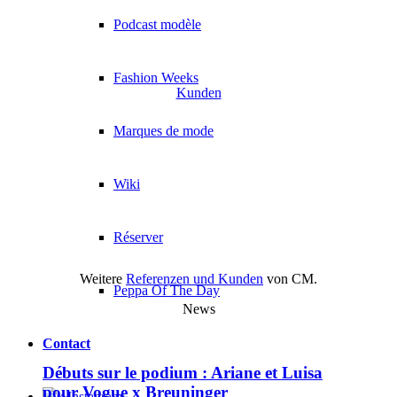
Podcast modèle
Fashion Weeks
Kunden
Marques de mode
Wiki
Réserver
Weitere
Referenzen und Kunden
von CM.
Peppa Of The Day
News
Contact
Débuts sur le podium : Ariane et Luisa
pour Vogue x Breuninger
x Instagram