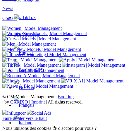
News
x TikTok
Contact
x YouTube
© CM Models Management |
Booking
|
by
CXMXO
|
Imprint
| All rights reserved.
Influencer
Social Ads
Faire défiler vers le haut
Nous utilisons des cookies 🍪 d'accord pour vous ?