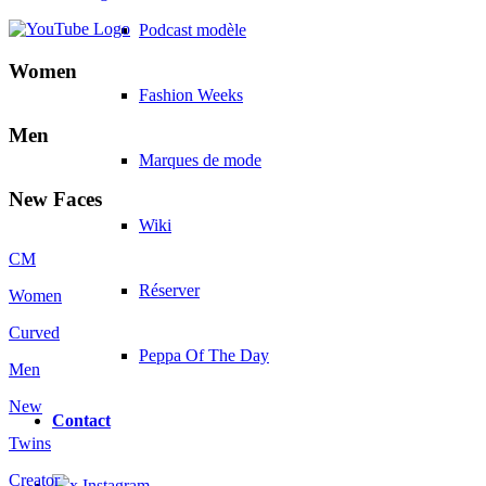
Podcast modèle
Women
Fashion Weeks
Men
Marques de mode
New Faces
Wiki
CM
Réserver
Women
Curved
Peppa Of The Day
Men
New
Contact
Twins
Creator
x Instagram