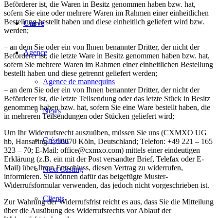
Beförderer ist, die Waren in Besitz genommen haben bzw. hat,
sofern Sie eine oder mehrere Waren im Rahmen einer einheitlichen
Bestellung bestellt haben und diese einheitlich geliefert wird bzw.
Curvé
werden;
– an dem Sie oder ein von Ihnen benannter Dritter, der nicht der
Agence
Beförderer ist, die letzte Ware in Besitz genommen haben bzw. hat,
sofern Sie mehrere Waren im Rahmen einer einheitlichen Bestellung
bestellt haben und diese getrennt geliefert werden;
Agence de mannequins
– an dem Sie oder ein von Ihnen benannter Dritter, der nicht der
Beförderer ist, die letzte Teilsendung oder das letzte Stück in Besitz
genommen haben bzw. hat, sofern Sie eine Ware bestellt haben, die
News
in mehreren Teilsendungen oder Stücken geliefert wird;
Um Ihr Widerrufsrecht auszuüben, müssen Sie uns (CXMXO UG
Créateur
hb, Hansaring 1, 50670 Köln, Deutschland; Telefon: +49 221 – 165
323 – 70; E-Mail: office@cxmxo.com) mittels einer eindeutigen
Erklärung (z.B. ein mit der Post versandter Brief, Telefax oder E-
Mail) über Ihren Entschluss, diesen Vertrag zu widerrufen,
Next Casting
informieren. Sie können dafür das beigefügte Muster-
Widerrufsformular verwenden, das jedoch nicht vorgeschrieben ist.
Clients
Zur Wahrung der Widerrufsfrist reicht es aus, dass Sie die Mitteilung
über die Ausübung des Widerrufsrechts vor Ablauf der