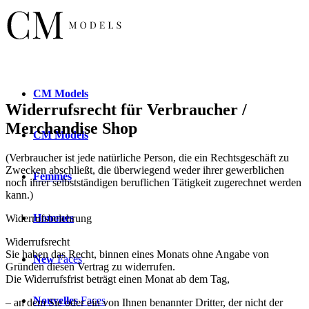
CM
Models
Widerrufsrecht für Verbraucher /
Merchandise Shop
CM
Models
(Verbraucher ist jede natürliche Person, die ein Rechtsgeschäft zu
Zwecken abschließt, die überwiegend weder ihrer gewerblichen
Femmes
noch ihrer selbstständigen beruflichen Tätigkeit zugerechnet werden
kann.)
Hommes
Widerrufsbelehrung
Widerrufsrecht
Sie haben das Recht, binnen eines Monats ohne Angabe von
New
Faces
Gründen diesen Vertrag zu widerrufen.
Die Widerrufsfrist beträgt einen Monat ab dem Tag,
Nouvelles
Faces
– an dem Sie oder ein von Ihnen benannter Dritter, der nicht der