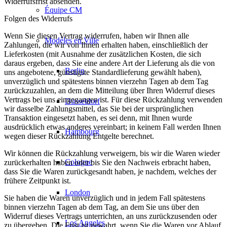
Widerrufsfrist absenden.
Équipe CM
Folgen des Widerrufs
Wenn Sie diesen Vertrag widerrufen, haben wir Ihnen alle
Modèles en Ville
Zahlungen, die wir von Ihnen erhalten haben, einschließlich der
Lieferkosten (mit Ausnahme der zusätzlichen Kosten, die sich
daraus ergeben, dass Sie eine andere Art der Lieferung als die von
Berlin
uns angebotene, günstigste Standardlieferung gewählt haben),
unverzüglich und spätestens binnen vierzehn Tagen ab dem Tag
zurückzuzahlen, an dem die Mitteilung über Ihren Widerruf dieses
Vertrags bei uns eingegangen ist. Für diese Rückzahlung verwenden
Düsseldorf
wir dasselbe Zahlungsmittel, das Sie bei der ursprünglichen
Transaktion eingesetzt haben, es sei denn, mit Ihnen wurde
ausdrücklich etwas anderes vereinbart; in keinem Fall werden Ihnen
Hambourg
wegen dieser Rückzahlung Entgelte berechnet.
Wir können die Rückzahlung verweigern, bis wir die Waren wieder
Cologne
zurückerhalten haben oder bis Sie den Nachweis erbracht haben,
dass Sie die Waren zurückgesandt haben, je nachdem, welches der
frühere Zeitpunkt ist.
London
Sie haben die Waren unverzüglich und in jedem Fall spätestens
binnen vierzehn Tagen ab dem Tag, an dem Sie uns über den
Widerruf dieses Vertrags unterrichten, an uns zurückzusenden oder
Los Angeles
zu übergeben. Die Frist ist gewahrt, wenn Sie die Waren vor Ablauf