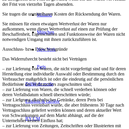
der Frist von vierzehn Tagen absenden.
Sie tragen die unmittelbaren Kosten der Rücksendung der Waren.
Mailand
Sie müssen für einen etwaigen Wertverlust der Waren nur
aufkommen, wenn dieser Wertverlust auf einen zur Prüfung der
München
Beschaffenheit, Eigenschaften und Funktionsweise der Waren nicht
notwendigen Umgang mit ihnen zurückzuführen ist.
Ausschluss- bzw. Erlöschensgründe
New York
Das Widerrufsrecht besteht nicht bei Verträgen
Paris
– zur Lieferung von Waren, die nicht vorgefertigt sind und für deren
Herstellung eine individuelle Auswahl oder Bestimmung durch den
Verbraucher maßgeblich ist oder die eindeutig auf die persönlichen
Défilé de mode
Bedürfnisse des Verbrauchers zugeschnitten sind;
– zur Lieferung von Waren, die schnell verderben können oder
deren Verfallsdatum schnell überschritten würde;
– zur Lieferung alkoholischer Getränke, deren Preis bei
Emplois & carrière
Vertragsschluss vereinbart wurde, die aber frühestens 30 Tage nach
Vertragsschluss geliefert werden können und deren aktueller Wert
von Schwankungen auf dem Markt abhängt, auf die der
BY CM
Unternehmer keinen Einfluss hat;
– zur Lieferung von Zeitungen, Zeitschriften oder Illustrierten mit