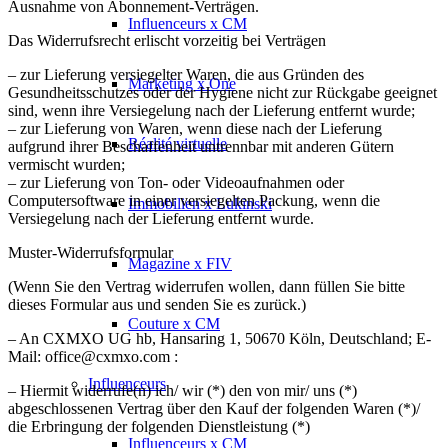
Ausnahme von Abonnement-Verträgen.
Influenceurs x CM
Das Widerrufsrecht erlischt vorzeitig bei Verträgen
– zur Lieferung versiegelter Waren, die aus Gründen des
Marketing x One
Gesundheitsschutzes oder der Hygiene nicht zur Rückgabe geeignet
sind, wenn ihre Versiegelung nach der Lieferung entfernt wurde;
– zur Lieferung von Waren, wenn diese nach der Lieferung
Réalité virtuelle
aufgrund ihrer Beschaffenheit untrennbar mit anderen Gütern
vermischt wurden;
– zur Lieferung von Ton- oder Videoaufnahmen oder
Computersoftware in einer versiegelten Packung, wenn die
Immobilien x Lukinski
Versiegelung nach der Lieferung entfernt wurde.
Muster-Widerrufsformular
Magazine x FIV
(Wenn Sie den Vertrag widerrufen wollen, dann füllen Sie bitte
dieses Formular aus und senden Sie es zurück.)
Couture x CM
– An CXMXO UG hb, Hansaring 1, 50670 Köln, Deutschland; E-
Mail: office@cxmxo.com :
Influenceurs
– Hiermit widerrufe(n) ich/ wir (*) den von mir/ uns (*)
abgeschlossenen Vertrag über den Kauf der folgenden Waren (*)/
die Erbringung der folgenden Dienstleistung (*)
Influenceurs x CM