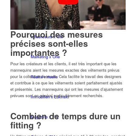
BY CM
Pourquoi des mesures
Influenceurs x CM
précises sont-elles
importantes ?
Marketing x One
Pour les créateurs et les clients, il est très important que les
mannequins aient les mesures exactes des vêtements prévus
pour la collection de mode. Cela facilite le travail des designers
Réalité virtuelle
et contribue à ce que les vêtements soient parfaitement ajustés
et présentés. Les mannequins qui ont les mesures d’ajustement
prévues sont en général particulièrement recherchés.
Immobilien x Lukinski
Combien de temps dure un
Magazine x FIV
fitting ?