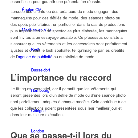
essentielles pour garantir une présentation réussie.
Équipe CM
Lorsque des clients ou des créateurs de mode engagent des
mannequins pour des défilés de mode, des séances photo ou
des spots publicitaires, en particulier dans le cas de productions
Modèles en Ville
plus importantes ou de spectacles plus élaborés, les mannequins
sont invités à un essayage préalable. Ce processus consiste à
s’assurer que les vêtements et les accessoires sont parfaitement
Berlin
ajustés et créent le look souhaité, tel qu’imaginé par les créatifs
de l’
agence de publicité
ou du styliste de mode.
Düsseldorf
L’importance du raccord
Le fitting est essentiel, car il garantit que les vêtements qui
Hambourg
seront présentés lors d’un défilé de mode ou d’une séance photo
sont parfaitement adaptés à chaque modèle. Cela contribue à ce
que les collections soient présentées sous leur meilleur jour et
Cologne
dans leur meilleure exécution.
London
Que se passe-t-il lors du