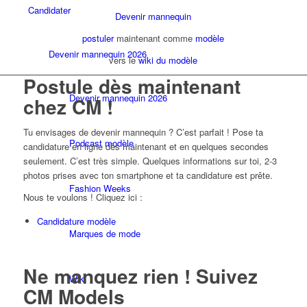
Candidater
Devenir mannequin
postuler
maintenant comme
modèle
Devenir mannequin 2026
vers le
wiki du modèle
Postule dès maintenant
Devenir mannequin 2026
chez CM !
Tu envisages de devenir mannequin ? C’est parfait ! Pose ta
Podcast modèle
candidature en ligne dès maintenant et en quelques secondes
seulement. C’est très simple. Quelques informations sur toi, 2-3
photos prises avec ton smartphone et ta candidature est prête.
Fashion Weeks
Nous te voulons ! Cliquez ici :
Candidature modèle
Marques de mode
Ne manquez rien ! Suivez
Wiki
CM Models