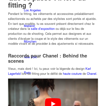
fitting ?
Los Angeles
Pendant le fitting, les vêtements et accessoires préalablement
sélectionnés ou achetés par des stylistes sont portés et ajustés.
En tant que modèle, tu es souvent présent directement chez le
Mailand
créateur dans la
salle d’exposition
ou déjà sur le lieu de
production ou de shooting. Cela permet aux designers et aux
clients d’évaluer la coupe et le style des vêtements sur un
München
modèle vivant et de procéder à des ajustements si nécessaire.
Raccords pour Chanel : Behind the
New York
scenes
Vieux, mais doré ! Ici, tu peux voir la légende du design
Karl
Paris
Lagerfeld
lors du fitting pour le défilé de
haute couture
de
Chanel
.
Défilé de mode
Emplois & carrière