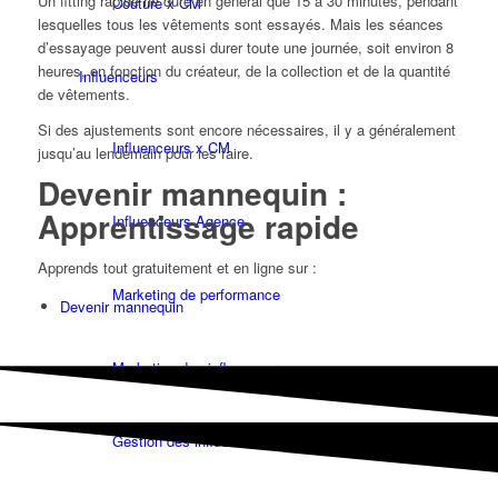
Un fitting rapide ne dure en général que 15 à 30 minutes, pendant
Couture x CM
lesquelles tous les vêtements sont essayés. Mais les séances
d’essayage peuvent aussi durer toute une journée, soit environ 8
heures, en fonction du créateur, de la collection et de la quantité
Influenceurs
de vêtements.
Si des ajustements sont encore nécessaires, il y a généralement
Influenceurs x CM
jusqu’au lendemain pour les faire.
Devenir mannequin :
Apprentissage rapide
Influenceurs Agence
Apprends tout gratuitement et en ligne sur :
Marketing de performance
Devenir mannequin
Marketing des influenceurs
Gestion des influenceurs