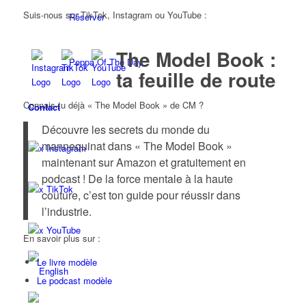
Suis-nous sur TikTok, Instagram ou YouTube :
Réserver
The Model Book :
Peppa Of The Day
ta feuille de route
Connais-tu déjà « The Model Book » de CM ?
Contact
Découvre les secrets du monde du
mannequinat dans « The Model Book »
x Instagram
maintenant sur Amazon et gratuitement en
podcast ! De la force mentale à la haute
x TikTok
couture, c’est ton guide pour réussir dans
l’industrie.
x YouTube
En savoir plus sur :
Le livre modèle
Le podcast modèle