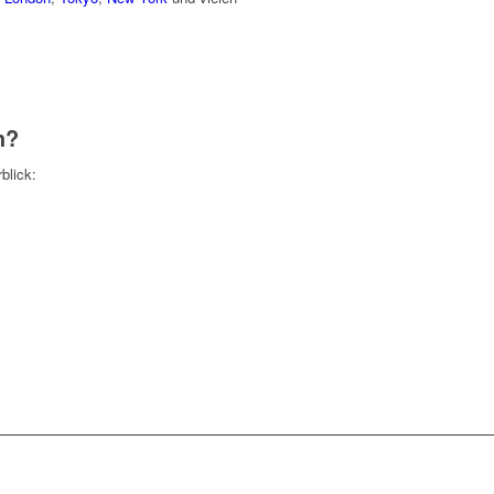
h?
blick: