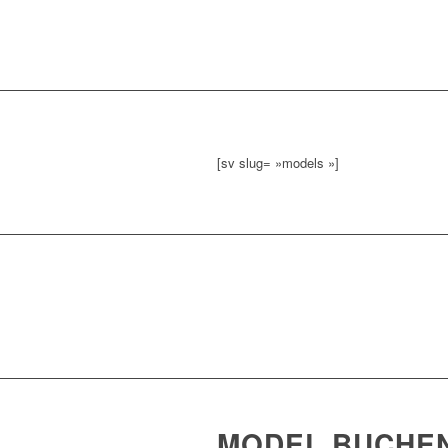
[sv slug= »models »]
MODEL BUCHE