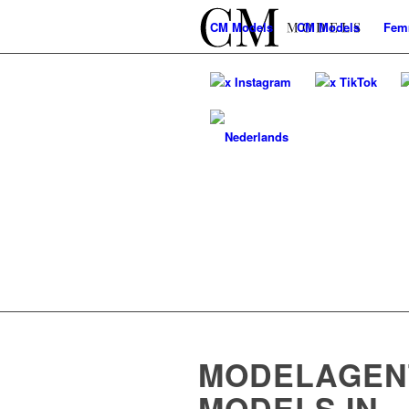
CM
Models
CM
Models
Fem
x Instagram
x TikTok
MODELAGEN
MODELS IN