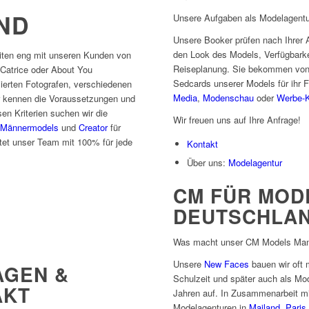
ND
Unsere Aufgaben als Modelagentu
Unsere Booker prüfen nach Ihrer An
den Look des Models, Verfügbarke
iten eng mit unseren Kunden von
Reiseplanung. Sie bekommen von 
 Catrice oder About You
Sedcards unserer Models für ihr 
erten Fotografen, verschiedenen
Media
,
Modenschau
oder
Werbe-
 kennen die Voraussetzungen und
n Kriterien suchen wir die
Wir freuen uns auf Ihre Anfrage!
Männermodels
und
Creator
für
tet unser Team mit 100% für jede
Kontakt
Über uns:
Modelagentur
CM FÜR MOD
DEUTSCHLA
Was macht unser CM Models Man
Unsere
New Faces
bauen wir oft 
AGEN &
Schulzeit und später auch als Mo
AKT
Jahren auf. In Zusammenarbeit mit
Modelagenturen in
Mailand
,
Paris