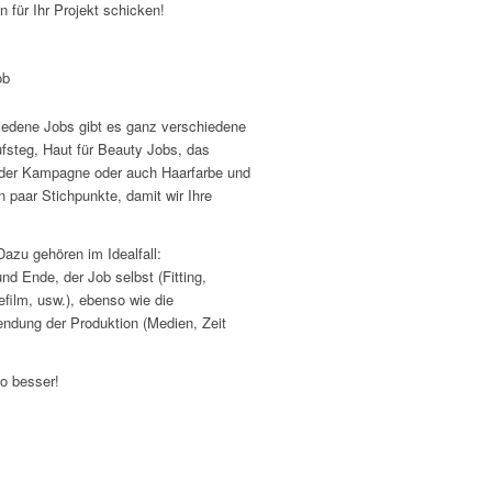
 für Ihr Projekt schicken!
ob
iedene Jobs gibt es ganz verschiedene
ufsteg, Haut für Beauty Jobs, das
e der Kampagne oder auch Haarfarbe und
 paar Stichpunkte, damit wir Ihre
azu gehören im Idealfall:
und Ende, der Job selbst (Fitting,
ilm, usw.), ebenso wie die
ndung der Produktion (Medien, Zeit
to besser!