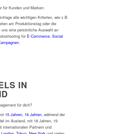
r für Kunden und Marken:
frage alle wichtigen Kriterien, wie z.B.
iten am Produktionstag oder die
uns eine persönliche Auswahl an
Fotoshooting für
E-Commerce
,
Social
Kampagnen
.
ELS IN
ND
agement für dich?
mit
15 Jahren
,
16 Jahren
, während der
del im Ausland, mit 18 Jahren, 19
 internationalen Partnern und
,
London
,
Tokyo
,
New York
und vielen