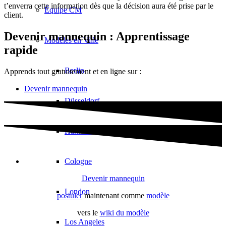
t’enverra cette information dès que la décision aura été prise par le
Équipe CM
client.
Devenir mannequin : Apprentissage
Modèles en Ville
rapide
Berlin
Apprends tout gratuitement et en ligne sur :
Devenir mannequin
Düsseldorf
Hambourg
Cologne
Devenir mannequin
London
postuler
maintenant comme
modèle
vers le
wiki du modèle
Los Angeles