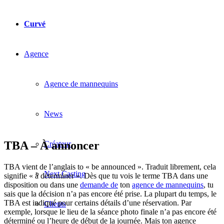
Curvé
Agence
Agence de mannequins
News
TBA – À annoncer
Créateur
TBA vient de l’anglais to « be announced ». Traduit librement, cela
Next Casting
signifie « à déterminer ». Dès que tu vois le terme TBA dans une
disposition ou dans une
demande de
ton
agence de mannequins
, tu
sais que la décision n’a pas encore été prise. La plupart du temps, le
TBA est indiqué pour certains détails d’une réservation. Par
Clients
exemple, lorsque le lieu de la séance photo finale n’a pas encore été
déterminé ou l’heure de début de la journée. Mais ton agence