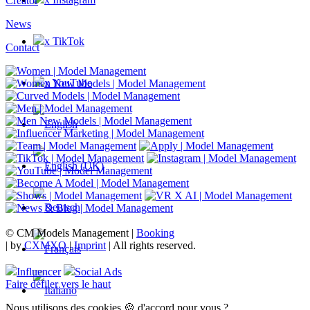
Creator
News
x TikTok
Contact
x YouTube
© CM Models Management |
Booking
|
by
CXMXO
|
Imprint
| All rights reserved.
Influencer
Social Ads
Faire défiler vers le haut
Nous utilisons des cookies 🍪 d'accord pour vous ?