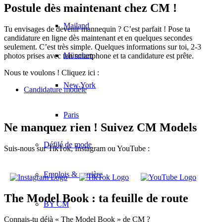
Postule dès maintenant chez CM !
Mailand
Tu envisages de devenir mannequin ? C’est parfait ! Pose ta
candidature en ligne dès maintenant et en quelques secondes
seulement. C’est très simple. Quelques informations sur toi, 2-3
München
photos prises avec ton smartphone et ta candidature est prête.
Nous te voulons ! Cliquez ici :
New York
Candidature modèle
Paris
Ne manquez rien ! Suivez CM Models
Défilé de mode
Suis-nous sur TikTok, Instagram ou YouTube :
Emplois & carrière
The Model Book : ta feuille de route
BY CM
Connais-tu déjà « The Model Book » de CM ?