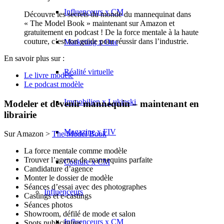
Influenceurs x CM
Découvre les secrets du monde du mannequinat dans
« The Model Book » maintenant sur Amazon et
gratuitement en podcast ! De la force mentale à la haute
couture, c’est ton guide pour réussir dans l’industrie.
Marketing x One
En savoir plus sur :
Réalité virtuelle
Le livre modèle
Le podcast modèle
Immobilien x Lukinski
Modeler et devenir mannequin – maintenant en
librairie
Magazine x FIV
Sur Amazon >
The Model Book
La force mentale comme modèle
Trouver l’agence de mannequins parfaite
Couture x CM
Candidature d’agence
Monter le dossier de modèle
Séances d’essai avec des photographes
Influenceurs
Castings et e-castings
Séances photos
Showroom, défilé de mode et salon
Influenceurs x CM
Spots publicitaires