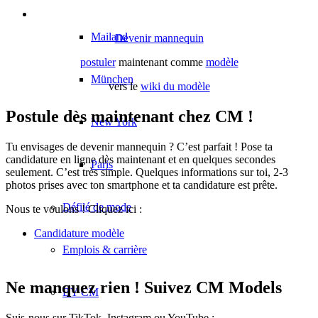
Mailand
Devenir mannequin
postuler
maintenant comme
modèle
München
vers le
wiki du modèle
Postule dès maintenant chez CM !
New York
Tu envisages de devenir mannequin ? C’est parfait ! Pose ta
candidature en ligne dès maintenant et en quelques secondes
Paris
seulement. C’est très simple. Quelques informations sur toi, 2-3
photos prises avec ton smartphone et ta candidature est prête.
Défilé de mode
Nous te voulons ! Cliquez ici :
Candidature modèle
Emplois & carrière
Ne manquez rien ! Suivez CM Models
BY CM
Suis-nous sur TikTok, Instagram ou YouTube :