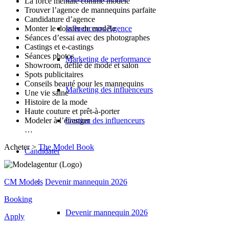
La force mentale comme modèle
Trouver l’agence de mannequins parfaite
Candidature d’agence
Influenceurs Agence
Monter le dossier de modèle
Séances d’essai avec des photographes
Castings et e-castings
Séances photos
Marketing de performance
Showroom, défilé de mode et salon
Spots publicitaires
Conseils beauté pour les mannequins
Marketing des influenceurs
Une vie saine
Histoire de la mode
Haute couture et prêt-à-porter
Gestion des influenceurs
Modeler à l’étranger
…
Acheter >
The Model Book
Candidater
Devenir mannequin 2026
CM Models
Booking
Devenir mannequin 2026
Apply