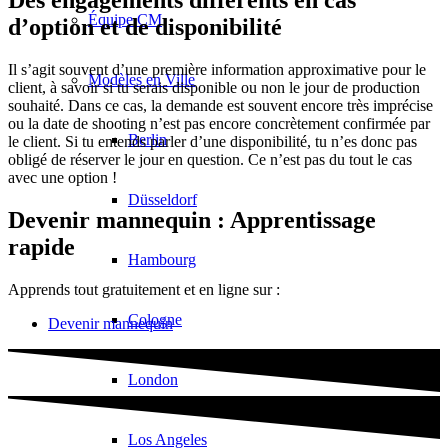
Des engagements différents en cas
Équipe CM
d’option et de disponibilité
Il s’agit souvent d’une première information approximative pour le
Modèles en Ville
client, à savoir si tu serais disponible ou non le jour de production
souhaité. Dans ce cas, la demande est souvent encore très imprécise
ou la date de shooting n’est pas encore concrètement confirmée par
Berlin
le client. Si tu entends parler d’une disponibilité, tu n’es donc pas
obligé de réserver le jour en question. Ce n’est pas du tout le cas
avec une option !
Düsseldorf
Devenir mannequin : Apprentissage
rapide
Hambourg
Apprends tout gratuitement et en ligne sur :
Cologne
Devenir mannequin
London
Los Angeles