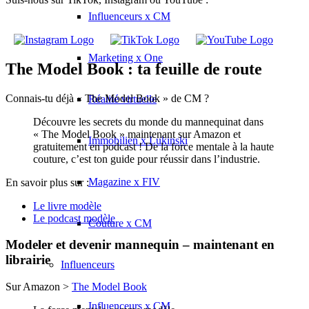
Influenceurs x CM
Marketing x One
The Model Book : ta feuille de route
Connais-tu déjà « The Model Book » de CM ?
Réalité virtuelle
Découvre les secrets du monde du mannequinat dans
« The Model Book » maintenant sur Amazon et
Immobilien x Lukinski
gratuitement en podcast ! De la force mentale à la haute
couture, c’est ton guide pour réussir dans l’industrie.
Magazine x FIV
En savoir plus sur :
Le livre modèle
Le podcast modèle
Couture x CM
Modeler et devenir mannequin – maintenant en
librairie
Influenceurs
Sur Amazon >
The Model Book
Influenceurs x CM