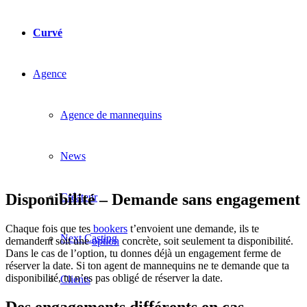
Curvé
Agence
Agence de mannequins
News
Disponibilité – Demande sans engagement
Créateur
Chaque fois que tes
bookers
t’envoient une demande, ils te
Next Casting
demandent soit une
option
concrète, soit seulement ta disponibilité.
Dans le cas de l’option, tu donnes déjà un engagement ferme de
réserver la date. Si ton agent de mannequins ne te demande que ta
disponibilité, tu n’es pas obligé de réserver la date.
Clients