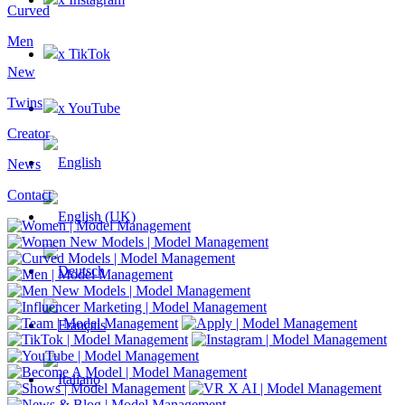
Curved
Men
x TikTok
New
Twins
x YouTube
Creator
News
Contact