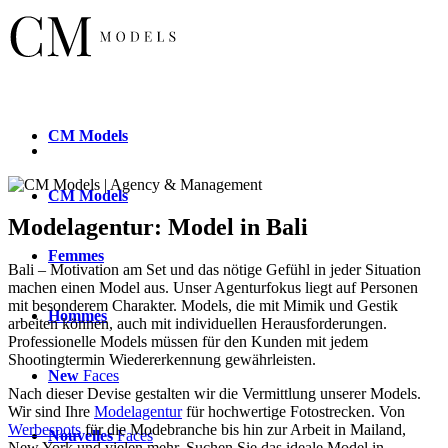
CM
Models
CM
Models
Modelagentur: Model in Bali
Femmes
Bali – Motivation am Set und das nötige Gefühl in jeder Situation
machen einen Model aus. Unser Agenturfokus liegt auf Personen
mit besonderem Charakter. Models, die mit Mimik und Gestik
Hommes
arbeiten können, auch mit individuellen Herausforderungen.
Professionelle Models müssen für den Kunden mit jedem
Shootingtermin Wiedererkennung gewährleisten.
New
Faces
Nach dieser Devise gestalten wir die Vermittlung unserer Models.
Wir sind Ihre
Modelagentur
für hochwertige Fotostrecken. Von
Werbespots
für die Modebranche bis hin zur Arbeit in Mailand,
Nouvelles
Faces
New York und vielen mehr. Suchen Sie das ideale Model in