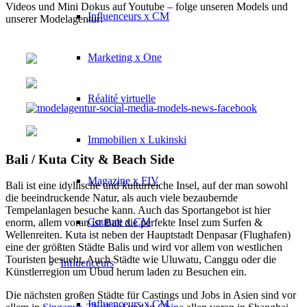
Videos und Mini Dokus auf Youtube – folge unseren Models und
Influenceurs x CM
unserer Modelagentur:
Marketing x One
Réalité virtuelle
Immobilien x Lukinski
Bali / Kuta City & Beach Side
Magazine x FIV
Bali ist eine idyllische und kulturreiche Insel, auf der man sowohl
die beeindruckende Natur, als auch viele bezaubernde
Tempelanlagen besuche kann. Auch das Sportangebot ist hier
Couture x CM
enorm, allem voran ist Bali die perfekte Insel zum Surfen &
Wellenreiten. Kuta ist neben der Hauptstadt Denpasar (Flughafen)
eine der größten Städte Balis und wird vor allem von westlichen
Touristen besucht. Auch Städte wie Uluwatu, Canggu oder die
Influenceurs
Künstlerregion um Ubud herum laden zu Besuchen ein.
Die nächsten großen Städte für Castings und Jobs in Asien sind vor
Influenceurs x CM