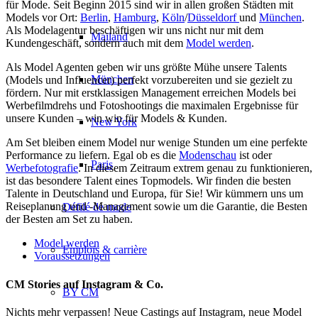
für Mode. Seit Beginn 2015 sind wir in allen großen Städten mit
Models vor Ort:
Berlin
,
Hamburg
,
Köln
/
Düsseldorf
und
München
.
Als Modelagentur beschäftigen wir uns nicht nur mit dem
Mailand
Kundengeschäft, sondern auch mit dem
Model werden
.
Als Model Agenten geben wir uns größte Mühe unsere Talents
München
(Models und Influencer) perfekt vorzubereiten und sie gezielt zu
fördern. Nur mit erstklassigen Management erreichen Models bei
Werbefilmdrehs und Fotoshootings die maximalen Ergebnisse für
unsere Kunden – win win für Models & Kunden.
New York
Am Set bleiben einem Model nur wenige Stunden um eine perfekte
Performance zu liefern. Egal ob es die
Modenschau
ist oder
Paris
Werbefotografie
. In diesem Zeitraum extrem genau zu funktionieren,
ist das besondere Talent eines Topmodels. Wir finden die besten
Talente in Deutschland und Europa, für Sie! Wir kümmern uns um
Reiseplanung und -Management sowie um die Garantie, die Besten
Défilé de mode
der Besten am Set zu haben.
Model werden
Emplois & carrière
Voraussetzungen
CM Stories auf Instagram & Co.
BY CM
Nichts mehr verpassen! Neue Castings auf Instagram, neue Model