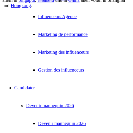
allem in
Singapur
,
Thailand
und in
China
allen voran in Shanghai
und
Hongkong
.
Influenceurs Agence
Marketing de performance
Marketing des influenceurs
Gestion des influenceurs
Candidater
Devenir mannequin 2026
Devenir mannequin 2026