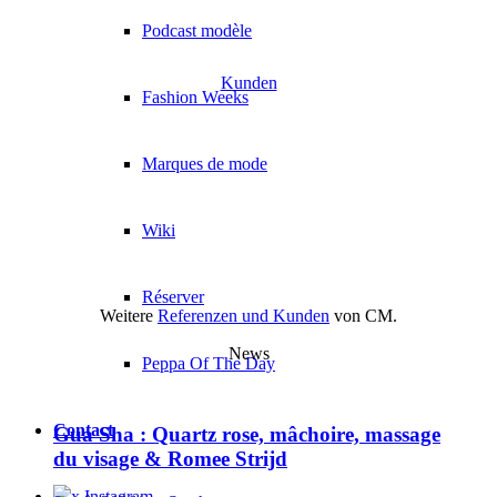
Podcast modèle
Kunden
Fashion Weeks
Marques de mode
Wiki
Réserver
Weitere
Referenzen und Kunden
von CM.
News
Peppa Of The Day
Contact
Gua Sha : Quartz rose, mâchoire, massage
du visage & Romee Strijd
x Instagram