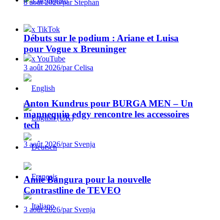
8 août 2026
/
par Stephan
x TikTok
Débuts sur le podium : Ariane et Luisa
pour Vogue x Breuninger
x YouTube
3 août 2026
/
par Celisa
Anton Kundrus pour BURGA MEN – Un
mannequin edgy rencontre les accessoires
tech
3 août 2026
/
par Svenja
Amie Bangura pour la nouvelle
Contrastline de TEVEO
3 août 2026
/
par Svenja