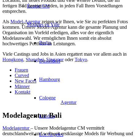
Location, Ihr neues Produkt und viele weitere Details, die im
fertigen Bild gezeigt werden, in jeden Fall Ihren Vorstellungen
Équipe CM
entsprechen.
Als
Model-Agentur
zeigen wir Ihnen, wie Sie zu perfekten Fotos
Modèles en Ville
kommen. Unsere Model-Agentur kann die gesamte Planung und
Organisation im Vorfeld erledigen, alles vor der eigentlich
Modelauswahl. Wir ermöglichen Ihnen somit ein absolut
Berlin
hochwertiges Portfolio an Leistungen.
Viele Castings und Jobs in Asien ergattert man vor allem auch in
Hongkong
,
Shanghai
,
Singapur
oder
Tokyo
.
Düsseldorf
Frauen
Curved
Hambourg
New Faces
Männer
Kontakt
Cologne
Agentur
Modelagentur Bali
London
Modelagentur
– Unsere Modelagentur CM vermittelt
deutschlandweit und weltweit erstklassige Models für Werbung und
Los Angeles