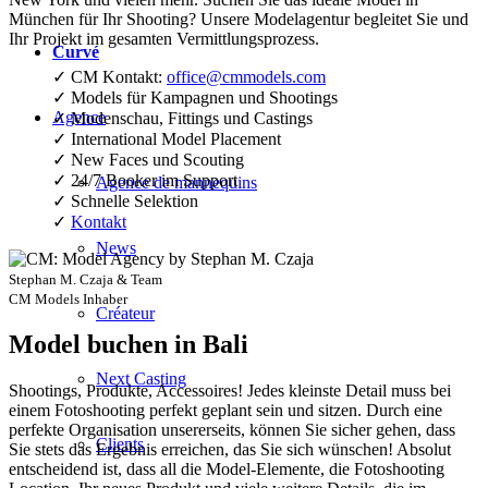
München für Ihr Shooting? Unsere Modelagentur begleitet Sie und
Ihr Projekt im gesamten Vermittlungsprozess.
Curvé
✓ CM Kontakt:
office@cmmodels.com
✓ Models für Kampagnen und Shootings
Agence
✓ Modenschau, Fittings und Castings
✓ International Model Placement
✓ New Faces und Scouting
✓ 24/7 Booker im Support
Agence de mannequins
✓ Schnelle Selektion
✓
Kontakt
News
Stephan M. Czaja & Team
CM Models Inhaber
Créateur
Model buchen in Bali
Next Casting
Shootings, Produkte, Accessoires! Jedes kleinste Detail muss bei
einem Fotoshooting perfekt geplant sein und sitzen. Durch eine
perfekte Organisation unsererseits, können Sie sicher gehen, dass
Clients
Sie stets das Ergebnis erreichen, das Sie sich wünschen! Absolut
entscheidend ist, dass all die Model-Elemente, die Fotoshooting