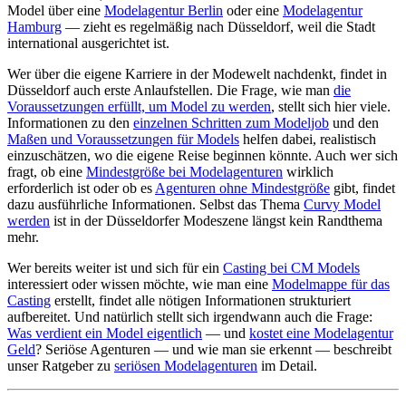
Model über eine
Modelagentur Berlin
oder eine
Modelagentur
Hamburg
— zieht es regelmäßig nach Düsseldorf, weil die Stadt
international ausgerichtet ist.
Wer über die eigene Karriere in der Modewelt nachdenkt, findet in
Düsseldorf auch erste Anlaufstellen. Die Frage, wie man
die
Voraussetzungen erfüllt, um Model zu werden
, stellt sich hier viele.
Informationen zu den
einzelnen Schritten zum Modeljob
und den
Maßen und Voraussetzungen für Models
helfen dabei, realistisch
einzuschätzen, wo die eigene Reise beginnen könnte. Auch wer sich
fragt, ob eine
Mindestgröße bei Modelagenturen
wirklich
erforderlich ist oder ob es
Agenturen ohne Mindestgröße
gibt, findet
dazu ausführliche Informationen. Selbst das Thema
Curvy Model
werden
ist in der Düsseldorfer Modeszene längst kein Randthema
mehr.
Wer bereits weiter ist und sich für ein
Casting bei CM Models
interessiert oder wissen möchte, wie man eine
Modelmappe für das
Casting
erstellt, findet alle nötigen Informationen strukturiert
aufbereitet. Und natürlich stellt sich irgendwann auch die Frage:
Was verdient ein Model eigentlich
— und
kostet eine Modelagentur
Geld
? Seriöse Agenturen — und wie man sie erkennt — beschreibt
unser Ratgeber zu
seriösen Modelagenturen
im Detail.