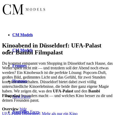
CM
Models
Kinoabend in Düsseldorf: UFA-Palast
CM
Models
oder Bambi Filmpalast
Du kommst entspannt vom Shopping in Düsseldorf nach Hause, das
Femmes
Wetter spielt nicht mit — und trotzdem soll der Abend noch etwas
werden? Ein Kinobesuch ist die perfekte Lösung: Popcorn-Duft,
großes Bild, gedimmtes Licht und das Gefühl, für zwei Stunden
Hommes
komplett abzuschalten. Düsseldorf bietet dabei zwei völlig
unterschiedliche Kinoerlebnisse, die beide ihre ganz eigene Magie
haben. Wir zeigen dir, was den
UFA-Palast
und den
Bambi
Filmpalast
besonders macht — und welches Kino besser zu dir und
New
Faces
deinen Freunden passt.
Overview
hide
Nouvelles
Faces
UFA-Palast Düsseldorf: Mehr als nur ein Kino