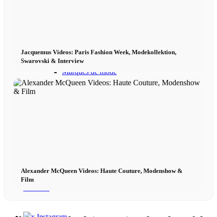
Podcast modèle
Fashion Weeks
Jacquemus Videos: Paris Fashion Week, Modekollektion,
Swarovski & Interview
Marques de mode
Wiki
Réserver
Peppa Of The Day
Alexander McQueen Videos: Haute Couture, Modenshow &
Film
Contact
x Instagram