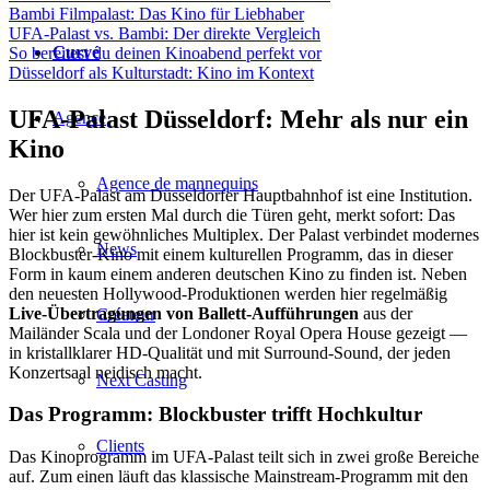
Bambi Filmpalast: Das Kino für Liebhaber
UFA-Palast vs. Bambi: Der direkte Vergleich
Curvé
So bereitest du deinen Kinoabend perfekt vor
Düsseldorf als Kulturstadt: Kino im Kontext
UFA-Palast Düsseldorf: Mehr als nur ein
Agence
Kino
Agence de mannequins
Der UFA-Palast am Düsseldorfer Hauptbahnhof ist eine Institution.
Wer hier zum ersten Mal durch die Türen geht, merkt sofort: Das
hier ist kein gewöhnliches Multiplex. Der Palast verbindet modernes
News
Blockbuster-Kino mit einem kulturellen Programm, das in dieser
Form in kaum einem anderen deutschen Kino zu finden ist. Neben
den neuesten Hollywood-Produktionen werden hier regelmäßig
Live-Übertragungen von Ballett-Aufführungen
aus der
Créateur
Mailänder Scala und der Londoner Royal Opera House gezeigt —
in kristallklarer HD-Qualität und mit Surround-Sound, der jeden
Konzertsaal neidisch macht.
Next Casting
Das Programm: Blockbuster trifft Hochkultur
Clients
Das Kinoprogramm im UFA-Palast teilt sich in zwei große Bereiche
auf. Zum einen läuft das klassische Mainstream-Programm mit den