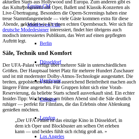
aktuellen Starts aus Hollywood und Europa. Zum anderen gibt es
Équipe CM
das Kulturprogramm mit Oper, Ballett und Klassik-Konzerten als
Live-Übertragung. Besonders die Opern-Screenings haben eine
treue Stammfangemeinde — viele Gäste kommen extra für diese
Abende, gekleidet wie für einen echten Opernbesuch. Wer sich für
Modèles en Ville
deutsche Modedesigner
interessiert, findet hier übrigens auch
modisch interessiertes Publikum, das Wert auf einen gepflegten
Auftritt legt.
Berlin
Säle, Technik und Komfort
Düsseldorf
Der UFA-Palast verfügt über mehrere Säle in unterschiedlichen
Größen. Der Hauptsaal bietet Platz für mehrere Hundert Zuschauer
und ist mit modernster Dolby-Atmos-Technologie ausgestattet. Die
Hambourg
breiten, gepolsterten Sitze mit ausreichend Beinfreiheit machen auch
längere Filme angenehm. Für Gruppen lohnt sich eine Vorab-
Reservierung, da beliebte Starts schnell ausverkauft sind. Ein echter
Insider-Tipp: Wochentags am frühen Abend sind die Säle deutlich
Cologne
ruhiger — perfekt für Filmfans, die das Erlebnis ohne Ablenkung
genießen möchten.
London
„Der UFA-Palast ist das einzige Kino in Düsseldorf, in
dem ich Oper und Blockbuster am selben Ort erleben
kann — und beides fühlt sich richtig groß an. »
Los Angeles