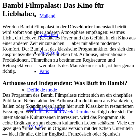
Bambi Filmpalast: Das Kino für
Liebhaber
Mailand
Wer den Bambi Filmpalast in der Düsseldorfer Innenstadt betritt,
wird sofort von einer anderen Atmosphäre empfangen: warmes
München
Licht, ein liebevoll gestaltetes Foyer und das Gefühl, in ein Kino aus
einer anderen Zeit einzutauchen — aber mit allem modernen
Komfort. Der Bambi ist das klassische Programmkino, das sich dem
New York
anspruchsvollen Film verschrieben hat. Arthouse, internationale
Produktionen, Filmreihen zu bestimmten Regisseuren und
Retrospektiven — wer abseits des Mainstreams sucht, ist hier genau
richtig.
Paris
Arthouse und Independent: Was läuft im Bambi?
Défilé de mode
Das Programm des Bambi Filmpalasts richtet sich an ein cinephiles
Publikum. Neben aktuellen Arthouse-Produktionen aus Frankreich,
Italien oder Skandinavien laufen hier auch Klassiker in restaurierten
Emplois & carrière
Fassungen. Wer
Paris Fashion Week Termine
verfolgt oder sich für
internationale Kulturszenen interessiert, wird das Programm als
echte Ergänzung zum eigenen kulturellen Leben schätzen. Viele der
BY CM
gezeigten Filme laufen in Originalversion mit deutschen Untertiteln
— ideal für alle, die ihr Englisch, Französisch oder Spanisch