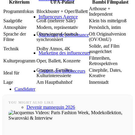
Kriterium
UFA-Palast
Bambi Filmpalast
Arthouse +
Programmfokus
Blockbuster + Oper/Ballett
Independent
Influenceurs Agence
Saalgröße
Groß (mehrere Säle)
Klein bis mittelgroß
Atmosphäre
Modern, repräsentativ
Persönlich, intim
Sprache der
Überwiegend deutsch
Oft Originalversion
Marketing de performance
Filme
synchronisiert
(OV/OmU)
Solide, auf Film
Technik
Dolby Atmos, 4K
ausgerichtet
Marketing des influenceurs
Filmreihen,
Kulturprogramm
Oper, Ballett, Konzerte
Retrospektiven
Gruppen, Familien,
Cinephile, Dates,
Gestion des influenceurs
Ideal für
Kulturinteressierte
Kreative
Lage
Am Hauptbahnhof
Innenstadt
Candidater
YOU MIGHT ALSO LIKE
Devenir mannequin 2026
Devenir mannequin 2026