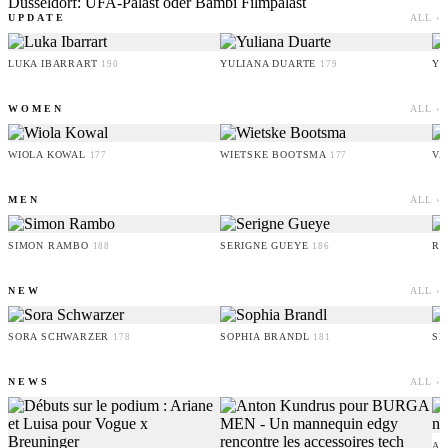
Düsseldorf: UFA-Palast oder Bambi Filmpalast
UPDATE
ALL ›
LUKA IBARRART
YULIANA DUARTE
YO
190
179
WOMEN
ALL ›
WIOLA KOWAL
WIETSKE BOOTSMA
VA
177
177
MEN
ALL ›
SIMON RAMBO
SERIGNE GUEYE
RU
188
186
NEW
ALL ›
SORA SCHWARZER
SOPHIA BRANDL
SE
178
181
NEWS
ALL ›
AM