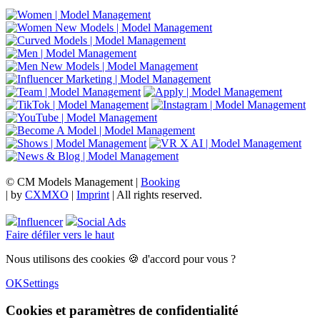
© CM Models Management |
Booking
|
by
CXMXO
|
Imprint
| All rights reserved.
Influencer
Social Ads
Faire défiler vers le haut
Nous utilisons des cookies 🍪 d'accord pour vous ?
OK
Settings
Cookies et paramètres de confidentialité