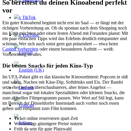
So bereitest du deinen Kinoabend perfekt
vor
x TikTok
Ein guter Kinoabend beginnt nicht erst im Saal — er fängt mit der
richtigen Vorbereitung an. Ob du spontan nach dem Shopping noch
ins Kino möchtest oder einen festen Abend mit Freunden planst: Mit
x YouTube
ein paar einfachen Tipps wird das Erlebnis deutlich entspannter und
schöner. Wer sich auch sonst gern gut präsentiert — etwa beim
Casting vorbereiten
oder einem besonderen Auftritt — weiß:
Vorbereitung ist alles.
Die besten Snacks für jeden Kino-Typ
Im UFA-Palast gibt es das klassische Kinosortiment: Popcorn in süß
und salzig, Nachos mit Käse-Dip, Softdrinks und Eis. Der Bambi
setzt eher auf ein überschaubareres, aber feines Angebot —
manchmal sogar mit lokalen Spezialitäten oder kleinen Snacks, die
zum aktuellen Filmprogramm passen. Wer Wert auf Stil legt, kann
im Bereich der Düsseldorfer Innenstadt auch vorher noch essen
gehen und entspannt zum Film kommen.
Ticket online reservieren spart Zeit
Wochentags günstigere Preise nutzen
Früh da sein für gute Platzwahl