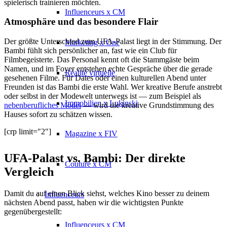
spielerisch trainieren möchten.
Influenceurs x CM
Atmosphäre und das besondere Flair
Der größte Unterschied zum UFA-Palast liegt in der Stimmung. Der
Marketing x One
Bambi fühlt sich persönlicher an, fast wie ein Club für
Filmbegeisterte. Das Personal kennt oft die Stammgäste beim
Namen, und im Foyer entstehen echte Gespräche über die gerade
Réalité virtuelle
gesehenen Filme. Für Dates oder einen kulturellen Abend unter
Freunden ist das Bambi die erste Wahl. Wer kreative Berufe anstrebt
oder selbst in der Modewelt unterwegs ist — zum Beispiel als
Immobilien x Lukinski
nebenberufliches Model
— wird die kreative Grundstimmung des
Hauses sofort zu schätzen wissen.
[crp limit="2"]
Magazine x FIV
UFA-Palast vs. Bambi: Der direkte
Couture x CM
Vergleich
Damit du auf einen Blick siehst, welches Kino besser zu deinem
Influenceurs
nächsten Abend passt, haben wir die wichtigsten Punkte
gegenübergestellt:
Influenceurs x CM