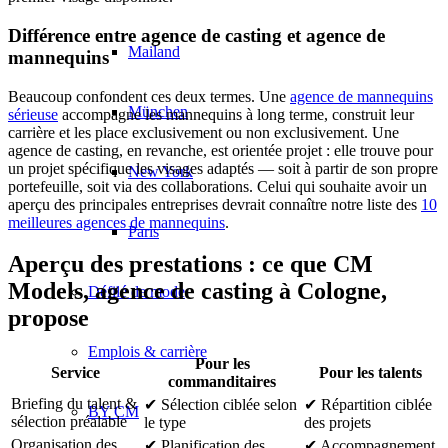
Différence entre agence de casting et agence de
Mailand
mannequins
Beaucoup confondent ces deux termes. Une
agence de mannequins
München
sérieuse
accompagne les mannequins à long terme, construit leur
carrière et les place exclusivement ou non exclusivement. Une
agence de casting, en revanche, est orientée projet : elle trouve pour
un projet spécifique les visages adaptés — soit à partir de son propre
New York
portefeuille, soit via des collaborations. Celui qui souhaite avoir un
aperçu des principales entreprises devrait connaître notre liste des
10
meilleures agences de mannequins
.
Paris
Aperçu des prestations : ce que CM
Models, agence de casting à Cologne,
Défilé de mode
propose
Emplois & carrière
Pour les
Service
Pour les talents
commanditaires
Briefing du talent &
✔ Sélection ciblée selon
✔ Répartition ciblée
BY CM
sélection préalable
le type
des projets
Organisation des
✔ Planification des
✔ Accompagnement