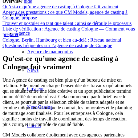
Overview
hide
Qu’est-ce qu’une agence de casting à Cologne fait vraiment
Aperçu des prestations : ce que CM Models, agence de casting à
Curvé
Cologne, propose
Trouver et postuler en tant que talent : ainsi se déroule le processus
Liste de vérification : Agence de casting Cologne — Comment vous
Agence
préparer
Cologne, Berlin, Hambourg et bien au-delà : Réseau national
Questions fréquentes sur l’agence de casting de Cologne
Agence de mannequins
Qu’est-ce qu’une agence de casting à
Cologne fait vraiment
News
Une Agence de casting est bien plus qu’un bureau de mise en
relation. Elle prend en charge l’ensemble des travaux opérationnels
Créateur
qui se situent entre une idée créative et un spot publicitaire terminé
ou un défilé de mode réussi. Cela commence par le brief avec le
client, se poursuit par la sélection ciblée de talents adaptés et se
Next Casting
termine uniquement lorsque le contrat, les honoraires et le planning
de tournage sont finalisés. Pour les entreprises à Cologne, cela
signifie : moins de travail de coordination, des temps de réaction
plus courts et un contrôle de qualité fiable.
Clients
CM Models collabore étroitement avec des agences partenaires