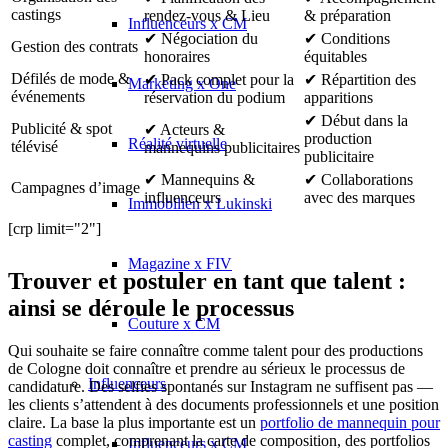
castings
rendez-vous & Lieu
& préparation
Influenceurs x CM
✔ Négociation du
✔ Conditions
Gestion des contrats
honoraires
équitables
Défilés de mode &
✔ Pack complet pour la
✔ Répartition des
Marketing x One
événements
réservation du podium
apparitions
✔ Début dans la
Publicité & spot
✔ Acteurs &
production
Réalité virtuelle
télévisé
mannequins publicitaires
publicitaire
✔ Mannequins &
✔ Collaborations
Campagnes d’image
influenceurs
avec des marques
Immobilien x Lukinski
[crp limit="2"]
Magazine x FIV
Trouver et postuler en tant que talent :
ainsi se déroule le processus
Couture x CM
Qui souhaite se faire connaître comme talent pour des productions
de Cologne doit connaître et prendre au sérieux le processus de
Influenceurs
candidature. Des selfies spontanés sur Instagram ne suffisent pas —
les clients s’attendent à des documents professionnels et une position
claire. La base la plus importante est un
portfolio de mannequin pour
casting
complet, comprenant la carte de composition, des portfolios
Influenceurs x CM