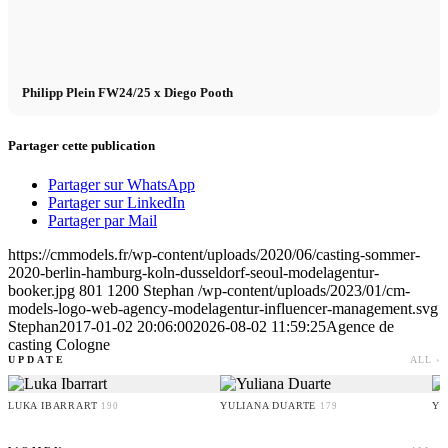
Philipp Plein FW24/25 x Diego Pooth
Partager cette publication
Partager sur WhatsApp
Partager sur LinkedIn
Partager par Mail
https://cmmodels.fr/wp-content/uploads/2020/06/casting-sommer-
2020-berlin-hamburg-koln-dusseldorf-seoul-modelagentur-
booker.jpg
801
1200
Stephan
/wp-content/uploads/2023/01/cm-
models-logo-web-agency-modelagentur-influencer-management.svg
Stephan
2017-01-02 20:06:00
2026-08-02 11:59:25
Agence de
casting Cologne
UPDATE
ALL ›
LUKA IBARRART
YULIANA DUARTE
YO
190
179