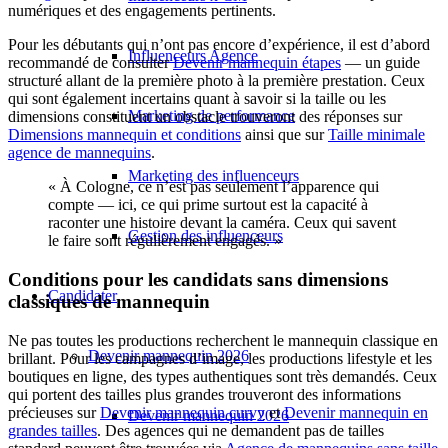
numériques et des engagements pertinents.
Pour les débutants qui n’ont pas encore d’expérience, il est d’abord
Influenceurs Agence
recommandé de consulter
Devenir mannequin étapes
— un guide
structuré allant de la première photo à la première prestation. Ceux
qui sont également incertains quant à savoir si la taille ou les
Marketing de performance
dimensions constituent un obstacle trouveront des réponses sur
Dimensions mannequin et conditions
ainsi que sur
Taille minimale
agence de mannequins
.
Marketing des influenceurs
« À Cologne, ce n’est pas seulement l’apparence qui
compte — ici, ce qui prime surtout est la capacité à
raconter une histoire devant la caméra. Ceux qui savent
Gestion des influenceurs
le faire sont régulièrement engagés. »
Conditions pour les candidats sans dimensions
Candidater
classiques de mannequin
Ne pas toutes les productions recherchent le mannequin classique en
Devenir mannequin 2026
brillant. Pour les campagnes d’image, les productions lifestyle et les
boutiques en ligne, des types authentiques sont très demandés. Ceux
qui portent des tailles plus grandes trouveront des informations
précieuses sur
Devenir mannequin curvy
et
Devenir mannequin en
Devenir mannequin 2026
grandes tailles
. Des agences qui ne demandent pas de tailles