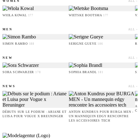
WOMEN
ALL ›
WIOLA KOWAL
WIETSKE BOOTSMA
VA
177
177
MEN
ALL ›
SIMON RAMBO
SERIGNE GUEYE
RU
188
186
NEW
ALL ›
SORA SCHWARZER
SOPHIA BRANDL
SE
178
181
NEWS
ALL ›
AM
CO
DÉBUTS SUR LE PODIUM : ARIANE ET
ANTON KUNDRUS POUR BURGA MEN -
LUISA POUR VOGUE X BREUNINGER
UN MANNEQUIN EDGY RENCONTRE
LES ACCESSOIRES TECH