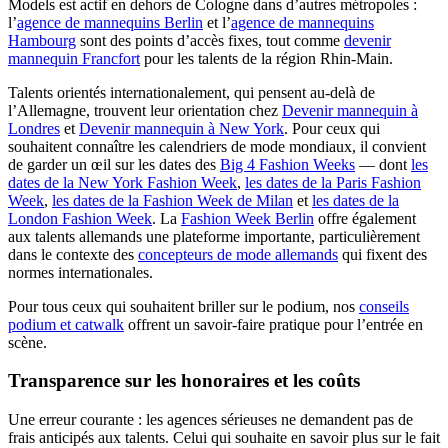
Models est actif en dehors de Cologne dans d’autres métropoles :
l’
agence de mannequins Berlin
et l’
agence de mannequins
Hambourg
sont des points d’accès fixes, tout comme
devenir
mannequin Francfort
pour les talents de la région Rhin-Main.
Talents orientés internationalement, qui pensent au-delà de
l’Allemagne, trouvent leur orientation chez
Devenir mannequin à
Londres
et
Devenir mannequin à New York
. Pour ceux qui
souhaitent connaître les calendriers de mode mondiaux, il convient
de garder un œil sur les dates des
Big 4 Fashion Weeks
— dont
les
dates de la New York Fashion Week
,
les dates de la Paris Fashion
Week
,
les dates de la Fashion Week de Milan
et
les dates de la
London Fashion Week
. La
Fashion Week Berlin
offre également
aux talents allemands une plateforme importante, particulièrement
dans le contexte des
concepteurs de mode allemands
qui fixent des
normes internationales.
Pour tous ceux qui souhaitent briller sur le podium, nos
conseils
podium et catwalk
offrent un savoir-faire pratique pour l’entrée en
scène.
Transparence sur les honoraires et les coûts
Une erreur courante : les agences sérieuses ne demandent pas de
frais anticipés aux talents. Celui qui souhaite en savoir plus sur le fait