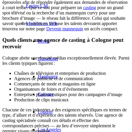
éprouvées afin de répondre également aux demandes de réservation
Équipe CM
à court terme. Que ce soit pour préparer un
casting
pour un grand
spot télévisé ou la recherche d’un mannequin curvy pour une
brochure d’image — le réseau fait la différence. Celui qui souhaite
savoir quelles conditions de base les talents devraient apporter
Modèles en Ville
trouvera sur notre page
Devenir mannequin
un accès compact.
Quels clients une agence de casting à Cologne peut
Berlin
recevoir
Cologne abrite une densité médias exceptionnellement élevée. Parmi
Düsseldorf
les clients typiques figurent :
Chaînes de télévision et entreprises de production
Hambourg
Agences de publicité et de communication
Commerçants de mode et magasins en ligne
Organisateurs de foires et d’événements
Cologne
Entreprises pharmaceutiques pour des campagnes d’image
Production de clips musicaux
Chacune de ces industries a des exigences spécifiques en termes de
London
type, d’allure et d’expérience des talents réservés. Une agence de
casting spécialisée connaît ces détails et effectue des
correspondances précises — au lieu d’envoyer simplement le
Los Angeles
premier visage disponible.