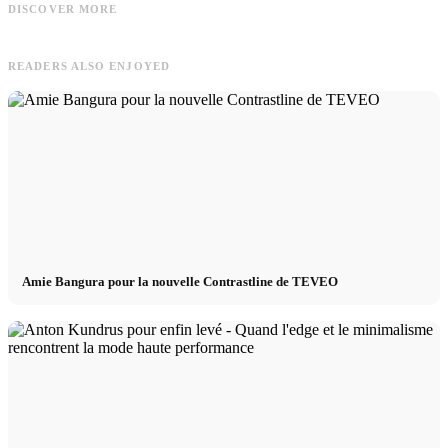
Artur MFW - Emporio Armani SS24
Campagne UFC Sport à Séoul avec
DISCOVER MORE
Show
Simon
READERS ALSO ENJOYED
Amie Bangura pour la nouvelle Contrastline de TEVEO