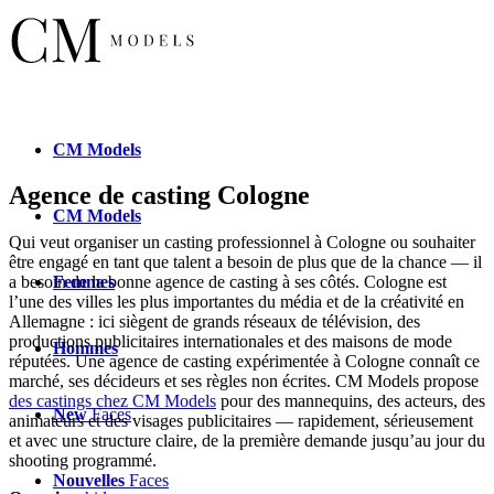
CM
Models
Agence de casting Cologne
CM
Models
Qui veut organiser un casting professionnel à Cologne ou souhaiter
être engagé en tant que talent a besoin de plus que de la chance — il
Femmes
a besoin de la bonne agence de casting à ses côtés. Cologne est
l’une des villes les plus importantes du média et de la créativité en
Allemagne : ici siègent de grands réseaux de télévision, des
productions publicitaires internationales et des maisons de mode
Hommes
réputées. Une agence de casting expérimentée à Cologne connaît ce
marché, ses décideurs et ses règles non écrites. CM Models propose
des castings chez CM Models
pour des mannequins, des acteurs, des
New
Faces
animateurs et des visages publicitaires — rapidement, sérieusement
et avec une structure claire, de la première demande jusqu’au jour du
shooting programmé.
Nouvelles
Faces