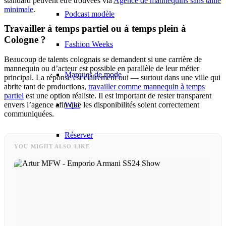
standard peuvent être trouvées via
Agence de mannequins sans taille
minimale
.
Podcast modèle
Travailler à temps partiel ou à temps plein à
Cologne ?
Fashion Weeks
Beaucoup de talents colognais se demandent si une carrière de
mannequin ou d’acteur est possible en parallèle de leur métier
Marques de mode
principal. La réponse est clairement oui — surtout dans une ville qui
abrite tant de productions,
travailler comme mannequin à temps
partiel
est une option réaliste. Il est important de rester transparent
Wiki
envers l’agence afin que les disponibilités soient correctement
communiquées.
Réserver
YOU MIGHT ALSO LIKE
Peppa Of The Day
Contact
x Instagram