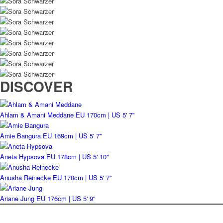
DISCOVER
Ahlam & Amani Meddane
EU 170cm | US 5' 7''
Amie Bangura
EU 169cm | US 5' 7''
Aneta Hypsova
EU 178cm | US 5' 10''
Anusha Reinecke
EU 170cm | US 5' 7''
Ariane Jung
EU 176cm | US 5' 9''