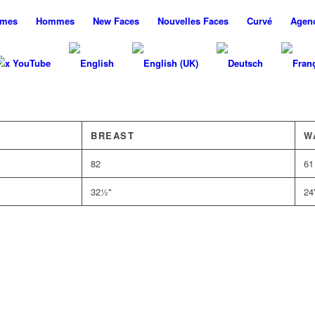
mes
Hommes
New
Faces
Nouvelles
Faces
Curvé
Agen
x YouTube
BREAST
W
82
61
32½''
24'