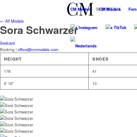
CM
Models
CM
Models
Fem
← All Models
Sora Schwarzer
x Instagram
x TikTok
Sedcard
Booking |
office@cmmodels.com
HEIGHT
SHOES
178
41
5' 10''
10