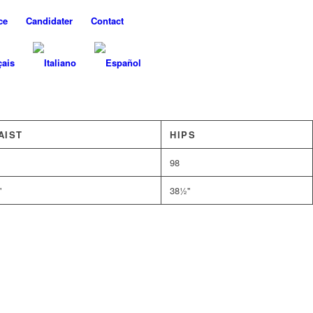
ce
Candidater
Contact
AIST
HIPS
98
'
38½''