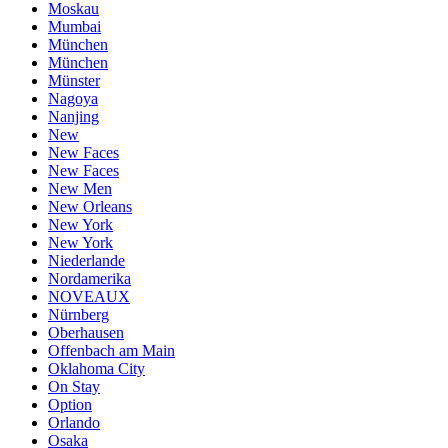
Moskau
Mumbai
München
München
Münster
Nagoya
Nanjing
New
New Faces
New Faces
New Men
New Orleans
New York
New York
Niederlande
Nordamerika
NOVEAUX
Nürnberg
Oberhausen
Offenbach am Main
Oklahoma City
On Stay
Option
Orlando
Osaka