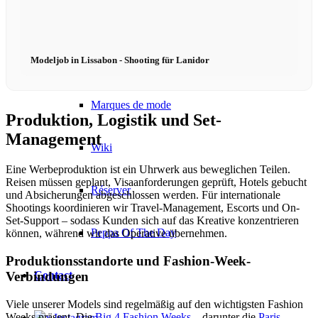
Podcast modèle
Modeljob in Lissabon - Shooting für Lanidor
Fashion Weeks
Marques de mode
Produktion, Logistik und Set-
Management
Wiki
Eine Werbeproduktion ist ein Uhrwerk aus beweglichen Teilen.
Reisen müssen geplant, Visaanforderungen geprüft, Hotels gebucht
Réserver
und Absicherungen abgeschlossen werden. Für internationale
Shootings koordinieren wir Travel-Management, Escorts und On-
Set-Support – sodass Kunden sich auf das Kreative konzentrieren
Peppa Of The Day
können, während wir das Operative übernehmen.
Produktionsstandorte und Fashion-Week-
Contact
Verbindungen
Viele unserer Models sind regelmäßig auf den wichtigsten Fashion
Weeks präsent. Die
Big 4 Fashion Weeks
– darunter die
Paris
x Instagram