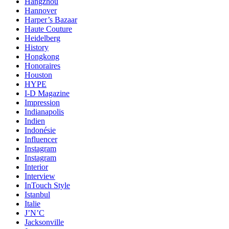
Hangzhou
Hannover
Harper’s Bazaar
Haute Couture
Heidelberg
History
Hongkong
Honoraires
Houston
HYPE
I-D Magazine
Impression
Indianapolis
Indien
Indonésie
Influencer
Instagram
Instagram
Interior
Interview
InTouch Style
Istanbul
Italie
J’N’C
Jacksonville