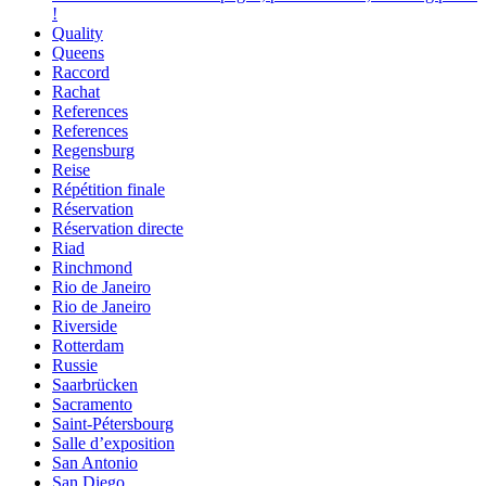
!
Quality
Queens
Raccord
Rachat
References
References
Regensburg
Reise
Répétition finale
Réservation
Réservation directe
Riad
Rinchmond
Rio de Janeiro
Rio de Janeiro
Riverside
Rotterdam
Russie
Saarbrücken
Sacramento
Saint-Pétersbourg
Salle d’exposition
San Antonio
San Diego