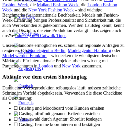
Fashion Week
, die
Mailand Fashion Week
, die
London Fashion
Week
und die
New York Fashion Week
– sind wichtige
Benchmarks für internationale Buchbarkeit. Models mit Fashion-
x TikTok
Week-Erfahrung bringen Professionalität und Sichtbarkeit mit, die
auch Werbekunden zugutekommen. Wer den Laufsteg kennt, kennt
auch die Disziplin, die eine Produktion verlangt – das zeigen auch
x YouTube
unsere
Laufsteg und Catwalk Tipps
.
Unsere Standorte ermöglichen es, schnell auf regionale Anfragen zu
reagieren. Ob
Modelagentur Berlin
,
Modelagentur Hamburg
oder
Model werden Frankfurt
– wir decken die wichtigsten deutschen
Märkte ab. Für internationale Projekte arbeiten wir eng mit
Partneragenturen in
London
und
New York
zusammen.
Abläufe vor dem ersten Shootingtag
Damit eine Werbeproduktion reibungslos läuft, müssen zahlreiche
Schritte im Vorfeld abgehakt sein. Verwenden Sie diese Checkliste
als Orientierung:
☐ Briefing und Moodboard vom Kunden erhalten
☐ Castingaufruf mit genauen Kriterien erstellen
☐ Vorauswahl durch Agentur: Shortlist festlegen
☐ Casting-Termine koordinieren und bestätigen