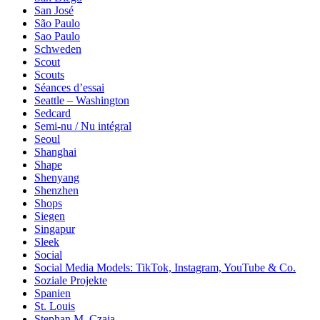
San José
São Paulo
Sao Paulo
Schweden
Scout
Scouts
Séances d’essai
Seattle – Washington
Sedcard
Semi-nu / Nu intégral
Seoul
Shanghai
Shape
Shenyang
Shenzhen
Shops
Siegen
Singapur
Sleek
Social
Social Media Models: TikTok, Instagram, YouTube & Co.
Soziale Projekte
Spanien
St. Louis
Stephan M. Czaja