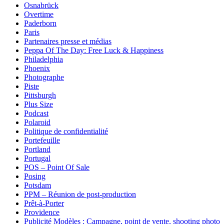
Osnabrück
Overtime
Paderborn
Paris
Partenaires presse et médias
Peppa Of The Day: Free Luck & Happiness
Philadelphia
Phoenix
Photographe
Piste
Pittsburgh
Plus Size
Podcast
Polaroid
Politique de confidentialité
Portefeuille
Portland
Portugal
POS – Point Of Sale
Posing
Potsdam
PPM – Réunion de post-production
Prêt-à-Porter
Providence
Publicité Modèles : Campagne, point de vente, shooting photo