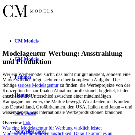
CM
Models
Modelagentur Werbung: Ausstrahlung
CM
Models
und Produktion
Wer ein Werbemodel sucht, das nicht nur gut aussieht, sondern eine
Femmes
Marke wirklich trägt, steht vor einer komplexen Aufgabe. Die
richtige
seriöse Modelagentur
zu finden, die Werbeprojekte von der
Konzeption bis zur finalen Abnahme professionell begleitet, ist der
Hommes
entscheidende Unterschied zwischen einer mittelmäßigen
Kampagne und einer, die Märkte bewegt. Wir arbeiten mit Kunden
aus Deutschland, Großbritannien, den USA, Italien und Japan – und
wissen genau, was internationale Werbeproduktionen brauchen.
New
Faces
Overview
hide
Was eine Modelagentur für Werbung wirklich leistet
Nouvelles
Faces
Modelprofil und Markentauglichkeit: Darauf kommt es an