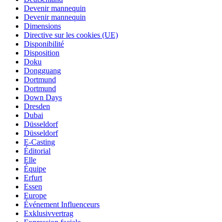
Devenir mannequin
Devenir mannequin
Dimensions
Directive sur les cookies (UE)
Disponibilité
Disposition
Doku
Dongguang
Dortmund
Dortmund
Down Days
Dresden
Dubai
Düsseldorf
Düsseldorf
E-Casting
Éditorial
Elle
Équipe
Erfurt
Essen
Europe
Événement Influenceurs
Exklusivvertrag