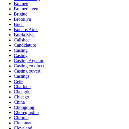
Bremen
Bremerhaven
Brigitte
Brooklyn
Buch
Buenos Aires
Burda Style
Callsheet
Candidature
Casting
Casting
Casting Agentur
Casting en direct
Casting ouvert
Castings
Celle
Charlotte
Chengdu
Chicago
China
Chongqing
Chorégraphie
Chronic
Cincinnati
Cleveland