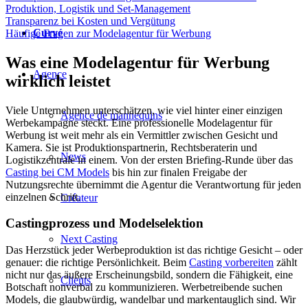
Produktion, Logistik und Set-Management
Transparenz bei Kosten und Vergütung
Curvé
Häufige Fragen zur Modelagentur für Werbung
Was eine Modelagentur für Werbung
Agence
wirklich leistet
Viele Unternehmen unterschätzen, wie viel hinter einer einzigen
Agence de mannequins
Werbekampagne steckt. Eine professionelle Modelagentur für
Werbung ist weit mehr als ein Vermittler zwischen Gesicht und
Kamera. Sie ist Produktionspartnerin, Rechtsberaterin und
News
Logistikzentrale in einem. Von der ersten Briefing-Runde über das
Casting bei CM Models
bis hin zur finalen Freigabe der
Nutzungsrechte übernimmt die Agentur die Verantwortung für jeden
einzelnen Schritt.
Créateur
Castingprozess und Modelselektion
Next Casting
Das Herzstück jeder Werbeproduktion ist das richtige Gesicht – oder
genauer: die richtige Persönlichkeit. Beim
Casting vorbereiten
zählt
nicht nur das äußere Erscheinungsbild, sondern die Fähigkeit, eine
Clients
Botschaft nonverbal zu kommunizieren. Werbetreibende suchen
Models, die glaubwürdig, wandelbar und markentauglich sind. Wir