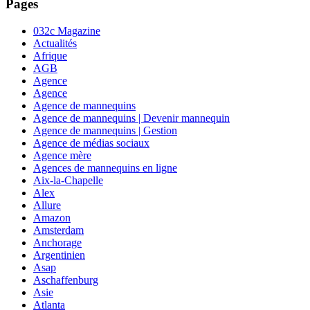
Pages
032c Magazine
Actualités
Afrique
AGB
Agence
Agence
Agence de mannequins
Agence de mannequins | Devenir mannequin
Agence de mannequins | Gestion
Agence de médias sociaux
Agence mère
Agences de mannequins en ligne
Aix-la-Chapelle
Alex
Allure
Amazon
Amsterdam
Anchorage
Argentinien
Asap
Aschaffenburg
Asie
Atlanta