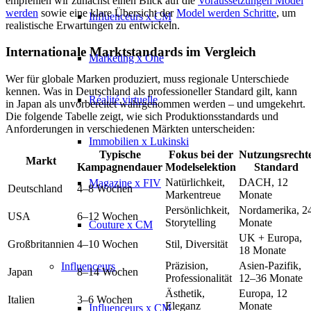
empfehlen wir zunächst einen Blick auf die
Voraussetzungen Model
werden
sowie eine klare Übersicht der
Model werden Schritte
, um
Influenceurs x CM
realistische Erwartungen zu entwickeln.
Internationale Marktstandards im Vergleich
Marketing x One
Wer für globale Marken produziert, muss regionale Unterschiede
kennen. Was in Deutschland als professioneller Standard gilt, kann
Réalité virtuelle
in Japan als unvorbereitet wahrgenommen werden – und umgekehrt.
Die folgende Tabelle zeigt, wie sich Produktionsstandards und
Anforderungen in verschiedenen Märkten unterscheiden:
Immobilien x Lukinski
Typische
Fokus bei der
Nutzungsrecht
Markt
Kampagnendauer
Modelselektion
Standard
Natürlichkeit,
DACH, 12
Magazine x FIV
Deutschland
4–8 Wochen
Markentreue
Monate
Persönlichkeit,
Nordamerika, 2
USA
6–12 Wochen
Storytelling
Monate
Couture x CM
UK + Europa,
Großbritannien
4–10 Wochen
Stil, Diversität
18 Monate
Präzision,
Asien-Pazifik,
Influenceurs
Japan
8–14 Wochen
Professionalität
12–36 Monate
Ästhetik,
Europa, 12
Italien
3–6 Wochen
Eleganz
Monate
Influenceurs x CM