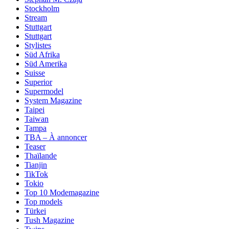
Stockholm
Stream
Stuttgart
Stuttgart
Stylistes
Süd Afrika
Süd Amerika
Suisse
Superior
Supermodel
System Magazine
Taipei
Taiwan
Tampa
TBA – À annoncer
Teaser
Thaïlande
Tianjin
TikTok
Tokio
Top 10 Modemagazine
Top models
Türkei
Tush Magazine