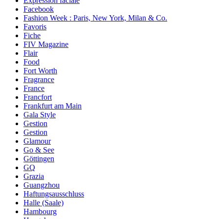
Expression faciale
Facebook
Fashion Week : Paris, New York, Milan & Co.
Favoris
Fiche
FIV Magazine
Flair
Food
Fort Worth
Fragrance
France
Francfort
Frankfurt am Main
Gala Style
Gestion
Gestion
Glamour
Go & See
Göttingen
GQ
Grazia
Guangzhou
Haftungsausschluss
Halle (Saale)
Hambourg