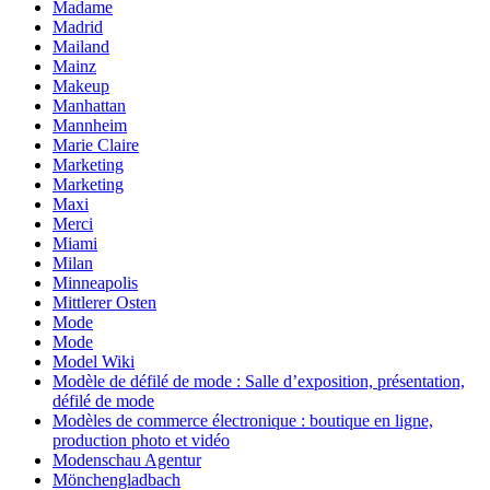
Madame
Madrid
Mailand
Mainz
Makeup
Manhattan
Mannheim
Marie Claire
Marketing
Marketing
Maxi
Merci
Miami
Milan
Minneapolis
Mittlerer Osten
Mode
Mode
Model Wiki
Modèle de défilé de mode : Salle d’exposition, présentation,
défilé de mode
Modèles de commerce électronique : boutique en ligne,
production photo et vidéo
Modenschau Agentur
Mönchengladbach