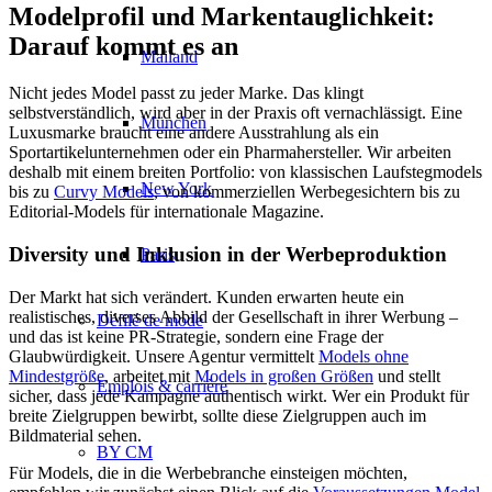
Modelprofil und Markentauglichkeit:
Darauf kommt es an
Mailand
Nicht jedes Model passt zu jeder Marke. Das klingt
selbstverständlich, wird aber in der Praxis oft vernachlässigt. Eine
München
Luxusmarke braucht eine andere Ausstrahlung als ein
Sportartikelunternehmen oder ein Pharmahersteller. Wir arbeiten
deshalb mit einem breiten Portfolio: von klassischen Laufstegmodels
New York
bis zu
Curvy Models
, von kommerziellen Werbegesichtern bis zu
Editorial-Models für internationale Magazine.
Diversity und Inklusion in der Werbeproduktion
Paris
Der Markt hat sich verändert. Kunden erwarten heute ein
realistisches, diverses Abbild der Gesellschaft in ihrer Werbung –
Défilé de mode
und das ist keine PR-Strategie, sondern eine Frage der
Glaubwürdigkeit. Unsere Agentur vermittelt
Models ohne
Mindestgröße
, arbeitet mit
Models in großen Größen
und stellt
Emplois & carrière
sicher, dass jede Kampagne authentisch wirkt. Wer ein Produkt für
breite Zielgruppen bewirbt, sollte diese Zielgruppen auch im
Bildmaterial sehen.
BY CM
Für Models, die in die Werbebranche einsteigen möchten,