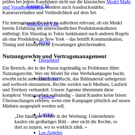
prüfen bei jedem Kandidaten nicht nur die klassischen
Model Maße
Équipe CM
und Voraussetzungen
, sondern auch Ausdrucksstärke,
Kameraverhalten und Verlässlichkeit auf dem Set.
Für internationale Projekte ist außerdem relevant, ob ein Model
Modèles en Ville
bereits Erfahrung mit unterschiedlichen Produktionskulturen
mitbringt. Ein Shooting in Tokio funktioniert nach anderen Regeln
als eine Produktion in New York – das betrifft Kommunikation,
Berlin
Timing und künstlerische Erwartungen gleichermaßen.
Nutzungsrechte und Vertragsmanagement
Düsseldorf
Ein Bereich, der in der Praxis regelmäßig zu Problemen führt:
Nutzungsrechte. Wer ein Model für eine Werbekampagne bucht,
Hambourg
erwirbt nicht automatisch das Recht, das Bildmaterial unbegrenzt
und weltweit einzusetzen. Rechte werden nach Medium, Laufzeit
und Territory verhandelt. Unsere Agentur übernimmt diese
komplexe Vertragsarbeit vollständig – damit Kunden keine bösen
Cologne
Überraschungen erleben, wenn eine Kampagne plötzlich auf neuen
Märkten ausgespielt werden soll.
London
„Der häufigste Fehler in der Werbung: Unternehmen
kaufen ein großartiges Bild – aber nicht die Rechte, es
dort zu nutzen, wo es wirklich zählt. »
Los Angeles