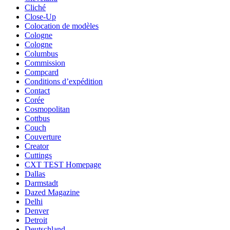
Cliché
Close-Up
Colocation de modèles
Cologne
Cologne
Columbus
Commission
Compcard
Conditions d’expédition
Contact
Corée
Cosmopolitan
Cottbus
Couch
Couverture
Creator
Cuttings
CXT TEST Homepage
Dallas
Darmstadt
Dazed Magazine
Delhi
Denver
Detroit
Deutschland