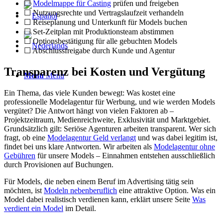
☐
Modelmappe für Casting
prüfen und freigeben
☐ Nutzungsrechte und Vertragslaufzeit verhandeln
☐ Reiseplanung und Unterkunft für Models buchen
☐ Set-Zeitplan mit Produktionsteam abstimmen
☐ Optionsbestätigung für alle gebuchten Models
☐ Abschlussfreigabe durch Kunde und Agentur
Transparenz bei Kosten und Vergütung
Menu
Menu
Ein Thema, das viele Kunden bewegt: Was kostet eine
professionelle Modelagentur für Werbung, und wie werden Models
vergütet? Die Antwort hängt von vielen Faktoren ab –
Projektzeitraum, Medienreich­weite, Exklusivität und Marktgebiet.
Grundsätzlich gilt: Seriöse Agenturen arbeiten transparent. Wer sich
fragt, ob eine
Modelagentur Geld verlangt
und was dabei legitim ist,
findet bei uns klare Antworten. Wir arbeiten als
Modelagentur ohne
Gebühren
für unsere Models – Einnahmen entstehen ausschließlich
durch Provisionen auf Buchungen.
Für Models, die neben einem Beruf im Advertising tätig sein
möchten, ist
Modeln nebenberuflich
eine attraktive Option. Was ein
Model dabei realistisch verdienen kann, erklärt unsere Seite
Was
verdient ein Model
im Detail.