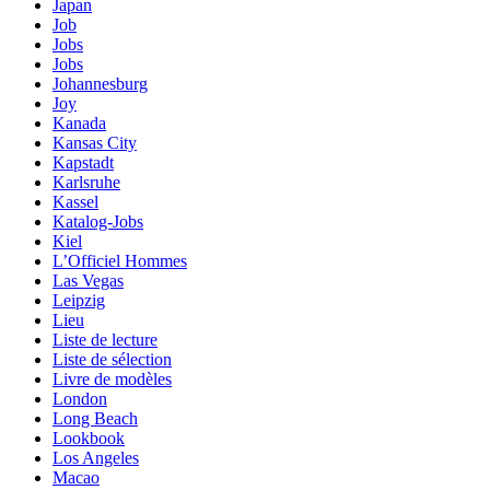
Japan
Job
Jobs
Jobs
Johannesburg
Joy
Kanada
Kansas City
Kapstadt
Karlsruhe
Kassel
Katalog-Jobs
Kiel
L’Officiel Hommes
Las Vegas
Leipzig
Lieu
Liste de lecture
Liste de sélection
Livre de modèles
London
Long Beach
Lookbook
Los Angeles
Macao