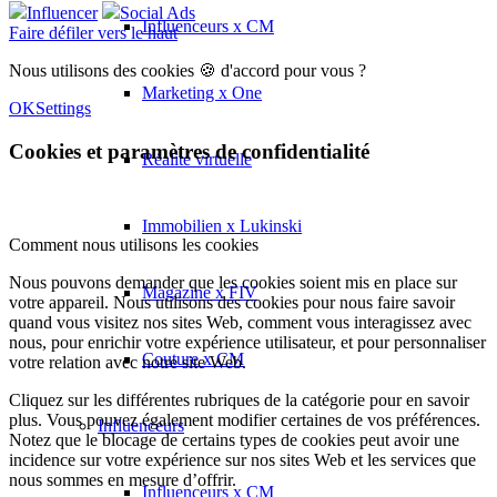
Influencer
Social Ads
Influenceurs x CM
Faire défiler vers le haut
Nous utilisons des cookies 🍪 d'accord pour vous ?
Marketing x One
OK
Settings
Cookies et paramètres de confidentialité
Réalité virtuelle
Immobilien x Lukinski
Comment nous utilisons les cookies
Nous pouvons demander que les cookies soient mis en place sur
Magazine x FIV
votre appareil. Nous utilisons des cookies pour nous faire savoir
quand vous visitez nos sites Web, comment vous interagissez avec
nous, pour enrichir votre expérience utilisateur, et pour personnaliser
Couture x CM
votre relation avec notre site Web.
Cliquez sur les différentes rubriques de la catégorie pour en savoir
plus. Vous pouvez également modifier certaines de vos préférences.
Influenceurs
Notez que le blocage de certains types de cookies peut avoir une
incidence sur votre expérience sur nos sites Web et les services que
nous sommes en mesure d’offrir.
Influenceurs x CM