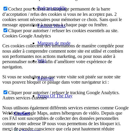
Podcast modèle
Cochez pour activer le masquage permanent de la barre
d’acceptation / refus des cookies si vous ne les acceptez pas. 2
cookies seront nécessaires pour mémoriser ce choix. Sans quoi le
message apparaitrait à nouveau à chaque page ou fenêtre.
Fashion Weeks
Cliquer pour autoriser / refuser les cookies essentiels au site.
Cookies Google Analytics
Marques de mode
Ces cookies collectent des informations de manière compilée pour
nous aider à comprendre comment notre site est utilisé et combien
son performantes nos actions marketing, ou pour nous aider à
Wiki
personnaliser notre site afin d’améliorer votre expérience de
navigation.
Si vous ne souhaitez pas que votre visite soit pistée sur notre site
Réserver
vous pouvez bloquer ce pistage dans votre navigateur ici :
Cliquer pour autoriser / refuser le tracking Google Analytics.
Peppa Of The Day
Autres services externes
Nous utilisons également différents services externes comme Google
Webfonts, Google Maps, autres hébergeurs de vidéo. Depuis que
Contact
ces FAI sont susceptibles de collecter des données personnelles
comme votre adresse IP nous vous permettons de les bloquer ici.
merci de prendre conscience que cela peut hautement réduire
x Instagram