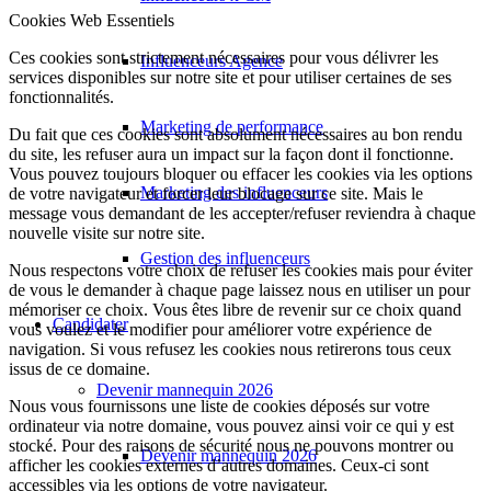
Cookies Web Essentiels
Ces cookies sont strictement nécessaires pour vous délivrer les
Influenceurs Agence
services disponibles sur notre site et pour utiliser certaines de ses
fonctionnalités.
Marketing de performance
Du fait que ces cookies sont absolument nécessaires au bon rendu
du site, les refuser aura un impact sur la façon dont il fonctionne.
Vous pouvez toujours bloquer ou effacer les cookies via les options
Marketing des influenceurs
de votre navigateur et forcer leur blocage sur ce site. Mais le
message vous demandant de les accepter/refuser reviendra à chaque
nouvelle visite sur notre site.
Gestion des influenceurs
Nous respectons votre choix de refuser les cookies mais pour éviter
de vous le demander à chaque page laissez nous en utiliser un pour
mémoriser ce choix. Vous êtes libre de revenir sur ce choix quand
Candidater
vous voulez et le modifier pour améliorer votre expérience de
navigation. Si vous refusez les cookies nous retirerons tous ceux
issus de ce domaine.
Devenir mannequin 2026
Nous vous fournissons une liste de cookies déposés sur votre
ordinateur via notre domaine, vous pouvez ainsi voir ce qui y est
stocké. Pour des raisons de sécurité nous ne pouvons montrer ou
Devenir mannequin 2026
afficher les cookies externes d’autres domaines. Ceux-ci sont
accessibles via les options de votre navigateur.