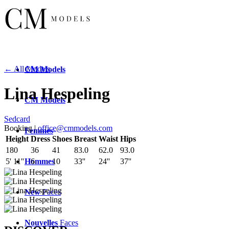
← All Models
CM
Models
Lina Hespeling
CM
Models
Sedcard
Booking |
office@cmmodels.com
Femmes
Height
Dress
Shoes
Breast
Waist
Hips
180
36
41
83.0
62.0
93.0
Hommes
5' 11''
6
10
33''
24''
37''
New
Faces
Nouvelles
Faces