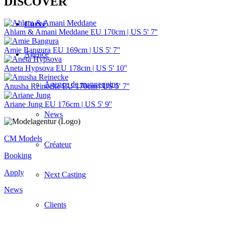
DISCOVER
Curvé
Ahlam & Amani Meddane
EU 170cm | US 5' 7''
Amie Bangura
EU 169cm | US 5' 7''
Agence
Aneta Hypsova
EU 178cm | US 5' 10''
Agence de mannequins
Anusha Reinecke
EU 170cm | US 5' 7''
Ariane Jung
EU 176cm | US 5' 9''
News
CM Models
Créateur
Booking
Apply
Next Casting
News
Clients