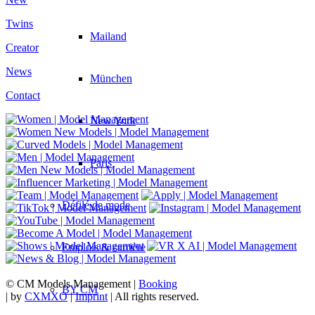
Twins
Mailand
Creator
News
München
Contact
New York
Paris
Défilé de mode
Emplois & carrière
© CM Models Management |
Booking
BY CM
|
by
CXMXO
|
Imprint
| All rights reserved.