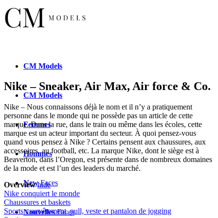
CM
Models
Nike – Sneaker, Air Max, Air force & Co.
CM
Models
Nike – Nous connaissons déjà le nom et il n’y a pratiquement
personne dans le monde qui ne possède pas un article de cette
Femmes
marque. Dans la rue, dans le train ou même dans les écoles, cette
marque est un acteur important du secteur. À quoi pensez-vous
quand vous pensez à Nike ? Certains pensent aux chaussures, aux
accessoires, au football, etc. La marque Nike, dont le siège est à
Hommes
Beaverton, dans l’Oregon, est présente dans de nombreux domaines
de la mode et est l’un des leaders du marché.
New
Faces
Overview
hide
Nike conquiert le monde
Chaussures et baskets
Sports : survêtement, pull, veste et pantalon de jogging
Nouvelles
Faces