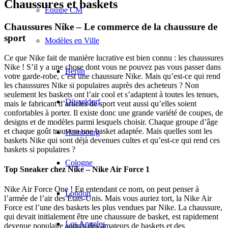
Chaussures et baskets
Équipe CM
Chaussures Nike – Le commerce de la chaussure de
sport
Modèles en Ville
Ce que Nike fait de manière lucrative est bien connu : les chaussures
Nike ! S’il y a une chose dont vous ne pouvez pas vous passer dans
Berlin
votre garde-robe, c’est une chaussure Nike. Mais qu’est-ce qui rend
les chaussures Nike si populaires auprès des acheteurs ? Non
seulement les baskets ont l’air cool et s’adaptent à toutes les tenues,
Düsseldorf
mais le fabricant d’articles de sport veut aussi qu’elles soient
confortables à porter. Il existe donc une grande variété de coupes, de
designs et de modèles parmi lesquels choisir. Chaque groupe d’âge
et chaque goût trouvera une basket adaptée. Mais quelles sont les
Hambourg
baskets Nike qui sont déjà devenues cultes et qu’est-ce qui rend ces
baskets si populaires ?
Cologne
Top Sneaker chez Nike – Nike Air Force 1
Nike Air Force One ! En entendant ce nom, on peut penser à
London
l’armée de l’air des États-Unis. Mais vous auriez tort, la Nike Air
Force est l’une des baskets les plus vendues par Nike. La chaussure,
qui devait initialement être une chaussure de basket, est rapidement
Los Angeles
devenue populaire auprès des amateurs de baskets et des