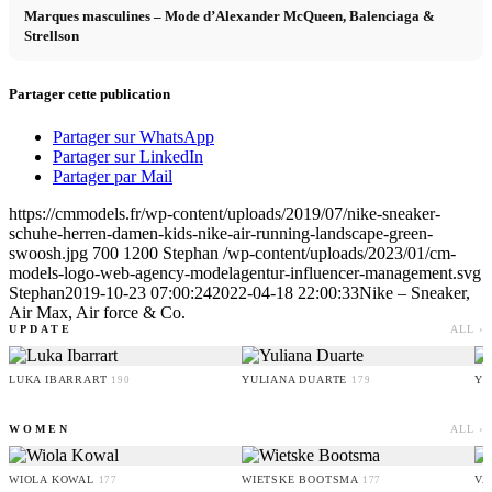
Marques masculines – Mode d’Alexander McQueen, Balenciaga &
Strellson
Partager cette publication
Partager sur WhatsApp
Partager sur LinkedIn
Partager par Mail
https://cmmodels.fr/wp-content/uploads/2019/07/nike-sneaker-
schuhe-herren-damen-kids-nike-air-running-landscape-green-
swoosh.jpg
700
1200
Stephan
/wp-content/uploads/2023/01/cm-
models-logo-web-agency-modelagentur-influencer-management.svg
Stephan
2019-10-23 07:00:24
2022-04-18 22:00:33
Nike – Sneaker,
Air Max, Air force & Co.
UPDATE
ALL ›
LUKA IBARRART
YULIANA DUARTE
YO
190
179
WOMEN
ALL ›
WIOLA KOWAL
WIETSKE BOOTSMA
VA
177
177