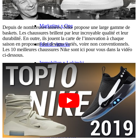
Influenceurs x CM
Marketing x One
Depuis de nombreuses années, Nike propose une large gamme de
baskets. Les chaussures brillent par leur incroyable qualité et leur
durabilité. En outre, ils jouent la carte de l’innovation à chaque
saison en proposant des designs variés, voire non conventionnels.
Réalité virtuelle
Les 10 meilleures chaussures Nike sont ici pour vous dans la vidéo
ci-dessous.
Immobilien x Lukinski
Magazine x FIV
Couture x CM
Influenceurs
Influenceurs x CM