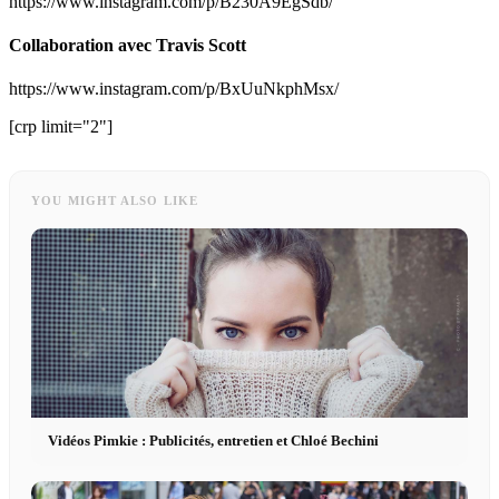
https://www.instagram.com/p/B230A9EgSdb/
Collaboration avec Travis Scott
https://www.instagram.com/p/BxUuNkphMsx/
[crp limit="2"]
YOU MIGHT ALSO LIKE
Vidéos Pimkie : Publicités, entretien et Chloé Bechini