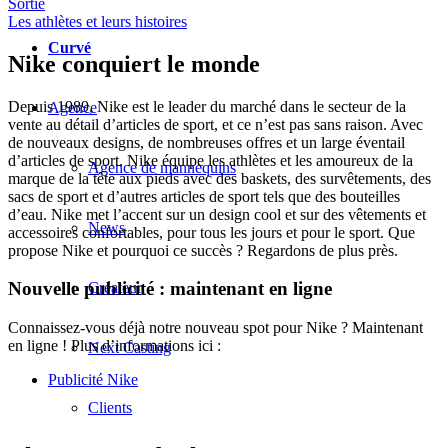
Sortie
Les athlètes et leurs histoires
Curvé
Nike conquiert le monde
Depuis 1989, Nike est le leader du marché dans le secteur de la
Agence
vente au détail d’articles de sport, et ce n’est pas sans raison. Avec
de nouveaux designs, de nombreuses offres et un large éventail
d’articles de sport. Nike équipe les athlètes et les amoureux de la
Agence de mannequins
marque de la tête aux pieds avec des baskets, des survêtements, des
sacs de sport et d’autres articles de sport tels que des bouteilles
d’eau. Nike met l’accent sur un design cool et sur des vêtements et
News
accessoires confortables, pour tous les jours et pour le sport. Que
propose Nike et pourquoi ce succès ? Regardons de plus près.
Nouvelle publicité : maintenant en ligne
Créateur
Connaissez-vous déjà notre nouveau spot pour Nike ? Maintenant
en ligne ! Plus d’informations ici :
Next Casting
Publicité Nike
Clients