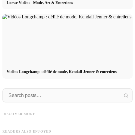
Loewe Vidéos - Mode, Art & Entretiens
Vidéos Longchamp : défilé de mode, Kendall Jenner & entretiens
Vidéos
Vidéos
Vidéos Urban Outfitters : Shopping
Vidéos Pimkie : Publicités, entretien et
de mode, vêtements pour femmes et
V
DISCOVER MORE
Chloé Bechini
vêtements vintage
L
READERS ALSO ENJOYED