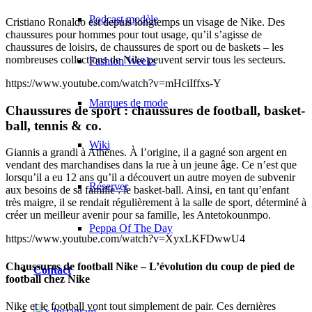
Podcast modèle
Cristiano Ronaldo est depuis longtemps un visage de Nike. Des
chaussures pour hommes pour tout usage, qu’il s’agisse de
chaussures de loisirs, de chaussures de sport ou de baskets – les
nombreuses collections de Nike peuvent servir tous les secteurs.
Fashion Weeks
https://www.youtube.com/watch?v=mHciIffxs-Y
Marques de mode
Chaussures de sport : chaussures de football, basket-
ball, tennis & co.
Wiki
Giannis a grandi à Athènes. À l’origine, il a gagné son argent en
vendant des marchandises dans la rue à un jeune âge. Ce n’est que
lorsqu’il a eu 12 ans qu’il a découvert un autre moyen de subvenir
Réserver
aux besoins de sa famille : le basket-ball. Ainsi, en tant qu’enfant
très maigre, il se rendait régulièrement à la salle de sport, déterminé à
créer un meilleur avenir pour sa famille, les Antetokounmpo.
Peppa Of The Day
https://www.youtube.com/watch?v=XyxLKFDwwU4
Chaussures de football Nike – L’évolution du coup de pied de
Contact
football chez Nike
Nike et le football vont tout simplement de pair. Ces dernières
x Instagram