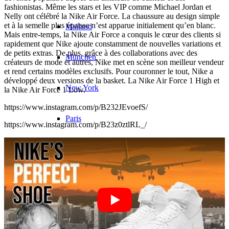
fashionistas. Même les stars et les VIP comme Michael Jordan et
Nelly ont célébré la Nike Air Force. La chaussure au design simple
et à la semelle plus épaisse n’est apparue initialement qu’en blanc.
Mailand
Mais entre-temps, la Nike Air Force a conquis le cœur des clients si
rapidement que Nike ajoute constamment de nouvelles variations et
de petits extras. De plus, grâce à des collaborations avec des
München
créateurs de mode et autres, Nike met en scène son meilleur vendeur
et rend certains modèles exclusifs. Pour couronner le tout, Nike a
développé deux versions de la basket. La Nike Air Force 1 High et
New York
la Nike Air Force 1 Low.
https://www.instagram.com/p/B232JEvoefS/
Paris
https://www.instagram.com/p/B23z0ztlRL_/
Défilé de mode
Emplois & carrière
BY CM