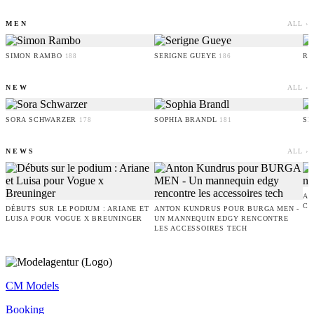
MEN
ALL ›
SIMON RAMBO
SERIGNE GUEYE
RU
188
186
NEW
ALL ›
SORA SCHWARZER
SOPHIA BRANDL
SE
178
181
NEWS
ALL ›
AM
CO
DÉBUTS SUR LE PODIUM : ARIANE ET
ANTON KUNDRUS POUR BURGA MEN -
LUISA POUR VOGUE X BREUNINGER
UN MANNEQUIN EDGY RENCONTRE
LES ACCESSOIRES TECH
CM Models
Booking