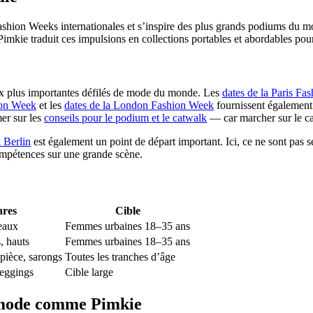
Fashion Weeks internationales et s’inspire des plus grands podiums du m
kie traduit ces impulsions en collections portables et abordables pour
aux plus importantes défilés de mode du monde. Les
dates de la Paris Fa
ion Week
et les
dates de la London Fashion Week
fournissent également 
mer sur les
conseils pour le podium et le catwalk
— car marcher sur le c
 Berlin
est également un point de départ important. Ici, ce ne sont pas 
ompétences sur une grande scène.
ares
Cible
eaux
Femmes urbaines 18–35 ans
, hauts
Femmes urbaines 18–35 ans
 pièce, sarongs
Toutes les tranches d’âge
leggings
Cible large
 mode comme Pimkie