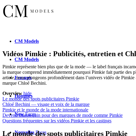
CM
Models
Vidéos Pimkie : Publicités, entretien et Ch
CM
Models
Pimkie représente bien plus que de la mode — le label français incarne
la marque comprend immédiatement pourquoi Pimkie fait partie des plu
Femmes
article, nous plongeons profondément dans l’univers vidéo de Pimkie 
marque Chloé Bechini.
Overview
hide
Hommes
Le monde des spots publicitaires Pimkie
Chloé Bechini — visage et voix de la marque
Pimkie et le monde de la mode internationale
New
Faces
Devenir mannequin pour des marques de mode comme Pimkie
Questions fréquentes sur les vidéos Pimkie et les castings
Nouvelles
Faces
Le monde des spots publicitaires Pimkie