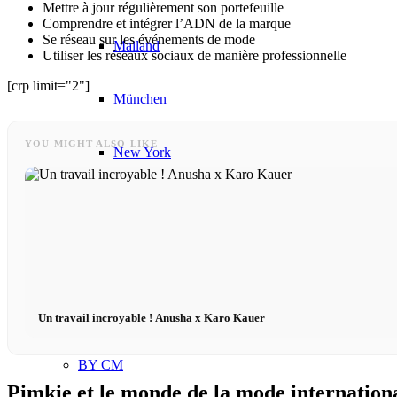
Mettre à jour régulièrement son portefeuille
Comprendre et intégrer l’ADN de la marque
Se réseau sur les événements de mode
Mailand
Utiliser les réseaux sociaux de manière professionnelle
[crp limit="2"]
München
YOU MIGHT ALSO LIKE
New York
Paris
Défilé de mode
Emplois & carrière
Un travail incroyable ! Anusha x Karo Kauer
BY CM
Pimkie et le monde de la mode internation