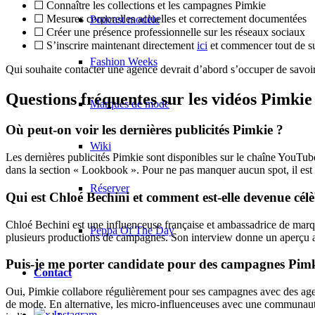
☐ Connaître les collections et les campagnes Pimkie
☐ Mesures corporelles actuelles et correctement documentées
Podcast modèle
☐ Créer une présence professionnelle sur les réseaux sociaux
☐ S’inscrire maintenant directement
ici
et commencer tout de su
Fashion Weeks
Qui souhaite contacter une agence devrait d’abord s’occuper de sav
Questions fréquentes sur les vidéos Pimkie 
Marques de mode
Où peut-on voir les dernières publicités Pimkie ?
Wiki
Les dernières publicités Pimkie sont disponibles sur le chaîne YouTub
dans la section « Lookbook ». Pour ne pas manquer aucun spot, il est 
Réserver
Qui est Chloé Bechini et comment est-elle devenue cél
Chloé Bechini est une influenceuse française et ambassadrice de marque
Peppa Of The Day
plusieurs productions de campagnes. Son interview donne un aperçu app
Puis-je me porter candidate pour des campagnes Pimk
Contact
Oui, Pimkie collabore régulièrement pour ses campagnes avec des agen
de mode. En alternative, les micro-influenceuses avec une communauté
x Instagram