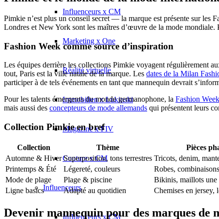
Influenceurs x CM
Pimkie n’est plus un conseil secret — la marque est présente sur les 
Londres et New York sont les maîtres d’œuvre de la mode mondiale. Pim
Marketing x One
Fashion Week comme source d’inspiration
Les équipes derrière les collections Pimkie voyagent régulièrement 
Réalité virtuelle
tout, Paris est la ville natale de la marque. Les
dates de la Milan Fash
participer à de tels événements en tant que mannequin devrait s’infor
Pour les talents émergents du monde germanophone, la
Fashion Week
Immobilien x Lukinski
mais aussi des
concepteurs de mode allemands
qui présentent leurs c
Collection Pimkie en bref
Magazine x FIV
Collection
Thème
Pièces ph
Couture x CM
Automne & Hiver
Superposition, tons terrestres
Tricots, denim, mant
Printemps & Été
Légereté, couleurs
Robes, combinaisons
Mode de plage
Plage & piscine
Bikinis, maillots une
Influenceurs
Ligne basics
Adapté au quotidien
Chemises en jersey, 
Devenir mannequin pour des marques de
Influenceurs x CM