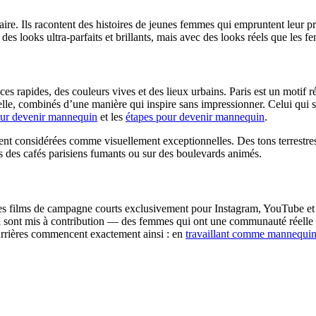
ire. Ils racontent des histoires de jeunes femmes qui empruntent leur pr
c des looks ultra-parfaits et brillants, mais avec des looks réels que les
 rapides, des couleurs vives et des lieux urbains. Paris est un motif ré
tuelle, combinés d’une manière qui inspire sans impressionner. Celui qui
our devenir mannequin
et les
étapes pour devenir mannequin
.
t considérées comme visuellement exceptionnelles. Des tons terrestres 
 des cafés parisiens fumants ou sur des boulevards animés.
des films de campagne courts exclusivement pour Instagram, YouTube et T
i sont mis à contribution — des femmes qui ont une communauté réelle e
carrières commencent exactement ainsi : en
travaillant comme mannequin 