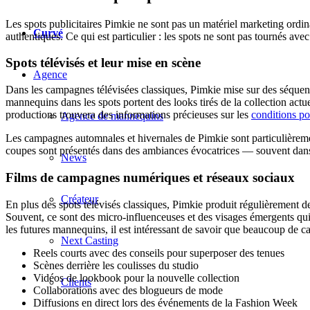
Les spots publicitaires Pimkie ne sont pas un matériel marketing ordina
Curvé
authentiques. Ce qui est particulier : les spots ne sont pas tournés ave
Spots télévisés et leur mise en scène
Agence
Dans les campagnes télévisées classiques, Pimkie mise sur des séquences
mannequins dans les spots portent des looks tirés de la collection ac
productions trouvera des informations précieuses sur les
conditions p
Agence de mannequins
Les campagnes automnales et hivernales de Pimkie sont particulièremen
coupes sont présentés dans des ambiances évocatrices — souvent dans
News
Films de campagnes numériques et réseaux sociaux
Créateur
En plus des spots télévisés classiques, Pimkie produit régulièrement 
Souvent, ce sont des micro-influenceuses et des visages émergents qu
les futures mannequins, il est intéressant de savoir que beaucoup de 
Next Casting
Reels courts avec des conseils pour superposer des tenues
Scènes derrière les coulisses du studio
Vidéos de lookbook pour la nouvelle collection
Clients
Collaborations avec des blogueurs de mode
Diffusions en direct lors des événements de la Fashion Week