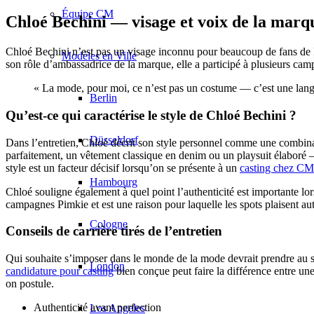
Équipe CM
Chloé Bechini — visage et voix de la marq
Chloé Bechini n’est pas un visage inconnu pour beaucoup de fans de Pi
Modèles en Ville
son rôle d’ambassadrice de la marque, elle a participé à plusieurs camp
« La mode, pour moi, ce n’est pas un costume — c’est une lan
Berlin
Qu’est-ce qui caractérise le style de Chloé Bechini ?
Düsseldorf
Dans l’entretien, Chloé décrit son style personnel comme une combinais
parfaitement, un vêtement classique en denim ou un playsuit élaboré —
style est un facteur décisif lorsqu’on se présente à un
casting chez C
Hambourg
Chloé souligne également à quel point l’authenticité est importante lor
campagnes Pimkie et est une raison pour laquelle les spots plaisent aut
Cologne
Conseils de carrière tirés de l’entretien
Qui souhaite s’imposer dans le monde de la mode devrait prendre au sér
London
candidature pour casting
bien conçue peut faire la différence entre un
on postule.
Authenticité avant perfection
Los Angeles