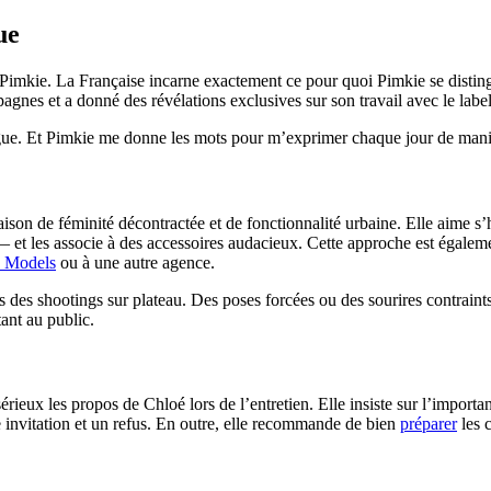
ue
mkie. La Française incarne exactement ce pour quoi Pimkie se distingue
agnes et a donné des révélations exclusives sur son travail avec le label
gue. Et Pimkie me donne les mots pour m’exprimer chaque jour de mani
on de féminité décontractée et de fonctionnalité urbaine. Elle aime s’h
 et les associe à des accessoires audacieux. Cette approche est égalemen
M Models
ou à une autre agence.
s des shootings sur plateau. Des poses forcées ou des sourires contraints 
ant au public.
ieux les propos de Chloé lors de l’entretien. Elle insiste sur l’importa
e invitation et un refus. En outre, elle recommande de bien
préparer
les 