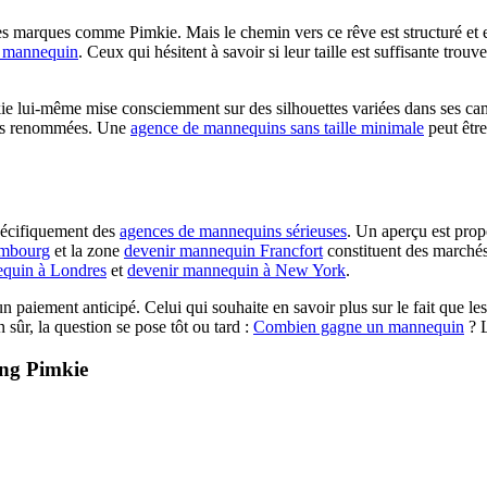
marques comme Pimkie. Mais le chemin vers ce rêve est structuré et ex
ir mannequin
. Ceux qui hésitent à savoir si leur taille est suffisante tro
kie lui-même mise consciemment sur des silhouettes variées dans ses ca
ces renommées. Une
agence de mannequins sans taille minimale
peut être
pécifiquement des
agences de mannequins sérieuses
. Un aperçu est propo
ambourg
et la zone
devenir mannequin Francfort
constituent des marchés
equin à Londres
et
devenir mannequin à New York
.
 paiement anticipé. Celui qui souhaite en savoir plus sur le fait que le
n sûr, la question se pose tôt ou tard :
Combien gagne un mannequin
? L
ting Pimkie