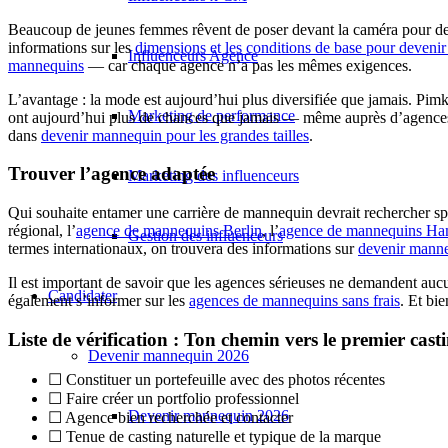
Beaucoup de jeunes femmes rêvent de poser devant la caméra pour des 
informations sur les
dimensions et les conditions de base pour deven
Influenceurs Agence
mannequins
— car chaque agence n’a pas les mêmes exigences.
L’avantage : la mode est aujourd’hui plus diversifiée que jamais. Pim
Marketing de performance
ont aujourd’hui plus de chances que jamais — même auprès d’agen
dans
devenir mannequin pour les grandes tailles
.
Trouver l’agence adaptée
Marketing des influenceurs
Qui souhaite entamer une carrière de mannequin devrait rechercher s
régional, l’
agence de mannequins Berlin
, l’
agence de mannequins H
Gestion des influenceurs
termes internationaux, on trouvera des informations sur
devenir mann
Il est important de savoir que les agences sérieuses ne demandent aucun
Candidater
également s’informer sur les
agences de mannequins sans frais
. Et bie
Liste de vérification : Ton chemin vers le premier cas
Devenir mannequin 2026
☐ Constituer un portefeuille avec des photos récentes
☐ Faire créer un portfolio professionnel
Devenir mannequin 2026
☐ Agence bien recherchée et contacter
☐ Tenue de casting naturelle et typique de la marque