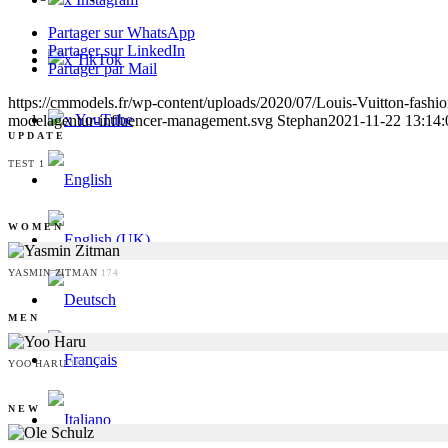
Partager sur WhatsApp
Partager sur LinkedIn
x TikTok
Partager par Mail
https://cmmodels.fr/wp-content/uploads/2020/07/Louis-Vuitton-fash
x YouTube
modelagentur-influencer-management.svg
Stephan
2021-11-22 13:14:
UPDATE
TEST 1
WOMEN
YASMIN ZITMAN
174
MEN
YOO HARU
186
NEW