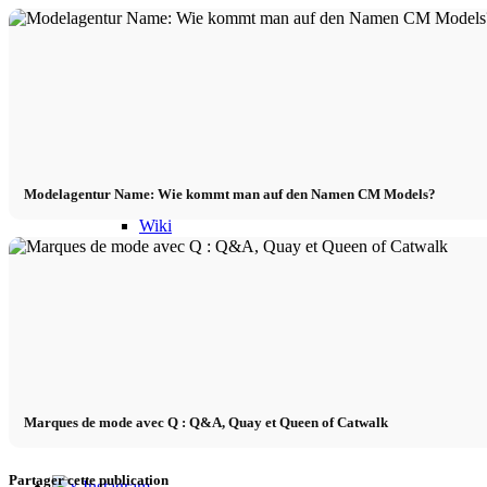
Podcast modèle
Fashion Weeks
Marques de mode
Modelagentur Name: Wie kommt man auf den Namen CM Models?
Wiki
Réserver
Peppa Of The Day
Contact
Marques de mode avec Q : Q&A, Quay et Queen of Catwalk
Partager cette publication
x Instagram