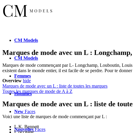
CM
Models
Marques de mode avec un L : Longchamp, L
CM
Models
Marques de mode commençant par L- Longchamp, Louboutin, Louis V
existent dans le monde entier, il est facile de se perdre. Pour te donn
Femmes
Overview
hide
Marques de mode avec un L : liste de toutes les marques
Toutes les marques de mode de A à Z
Hommes
Marques de mode avec un L : liste de toute
New
Faces
Voici une liste de marques de mode commençant par L :
L.K. Bennett
Nouvelles
Faces
L’occitane