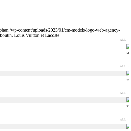
phan
/wp-content/uploads/2023/01/cm-models-logo-web-agency-
utin, Louis Vuitton et Lacoste
ALL ›
MI
ALL ›
WI
ALL ›
SI
ALL ›