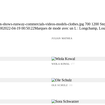
ion-shows-runway-commercials-videos-models-clothes.jpg
700
1200
Ste
00
2022-04-19 00:50:22
Marques de mode avec un L : Longchamp, Loubo
JULIAN MATHEA
WIOLA KOWAL
177
OLE SCHULZ
193