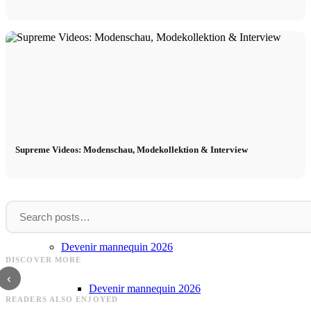
Influenceurs Agence
Marketing de performance
Marketing des influenceurs
Supreme Videos: Modenschau, Modekollektion & Interview
Gestion des influenceurs
Candidater
Levi's
Supreme
Devenir mannequin 2026
Levi's Marke: Jeans, Jeansjacke und
Supreme: Hoodie, Pullover, T-Shi
DISCOVER MORE
Winterjacke
Force
‹
Devenir mannequin 2026
READERS ALSO ENJOYED