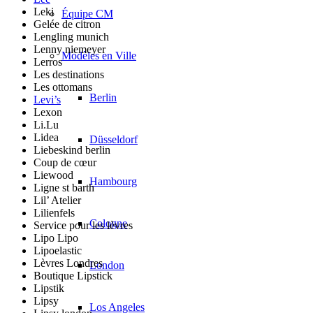
Leki
Équipe CM
Gelée de citron
Lengling munich
Lenny niemeyer
Modèles en Ville
Lerros
Les destinations
Les ottomans
Berlin
Levi’s
Lexon
Li.Lu
Lidea
Düsseldorf
Liebeskind berlin
Coup de cœur
Liewood
Hambourg
Ligne st barth
Lil’ Atelier
Lilienfels
Cologne
Service pour les lèvres
Lipo Lipo
Lipoelastic
Lèvres Londres
London
Boutique Lipstick
Lipstik
Lipsy
Los Angeles