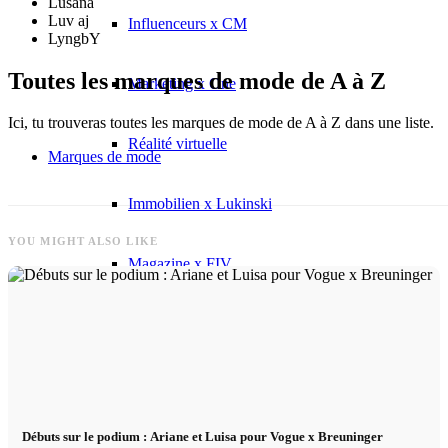
Lusana
Luv aj
Influenceurs x CM
LyngbY
Toutes les marques de mode de A à Z
Marketing x One
Ici, tu trouveras toutes les marques de mode de A à Z dans une liste.
Réalité virtuelle
Marques de mode
Immobilien x Lukinski
YOU MIGHT ALSO LIKE
Magazine x FIV
Couture x CM
Influenceurs
Débuts sur le podium : Ariane et Luisa pour Vogue x Breuninger
Influenceurs x CM