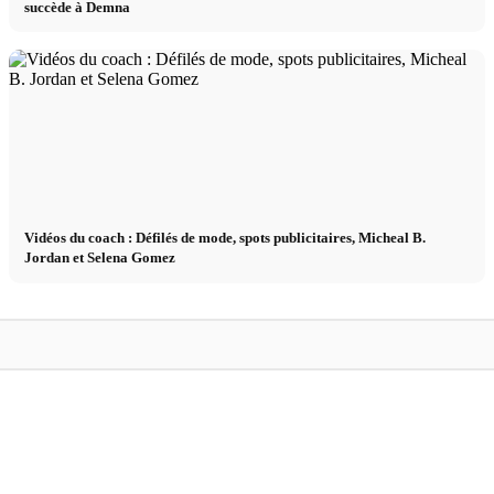
succède à Demna
Vidéos du coach : Défilés de mode, spots publicitaires, Micheal B.
Jordan et Selena Gomez
Marques
Marques
rt & Air
Marques de mode avec un Z : Zara, Zalando
Marques de mode av
et Zac Posen
Laurent, Yohji Yam