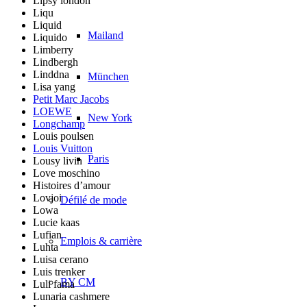
Lipsy london
Liqu
Liquid
Mailand
Liquido
Limberry
Lindbergh
Linddna
München
Lisa yang
Petit Marc Jacobs
LOEWE
New York
Longchamp
Louis poulsen
Louis Vuitton
Paris
Lousy livin
Love moschino
Histoires d’amour
Lovjoi
Défilé de mode
Lowa
Lucie kaas
Lufian
Emplois & carrière
Luhta
Luisa cerano
Luis trenker
BY CM
Luli fama
Lunaria cashmere