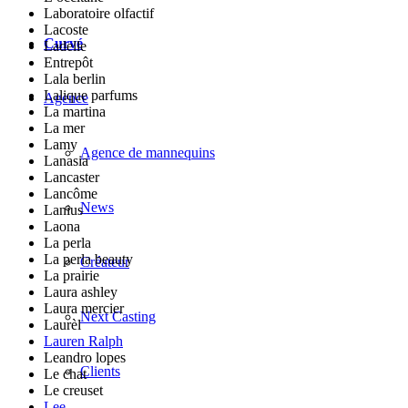
Laboratoire olfactif
Lacoste
Curvé
Ladelle
Entrepôt
Lala berlin
Lalique parfums
Agence
La martina
La mer
Lamy
Agence de mannequins
Lanasia
Lancaster
Lancôme
News
Lanius
Laona
La perla
La perla beauty
Créateur
La prairie
Laura ashley
Laura mercier
Next Casting
Laurèl
Lauren Ralph
Leandro lopes
Clients
Le chat
Le creuset
Lee