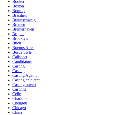
Booker
Boston
Bottrop
Brasilien
Braunschweig
Bremen
Bremerhaven
Brigitte
Brooklyn
Buch
Buenos Aires
Burda Style
Callsheet
Candidature
Casting
Casting
Casting Agentur
Casting en direct
Casting ouvert
Castings
Celle
Charlotte
Chengdu
Chicago
China