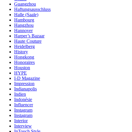
Guangzhou
Haftungsausschluss
Halle (Saale)
Hambourg
Hangzhou
Hannover
Harper’s Bazaar
Haute Couture
Heidelberg
History
Hongkong
Honoraires
Houston
HYPE
I-D Magazine
Impression
Indianapolis
Indien
Indonésie
Influencer
Instagram
Instagram
Interior
Interview
InTouch Style