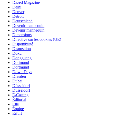
Dazed Magazine
Delhi
Denver
Detroit
Deutschland
Devenir mannequin
Devenir mannequin
Dimensions
Directive sur les cookies (UE)
Disponibilité
Disposition
Doku
Dongguang
Dortmund
Dortmund
Down Days
Dresden
Dubai
Düsseldorf
Düsseldorf
E-Casting
Éditorial
Elle
Équipe
Erfurt