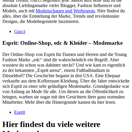
Media Trends, Gucci begeistert jede Saison aufs neue und ist die
absolute Lieblingsmarke vieler Blogger, Fashion Influencer und
Models, auch mit
Modenschauen und Werbespots
. Hier findest du
alles, über die Entstehung der Marke, Trends und revolutionäre
Designs, die Modebegeisterte faszinieren.
Gucci
Esprit: Online-Shop, edc & Kleider – Modemarke
Der Online-Shop von Esprit für Damen und Herren und die Young
Fashion Marke „edc“ sind dir wahrscheinlich ein Begriff. Aber
wusstest du schon was dahinter steckt? Und wie kam es eigentlich
zu der bekannten „Esprit arena“, einem Fußballstadium in
Düsseldorf? Die Geschichte begann in den USA. Eine Ehepaar
verkaufte aus dem Kofferraum Kleidung. Über die Jahre entwickelte
sich Esprit zu einer sehr geläufigen Modemarke. Grundgedanke war
von Anfang an Mode für alle. Um diesen an die Öffentlichkeit zu
bringen, warben sie sogar mit den Gesichtern ihrer ganz normalen
Mitarbeiter. Mehr über die Hintergrunde kannst du hier lesen.
Esprit
Hier findest du viele weitere