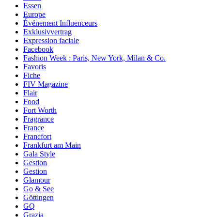
Essen
Europe
Événement Influenceurs
Exklusivvertrag
Expression faciale
Facebook
Fashion Week : Paris, New York, Milan & Co.
Favoris
Fiche
FIV Magazine
Flair
Food
Fort Worth
Fragrance
France
Francfort
Frankfurt am Main
Gala Style
Gestion
Gestion
Glamour
Go & See
Göttingen
GQ
Grazia