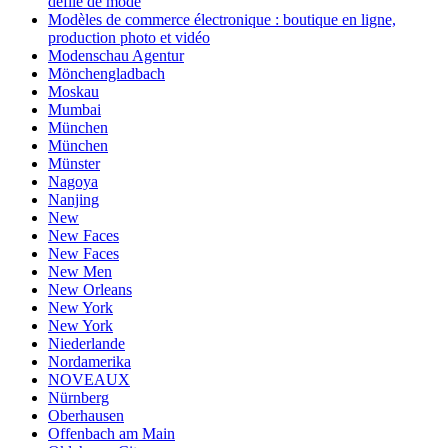
défilé de mode
Modèles de commerce électronique : boutique en ligne,
production photo et vidéo
Modenschau Agentur
Mönchengladbach
Moskau
Mumbai
München
München
Münster
Nagoya
Nanjing
New
New Faces
New Faces
New Men
New Orleans
New York
New York
Niederlande
Nordamerika
NOVEAUX
Nürnberg
Oberhausen
Offenbach am Main