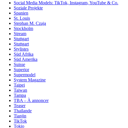
Social Media Models: TikTok, Instagram, YouTube & Co.
Soziale Projekte
Spanien
St. Louis
Stephan M. Czaja
Stockholm
Stream
Stuttgart
Stuttgart
Stylistes
Süd Afrika
Süd Amerika
Suisse
Superior
Supermodel
System Magazine
Taipei
Taiwan
Tampa
TBA – À annoncer
Teaser
Thaïlande
Tianjin
TikTok
Tokio