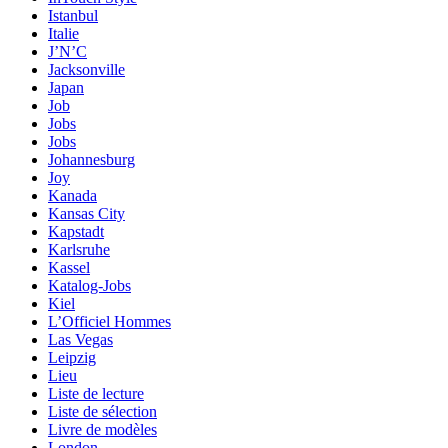
Istanbul
Italie
J’N’C
Jacksonville
Japan
Job
Jobs
Jobs
Johannesburg
Joy
Kanada
Kansas City
Kapstadt
Karlsruhe
Kassel
Katalog-Jobs
Kiel
L’Officiel Hommes
Las Vegas
Leipzig
Lieu
Liste de lecture
Liste de sélection
Livre de modèles
London