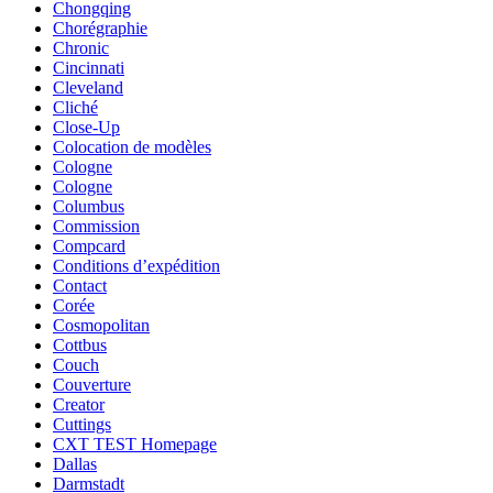
Chongqing
Chorégraphie
Chronic
Cincinnati
Cleveland
Cliché
Close-Up
Colocation de modèles
Cologne
Cologne
Columbus
Commission
Compcard
Conditions d’expédition
Contact
Corée
Cosmopolitan
Cottbus
Couch
Couverture
Creator
Cuttings
CXT TEST Homepage
Dallas
Darmstadt