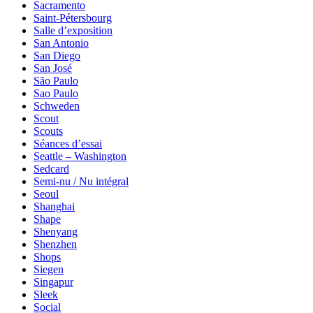
Sacramento
Saint-Pétersbourg
Salle d’exposition
San Antonio
San Diego
San José
São Paulo
Sao Paulo
Schweden
Scout
Scouts
Séances d’essai
Seattle – Washington
Sedcard
Semi-nu / Nu intégral
Seoul
Shanghai
Shape
Shenyang
Shenzhen
Shops
Siegen
Singapur
Sleek
Social