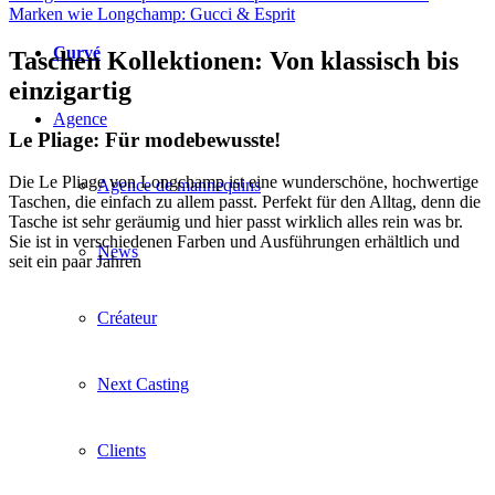
Marken wie Longchamp: Gucci & Esprit
Curvé
Taschen Kollektionen: Von klassisch bis
einzigartig
Agence
Le Pliage: Für modebewusste!
Die Le Pliage von Longchamp ist eine wunderschöne, hochwertige
Agence de mannequins
Taschen, die einfach zu allem passt. Perfekt für den Alltag, denn die
Tasche ist sehr geräumig und hier passt wirklich alles rein was br.
Sie ist in verschiedenen Farben und Ausführungen erhältlich und
News
seit ein paar Jahren
Créateur
Next Casting
Clients