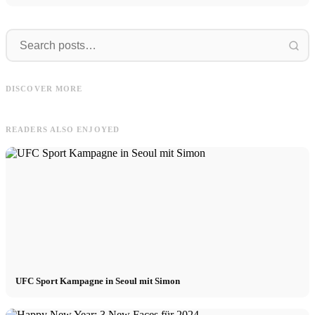
Social
Inbound
Social Media Agentur: TikTok,
Inbound Marketing Agentur: Content,
DISCOVER MORE
YouTube, Instagram & Co - Aufgaben
Marketing, Neukunden - Aufgaben
READERS ALSO ENJOYED
UFC Sport Kampagne in Seoul mit Simon