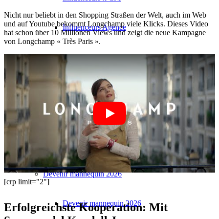
Nicht nur beliebt in den Shopping Straßen der Welt, auch im Web
und auf Youtube bekommt Longchamp viele Klicks. Dieses Video
Influenceurs Agence
hat schon über 10 Millionen Views und zeigt die neue Kampagne
von Longchamp « Très Paris ».
Marketing de performance
Marketing des influenceurs
Gestion des influenceurs
Candidater
Devenir mannequin 2026
[crp limit="2"]
Devenir mannequin 2026
Erfolgreichste Kooperation: Mit