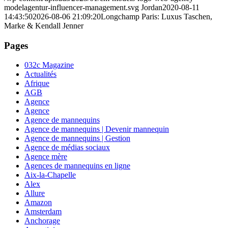
modelagentur-influencer-management.svg
Jordan
2020-08-11
14:43:50
2026-08-06 21:09:20
Longchamp Paris: Luxus Taschen,
Marke & Kendall Jenner
Pages
032c Magazine
Actualités
Afrique
AGB
Agence
Agence
Agence de mannequins
Agence de mannequins | Devenir mannequin
Agence de mannequins | Gestion
Agence de médias sociaux
Agence mère
Agences de mannequins en ligne
Aix-la-Chapelle
Alex
Allure
Amazon
Amsterdam
Anchorage