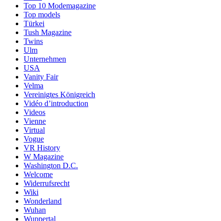
Top 10 Modemagazine
Top models
Türkei
Tush Magazine
Twins
Ulm
Unternehmen
USA
Vanity Fair
Velma
Vereinigtes Königreich
Vidéo d’introduction
Videos
Vienne
Virtual
Vogue
VR History
W Magazine
Washington D.C.
Welcome
Widerrufsrecht
Wiki
Wonderland
Wuhan
Wuppertal