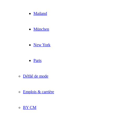
Mailand
München
New York
Paris
Défilé de mode
Emplois & carrière
BY CM