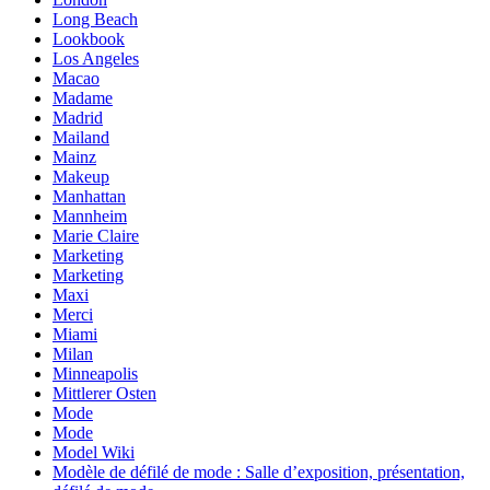
Long Beach
Lookbook
Los Angeles
Macao
Madame
Madrid
Mailand
Mainz
Makeup
Manhattan
Mannheim
Marie Claire
Marketing
Marketing
Maxi
Merci
Miami
Milan
Minneapolis
Mittlerer Osten
Mode
Mode
Model Wiki
Modèle de défilé de mode : Salle d’exposition, présentation,