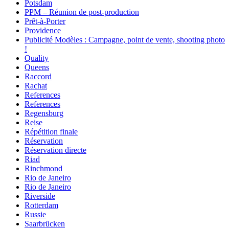
Potsdam
PPM – Réunion de post-production
Prêt-à-Porter
Providence
Publicité Modèles : Campagne, point de vente, shooting photo
!
Quality
Queens
Raccord
Rachat
References
References
Regensburg
Reise
Répétition finale
Réservation
Réservation directe
Riad
Rinchmond
Rio de Janeiro
Rio de Janeiro
Riverside
Rotterdam
Russie
Saarbrücken