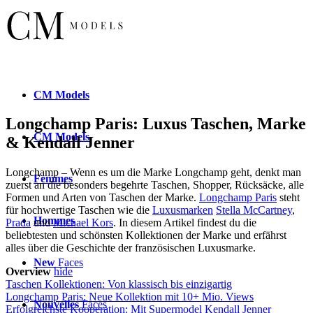
CM
Models
Longchamp Paris: Luxus Taschen, Marke
CM
Models
& Kendall Jenner
Longchamp – Wenn es um die Marke Longchamp geht, denkt man
Femmes
zuerst an die besonders begehrte Taschen, Shopper, Rücksäcke, alle
Formen und Arten von Taschen der Marke.
Longchamp Paris
steht
für hochwertige Taschen wie die
Luxusmarken
Stella McCartney
,
Hommes
Prada
und
Michael Kors
. In diesem Artikel findest du die
beliebtesten und schönsten Kollektionen der Marke und erfährst
alles über die Geschichte der französischen Luxusmarke.
New
Faces
Overview
hide
Taschen Kollektionen: Von klassisch bis einzigartig
Longchamp Paris: Neue Kollektion mit 10+ Mio. Views
Nouvelles
Faces
Erfolgreichste Kooperation: Mit Supermodel Kendall Jenner