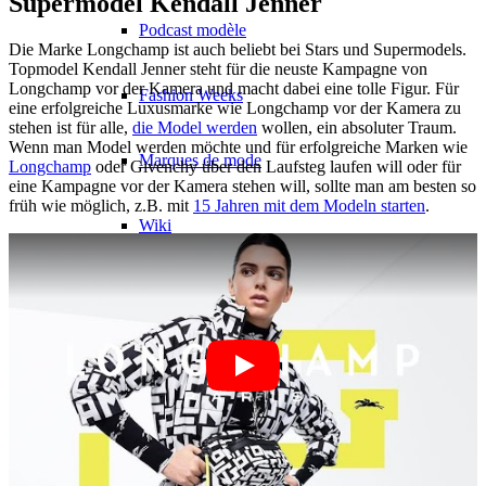
Supermodel Kendall Jenner
Podcast modèle
Die Marke Longchamp ist auch beliebt bei Stars und Supermodels.
Topmodel Kendall Jenner steht für die neuste Kampagne von
Longchamp vor der Kamera und macht dabei eine tolle Figur. Für
Fashion Weeks
eine erfolgreiche Luxusmarke wie Longchamp vor der Kamera zu
stehen ist für alle,
die Model werden
wollen, ein absoluter Traum.
Wenn man Model werden möchte und für erfolgreiche Marken wie
Marques de mode
Longchamp
oder Givenchy über den Laufsteg laufen will oder für
eine Kampagne vor der Kamera stehen will, sollte man am besten so
früh wie möglich, z.B. mit
15 Jahren mit dem Modeln starten
.
Wiki
Réserver
Peppa Of The Day
Contact
x Instagram