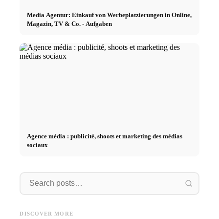
Media Agentur: Einkauf von Werbeplatzierungen in Online,
Magazin, TV & Co. - Aufgaben
Agence média : publicité, shoots et marketing des médias
sociaux
Kommunikationsagentur
Unternehmensberatung
Socia
Kommunikationsagentur:
Unternehmensberatung:
Social 
Strategie, Marketing und
Marken, Entwicklung, Effizienz
YouTube
DISCOVER MORE
Medien - Aufgaben
- Aufgaben
Aufgab