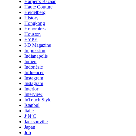
Harper’s Bazaar
Haute Couture
Heidelberg
History
Hongkong
Honoraires
Houston
HYPE
I-D Magazine
Impression
Indianapolis
Indien
Indonésie
Influencer
Instagram
Instagram
Interior
Interview
InTouch Style
Istanbul
Italie
J’N’C
Jacksonville
Japan
Job