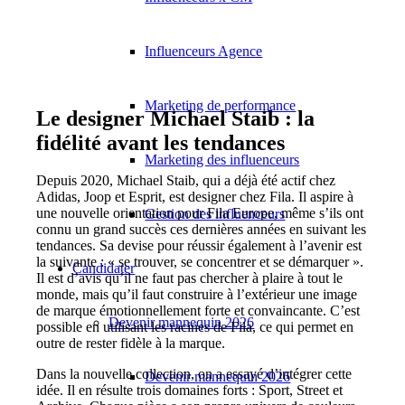
Influenceurs Agence
Marketing de performance
Le designer Michael Staib : la
fidélité avant les tendances
Marketing des influenceurs
Depuis 2020, Michael Staib, qui a déjà été actif chez
Adidas, Joop et Esprit, est designer chez Fila. Il aspire à
une nouvelle orientation pour Fila Europe, même s’ils ont
Gestion des influenceurs
connu un grand succès ces dernières années en suivant les
tendances. Sa devise pour réussir également à l’avenir est
la suivante : « se trouver, se concentrer et se démarquer ».
Candidater
Il est d’avis qu’il ne faut pas chercher à plaire à tout le
monde, mais qu’il faut construire à l’extérieur une image
de marque émotionnellement forte et convaincante. C’est
Devenir mannequin 2026
possible en utilisant les racines de Fila, ce qui permet en
outre de rester fidèle à la marque.
Dans la nouvelle collection, on a essayé d’intégrer cette
Devenir mannequin 2026
idée. Il en résulte trois domaines forts : Sport, Street et