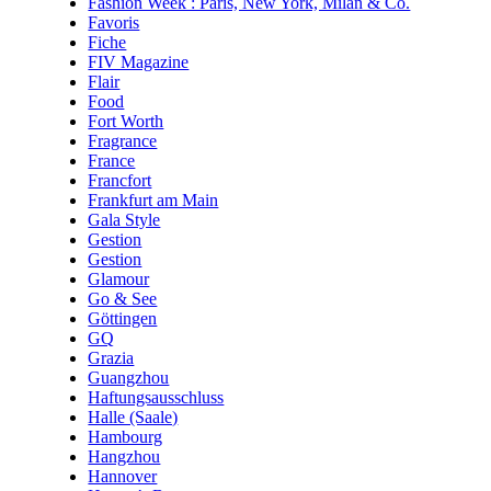
Fashion Week : Paris, New York, Milan & Co.
Favoris
Fiche
FIV Magazine
Flair
Food
Fort Worth
Fragrance
France
Francfort
Frankfurt am Main
Gala Style
Gestion
Gestion
Glamour
Go & See
Göttingen
GQ
Grazia
Guangzhou
Haftungsausschluss
Halle (Saale)
Hambourg
Hangzhou
Hannover