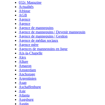
032c Magazine
Actualités
Afrique
AGB
Agence
Agence
Agence de mannequins
Agence de mannequins | Devenir mannequin
Agence de mannequins | Gestion
Agence de médias sociaux
Agence mère
Agences de mannequins en ligne
Aix-la-Chapelle
Alex
Allure
Amazon
Amsterdam
Anchorage
Argentinien
Asap
Aschaffenburg
Asie
Atlanta
Augsburg
Austin