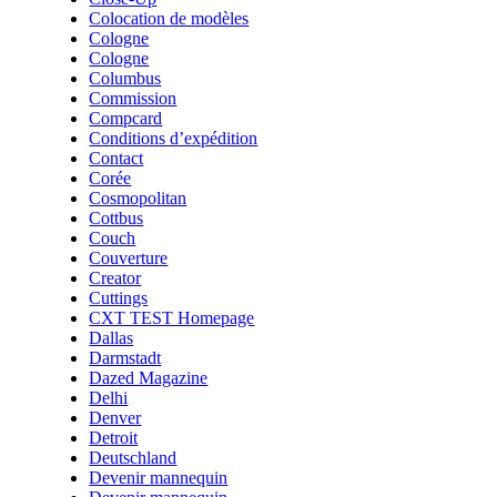
Colocation de modèles
Cologne
Cologne
Columbus
Commission
Compcard
Conditions d’expédition
Contact
Corée
Cosmopolitan
Cottbus
Couch
Couverture
Creator
Cuttings
CXT TEST Homepage
Dallas
Darmstadt
Dazed Magazine
Delhi
Denver
Detroit
Deutschland
Devenir mannequin