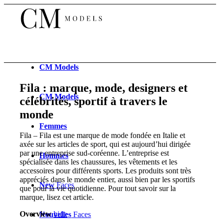
CM
Models
Fila : marque, mode, designers et
CM
Models
célébrités, sportif à travers le
monde
Femmes
Fila – Fila est une marque de mode fondée en Italie et
axée sur les articles de sport, qui est aujourd’hui dirigée
par une entreprise sud-coréenne. L’entreprise est
Hommes
spécialisée dans les chaussures, les vêtements et les
accessoires pour différents sports. Les produits sont très
appréciés dans le monde entier, aussi bien par les sportifs
New
Faces
que pour la vie quotidienne. Pour tout savoir sur la
marque, lisez cet article.
Overview
hide
Nouvelles
Faces