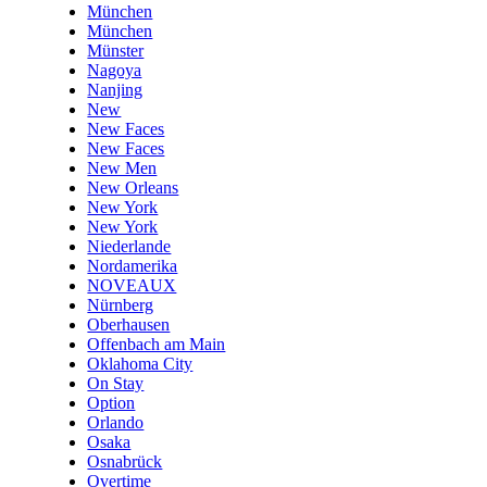
München
München
Münster
Nagoya
Nanjing
New
New Faces
New Faces
New Men
New Orleans
New York
New York
Niederlande
Nordamerika
NOVEAUX
Nürnberg
Oberhausen
Offenbach am Main
Oklahoma City
On Stay
Option
Orlando
Osaka
Osnabrück
Overtime