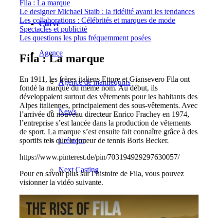
Fila : La marque
Le designer Michael Staib : la fidélité avant les tendances
Les collaborations : Célébrités et marques de mode
Curvé
Spectacles et publicité
Les questions les plus fréquemment posées
Agence
Fila : La marque
En 1911, les frères italiens Ettore et Giansevero Fila ont
Agence de mannequins
fondé la marque du même nom. Au début, ils
développaient surtout des vêtements pour les habitants des
Alpes italiennes, principalement des sous-vêtements. Avec
News
l’arrivée du nouveau directeur Enrico Frachey en 1974,
l’entreprise s’est lancée dans la production de vêtements
de sport. La marque s’est ensuite fait connaître grâce à des
sportifs tels que le joueur de tennis Boris Becker.
Créateur
https://www.pinterest.de/pin/703194929297630057/
Next Casting
Pour en savoir plus sur l’histoire de Fila, vous pouvez
visionner la vidéo suivante.
Clients