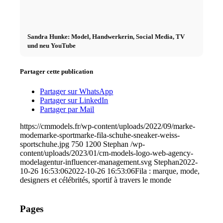
Sandra Hunke: Model, Handwerkerin, Social Media, TV
und neu YouTube
Partager cette publication
Partager sur WhatsApp
Partager sur LinkedIn
Partager par Mail
https://cmmodels.fr/wp-content/uploads/2022/09/marke-
modemarke-sportmarke-fila-schuhe-sneaker-weiss-
sportschuhe.jpg
750
1200
Stephan
/wp-
content/uploads/2023/01/cm-models-logo-web-agency-
modelagentur-influencer-management.svg
Stephan
2022-
10-26 16:53:06
2022-10-26 16:53:06
Fila : marque, mode,
designers et célébrités, sportif à travers le monde
Pages