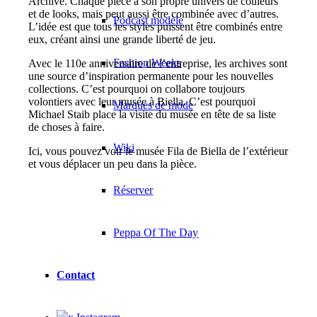
Archive. Chaque pièce a son propre univers de couleurs
et de looks, mais peut aussi être combinée avec d’autres.
Podcast modèle
L’idée est que tous les styles puissent être combinés entre
eux, créant ainsi une grande liberté de jeu.
Fashion Weeks
Avec le 110e anniversaire de l’entreprise, les archives sont
une source d’inspiration permanente pour les nouvelles
collections. C’est pourquoi on collabore toujours
volontiers avec leur musée à Biella. C’est pourquoi
Marques de mode
Michael Staib place la visite du musée en tête de sa liste
de choses à faire.
Wiki
Ici, vous pouvez voir le musée Fila de Biella de l’extérieur
et vous déplacer un peu dans la pièce.
Réserver
Peppa Of The Day
Contact