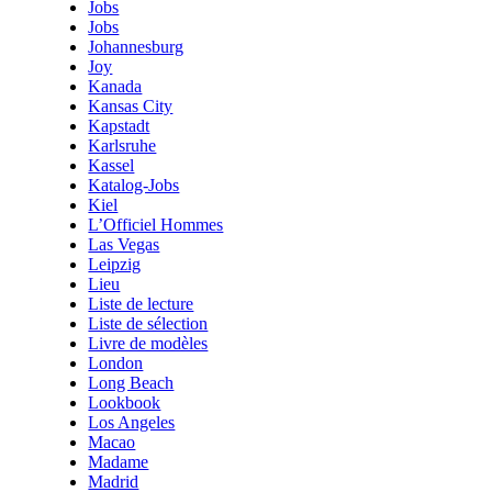
Jobs
Jobs
Johannesburg
Joy
Kanada
Kansas City
Kapstadt
Karlsruhe
Kassel
Katalog-Jobs
Kiel
L’Officiel Hommes
Las Vegas
Leipzig
Lieu
Liste de lecture
Liste de sélection
Livre de modèles
London
Long Beach
Lookbook
Los Angeles
Macao
Madame
Madrid