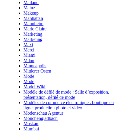
Mailand
Mainz
Makeup
Manhattan
Mannheim
Marie Claire
Marketing
Marketing
Maxi
Merci
Miami
Milan
Minneapolis
Mittlerer Osten
Mode
Mode
Model Wiki
Modèle de défilé de mode : Salle d’exposition,
présentation, défilé de mode
Modèles de commerce électronique : boutique en
ligne, production photo et vidéo
Modenschau Agentur
Mönchengladbach
Moskau
Mumbai