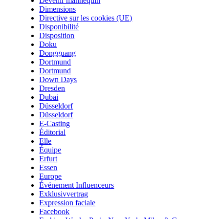
Devenir mannequin
Dimensions
Directive sur les cookies (UE)
Disponibilité
Disposition
Doku
Dongguang
Dortmund
Dortmund
Down Days
Dresden
Dubai
Düsseldorf
Düsseldorf
E-Casting
Éditorial
Elle
Équipe
Erfurt
Essen
Europe
Événement Influenceurs
Exklusivvertrag
Expression faciale
Facebook