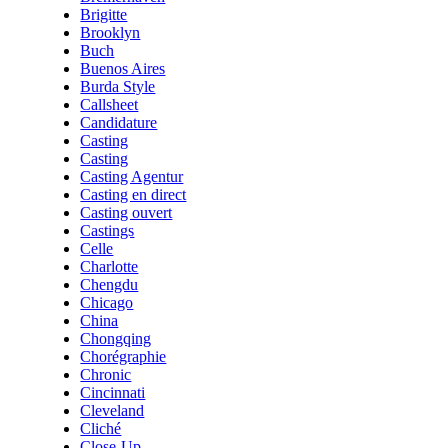
Brigitte
Brooklyn
Buch
Buenos Aires
Burda Style
Callsheet
Candidature
Casting
Casting
Casting Agentur
Casting en direct
Casting ouvert
Castings
Celle
Charlotte
Chengdu
Chicago
China
Chongqing
Chorégraphie
Chronic
Cincinnati
Cleveland
Cliché
Close-Up