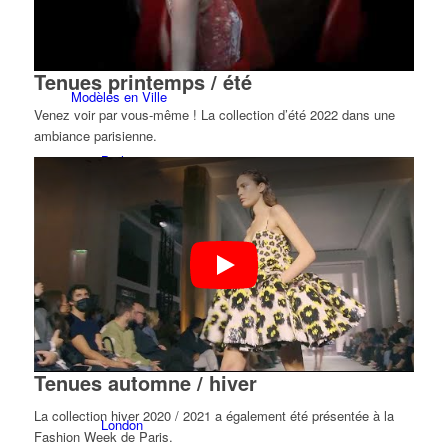
Équipe CM
Tenues printemps / été
Modèles en Ville
Venez voir par vous-même ! La collection d’été 2022 dans une
ambiance parisienne.
Berlin
Düsseldorf
Hambourg
Cologne
Tenues automne / hiver
La collection hiver 2020 / 2021 a également été présentée à la
London
Fashion Week de Paris.