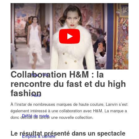
Los Angeles
Mailand
München
Collaboration H&M : la
New York
rencontre du fast et du high
fashion
Paris
À l’instar de nombreuses marques de haute couture, Lanvin s’est
également intéressé à une collaboration avec H&M. La marque a
Défilé de mode
donc décidé de lancer une nouvelle collection.
Le résultat présenté dans un spectacle
Emplois & carrière