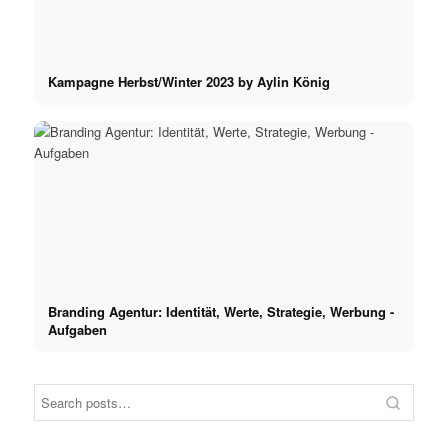
Kampagne Herbst/Winter 2023 by Aylin König
Branding Agentur: Identität, Werte, Strategie, Werbung -
Aufgaben
Supermodel
Noah
CM
Supermodel Streetwear: Wie
Noah in der neuen
Naomi Campbell die
CM Cr