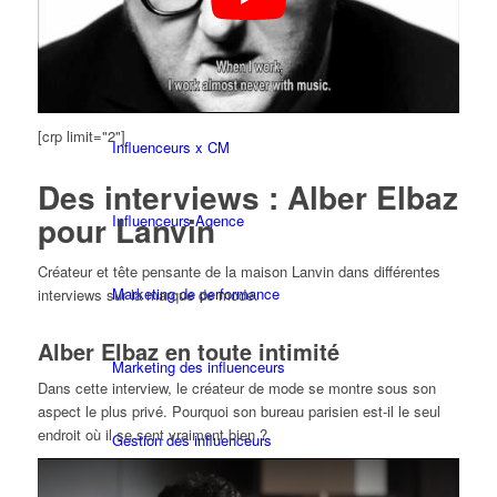
Couture x CM
Influenceurs
[crp limit="2"]
Influenceurs x CM
Des interviews : Alber Elbaz
pour Lanvin
Influenceurs Agence
Créateur et tête pensante de la maison Lanvin dans différentes
Marketing de performance
interviews sur la marque de mode.
Alber Elbaz en toute intimité
Marketing des influenceurs
Dans cette interview, le créateur de mode se montre sous son
aspect le plus privé. Pourquoi son bureau parisien est-il le seul
endroit où il se sent vraiment bien ?
Gestion des influenceurs