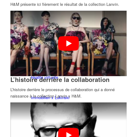
H&M présente ici fièrement le résultat de la collection Lanvin.
BY CM
Influenceurs x CM
Marketing x One
Réalité virtuelle
L’histoire derrière la collaboration
L’histoire derrière le processus de collaboration qui a donné
naissance à la collection Lanvin x H&M.
Immobilien x Lukinski
Magazine x FIV