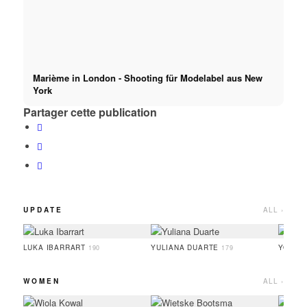
Marième in London - Shooting für Modelabel aus New
York
Partager cette publication
UPDATE
ALL ›
LUKA IBARRART
YULIANA DUARTE
YOO H
190
179
WOMEN
ALL ›