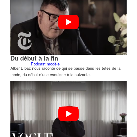
Candidater
Devenir mannequin 2026
Devenir mannequin 2026
Du début à la fin
Podcast modèle
Alber Elbaz nous raconte ce qui se passe dans les têtes de la
mode, du début d’une esquisse à la suivante.
Fashion Weeks
Marques de mode
Wiki