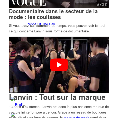
Réserver
Documentaire dans le secteur de la
mode : les coulisses
Peppa Of The Day
Si vous avez suffisamment de temps, vous pouvez voir ici tout
ce qui concerne Lanvin sous forme de documentaire.
Contact
x Instagram
x TikTok
x YouTube
Lanvin : Tout sur la marque
130 ans d’existence. Lanvin est donc la plus ancienne marque de
couture ininterrompue à ce jour. Grâce à un réseau de boutiques
et de détaillants haut de gamme, la
marque de mode
vend dans