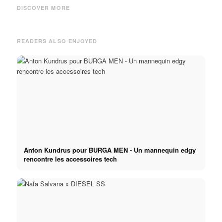
Kampagne: Brooks Brothers
Modewelt erneut begeistert -
d'inf
DISCOVER MORE
FW23
PrettyLittleThing
et ca
READERS ALSO ENJOYED
Anton Kundrus pour BURGA MEN - Un mannequin edgy
rencontre les accessoires tech