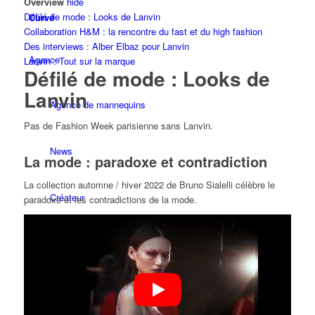
Overview
hide
Défilé de mode : Looks de Lanvin
Curvé
Collaboration H&M : la rencontre du fast et du high fashion
Des interviews : Alber Elbaz pour Lanvin
Agence
Lanvin : Tout sur la marque
Défilé de mode : Looks de
Lanvin
Agence de mannequins
Pas de Fashion Week parisienne sans Lanvin.
News
La mode : paradoxe et contradiction
La collection automne / hiver 2022 de Bruno Sialelli célèbre le
Créateur
paradoxe et les contradictions de la mode.
Next Casting
Clients