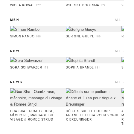
WIOLA KOWAL
WIETSKE BOOTSMA
VALER
177
177
MEN
ALL ›
SIMON RAMBO
SERIGNE GUEYE
RUFUS
188
186
NEW
ALL ›
SORA SCHWARZER
SOPHIA BRANDL
SERIG
178
181
NEWS
ALL ›
GUA SHA : QUARTZ ROSE,
DÉBUTS SUR LE PODIUM :
ANTON
MÂCHOIRE, MASSAGE DU
ARIANE ET LUISA POUR VOGUE
MEN - 
VISAGE & ROMEE STRIJD
X BREUNINGER
RENCO
TECH