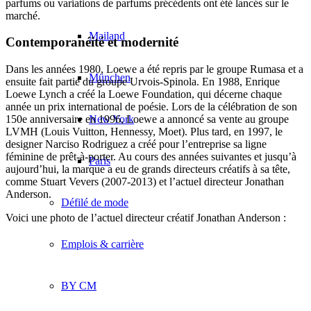
parfums ou variations de parfums précédents ont été lancés sur le
marché.
Mailand
Contemporanéité et modernité
Dans les années 1980, Loewe a été repris par le groupe Rumasa et a
München
ensuite fait partie du groupe Urvois-Spinola. En 1988, Enrique
Loewe Lynch a créé la Loewe Foundation, qui décerne chaque
année un prix international de poésie. Lors de la célébration de son
New York
150e anniversaire en 1996, Loewe a annoncé sa vente au groupe
LVMH (Louis Vuitton, Hennessy, Moet). Plus tard, en 1997, le
designer Narciso Rodriguez a créé pour l’entreprise sa ligne
féminine de prêt-à-porter. Au cours des années suivantes et jusqu’à
Paris
aujourd’hui, la marque a eu de grands directeurs créatifs à sa tête,
comme Stuart Vevers (2007-2013) et l’actuel directeur Jonathan
Anderson.
Défilé de mode
Voici une photo de l’actuel directeur créatif Jonathan Anderson :
Emplois & carrière
BY CM