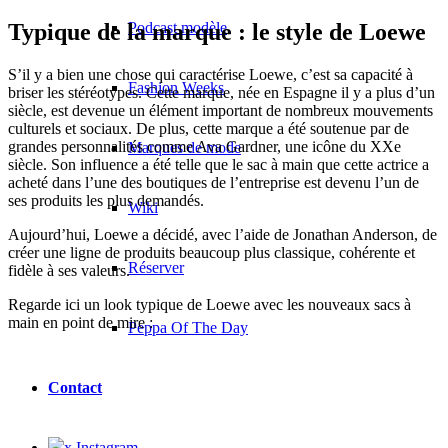
Podcast modèle
Typique de la marque : le style de Loewe
S’il y a bien une chose qui caractérise Loewe, c’est sa capacité à
Fashion Weeks
briser les stéréotypes. Cette marque, née en Espagne il y a plus d’un
siècle, est devenue un élément important de nombreux mouvements
culturels et sociaux. De plus, cette marque a été soutenue par de
grandes personnalités comme Ava Gardner, une icône du XXe
Marques de mode
siècle. Son influence a été telle que le sac à main que cette actrice a
acheté dans l’une des boutiques de l’entreprise est devenu l’un de
ses produits les plus demandés.
Wiki
Aujourd’hui, Loewe a décidé, avec l’aide de Jonathan Anderson, de
créer une ligne de produits beaucoup plus classique, cohérente et
Réserver
fidèle à ses valeurs.
Regarde ici un look typique de Loewe avec les nouveaux sacs à
main en point de mire :
Peppa Of The Day
Contact
x Instagram