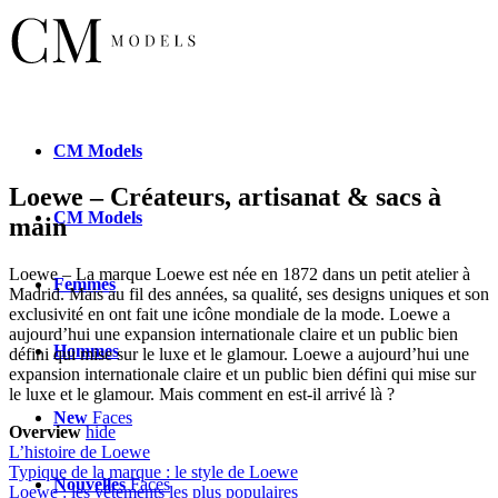
CM
Models
Loewe – Créateurs, artisanat & sacs à
CM
Models
main
Loewe – La marque Loewe est née en 1872 dans un petit atelier à
Femmes
Madrid. Mais au fil des années, sa qualité, ses designs uniques et son
exclusivité en ont fait une icône mondiale de la mode. Loewe a
aujourd’hui une expansion internationale claire et un public bien
Hommes
défini qui mise sur le luxe et le glamour. Loewe a aujourd’hui une
expansion internationale claire et un public bien défini qui mise sur
le luxe et le glamour. Mais comment en est-il arrivé là ?
New
Faces
Overview
hide
L’histoire de Loewe
Typique de la marque : le style de Loewe
Nouvelles
Faces
Loewe : les vêtements les plus populaires