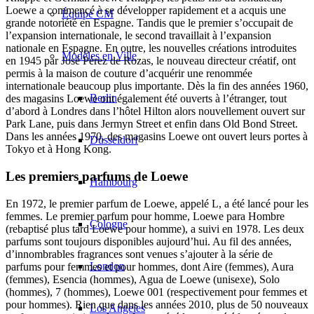
Loewe a commencé à se développer rapidement et a acquis une
Équipe CM
grande notoriété en Espagne. Tandis que le premier s’occupait de
l’expansion internationale, le second travaillait à l’expansion
nationale en Espagne. En outre, les nouvelles créations introduites
Modèles en Ville
en 1945 par José Pérez de Rozas, le nouveau directeur créatif, ont
permis à la maison de couture d’acquérir une renommée
internationale beaucoup plus importante. Dès la fin des années 1960,
Berlin
des magasins Loewe ont également été ouverts à l’étranger, tout
d’abord à Londres dans l’hôtel Hilton alors nouvellement ouvert sur
Park Lane, puis dans Jermyn Street et enfin dans Old Bond Street.
Dans les années 1970, des magasins Loewe ont ouvert leurs portes à
Düsseldorf
Tokyo et à Hong Kong.
Les premiers parfums de Loewe
Hambourg
En 1972, le premier parfum de Loewe, appelé L, a été lancé pour les
femmes. Le premier parfum pour homme, Loewe para Hombre
Cologne
(rebaptisé plus tard Loewe pour homme), a suivi en 1978. Les deux
parfums sont toujours disponibles aujourd’hui. Au fil des années,
d’innombrables fragrances sont venues s’ajouter à la série de
London
parfums pour femmes et pour hommes, dont Aire (femmes), Aura
(femmes), Esencia (hommes), Agua de Loewe (unisexe), Solo
(hommes), 7 (hommes), Loewe 001 (respectivement pour femmes et
pour hommes). Rien que dans les années 2010, plus de 50 nouveaux
Los Angeles