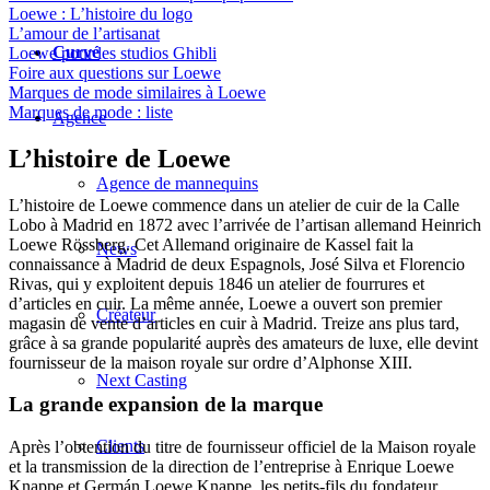
Loewe : L’histoire du logo
L’amour de l’artisanat
Curvé
Loewe pour les studios Ghibli
Foire aux questions sur Loewe
Marques de mode similaires à Loewe
Marques de mode : liste
Agence
L’histoire de Loewe
Agence de mannequins
L’histoire de Loewe commence dans un atelier de cuir de la Calle
Lobo à Madrid en 1872 avec l’arrivée de l’artisan allemand Heinrich
Loewe Rössberg. Cet Allemand originaire de Kassel fait la
News
connaissance à Madrid de deux Espagnols, José Silva et Florencio
Rivas, qui y exploitent depuis 1846 un atelier de fourrures et
d’articles en cuir. La même année, Loewe a ouvert son premier
Créateur
magasin de vente d’articles en cuir à Madrid. Treize ans plus tard,
grâce à sa grande popularité auprès des amateurs de luxe, elle devint
fournisseur de la maison royale sur ordre d’Alphonse XIII.
Next Casting
La grande expansion de la marque
Clients
Après l’obtention du titre de fournisseur officiel de la Maison royale
et la transmission de la direction de l’entreprise à Enrique Loewe
Knappe et Germán Loewe Knappe, les petits-fils du fondateur,