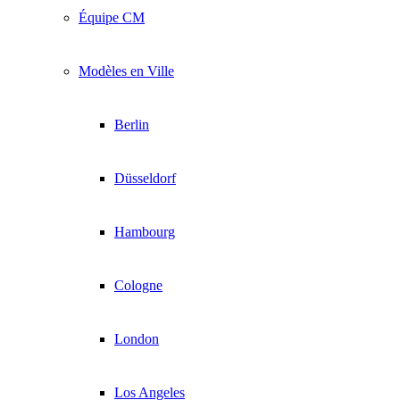
Équipe CM
Modèles en Ville
Berlin
Düsseldorf
Hambourg
Cologne
London
Los Angeles