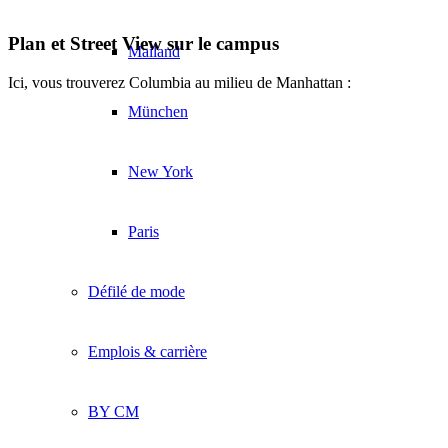
Plan et Street View sur le campus
Mailand
Ici, vous trouverez Columbia au milieu de Manhattan :
München
New York
Paris
Défilé de mode
Emplois & carrière
BY CM