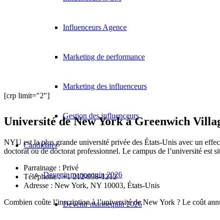
Influenceurs Agence
Marketing de performance
Marketing des influenceurs
[crp limit="2"]
Gestion des influenceurs
Université de New York à Greenwich Villa
NYU est la plus grande université privée des États-Unis avec un effec
Candidater
doctorat ou de doctorat professionnel. Le campus de l’université est
Parrainage : Privé
Devenir mannequin 2026
Téléphone :
+1 212-998-1212
Adresse : New York, NY 10003, États-Unis
Combien coûte l’inscription à l’université de New York ? Le coût annu
Devenir mannequin 2026