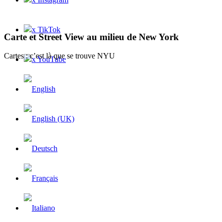
x TikTok
Carte et Street View au milieu de New York
Cartes : c’est là que se trouve NYU
x YouTube