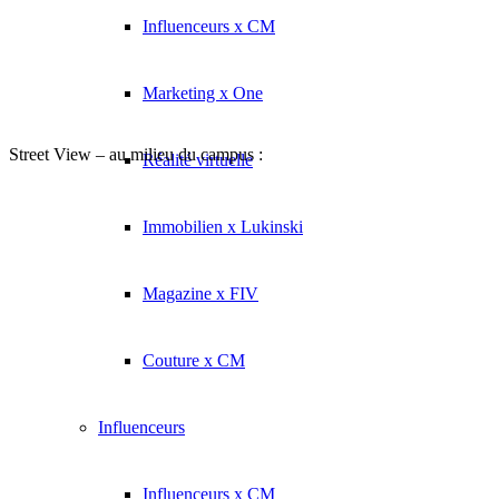
Influenceurs x CM
Marketing x One
Street View – au milieu du campus :
Réalité virtuelle
Immobilien x Lukinski
Magazine x FIV
Couture x CM
Influenceurs
Influenceurs x CM