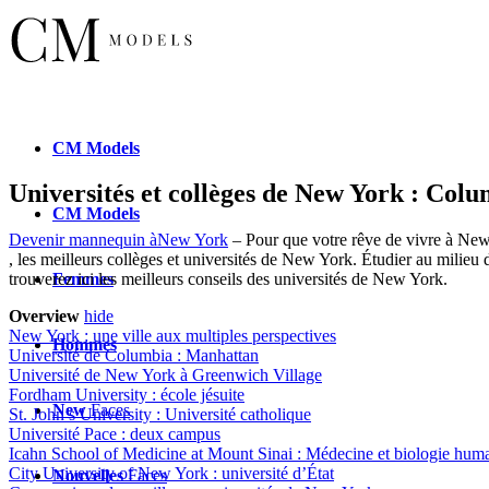
CM
Models
Universités et collèges de New York : Col
CM
Models
Devenir mannequin àNew York
– Pour que votre rêve de vivre à New 
, les meilleurs collèges et universités de New York. Étudier au milie
Femmes
trouverez ici les meilleurs conseils des universités de New York.
Overview
hide
New York : une ville aux multiples perspectives
Hommes
Université de Columbia : Manhattan
Université de New York à Greenwich Village
Fordham University : école jésuite
New
Faces
St. John’s University : Université catholique
Université Pace : deux campus
Icahn School of Medicine at Mount Sinai : Médecine et biologie hum
City University of New York : université d’État
Nouvelles
Faces