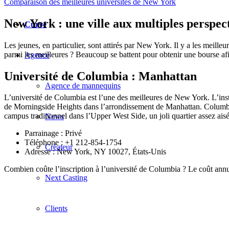
Comparaison des meilleures universités de New York
New York : une ville aux multiples perspec
Curvé
Les jeunes, en particulier, sont attirés par New York. Il y a les meille
parmi les meilleures ? Beaucoup se battent pour obtenir une bourse afin
Agence
Université de Columbia : Manhattan
Agence de mannequins
L’université de Columbia est l’une des meilleures de New York. L’institu
de Morningside Heights dans l’arrondissement de Manhattan. Columbia 
campus traditionnel dans l’Upper West Side, un joli quartier assez aisé
News
Parrainage : Privé
Téléphone :
+1 212-854-1754
Créateur
Adresse : New York, NY 10027, États-Unis
Combien coûte l’inscription à l’université de Columbia ? Le coût annu
Next Casting
Clients