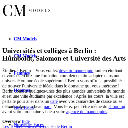
CM
Models
Universités et collèges à Berlin :
CM
Models
Humboldt, Salomon et Université des Arts
Étudier à Berlin – Vous voulez
devenir mannequin
tout en étudiant
Femmes
et vous cherchez une formation complémentaire adaptée dans une
université ou une école supérieure ?
Berlin
vous offre la possibilité
de trouver l’université idéale dans le domaine qui vous intéresse !
Hommes
Berlin compte quelques-unes des plus grandes universités du monde
et est une ville étudiante par excellence ! Après les cours, la ville est
parfaite pour aller dans un
café
avec vos camarades de classe ou se
détendre dans un beau
parc
. Vous ferez peut-être même du
shopping
New
Faces
avant votre prochaine visite à votre
agence de mannequins
.
Overview
hide
Nouvelles
Faces
Les 10 meilleures universités de Berlin