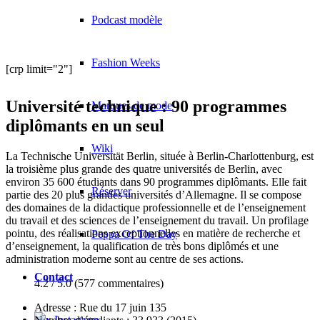
Podcast modèle
Fashion Weeks
[crp limit="2"]
Université technique : 90 programmes
Marques de mode
diplômants en un seul
Wiki
La Technische Universität Berlin, située à Berlin-Charlottenburg, est
la troisième plus grande des quatre universités de Berlin, avec
environ 35 600 étudiants dans 90 programmes diplômants. Elle fait
Réserver
partie des 20 plus grandes universités d’Allemagne. Il se compose
des domaines de la didactique professionnelle et de l’enseignement
du travail et des sciences de l’enseignement du travail. Un profilage
pointu, des réalisations exceptionnelles en matière de recherche et
Peppa Of The Day
d’enseignement, la qualification de très bons diplômés et une
administration moderne sont au centre de ses actions.
Contact
4.2 / 5.0 (577 commentaires)
Adresse :
Rue du 17 juin 135
x Instagram