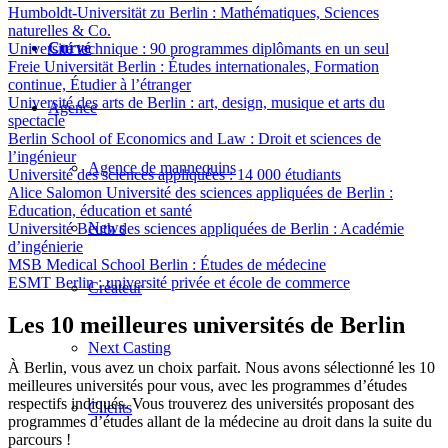
Humboldt-Universität zu Berlin : Mathématiques, Sciences
naturelles & Co.
Curvé
Université technique : 90 programmes diplômants en un seul
Freie Universität Berlin : Études internationales, Formation
continue, Étudier à l’étranger
Université des arts de Berlin : art, design, musique et arts du
Agence
spectacle
Berlin School of Economics and Law : Droit et sciences de
l’ingénieur
Agence de mannequins
Université des sciences appliquées : 14 000 étudiants
Alice Salomon Université des sciences appliquées de Berlin :
Education, éducation et santé
News
Université Beuth des sciences appliquées de Berlin : Académie
d’ingénierie
MSB Medical School Berlin : Études de médecine
ESMT Berlin : université privée et école de commerce
Créateur
Les 10 meilleures universités de Berlin
Next Casting
À Berlin, vous avez un choix parfait. Nous avons sélectionné les 10
meilleures universités pour vous, avec les programmes d’études
respectifs indiqués. Vous trouverez des universités proposant des
Clients
programmes d’études allant de la médecine au droit dans la suite du
parcours !