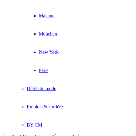
Mailand
München
New York
Paris
Défilé de mode
Emplois & carrière
BY CM