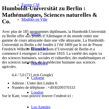
Équipe CM
Humboldt-Universität zu Berlin :
Mathématiques, Sciences naturelles &
Modèles en Ville
Co.
Avec plus de 185 programmes diplômants, la Humboldt-Universität
Berlin
zu Berlin offre aux jeunes d’Allemagne et du monde entier une
gamme de cours attrayante dans une ville attrayante. La Humboldt-
Universität zu Berlin a été fondée à l’été 1809 par le roi de Prusse
Düsseldorf
Friedrich Wilhelm III sous le nom d’Université de Berlin et a
commencé à enseigner à l’automne 1810. La variété des sujets va
des sciences humaines, sociales et culturelles, des mathématiques et
des sciences naturelles, de la médecine humaine aux sciences
Hambourg
agricoles.
4,4 / 5,0 (711 avis Google)
Cologne
Adresse : Unter den Linden 6
Numéro de téléphone : +4930209370333
London
Sur le Kate, vous pouvez trouver l’endroit ici :
Los Angeles