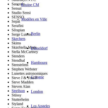
Saucony
Équipe CM
Sensai
Studio Sensi
SENSO
Modèles en Ville
Sepai
Serafini
Sérapian
Berlin
Serge Lutens
Skechers
Skims
SkinStella Maris
Düsseldorf
Stella McCartney
Stenders
Stendhal
Hambourg
Stenströms
Stephen Webster
Lunettes astronomiques
Cologne
Steve J & Yoni P
Steve Madden
Steven Alan
Strellson
London
Stüssy
Stutterheim
Styland
Los Angeles