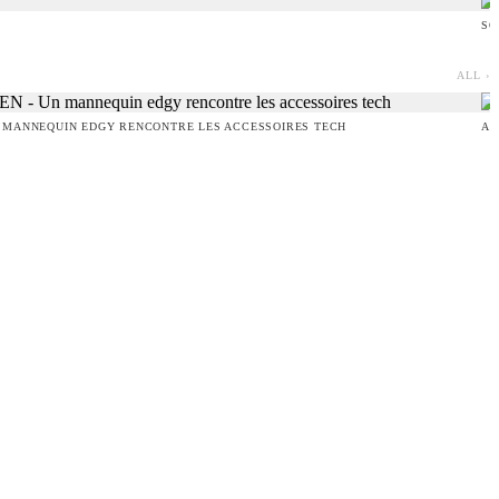
SO
ALL ›
 MANNEQUIN EDGY RENCONTRE LES ACCESSOIRES TECH
AM