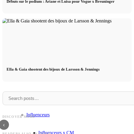
Débuts sur le podium : Ariane et Luisa pour Vogue x Breuninger
Influenceurs x CM
Marketing x One
Réalité virtuelle
Immobilien x Lukinski
Ella & Gaia shootent des bijoux de Larsson & Jennings
Magazine x FIV
Couture x CM
Nouvelle
Philipp
Nouvelle venue Marla : polyvalente devant la
Philipp Plein: Luxusmarke, Desi
Influenceurs
DISCOVER MORE
caméra !
Geschichte
‹
Influenceurs x CM
READERS ALSO ENJOYED