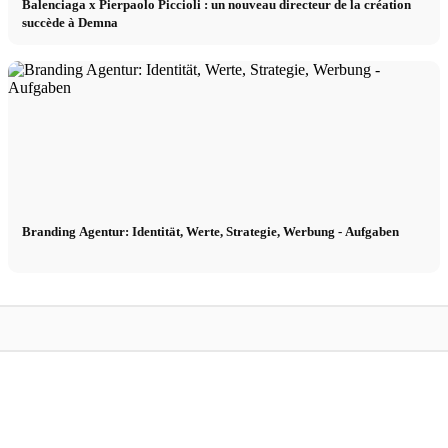
Balenciaga x Pierpaolo Piccioli : un nouveau directeur de la création
succède à Demna
Branding Agentur: Identität, Werte, Strategie, Werbung - Aufgaben
Coopération
Simon
Coopération entre créateurs et influenceurs :
gner &
22 conseils pour les entreprises de mode -
Simon et Amie dans l
TikTok, Insta, YouTube & Co.
Bruno Banani !