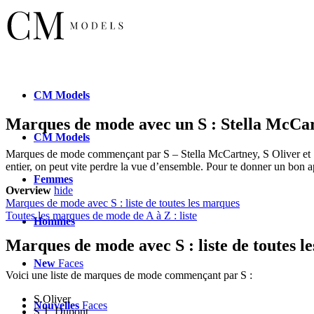
CM
Models
Marques de mode avec un S : Stella McCar
CM
Models
Marques de mode commençant par S – Stella McCartney, S Oliver et 
entier, on peut vite perdre la vue d’ensemble. Pour te donner un bon a
Femmes
Overview
hide
Marques de mode avec S : liste de toutes les marques
Toutes les marques de mode de A à Z : liste
Hommes
Marques de mode avec S : liste de toutes l
New
Faces
Voici une liste de marques de mode commençant par S :
S.Oliver
Nouvelles
Faces
S.T. Dupont