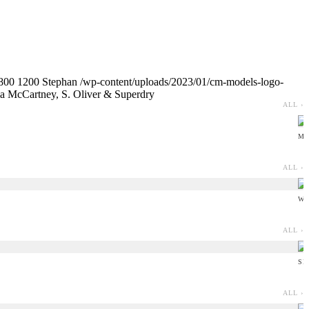
800
1200
Stephan
/wp-content/uploads/2023/01/cm-models-logo-
la McCartney, S. Oliver & Superdry
ALL ›
MI
ALL ›
WI
ALL ›
SI
ALL ›