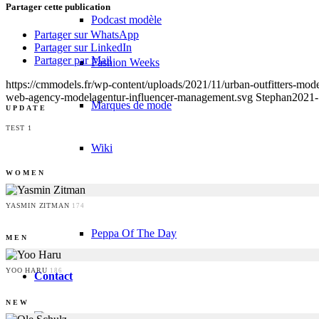
Partager cette publication
Podcast modèle
Partager sur WhatsApp
Partager sur LinkedIn
Partager par Mail
Fashion Weeks
https://cmmodels.fr/wp-content/uploads/2021/11/urban-outfitters-mod
web-agency-modelagentur-influencer-management.svg
Stephan
2021-
Marques de mode
UPDATE
TEST 1
Wiki
WOMEN
Réserver
YASMIN ZITMAN
174
Peppa Of The Day
MEN
YOO HARU
186
Contact
NEW
x Instagram