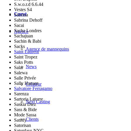
S.w.o.r.d 6.6.44
Vestes S4
Curvé
Sabrina
Sabrina Dehoff
Sacai
Sacha Londres
Agence
Sachajuan
Sachin & Babi
Sacks
Agence de mannequins
Saint Laurent
Saint Tropez
Saks Potts
News
Salar
Salewa
Salle Privée
Sally Hansen
Créateur
Salvatore Ferragamo
Sarenza
Sartoria Latorre
Next Casting
Saskia Diez
Sass & Bide
Mode Sassa
Clients
Satisfy
Satorisan
Saturdays NYC