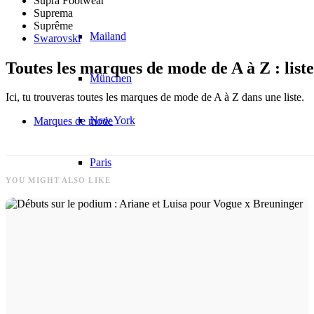
Supra Footwear
Suprema
Suprême
Mailand
Swarovski
Toutes les marques de mode de A à Z : liste
München
Ici, tu trouveras toutes les marques de mode de A à Z dans une liste.
New York
Marques de mode
Paris
YOU MIGHT ALSO LIKE
Défilé de mode
Emplois & carrière
BY CM