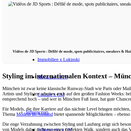
Influenceurs x CM
Marketing x One
Réalité virtuelle
Vidéos de JD Sports : Défilé de mode, spots publicitaires, sneakers & Ha
Immobilien x Lukinski
Styling im internationalen Kontext – Mün
Magazine x FIV
München ist zwar keine klassische Runway-Stadt wie Paris oder Mailan
Artists und Stylisten arbeiten auch auf den großen Fashion Weeks: be
Couture x CM
entsprechend hoch – und wer in München Fuß fasst, hat gute Chancen,
Für Models, die ihre Karriere auf das nächste Level bringen möchten, 
Influenceurs
Thema
Modeln im Ausland
bietet spannende Möglichkeiten – ebenso 
Die enge Verzahnung zwischen Styling und Laufsteg zeigt sich beson
von Models dabei nicht nur einen perfekten Walk, sondern auch das Ve
Influenceurs x CM