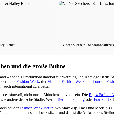
iley Bieber
Vidéos Skechers : Sandales, fourrur
chen und die große Bühne
d – aber als Produktionsstandort für Werbung und Kataloge ist die Stad
i der
Paris Fashion Week
, der
Mailand Fashion Week
, der
London Fash
 auch international zu arbeiten.
ist es sinnvoll, nicht nur in München aktiv zu sein. Die
Big 4 Fashion
wie andere deutsche Städte. Wer in
Berlin
,
Hamburg
oder
Frankfurt
arb
ders bei der
Fashion Week Berlin
, wo Make-Up, Haar und Mode als Ge
rtrauen darin, dass der Look sitzt – und das ist die Aufgabe des Styli