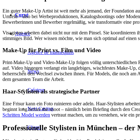
Ein guter Make-Up Artist ist weit mehr als jemand, der Foundation auf
Curvé
Umfeld – also bei Werbeproduktionen, Katalogshootings oder Modens
Bewerberinnen und Bewerber regelmäßig, wie transformativ eine prof
Visagisten arbeiten dabei nicht nur mit dem Pinsel. Sie koordinieren
Agence
stimmiges Bild. Wer wissen möchte, wie man sich optimal auf einen so
Make-Up für Print vs. Film und Video
Agence de mannequins
Print-Make-Up und Video-Make-Up folgen völlig unterschiedlichen Reg
auf. Video hingegen verlangt ein langlebiges, wischfestes Make-Up, 
News
beherrschen den Wechsel zwischen ihnen. Für Models, die noch am Anf
dem gesamten Team die Arbeit.
Créateur
Haar-Stylisten als strategische Partner
Eine Frisur kann ein Foto ruinieren oder adeln. Haar-Stylisten arb
Next Casting
beginnt long before the shoot – nämlich beim Briefing durch den Crea
Schritten Model werden
vertraut machen, um zu verstehen, wie ein pro
Professionelle Stylisten in München – der
Clients