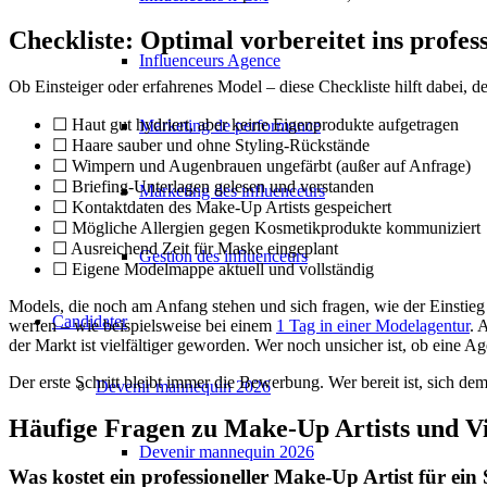
Checkliste: Optimal vorbereitet ins profes
Influenceurs Agence
Ob Einsteiger oder erfahrenes Model – diese Checkliste hilft dabei, de
☐ Haut gut hydriert, aber keine Eigenprodukte aufgetragen
Marketing de performance
☐ Haare sauber und ohne Styling-Rückstände
☐ Wimpern und Augenbrauen ungefärbt (außer auf Anfrage)
☐ Briefing-Unterlagen gelesen und verstanden
Marketing des influenceurs
☐ Kontaktdaten des Make-Up Artists gespeichert
☐ Mögliche Allergien gegen Kosmetikprodukte kommuniziert
☐ Ausreichend Zeit für Maske eingeplant
Gestion des influenceurs
☐ Eigene Modelmappe aktuell und vollständig
Models, die noch am Anfang stehen und sich fragen, wie der Einstieg g
Candidater
werfen – wie beispielsweise bei einem
1 Tag in einer Modelagentur
. 
der Markt ist vielfältiger geworden. Wer noch unsicher ist, ob eine A
Der erste Schritt bleibt immer die Bewerbung. Wer bereit ist, sich 
Devenir mannequin 2026
Häufige Fragen zu Make-Up Artists und V
Devenir mannequin 2026
Was kostet ein professioneller Make-Up Artist für ei