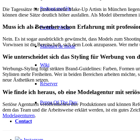
Podcast modèle
Die Tagessätze für professionelle Make-Up Artists in München liege
können diese Sätze deutlich höher ausfallen. Als Model übernehmen i
Muss ich als Bewerber schon Erfahrung mit profess
Fashion Weeks
Nein. Es ist sogar ausdrücklich gewünscht, dass Models zum Shooting
Vorwissen ist die Bereitschaft, sich dem Look anzupassen. Wer mehr ü
Marques de mode
Wie unterscheidet sich das Styling für Werbung von 
Wiki
Werbungs-Styling folgt strikten Brand-Guidelines: Farben, Formen un
Stylisten mehr Freiheiten. Wer in beiden Bereichen arbeiten möchte, so
neue Ästhetiken setzen.
Réserver
Wie finde ich heraus, ob eine Modelagentur mit seriöse
Peppa Of The Day
Seriöse Agenturen veröffentlichen ihre Produktionen und können Ref
dem das Team und die Arbeitsweise erklärt werden, ist ein gutes Zei
Modelagenturen
.
Contact
x Instagram