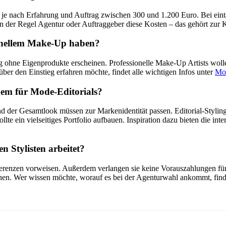
n je nach Erfahrung und Auftrag zwischen 300 und 1.200 Euro. Bei ei
n der Regel Agentur oder Auftraggeber diese Kosten – das gehört zur K
ionellem Make-Up haben?
 ohne Eigenprodukte erscheinen. Professionelle Make-Up Artists wollen
ber den Einstieg erfahren möchte, findet alle wichtigen Infos unter
Mod
dem für Mode-Editorials?
d der Gesamtlook müssen zur Markenidentität passen. Editorial-Styling 
llte ein vielseitiges Portfolio aufbauen. Inspiration dazu bieten die in
n Stylisten arbeitet?
erenzen vorweisen. Außerdem verlangen sie keine Vorauszahlungen für
chen. Wer wissen möchte, worauf es bei der Agenturwahl ankommt, find