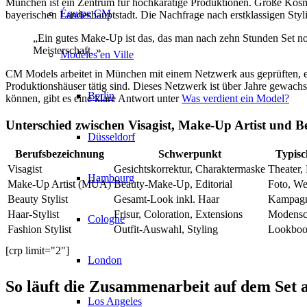
München ist ein Zentrum für hochkarätige Produktionen. Große Kosme
Équipe CM
bayerischen Landeshauptstadt. Die Nachfrage nach erstklassigen Styl
„Ein gutes Make-Up ist das, das man nach zehn Stunden Set noch
Meisterschaft. »
Modèles en Ville
CM Models arbeitet in München mit einem Netzwerk aus geprüften, e
Produktionshäuser tätig sind. Dieses Netzwerk ist über Jahre gewachs
Berlin
können, gibt es eine klare Antwort unter
Was verdient ein Model?
Unterschied zwischen Visagist, Make-Up Artist und Be
Düsseldorf
Berufsbezeichnung
Schwerpunkt
Typisc
Visagist
Gesichtskorrektur, Charaktermaske
Theater,
Hambourg
Make-Up Artist (MUA)
Beauty-Make-Up, Editorial
Foto, We
Beauty Stylist
Gesamt-Look inkl. Haar
Kampagn
Haar-Stylist
Frisur, Coloration, Extensions
Modensc
Cologne
Fashion Stylist
Outfit-Auswahl, Styling
Lookboo
[crp limit="2"]
London
So läuft die Zusammenarbeit auf dem Set 
Los Angeles