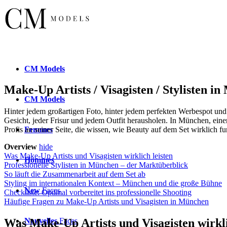
CM
Models
Make-Up Artists / Visagisten / Stylisten i
CM
Models
Hinter jedem großartigen Foto, hinter jedem perfekten Werbespot und
Gesicht, jeder Frisur und jedem Outfit herausholen. In München, einer
Femmes
Profis an seiner Seite, die wissen, wie Beauty auf dem Set wirklich fu
Overview
hide
Was Make-Up Artists und Visagisten wirklich leisten
Hommes
Professionelle Stylisten in München – der Marktüberblick
So läuft die Zusammenarbeit auf dem Set ab
Styling im internationalen Kontext – München und die große Bühne
New
Faces
Checkliste: Optimal vorbereitet ins professionelle Shooting
Häufige Fragen zu Make-Up Artists und Visagisten in München
Nouvelles
Faces
Was Make-Up Artists und Visagisten wirkli