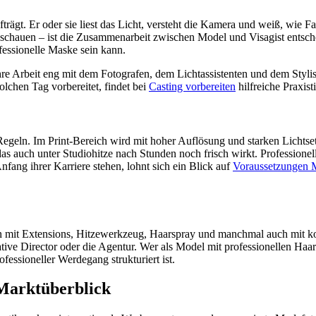
trägt. Er oder sie liest das Licht, versteht die Kamera und weiß, wie 
chauen – ist die Zusammenarbeit zwischen Model und Visagist entsch
essionelle Maske sein kann.
 ihre Arbeit eng mit dem Fotografen, dem Lichtassistenten und dem Styl
lchen Tag vorbereitet, findet bei
Casting vorbereiten
hilfreiche Praxist
eln. Im Print-Bereich wird mit hoher Auflösung und starken Lichtsetzu
das auch unter Studiohitze nach Stunden noch frisch wirkt. Professio
ang ihrer Karriere stehen, lohnt sich ein Blick auf
Voraussetzungen 
eiten mit Extensions, Hitzewerkzeug, Haarspray und manchmal auch mit
tive Director oder die Agentur. Wer als Model mit professionellen Haar
fessioneller Werdegang strukturiert ist.
 Marktüberblick