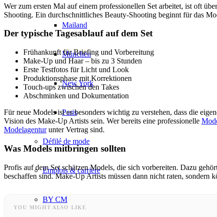
Wer zum ersten Mal auf einem professionellen Set arbeitet, ist oft übe
Shooting. Ein durchschnittliches Beauty-Shooting beginnt für das M
Mailand
Der typische Tagesablauf auf dem Set
Frühankunft für Briefing und Vorbereitung
München
Make-Up und Haar – bis zu 3 Stunden
Erste Testfotos für Licht und Look
Produktionsphase mit Korrektionen
New York
Touch-ups zwischen den Takes
Abschminken und Dokumentation
Paris
Für neue Models ist es besonders wichtig zu verstehen, dass die eige
Vision des Make-Up Artists sein. Wer bereits eine professionelle
Mode
Modelagentur
unter Vertrag sind.
Défilé de mode
Was Models mitbringen sollten
Profis auf dem Set schätzen Models, die sich vorbereiten. Dazu gehör
Emplois & carrière
beschaffen sind. Make-Up Artists müssen dann nicht raten, sondern kö
BY CM
YOU MIGHT ALSO LIKE