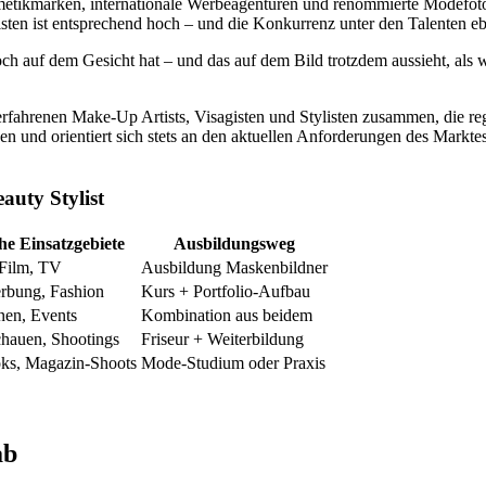
tikmarken, internationale Werbeagenturen und renommierte Modefotogr
isten ist entsprechend hoch – und die Konkurrenz unter den Talenten e
 auf dem Gesicht hat – und das auf dem Bild trotzdem aussieht, als wä
rfahrenen Make-Up Artists, Visagisten und Stylisten zusammen, die r
en und orientiert sich stets an den aktuellen Anforderungen des Marktes
auty Stylist
he Einsatzgebiete
Ausbildungsweg
 Film, TV
Ausbildung Maskenbildner
rbung, Fashion
Kurs + Portfolio-Aufbau
en, Events
Kombination aus beidem
hauen, Shootings
Friseur + Weiterbildung
ks, Magazin-Shoots
Mode-Studium oder Praxis
ab