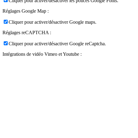
Cliquer pour activer/désactiver les polices Google Fonts.
Réglages Google Map :
Cliquer pour activer/désactiver Google maps.
Réglages reCAPTCHA :
Cliquer pour activer/désactiver Google reCaptcha.
Intégrations de vidéo Vimeo et Youtube :
Cliquez pour activer/désactiver l’incorporation de vidéos.
Autres cookies
Les cookies suivants sont également requis - Vous pouvez choisir
d’autoriser leur utilisation :
Cliquer pour activer/désactiver _ga - Cookie Google Analytics.
Cliquer pour activer/désactiver _gid - Cookie Google Analytics.
Cliquer pour activer/désactiver _gat_* - Cookie Google
Analytics.
Politique de Confidentialité
Vous pouvez lire plus de détails à propos des cookies et des
paramètres de confidentialité sur notre Page Mentions Légales.