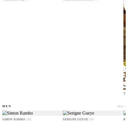
VA
MEN
ALL ›
SIMON RAMBO
SERIGNE GUEYE
RU
188
186