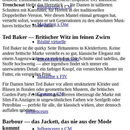
Trenchcoat
bleibt das Herzstück — für Damen in taillierten
Influenceurs x CM
Schnitten mit Karofutter, für Herren in der traditionellen
Doppelreiher-Version. Wer diesen Mantel einmal getragen hat,
versteht sofort, warum er seit Generationen zu den absoluten Must-
Marketing x One
haves britischer Mode zählt.
Ted Baker — Britischer Witz im feinen Zwirn
Réalité virtuelle
Ted Baker ist die quirky Seite Britanniens in Kleiderform. Keine
andere britische Marke versteht es so gut, klassische Eleganz mit
einem Augenzwinkern zu verbinden. Die Schnitte sind tadellos, die
Immobilien x Lukinski
Stoffe hochwertig — aber irgendwo findet sich immer ein
unerwartetes Detail: ein farbiger Knopf, ein verstecktes Muster im
Futter, ein verspielter Print.
Magazine x FIV
Für Damen bietet Ted Baker vor allem strukturierte Kleider und
Blusen in floralen oder geometrischen Mustern, die britisches
Couture x CM
Garden-Party-Feeling erzeugen. Herren überzeugt die Marke mit
Slim-Fit-Anzügen in ungewöhnlichen Farben wie Senfgelb oder
Petrolblau — perfekt für alle, die klassisch wirken, aber dennoch
auffallen möchten.
Influenceurs
Barbour — das Jackett, das nie aus der Mode
kommt
Influenceurs x CM