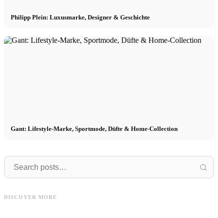
Philipp Plein: Luxusmarke, Designer & Geschichte
Gant: Lifestyle-Marke, Sportmode, Düfte & Home-Collection
Vidéos
Balr
Vidéos de Gant : Défilés de mode,
Balr: Marke, Geschichte, Trends &
B
DISCOVER MORE
projets et interviews
Kampagnen
G