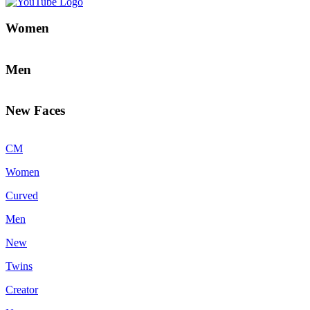
Women
Men
New Faces
CM
Women
Curved
Men
New
Twins
Creator