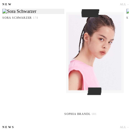
NEW
ALL ›
SORA SCHWARZER
SE
178
SOPHIA BRANDL
181
NEWS
ALL ›