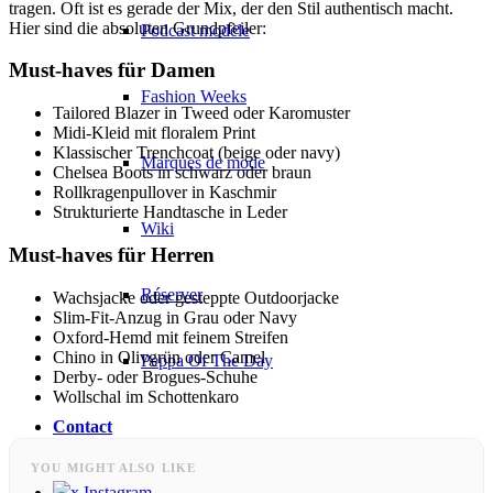
tragen. Oft ist es gerade der Mix, der den Stil authentisch macht.
Hier sind die absoluten Grundpfeiler:
Podcast modèle
Must-haves für Damen
Fashion Weeks
Tailored Blazer in Tweed oder Karomuster
Midi-Kleid mit floralem Print
Klassischer Trenchcoat (beige oder navy)
Marques de mode
Chelsea Boots in schwarz oder braun
Rollkragenpullover in Kaschmir
Strukturierte Handtasche in Leder
Wiki
Must-haves für Herren
Réserver
Wachsjacke oder gesteppte Outdoorjacke
Slim-Fit-Anzug in Grau oder Navy
Oxford-Hemd mit feinem Streifen
Chino in Olivgrün oder Camel
Peppa Of The Day
Derby- oder Brogues-Schuhe
Wollschal im Schottenkaro
Contact
YOU MIGHT ALSO LIKE
x Instagram