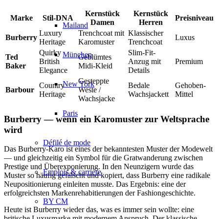
Kernstück
Kernstück
Marke
Stil-DNA
Preisniveau
Damen
Herren
Mailand
Luxury
Trenchcoat mit
Klassischer
Burberry
Luxus
Heritage
Karomuster
Trenchcoat
Quirky
Slim-Fit-
München
Ted
Geblümtes
British
Anzug mit
Premium
Baker
Midi-Kleid
Elegance
Details
Gesteppte
New York
Country
Bedale
Gehoben-
Barbour
Weste /
Heritage
Wachsjackett
Mittel
Wachsjacke
Paris
Burberry — wenn ein Karomuster zur Weltsprache
wird
Défilé de mode
Das Burberry-Karo ist eines der bekanntesten Muster der Modewelt
— und gleichzeitig ein Symbol für die Gratwanderung zwischen
Prestige und Überexponierung. In den Neunzigern wurde das
Emplois & carrière
Muster so häufig gefälscht und kopiert, dass Burberry eine radikale
Neupositionierung einleiten musste. Das Ergebnis: eine der
erfolgreichsten Markenrehabitierungen der Fashiongeschichte.
BY CM
Heute ist Burberry wieder das, was es immer sein wollte: eine
britische Luxusmarke mit modernem Anspruch. Der klassische