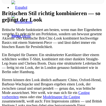
Britischen Stil richtig kombinieren — so
gelingt der Look
Britische Mode funktioniert am besten, wenn man ihre Eigenheiten
versteht: Es geht nicht um Perfektion, sondern um bewusst gesetzte
Menu
Menu
Akzente. Der klassische Brit-Chic-Look kombiniert hochwertige
Basics mit einem Statement-Piece — und lässt dabei immer ein
bisschen Raum für Persönlichkeit.
Ein Beispiel für Damen: Ein strukturierter Karoblazer über einem
schlichten weißen T-Shirt, kombiniert mit einer dunklen Straight-
Leg-Jeans und Chelsea Boots. Dazu eine strukturierte Ledertasche
— fertig ist ein Look, der in London genauso funktioniert wie in
Berlin oder Hamburg.
Herren können den Look ähnlich aufbauen: Chino, Oxford-Hemd,
Barbour-Wachsjacke und Brogues ergeben einen Look, der
zwischen casual und smart pendelt — genau das, was britische
Mode auszeichnet. Wer weiß, wie man sich für ein
Casting
vorbereiten
muss oder eine
Modelmappe für Casting
zusammenstellt, weiß auch: First Impressions zählen — und British
Heritage Looks machen dabei eine hervorragende Figur.