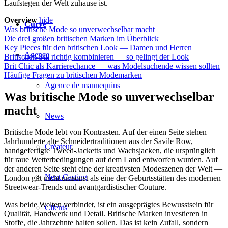
Laufstegen der Welt zuhause ist.
Overview
hide
Curvé
Was britische Mode so unverwechselbar macht
Die drei großen britischen Marken im Überblick
Key Pieces für den britischen Look — Damen und Herren
Agence
Britischen Stil richtig kombinieren — so gelingt der Look
Brit Chic als Karrierechance — was Modelsuchende wissen sollten
Häufige Fragen zu britischen Modemarken
Agence de mannequins
Was britische Mode so unverwechselbar
macht
News
Britische Mode lebt von Kontrasten. Auf der einen Seite stehen
Jahrhunderte alte Schneidertraditionen aus der Savile Row,
Créateur
handgefertigte Tweed-Jacketts und Wachsjacken, die ursprünglich
für raue Wetterbedingungen auf dem Land entworfen wurden. Auf
der anderen Seite steht eine der kreativsten Modeszenen der Welt —
Next Casting
London gilt nicht umsonst als eine der Geburtsstätten des modernen
Streetwear-Trends und avantgardistischer Couture.
Was beide Welten verbindet, ist ein ausgeprägtes Bewusstsein für
Clients
Qualität, Handwerk und Detail. Britische Marken investieren in
Stoffe, die Jahrzehnte halten sollen. Das ist kein Zufall, sondern