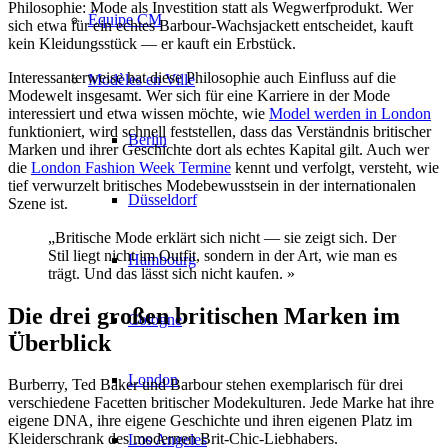
Philosophie: Mode als Investition statt als Wegwerfprodukt. Wer
Équipe CM
sich etwa für ein echtes Barbour-Wachsjackett entscheidet, kauft
kein Kleidungsstück — er kauft ein Erbstück.
Interessanterweise hat diese Philosophie auch Einfluss auf die
Modèles en Ville
Modewelt insgesamt. Wer sich für eine Karriere in der Mode
interessiert und etwa wissen möchte, wie
Model werden in London
funktioniert, wird schnell feststellen, dass das Verständnis britischer
Berlin
Marken und ihrer Geschichte dort als echtes Kapital gilt. Auch wer
die
London Fashion Week Termine
kennt und verfolgt, versteht, wie
tief verwurzelt britisches Modebewusstsein in der internationalen
Düsseldorf
Szene ist.
„Britische Mode erklärt sich nicht — sie zeigt sich. Der
Stil liegt nicht im Outfit, sondern in der Art, wie man es
Hambourg
trägt. Und das lässt sich nicht kaufen. »
Die drei großen britischen Marken im
Cologne
Überblick
London
Burberry, Ted Baker und Barbour stehen exemplarisch für drei
verschiedene Facetten britischer Modekulturen. Jede Marke hat ihre
eigene DNA, ihre eigene Geschichte und ihren eigenen Platz im
Kleiderschrank des modernen Brit-Chic-Liebhabers.
Los Angeles