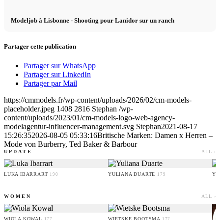
Modeljob à Lisbonne - Shooting pour Lanidor sur un ranch
Partager cette publication
Partager sur WhatsApp
Partager sur LinkedIn
Partager par Mail
https://cmmodels.fr/wp-content/uploads/2026/02/cm-models-
placeholder.jpeg
1408
2816
Stephan
/wp-
content/uploads/2023/01/cm-models-logo-web-agency-
modelagentur-influencer-management.svg
Stephan
2021-08-17
15:26:35
2026-08-05 05:33:16
Britische Marken: Damen x Herren –
Mode von Burberry, Ted Baker & Barbour
UPDATE
ALL ›
LUKA IBARRART
YULIANA DUARTE
YO
190
179
WOMEN
ALL ›
WIOLA KOWAL
WIETSKE BOOTSMA
177
177