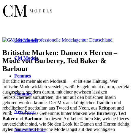
CM
Models
Britische Marken: Damen x Herren –
CM
Models
Mode von Burberry, Ted Baker &
Barbour
Femmes
Brit Chic ist mehr als ein Modestil — er ist eine Haltung. Wer
britische Mode wirklich versteht, weiß: Es geht nicht darum, perfekt
auszusehen, sondern darum, mit einer gewissen lässigen
Hommes
Selbstsicherheit aufzutreten, die nur auf den britischen Inseln
geboren werden konnte. Der Mix aus königlicher Tradition und
rebellischer Streetkultur, aus Tweed und Neon, aus Reitsport und
New
Faces
Punk — das ist das Geheimnis hinter Marken wie
Burberry
,
Ted
Baker
und
Barbour
. In diesem Artikel erfahren Sie, welche Pieces
unverzichtbar sind, wie Sie den Look für Damen und Herren richtig
Nouvelles
Faces
stylen und warum britische Mode längst auf den wichtigsten