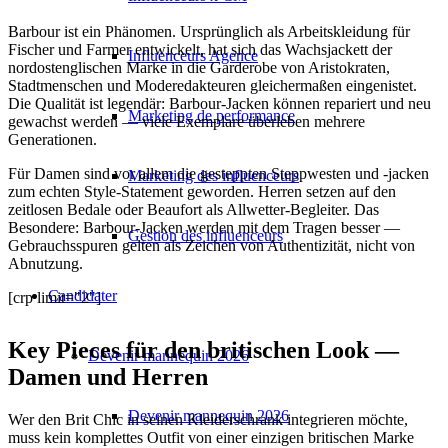
Barbour ist ein Phänomen. Ursprünglich als Arbeitskleidung für
Fischer und Farmer entwickelt, hat sich das Wachsjackett der
Influenceurs Agence
nordostenglischen Marke in die Garderobe von Aristokraten,
Stadtmenschen und Moderedakteuren gleichermaßen eingenistet.
Die Qualität ist legendär: Barbour-Jacken können repariert und neu
Marketing de performance
gewachst werden — viele Exemplare überleben mehrere
Generationen.
Für Damen sind vor allem die gesteppten Steppwesten und -jacken
Marketing des influenceurs
zum echten Style-Statement geworden. Herren setzen auf den
zeitlosen Bedale oder Beaufort als Allwetter-Begleiter. Das
Besondere: Barbour-Jacken werden mit dem Tragen besser —
Gestion des influenceurs
Gebrauchsspuren gelten als Zeichen von Authentizität, nicht von
Abnutzung.
Candidater
[crp limit="2"]
Key Pieces für den britischen Look —
Devenir mannequin 2026
Damen und Herren
Devenir mannequin 2026
Wer den Brit Chic in seinen Kleiderschrank integrieren möchte,
muss kein komplettes Outfit von einer einzigen britischen Marke