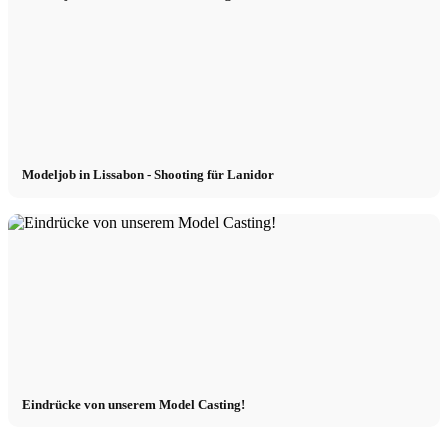
Influenceurs Agence
Marketing de performance
Marketing des influenceurs
Modeljob in Lissabon - Shooting für Lanidor
Gestion des influenceurs
Candidater
Devenir mannequin 2026
Eindrücke von unserem Model Casting!
Devenir mannequin 2026