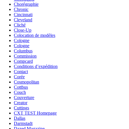
Chorégraphie
Chronic
Cincinnati
Cleveland
Cliché
Close-Up
Colocation de modèles
Cologne
Cologne
Columbus
Commission
Compcard
Conditions d’expédition
Contact
Corée
Cosmopolitan
Cottbus
Couch
Couverture
Creator
Cuttings
CXT TEST Homepage
Dallas
Darmstadt
Dazed Magazine