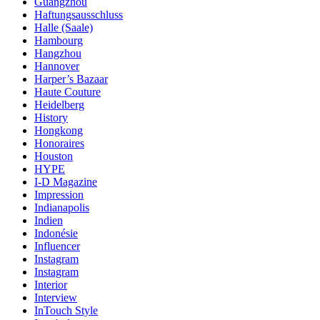
Guangzhou
Haftungsausschluss
Halle (Saale)
Hambourg
Hangzhou
Hannover
Harper’s Bazaar
Haute Couture
Heidelberg
History
Hongkong
Honoraires
Houston
HYPE
I-D Magazine
Impression
Indianapolis
Indien
Indonésie
Influencer
Instagram
Instagram
Interior
Interview
InTouch Style