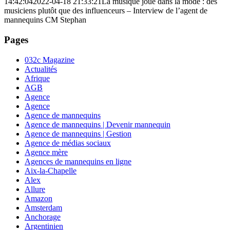
14:42:04
2022-04-18 21:33:21
La musique joue dans la mode : des
musiciens plutôt que des influenceurs – Interview de l’agent de
mannequins CM Stephan
Pages
032c Magazine
Actualités
Afrique
AGB
Agence
Agence
Agence de mannequins
Agence de mannequins | Devenir mannequin
Agence de mannequins | Gestion
Agence de médias sociaux
Agence mère
Agences de mannequins en ligne
Aix-la-Chapelle
Alex
Allure
Amazon
Amsterdam
Anchorage
Argentinien