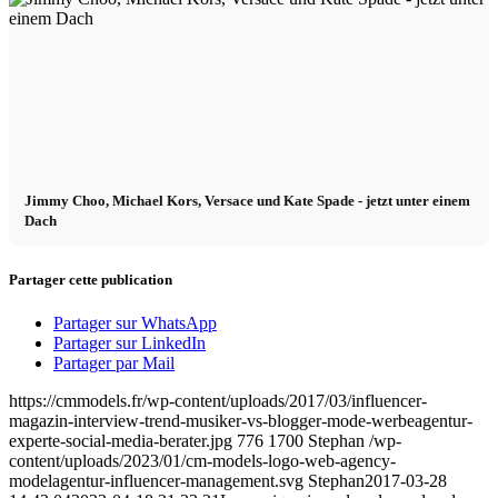
Menu
Menu
Jimmy Choo, Michael Kors, Versace und Kate Spade - jetzt unter einem
Dach
Partager cette publication
Partager sur WhatsApp
Partager sur LinkedIn
Partager par Mail
https://cmmodels.fr/wp-content/uploads/2017/03/influencer-
magazin-interview-trend-musiker-vs-blogger-mode-werbeagentur-
experte-social-media-berater.jpg
776
1700
Stephan
/wp-
content/uploads/2023/01/cm-models-logo-web-agency-
modelagentur-influencer-management.svg
Stephan
2017-03-28