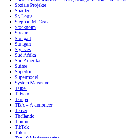
Soziale Projekte
Spanien
St. Louis
Stephan M. Czaja
Stockholm
Stream
Stuttgart
Stuttgart
Stylistes
Süd Afrika
Süd Amerika
Suisse
Superior
Supermodel
System Magazine
Taipei
Taiwan
Tampa
TBA – À annoncer
Teaser
Thaïlande
Tianjin
TikTok
Tokio