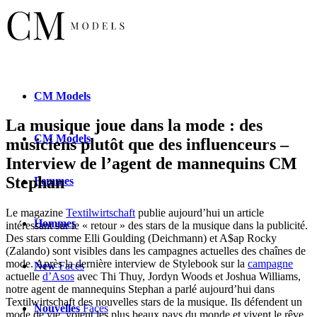
CM
Models
La musique joue dans la mode : des
CM
Models
musiciens plutôt que des influenceurs –
Interview de l’agent de mannequins CM
Stephan
Femmes
Le magazine
Textilwirtschaft
publie aujourd’hui un article
Hommes
intéressant sur le « retour » des stars de la musique dans la publicité.
Des stars comme Elli Goulding (Deichmann) et A$ap Rocky
(Zalando) sont visibles dans les campagnes actuelles des chaînes de
mode.
Après la dernière interview de Stylebook sur la
campagne
New
Faces
actuelle
d’Asos
avec Thi Thuy, Jordyn Woods et Joshua Williams,
notre agent de mannequins Stephan a parlé aujourd’hui dans
Textilwirtschaft des nouvelles stars de la musique. Ils défendent un
Nouvelles
Faces
mode de vie, voient les plus beaux pays du monde et vivent le rêve