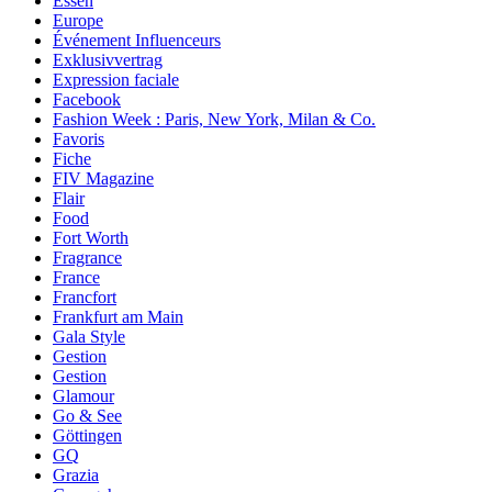
Essen
Europe
Événement Influenceurs
Exklusivvertrag
Expression faciale
Facebook
Fashion Week : Paris, New York, Milan & Co.
Favoris
Fiche
FIV Magazine
Flair
Food
Fort Worth
Fragrance
France
Francfort
Frankfurt am Main
Gala Style
Gestion
Gestion
Glamour
Go & See
Göttingen
GQ
Grazia