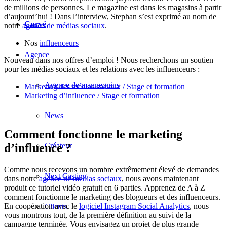
de millions de personnes. Le magazine est dans les magasins à partir
d’aujourd’hui ! Dans l’interview, Stephan s’est exprimé au nom de
Curvé
notre
agence de médias sociaux
.
Nos
influenceurs
Agence
Nouveau dans nos offres d’emploi ! Nous recherchons un soutien
pour les médias sociaux et les relations avec les influenceurs :
Agence de mannequins
Marketing des médias sociaux / Stage et formation
Marketing d’influence / Stage et formation
News
Comment fonctionne le marketing
Créateur
d’influence ?
Comme nous recevons un nombre extrêmement élevé de demandes
Next Casting
dans notre
agence de médias sociaux
, nous avons maintenant
produit ce tutoriel vidéo gratuit en 6 parties. Apprenez de A à Z
comment fonctionne le marketing des blogueurs et des influenceurs.
En coopération avec le
logiciel Instagram Social Analytics
, nous
Clients
vous montrons tout, de la première définition au suivi de la
campagne terminée. Vous envisagez un projet de plus grande