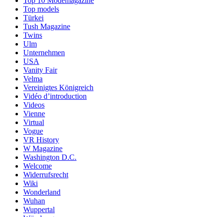
Top 10 Modemagazine
Top models
Türkei
Tush Magazine
Twins
Ulm
Unternehmen
USA
Vanity Fair
Velma
Vereinigtes Königreich
Vidéo d’introduction
Videos
Vienne
Virtual
Vogue
VR History
W Magazine
Washington D.C.
Welcome
Widerrufsrecht
Wiki
Wonderland
Wuhan
Wuppertal