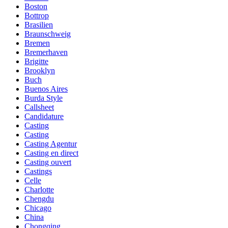
Boston
Bottrop
Brasilien
Braunschweig
Bremen
Bremerhaven
Brigitte
Brooklyn
Buch
Buenos Aires
Burda Style
Callsheet
Candidature
Casting
Casting
Casting Agentur
Casting en direct
Casting ouvert
Castings
Celle
Charlotte
Chengdu
Chicago
China
Chongqing