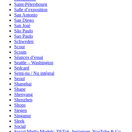
Saint-Pétersbourg
Salle d’exposition
San Antonio
San Diego
San José
São Paulo
Sao Paulo
Schweden
Scout
Scouts
Séances d’essai
Seattle – Washington
Sedcard
Semi-nu / Nu intégral
Seoul
Shanghai
Shape
Shenyang
Shenzhen
Shops
Siegen
Singapur
Sleek
Social
Social Media Models: TikTok, Instagram, YouTube & Co.