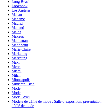
Long Beach
Lookbook
Los Angeles
Macao
Madame
Madrid
Mailand
Mainz
Makeup
Manhattan
Mannheim
Marie Claire
Marketing
Marketing
Maxi
Merci
Miami
Milan
Minneapolis
Mittlerer Osten
Mode
Mode
Model Wiki
Modèle de défilé de mode : Salle d’exposition, présentation,
défilé de mode