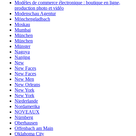
Modèles de commerce électronique : boutique en ligne,
production photo et vidéo
Modenschau Agentur
Mönchengladbach
Moskau
Mumbai
München
München
Münster
Nagoya
Nanjing
New
New Faces
New Faces
New Men
New Orleans
New York
New York
Niederlande
Nordamerika
NOVEAUX
Nürnberg
Oberhausen
Offenbach am Main
Oklahoma City