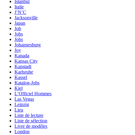
Istanbul
Italie
J’N’C
Jacksonville
Japan
Job
Jobs
Jobs
Johannesburg
Joy
Kanada
Kansas City
Kapstadt
Karlsruhe
Kassel
Katalog-Jobs
Kiel
L’Officiel Hommes
Las Vegas
Leipzig
Lieu
Liste de lecture
Liste de sélection
Livre de modèles
London