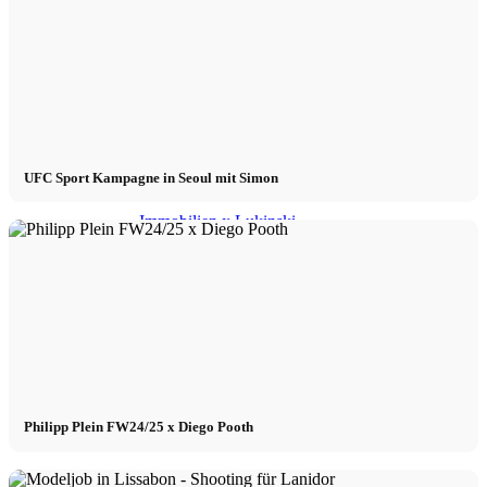
Influenceurs x CM
Marketing x One
Réalité virtuelle
UFC Sport Kampagne in Seoul mit Simon
Immobilien x Lukinski
Magazine x FIV
Couture x CM
Influenceurs
Philipp Plein FW24/25 x Diego Pooth
Influenceurs x CM