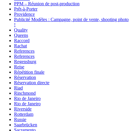
PPM – Réunion de post-production
Prêt-à-Porter
Providence
Publicité Modèles : Campagne, point de vente, shooting photo
!
Quality
Queens
Raccord
Rachat
References
References
Regensburg
Reise
Répétition finale
Réservation
Réservation directe
Riad
Rinchmond
Rio de Janeiro
Rio de Janeiro
Riverside
Rotterdam
Russie
Saarbrücken
Sacramento