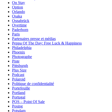
On Stay
Option
Orlando
Osaka
Osnabrück
Overtime
Paderborn
Paris
Partenaires presse et médias
Peppa Of The Day: Free Luck & Happiness
Philadelphia
Phoenix
Photographe
Piste
Pittsburgh
Plus Size
Podcast
Polaroid
Politique de confidentialité
Portefeuille
Portland
Portugal
POS – Point Of Sale
Posing
Potsdam