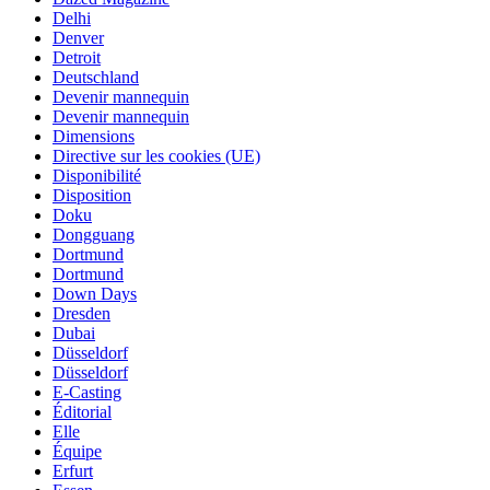
Delhi
Denver
Detroit
Deutschland
Devenir mannequin
Devenir mannequin
Dimensions
Directive sur les cookies (UE)
Disponibilité
Disposition
Doku
Dongguang
Dortmund
Dortmund
Down Days
Dresden
Dubai
Düsseldorf
Düsseldorf
E-Casting
Éditorial
Elle
Équipe
Erfurt