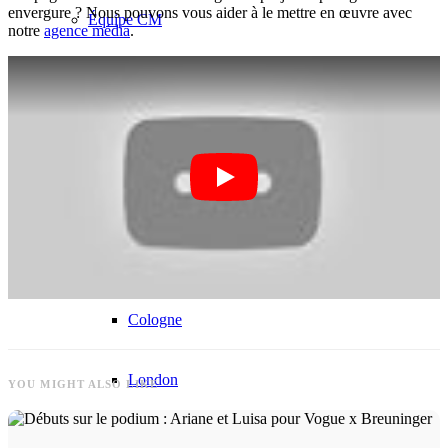
envergure ? Nous pouvons vous aider à le mettre en œuvre avec
Équipe CM
notre
agence média
.
Modèles en Ville
Berlin
Düsseldorf
Hambourg
Cologne
London
YOU MIGHT ALSO LIKE
Los Angeles