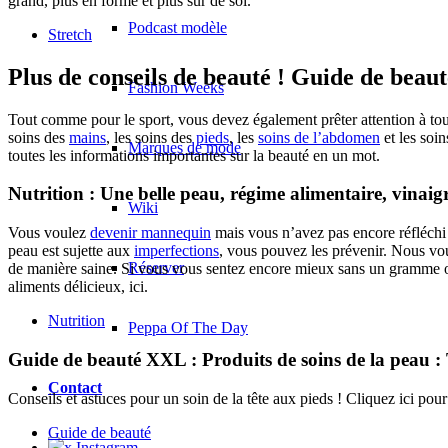
grand, plus en forme et plus sûr de soi.
Podcast modèle
Stretch
Plus de conseils de beauté ! Guide de bea
Fashion Weeks
Tout comme pour le sport, vous devez également prêter attention à tou
soins des
mains
, les soins des
pieds
, les
soins de l’abdomen
et les soi
Marques de mode
toutes les informations importantes sur la beauté en un mot.
Nutrition : Une belle peau, régime alimentaire, vinai
Wiki
Vous voulez
devenir mannequin
mais vous n’avez pas encore réfléchi 
peau est sujette aux
imperfections
, vous pouvez les prévenir. Nous vo
Réserver
de manière saine. Si vous vous sentez encore mieux sans un gramme ou
aliments délicieux, ici.
Nutrition
Peppa Of The Day
Guide de beauté XXL : Produits de soins de la peau :
Contact
Conseils et astuces pour un soin de la tête aux pieds ! Cliquez ici po
Guide de beauté
x Instagram