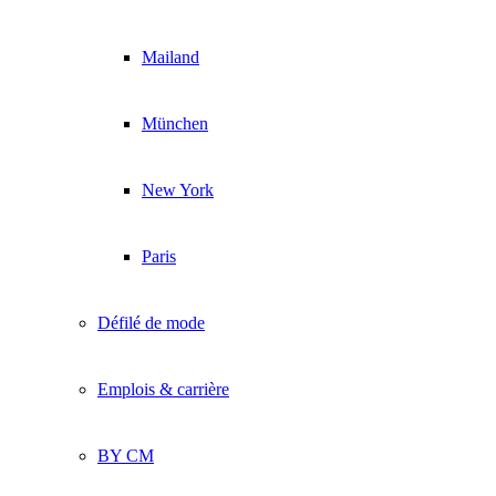
Mailand
München
New York
Paris
Défilé de mode
Emplois & carrière
BY CM