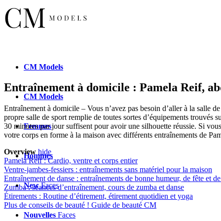
CM
Models
Entraînement à domicile : Pamela Reif, a
CM
Models
Entraînement à domicile – Vous n’avez pas besoin d’aller à la salle d
propre salle de sport remplie de toutes sortes d’équipements trouvés s
Femmes
30 minutes par jour suffisent pour avoir une silhouette réussie. Si v
votre corps en forme à la maison avec différents entraînements de Pame
Overview
hide
Hommes
Pamela Reif : Cardio, ventre et corps entier
Ventre-jambes-fessiers : entraînements sans matériel pour la maison
Entraînement de danse : entraînements de bonne humeur, de fête et 
New
Faces
Zumba : séances d’entraînement, cours de zumba et danse
Étirements : Routine d’étirement, étirement quotidien et yoga
Plus de conseils de beauté ! Guide de beauté CM
Nouvelles
Faces