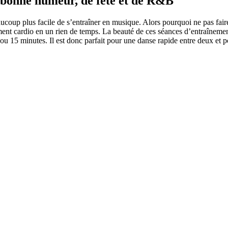
 bonne humeur, de fête et de R&B
oup plus facile de s’entraîner en musique. Alors pourquoi ne pas fair
nement cardio en un rien de temps. La beauté de ces séances d’entraînem
 ou 15 minutes. Il est donc parfait pour une danse rapide entre deux e