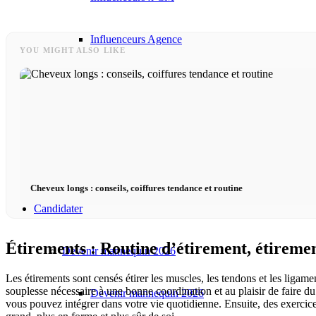
Influenceurs Agence
YOU MIGHT ALSO LIKE
Marketing de performance
Marketing des influenceurs
Gestion des influenceurs
Cheveux longs : conseils, coiffures tendance et routine
Candidater
Étirements : Routine d’étirement, étiremen
Devenir mannequin 2026
Les étirements sont censés étirer les muscles, les tendons et les ligame
souplesse nécessaire à une bonne coordination et au plaisir de faire d
Devenir mannequin 2026
vous pouvez intégrer dans votre vie quotidienne. Ensuite, des exercices