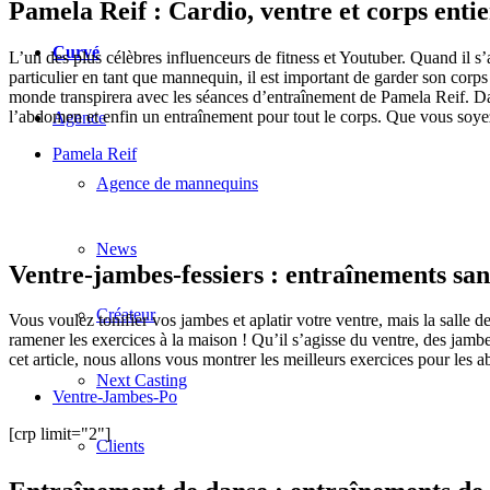
Pamela Reif : Cardio, ventre et corps entie
Curvé
L’un des plus célèbres influenceurs de fitness et Youtuber. Quand il s
particulier en tant que mannequin, il est important de garder son cor
monde transpirera avec les séances d’entraînement de Pamela Reif. Dan
l’abdomen et enfin un entraînement pour tout le corps. Que vous soyez
Agence
Pamela Reif
Agence de mannequins
News
Ventre-jambes-fessiers : entraînements san
Créateur
Vous voulez tonifier vos jambes et aplatir votre ventre, mais la salle d
ramener les exercices à la maison ! Qu’il s’agisse du ventre, des jambe
cet article, nous allons vous montrer les meilleurs exercices pour les a
Next Casting
Ventre-Jambes-Po
[crp limit="2"]
Clients