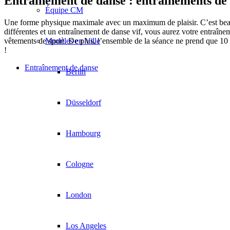
Entraînement de danse : entraînements de
Équipe CM
Une forme physique maximale avec un maximum de plaisir. C’est beauc
différentes et un entraînement de danse vif, vous aurez votre entraî
Modèles en Ville
vêtements de sport. De plus, l’ensemble de la séance ne prend que 10
!
Entraînement de danse
Berlin
Düsseldorf
Hambourg
Cologne
London
Los Angeles