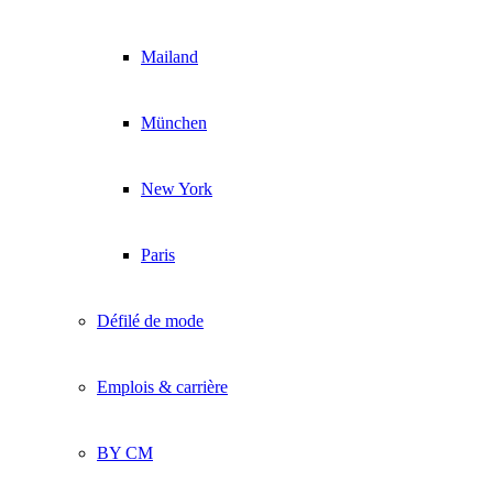
Mailand
München
New York
Paris
Défilé de mode
Emplois & carrière
BY CM