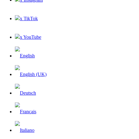
x TikTok
x YouTube