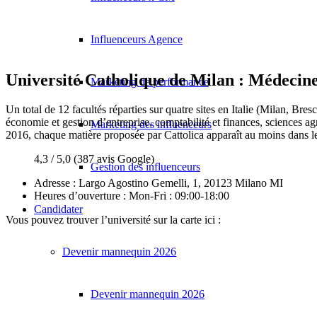
Influenceurs Agence
Université Catholique de Milan : Médecin
Marketing de performance
Un total de 12 facultés réparties sur quatre sites en Italie (Milan, B
économie et gestion d’entreprise, comptabilité et finances, sciences a
Marketing des influenceurs
2016, chaque matière proposée par Cattolica apparaît au moins dans l
4,3 / 5,0 (387 avis Google)
Gestion des influenceurs
Adresse :
Largo Agostino Gemelli, 1, 20123 Milano MI
Heures d’ouverture : Mon-Fri : 09:00-18:00
Candidater
Vous pouvez trouver l’université sur la carte ici :
Devenir mannequin 2026
Devenir mannequin 2026