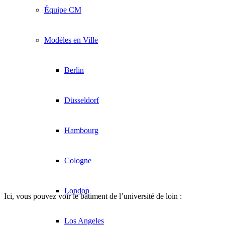
Équipe CM
Modèles en Ville
Berlin
Düsseldorf
Hambourg
Cologne
London
Ici, vous pouvez voir le bâtiment de l’université de loin :
Los Angeles