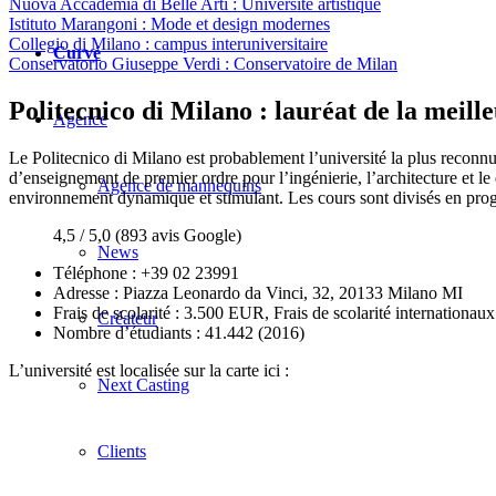
Nuova Accademia di Belle Arti : Université artistique
Istituto Marangoni : Mode et design modernes
Collegio di Milano : campus interuniversitaire
Curvé
Conservatorio Giuseppe Verdi : Conservatoire de Milan
Politecnico di Milano : lauréat de la meille
Agence
Le Politecnico di Milano est probablement l’université la plus reconnue
d’enseignement de premier ordre pour l’ingénierie, l’architecture et le
Agence de mannequins
environnement dynamique et stimulant. Les cours sont divisés en prog
4,5 / 5,0 (893 avis Google)
News
Téléphone :
+39 02 23991
Adresse : Piazza Leonardo da Vinci, 32, 20133 Milano MI
Frais de scolarité :
3.500 EUR, Frais de scolarité internationa
Créateur
Nombre d’étudiants :
41.442 (2016)
L’université est localisée sur la carte ici :
Next Casting
Clients