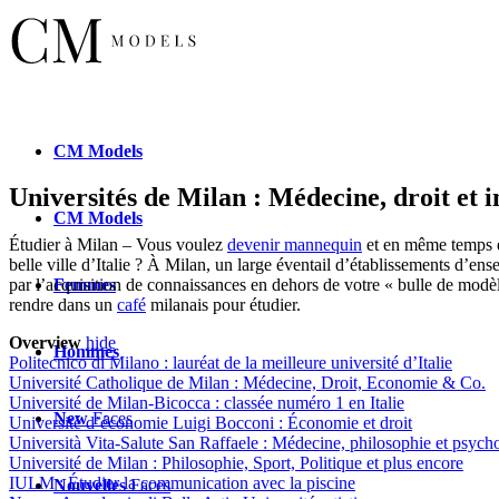
CM
Models
Universités de Milan : Médecine, droit et i
CM
Models
Étudier à Milan – Vous voulez
devenir mannequin
et en même temps ét
belle ville d’Italie ? À
Milan
, un large éventail d’établissements d’ens
Femmes
par l’acquisition de connaissances en dehors de votre « bulle de mod
rendre dans un
café
milanais pour étudier.
Overview
hide
Hommes
Politecnico di Milano : lauréat de la meilleure université d’Italie
Université Catholique de Milan : Médecine, Droit, Economie & Co.
Université de Milan-Bicocca : classée numéro 1 en Italie
New
Faces
Université d’économie Luigi Bocconi : Économie et droit
Università Vita-Salute San Raffaele : Médecine, philosophie et psych
Université de Milan : Philosophie, Sport, Politique et plus encore
IULM : Étudier la communication avec la piscine
Nouvelles
Faces