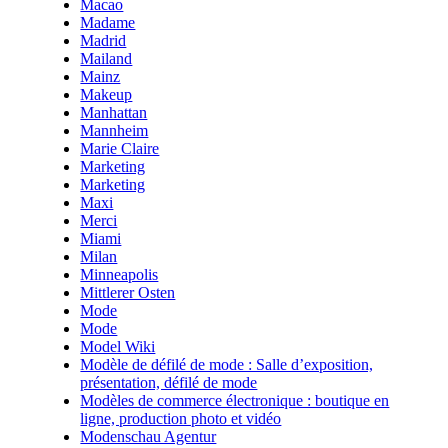
Macao
Madame
Madrid
Mailand
Mainz
Makeup
Manhattan
Mannheim
Marie Claire
Marketing
Marketing
Maxi
Merci
Miami
Milan
Minneapolis
Mittlerer Osten
Mode
Mode
Model Wiki
Modèle de défilé de mode : Salle d’exposition,
présentation, défilé de mode
Modèles de commerce électronique : boutique en
ligne, production photo et vidéo
Modenschau Agentur