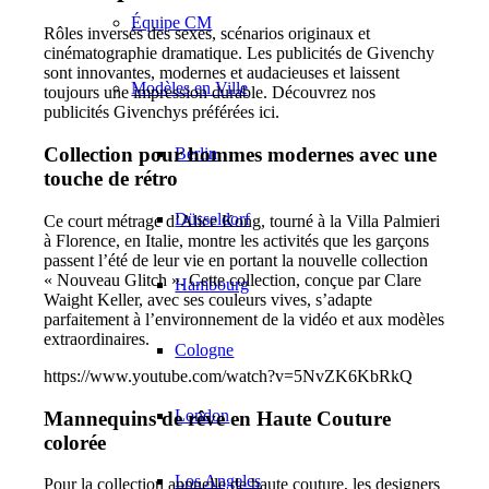
Équipe CM
Rôles inversés des sexes, scénarios originaux et
cinématographie dramatique. Les publicités de Givenchy
sont innovantes, modernes et audacieuses et laissent
Modèles en Ville
toujours une impression durable. Découvrez nos
publicités Givenchys préférées ici.
Collection pour hommes modernes avec une
Berlin
touche de rétro
Düsseldorf
Ce court métrage d’Alice Kong, tourné à la Villa Palmieri
à Florence, en Italie, montre les activités que les garçons
passent l’été de leur vie en portant la nouvelle collection
« Nouveau Glitch ». Cette collection, conçue par Clare
Hambourg
Waight Keller, avec ses couleurs vives, s’adapte
parfaitement à l’environnement de la vidéo et aux modèles
extraordinaires.
Cologne
https://www.youtube.com/watch?v=5NvZK6KbRkQ
London
Mannequins de rêve en Haute Couture
colorée
Los Angeles
Pour la collection annuelle de haute couture, les designers