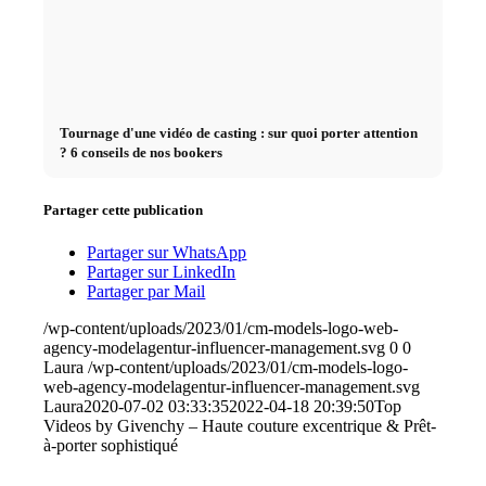
Tournage d'une vidéo de casting : sur quoi porter attention
? 6 conseils de nos bookers
Partager cette publication
Partager sur WhatsApp
Partager sur LinkedIn
Partager par Mail
/wp-content/uploads/2023/01/cm-models-logo-web-
agency-modelagentur-influencer-management.svg
0
0
Laura
/wp-content/uploads/2023/01/cm-models-logo-
web-agency-modelagentur-influencer-management.svg
Laura
2020-07-02 03:33:35
2022-04-18 20:39:50
Top
Videos by Givenchy – Haute couture excentrique & Prêt-
à-porter sophistiqué