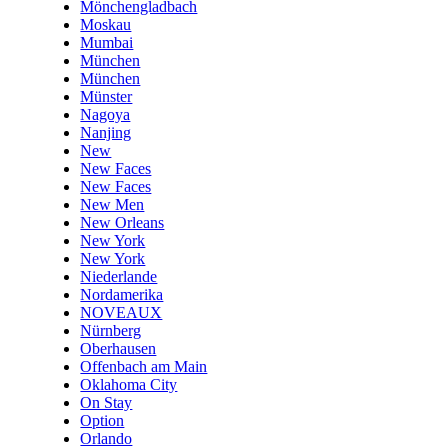
Mönchengladbach
Moskau
Mumbai
München
München
Münster
Nagoya
Nanjing
New
New Faces
New Faces
New Men
New Orleans
New York
New York
Niederlande
Nordamerika
NOVEAUX
Nürnberg
Oberhausen
Offenbach am Main
Oklahoma City
On Stay
Option
Orlando