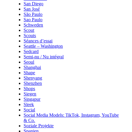
San Diego
San José
São Paulo
Sao Paulo
Schweden
Scout
Scouts
Séances d’essai
Seattle – Washington
Sedcard
Semi-nu / Nu intégral
Seoul
Shanghai
Shape
Shenyang
Shenzhen
Shops
Siegen
Singapur
Sleek
Social
Social Media Models: TikTok, Instagram, YouTube
& Co.
Soziale Projekte
Spanien