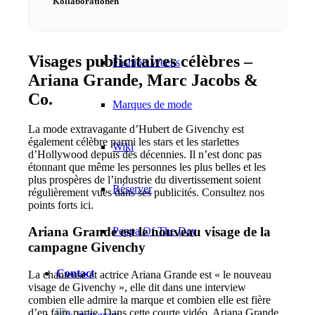
Kollaborationen
Podcast modèle
Visages publicitaires célèbres –
Fashion Weeks
Ariana Grande, Marc Jacobs &
Co.
Marques de mode
La mode extravagante d’Hubert de Givenchy est
également célèbre parmi les stars et les starlettes
Wiki
d’Hollywood depuis des décennies. Il n’est donc pas
étonnant que même les personnes les plus belles et les
plus prospères de l’industrie du divertissement soient
Réserver
régulièrement vues dans ses publicités. Consultez nos
points forts ici.
Ariana Grande est le nouveau visage de la
Peppa Of The Day
campagne Givenchy
Contact
La chanteuse et actrice Ariana Grande est « le nouveau
visage de Givenchy », elle dit dans une interview
combien elle admire la marque et combien elle est fière
d’en faire partie. Dans cette courte vidéo, Ariana Grande