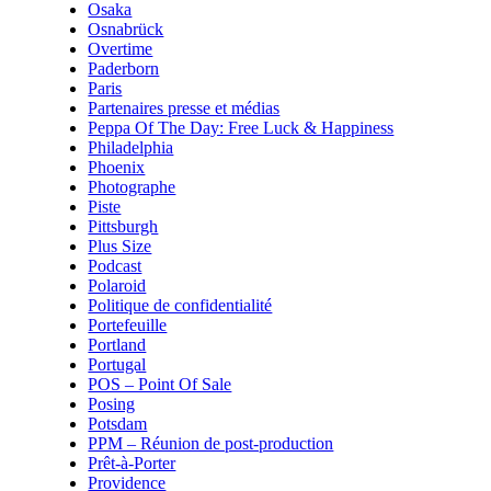
Osaka
Osnabrück
Overtime
Paderborn
Paris
Partenaires presse et médias
Peppa Of The Day: Free Luck & Happiness
Philadelphia
Phoenix
Photographe
Piste
Pittsburgh
Plus Size
Podcast
Polaroid
Politique de confidentialité
Portefeuille
Portland
Portugal
POS – Point Of Sale
Posing
Potsdam
PPM – Réunion de post-production
Prêt-à-Porter
Providence