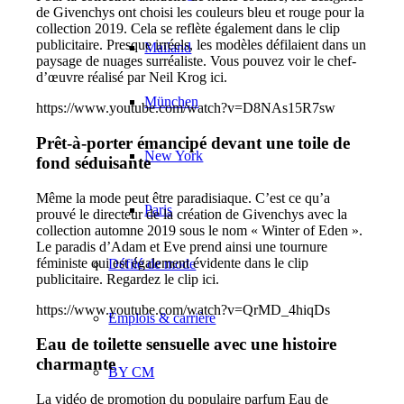
de Givenchys ont choisi les couleurs bleu et rouge pour la
collection 2019. Cela se reflète également dans le clip
publicitaire. Presque irréels, les modèles défilaient dans un
Mailand
paysage de nuages surréaliste. Vous pouvez voir le chef-
d’œuvre réalisé par Neil Krog ici.
München
https://www.youtube.com/watch?v=D8NAs15R7sw
Prêt-à-porter émancipé devant une toile de
New York
fond séduisante
Même la mode peut être paradisiaque. C’est ce qu’a
Paris
prouvé le directeur de la création de Givenchys avec la
collection automne 2019 sous le nom « Winter of Eden ».
Le paradis d’Adam et Eve prend ainsi une tournure
féministe qui est également évidente dans le clip
Défilé de mode
publicitaire. Regardez le clip ici.
https://www.youtube.com/watch?v=QrMD_4hiqDs
Emplois & carrière
Eau de toilette sensuelle avec une histoire
charmante
BY CM
La vidéo de promotion du populaire parfum Eau de