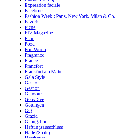
Expression faciale
Facebook
Fashion Week : Paris, New York, Milan & Co.
Favoris
Fiche
FIV Magazine
Flair
Food
Fort Worth
Fragrance
France
Francfort
Frankfurt am Main
Gala Style
Gestion
Gestion
Glamour
Go & See
Göttingen
GQ
Grazia
Guangzhou
Haftungsausschluss
Halle (Saale)