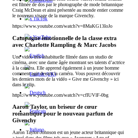
x Instagram
est filmée de dos par le photographe de mode britannique
Craig McDean et ainsi présentée au monde entier comme
le nouveau visage de la marque Givenchy.
x TikTok
https://www.youtube.com/watch?v=8MaKG13IoJo
x YouTube
Campagne émotionnelle de la classe extra
avec Charlotte Rampling & Marc Jacobs
Une vidéo très inhabituelle filmée dans un studio de
cinéma, avec une dame âgée montrant ses talents d’actrice
à la caméra. Elle apprend également à un jeune homme
comment agir devant la caméra. Vous pouvez découvrir
les derniers mots de la vidéo « Give me Givenchy » ici
dans le clip.
https://www.youtube.com/watch?v=cfIUVlF-0bg
Aaron Taylor, un briseur de cœur
romantique pour le nouveau parfum de
Givenchy
Aaron Taylor-Johnson est un jeune acteur britannique qui
a joué dans des films tels que « Avengers : Age of