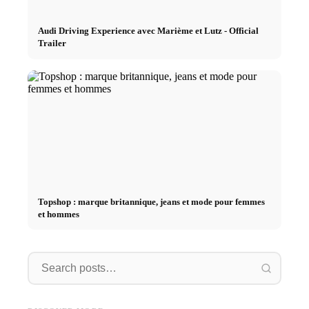
Audi Driving Experience avec Marième et Lutz - Official
Trailer
Topshop : marque britannique, jeans et mode pour femmes
et hommes
Blauer
Bershka
Strell
Blauer: Marke, Jacken, Düfte
Bershka: Bezahlbarer Mode,
Strells
& Amerikanische Mode für
BSK-Kollektion und
Anzug 