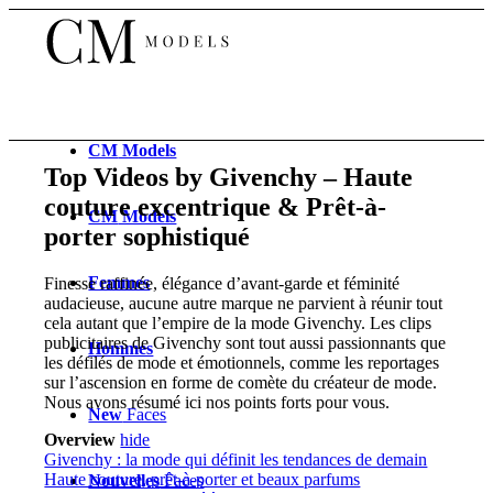
CM
Models
Top Videos by Givenchy – Haute
couture excentrique & Prêt-à-
CM
Models
porter sophistiqué
Femmes
Finesse raffinée, élégance d’avant-garde et féminité
audacieuse, aucune autre marque ne parvient à réunir tout
cela autant que l’empire de la mode Givenchy. Les clips
publicitaires de Givenchy sont tout aussi passionnants que
Hommes
les défilés de mode et émotionnels, comme les reportages
sur l’ascension en forme de comète du créateur de mode.
Nous avons résumé ici nos points forts pour vous.
New
Faces
Overview
hide
Givenchy : la mode qui définit les tendances de demain
Haute couture, prêt-à-porter et beaux parfums
Nouvelles
Faces