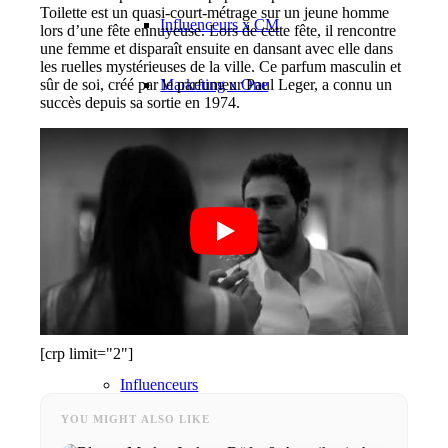
Toilette est un quasi-court-métrage sur un jeune homme
Influenceurs x CM
lors d’une fête ennuyeuse. Lors de cette fête, il rencontre
une femme et disparaît ensuite en dansant avec elle dans
les ruelles mystérieuses de la ville. Ce parfum masculin et
Marketing x One
sûr de soi, créé par le parfumeur Paul Leger, a connu un
succès depuis sa sortie en 1974.
Réalité virtuelle
Immobilien x Lukinski
Magazine x FIV
Couture x CM
[crp limit="2"]
Influenceurs
YOU MIGHT ALSO LIKE
Influenceurs x CM