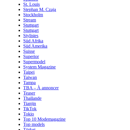
St. Louis
Stephan M. Czaja
Stockholm
Stream
Stuttgart
Stuttgart
Stylistes
Süd Afrika
Süd Amerika
Suisse
Superior
Supermodel
System Magazine
Taipei
Taiwan
Tampa
TBA – À annoncer
Teaser
Thaïlande
Tianjin
TikTok
Tokio
Top 10 Modemagazine
Top models
Türkei