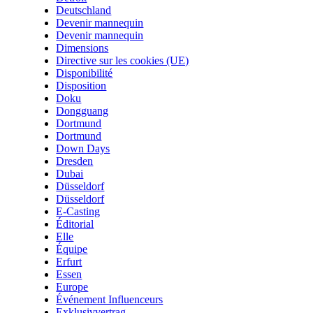
Deutschland
Devenir mannequin
Devenir mannequin
Dimensions
Directive sur les cookies (UE)
Disponibilité
Disposition
Doku
Dongguang
Dortmund
Dortmund
Down Days
Dresden
Dubai
Düsseldorf
Düsseldorf
E-Casting
Éditorial
Elle
Équipe
Erfurt
Essen
Europe
Événement Influenceurs
Exklusivvertrag