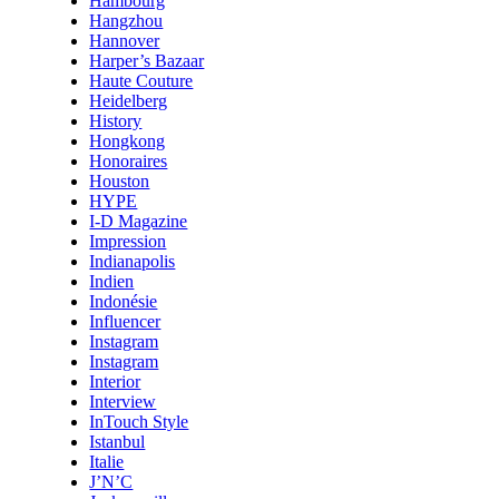
Hambourg
Hangzhou
Hannover
Harper’s Bazaar
Haute Couture
Heidelberg
History
Hongkong
Honoraires
Houston
HYPE
I-D Magazine
Impression
Indianapolis
Indien
Indonésie
Influencer
Instagram
Instagram
Interior
Interview
InTouch Style
Istanbul
Italie
J’N’C