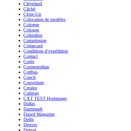
Cleveland
Cliché
Close-Up
Colocation de modèles
Cologne
Cologne
Columbus
Commission
Compcard
Conditions d’expédition
Contact
Corée
Cosmopolitan
Cottbus
Couch
Couverture
Creator
Cuttings
CXT TEST Homepage
Dallas
Darmstadt
Dazed Magazine
Delhi
Denver
Detroit