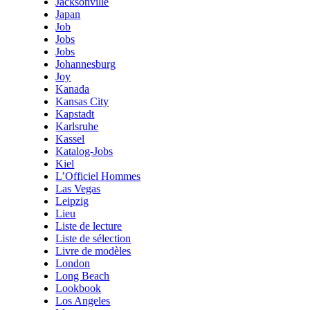
Jacksonville
Japan
Job
Jobs
Jobs
Johannesburg
Joy
Kanada
Kansas City
Kapstadt
Karlsruhe
Kassel
Katalog-Jobs
Kiel
L’Officiel Hommes
Las Vegas
Leipzig
Lieu
Liste de lecture
Liste de sélection
Livre de modèles
London
Long Beach
Lookbook
Los Angeles