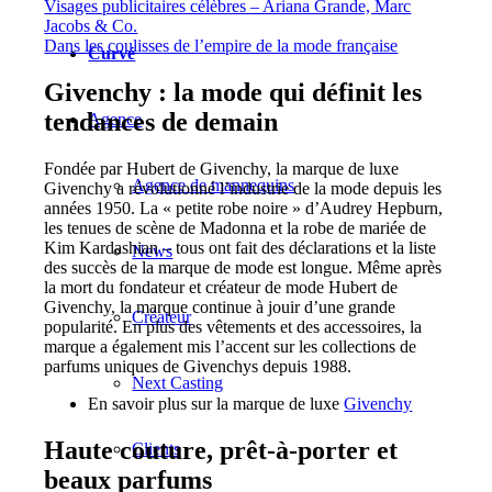
Visages publicitaires célèbres – Ariana Grande, Marc
Jacobs & Co.
Dans les coulisses de l’empire de la mode française
Curvé
Givenchy : la mode qui définit les
tendances de demain
Agence
Fondée par Hubert de Givenchy, la marque de luxe
Agence de mannequins
Givenchy a révolutionné l’industrie de la mode depuis les
années 1950. La « petite robe noire » d’Audrey Hepburn,
les tenues de scène de Madonna et la robe de mariée de
Kim Kardashian – tous ont fait des déclarations et la liste
News
des succès de la marque de mode est longue. Même après
la mort du fondateur et créateur de mode Hubert de
Givenchy, la marque continue à jouir d’une grande
Créateur
popularité. En plus des vêtements et des accessoires, la
marque a également mis l’accent sur les collections de
parfums uniques de Givenchys depuis 1988.
Next Casting
En savoir plus sur la marque de luxe
Givenchy
Haute couture, prêt-à-porter et
Clients
beaux parfums