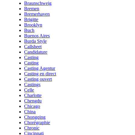
Braunschweig
Bremen
Bremerhaven
Brigitte
Brooklyn
Buch
Buenos Aires
Burda Style
Callsheet
Candidature
Casting
Casting
Casting Agentur
Casting en direct
Casting ouvert
Castings
Celle
Charlotte
Chengdu
Chicago
China
Chongqing
Chorégraphie
Chronic
Cincinnati