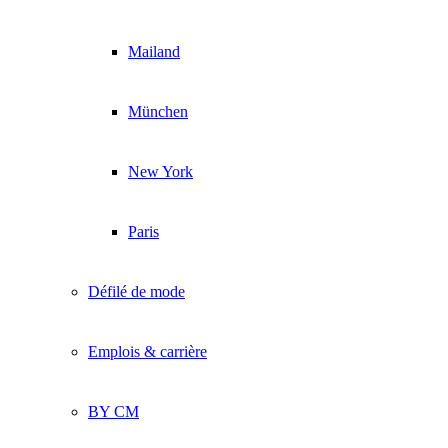
Mailand
München
New York
Paris
Défilé de mode
Emplois & carrière
BY CM