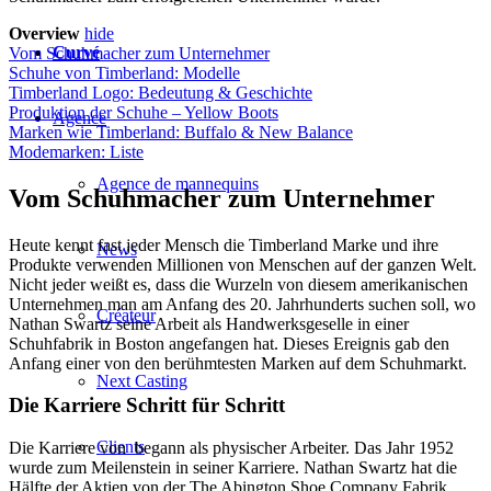
Overview
hide
Curvé
Vom Schuhmacher zum Unternehmer
Schuhe von Timberland: Modelle
Timberland Logo: Bedeutung & Geschichte
Produktion der Schuhe – Yellow Boots
Agence
Marken wie Timberland: Buffalo & New Balance
Modemarken: Liste
Agence de mannequins
Vom Schuhmacher zum Unternehmer
Heute kennt fast jeder Mensch die Timberland Marke und ihre
News
Produkte verwenden Millionen von Menschen auf der ganzen Welt.
Nicht jeder weißt es, dass die Wurzeln von diesem amerikanischen
Unternehmen man am Anfang des 20. Jahrhunderts suchen soll, wo
Créateur
Nathan Swartz seine Arbeit als Handwerksgeselle in einer
Schuhfabrik in Boston angefangen hat. Dieses Ereignis gab den
Anfang einer von den berühmtesten Marken auf dem Schuhmarkt.
Next Casting
Die Karriere Schritt für Schritt
Clients
Die Karriere von begann als physischer Arbeiter. Das Jahr 1952
wurde zum Meilenstein in seiner Karriere. Nathan Swartz hat die
Hälfte der Aktien von der The Abington Shoe Company Fabrik