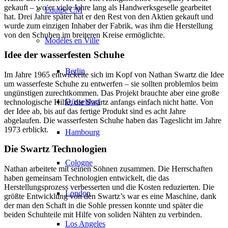
gekauft – wo er viele Jahre lang als Handwerksgeselle gearbeitet
Équipe CM
hat. Drei Jahre später hat er den Rest von den Aktien gekauft und
wurde zum einzigen Inhaber der Fabrik, was ihm die Herstellung
von den Schuhen im breiteren Kreise ermöglichte.
Modèles en Ville
Idee der wasserfesten Schuhe
Berlin
Im Jahre 1965 entwickelte sich im Kopf von Nathan Swartz die Idee
um wasserfeste Schuhe zu entwerfen – sie sollten problemlos beim
ungünstigen zurechtkommen. Das Projekt brauchte aber eine große
Düsseldorf
technologische Hilfe, die Swartz anfangs einfach nicht hatte. Von
der Idee ab, bis auf das fertige Produkt sind es acht Jahre
abgelaufen. Die wasserfesten Schuhe haben das Tageslicht im Jahre
1973 erblickt.
Hambourg
Die Swartz Technologien
Cologne
Nathan arbeitete mit seinen Söhnen zusammen. Die Herrschaften
haben gemeinsam Technologien entwickelt, die das
Herstellungsprozess verbesserten und die Kosten reduzierten. Die
London
größte Entwicklung von den Swartz’s war es eine Maschine, dank
der man den Schaft in die Sohle pressen konnte und später die
beiden Schuhteile mit Hilfe von soliden Nähten zu verbinden.
Los Angeles