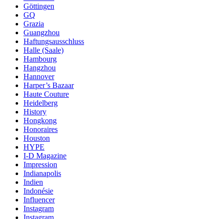
Göttingen
GQ
Grazia
Guangzhou
Haftungsausschluss
Halle (Saale)
Hambourg
Hangzhou
Hannover
Harper’s Bazaar
Haute Couture
Heidelberg
History
Hongkong
Honoraires
Houston
HYPE
I-D Magazine
Impression
Indianapolis
Indien
Indonésie
Influencer
Instagram
Instagram