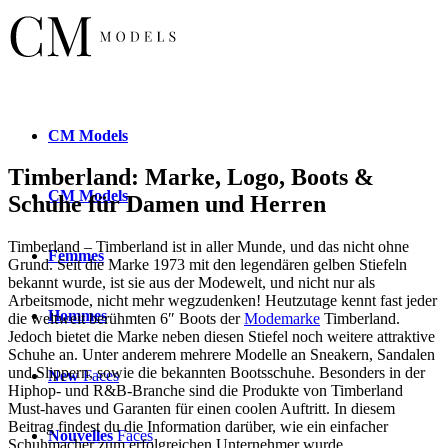
CM
Models
Timberland: Marke, Logo, Boots &
CM
Models
Schuhe für Damen und Herren
Timberland – Timberland ist in aller Munde, und das nicht ohne
Femmes
Grund. Seit die Marke 1973 mit den legendären gelben Stiefeln
bekannt wurde, ist sie aus der Modewelt, und nicht nur als
Arbeitsmode, nicht mehr wegzudenken! Heutzutage kennt fast jeder
Hommes
die weltweit berühmten 6″ Boots der
Modemarke
Timberland.
Jedoch bietet die Marke neben diesen Stiefel noch weitere attraktive
Schuhe an. Unter anderem mehrere Modelle an Sneakern, Sandalen
und Slippern, sowie die bekannten Bootsschuhe. Besonders in der
New
Faces
Hiphop- und R&B-Branche sind die Produkte von Timberland
Must-haves und Garanten für einen coolen Auftritt. In diesem
Beitrag findest du die Information darüber, wie ein einfacher
Nouvelles
Faces
Schuhmacher zum erfolgreichen Unternehmer wurde.