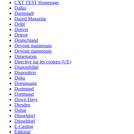
CXT TEST Homepage
Dallas
Darmstadt
Dazed Magazine
Delhi
Denver
Detroit
Deutschland
Devenir mannequin
Devenir mannequin
Dimensions
Directive sur les cookies (UE)
Disponibilité
Disposition
Doku
Dongguang
Dortmund
Dortmund
Down Days
Dresden
Dubai
Düsseldorf
Düsseldorf
E-Casting
Éditorial