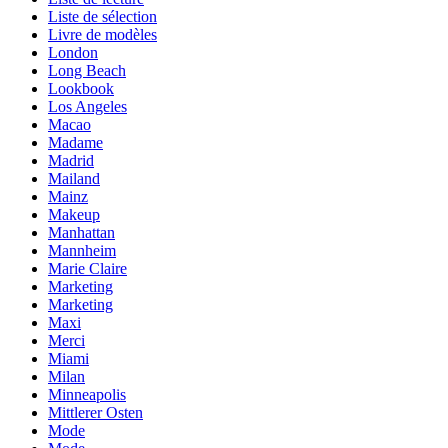
Liste de sélection
Livre de modèles
London
Long Beach
Lookbook
Los Angeles
Macao
Madame
Madrid
Mailand
Mainz
Makeup
Manhattan
Mannheim
Marie Claire
Marketing
Marketing
Maxi
Merci
Miami
Milan
Minneapolis
Mittlerer Osten
Mode