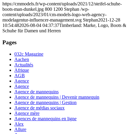
https://cmmodels.fr/wp-content/uploads/2021/12/steifel-schuhe-
boots-man-dunkel.jpg
800
1200
Stephan
/wp-
content/uploads/2023/01/cm-models-logo-web-agency-
modelagentur-influencer-management.svg
Stephan
2021-12-28
10:54:48
2026-08-04 04:37:37
Timberland: Marke, Logo, Boots &
Schuhe für Damen und Herren
Pages
032c Magazine
Aachen
Actualités
Afrique
AGB
Agence
Agence
Agence de mannequins
Agence de mannequins | Devenir mannequin
Agence de mannequins | Gestion
Agence de médias sociaux
Agence mère
Agences de mannequins en ligne
Alex
Allure