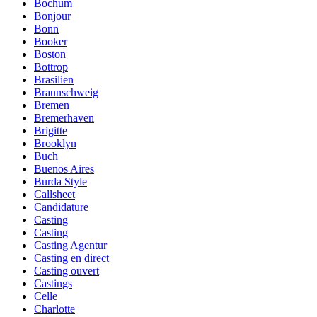
Bochum
Bonjour
Bonn
Booker
Boston
Bottrop
Brasilien
Braunschweig
Bremen
Bremerhaven
Brigitte
Brooklyn
Buch
Buenos Aires
Burda Style
Callsheet
Candidature
Casting
Casting
Casting Agentur
Casting en direct
Casting ouvert
Castings
Celle
Charlotte