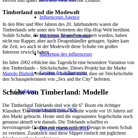
Herren und später auch sehr viele stilvolle Zusätze.
Timberland und die Modewelt
Influenceurs Agence
In den 80er und 90er Jahren des 20. Jahrhunderts waren die
Timberlands sehr unter den Vertretern der Hip-Hop Welt berühmt.
Solide Schuhe, die mit einem Bäumchen signiert wurden, haben
Marketing de performance
nicht nur Rapper, aber auch Drogenhändler getragen. Später kam
die Zeit, wo auch in der Modewelt diese Schuhe ein großes
Interesse erweckt haben.
Marketing des influenceurs
Im Jahre 2002 erblickte das Tageslicht eine besondere Variation von
den Timberlands – Stöckelschuhe. Dieses Projekt hat die Marke
Gestion des influenceurs
Manolo Blahnik
entworfen – bekannt dafür, dass sie Stöckelschuhe
den Schauspielerinnen von „Sex and the City” lieferten.
Schuhe von Timberland: Modelle
Candidater
Die Timberland Tidelands sind wie die 6″ Boots ein richtiger
Devenir mannequin 2026
Klassiker. Das erste Modell dieser Schuhe wurde vor 10 Jahren auf
den Markt gebracht. Heute sind die sogenannten Segelschuhe noch
genauso aktuell wie damals. Die Tidelands schaffen es
hervorragende Qualität mit einem zeitlosen Design in einem Schuh
Devenir mannequin 2026
zu vereinen. Zusätzlich sind diese Slipper einfach mit jeglichem