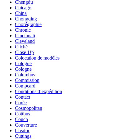
Chengdu
Chicago
China
Chongqing
Chorégraphie
Chronic
Cincinnati
Cleveland
Cliché
Close-Up
Colocation de modèles
Cologne
Cologne
Columbus
Commission
Compcard
Conditions d’expédition
Contact
Corée
Cosmopolitan
Cottbus
Couch
Couverture
Creator
Cuttings