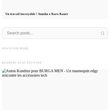
Un travail incroyable ! Anusha x Karo Kauer
FAVELA
FAVELA Clothing - nouvelle
Artur
campagne avec Basile Lafrej et
DISCOVER MORE
Artur in 8 Outfits von About You
Dohoo Kang
READERS ALSO ENJOYED