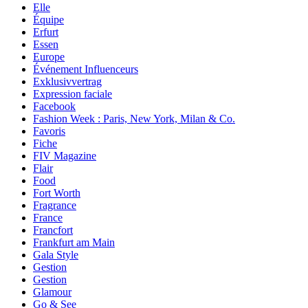
Elle
Équipe
Erfurt
Essen
Europe
Événement Influenceurs
Exklusivvertrag
Expression faciale
Facebook
Fashion Week : Paris, New York, Milan & Co.
Favoris
Fiche
FIV Magazine
Flair
Food
Fort Worth
Fragrance
France
Francfort
Frankfurt am Main
Gala Style
Gestion
Gestion
Glamour
Go & See