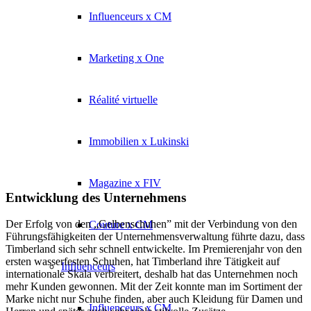
Influenceurs x CM
Marketing x One
Réalité virtuelle
Immobilien x Lukinski
Magazine x FIV
Entwicklung des Unternehmens
Der Erfolg von den „Gelbenschuhen” mit der Verbindung von den
Couture x CM
Führungsfähigkeiten der Unternehmensverwaltung führte dazu, dass
Timberland sich sehr schnell entwickelte. Im Premierenjahr von den
ersten wasserfesten Schuhen, hat Timberland ihre Tätigkeit auf
Influenceurs
internationale Skala verbreitert, deshalb hat das Unternehmen noch
mehr Kunden gewonnen. Mit der Zeit konnte man im Sortiment der
Marke nicht nur Schuhe finden, aber auch Kleidung für Damen und
Influenceurs x CM