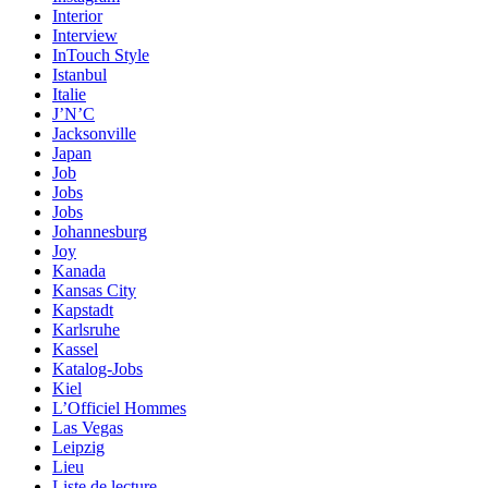
Interior
Interview
InTouch Style
Istanbul
Italie
J’N’C
Jacksonville
Japan
Job
Jobs
Jobs
Johannesburg
Joy
Kanada
Kansas City
Kapstadt
Karlsruhe
Kassel
Katalog-Jobs
Kiel
L’Officiel Hommes
Las Vegas
Leipzig
Lieu
Liste de lecture