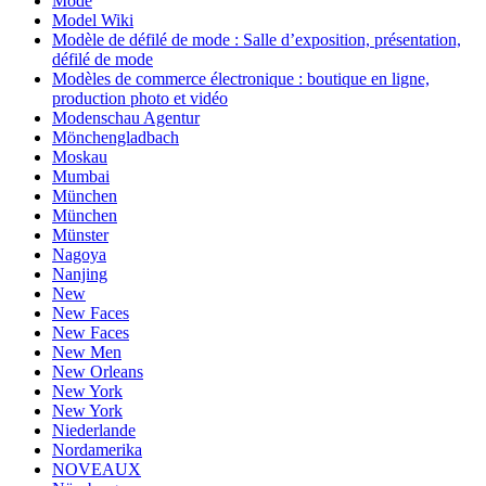
Mode
Model Wiki
Modèle de défilé de mode : Salle d’exposition, présentation,
défilé de mode
Modèles de commerce électronique : boutique en ligne,
production photo et vidéo
Modenschau Agentur
Mönchengladbach
Moskau
Mumbai
München
München
Münster
Nagoya
Nanjing
New
New Faces
New Faces
New Men
New Orleans
New York
New York
Niederlande
Nordamerika
NOVEAUX