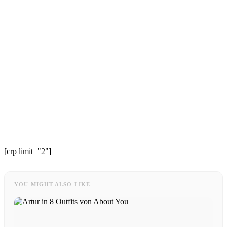
[crp limit="2"]
YOU MIGHT ALSO LIKE