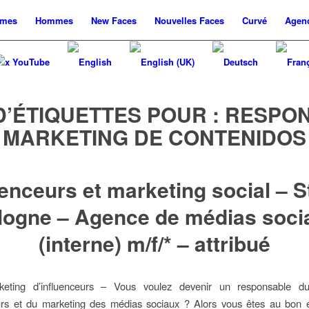
mes
Hommes
New
Faces
Nouvelles
Faces
Curvé
Agen
x YouTube
D’ÉTIQUETTES POUR :
RESPON
MARKETING DE CONTENIDOS
uenceurs et marketing social – S
logne – Agence de médias soci
(interne) m/f/* – attribué
eting d’influenceurs – Vous voulez devenir un responsable d
eurs et du marketing des médias sociaux ? Alors vous êtes au bon e