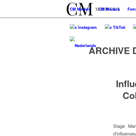
CM
Models
CM
Models
Fem
x Instagram
x TikTok
ARCHIVE 
Infl
Co
Stage Mark
d’influenc