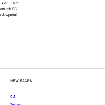
 Blick — auf
sam mit FIV
viewportal,
NEW FACES
CM
Women