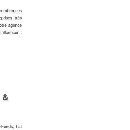
 nombreuses
prises très
otre agence
Influencer :
n &
-Feeds, hat