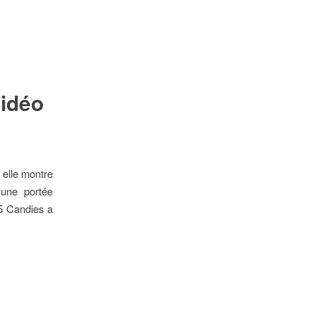
vidéo
 elle montre
 une portée
 5 Candies a