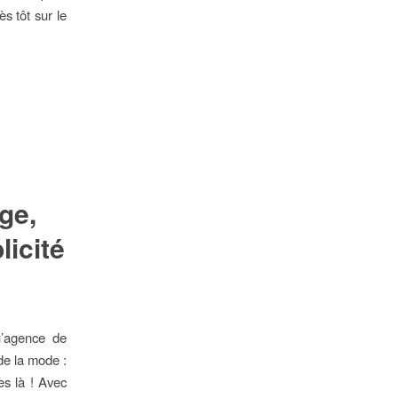
s tôt sur le
ge,
licité
u’agence de
e la mode :
s là ! Avec