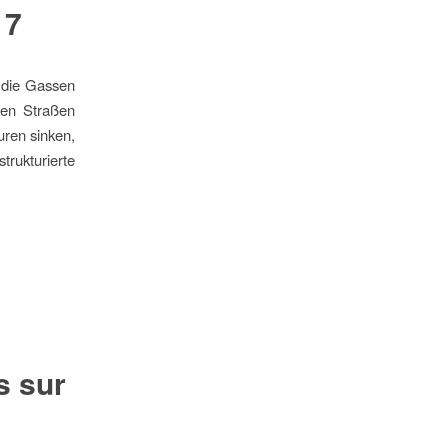
17
h die Gassen
 den Straßen
uren sinken,
trukturierte
s sur