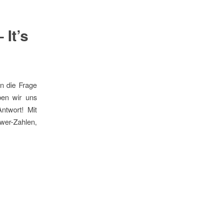
It’s
n die Frage
ben wir uns
ntwort! Mit
ower-Zahlen,