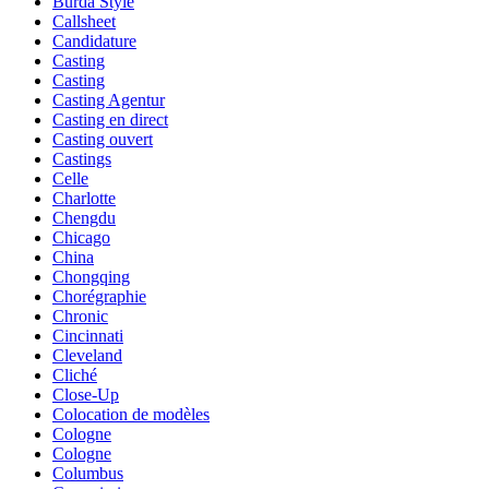
Burda Style
Callsheet
Candidature
Casting
Casting
Casting Agentur
Casting en direct
Casting ouvert
Castings
Celle
Charlotte
Chengdu
Chicago
China
Chongqing
Chorégraphie
Chronic
Cincinnati
Cleveland
Cliché
Close-Up
Colocation de modèles
Cologne
Cologne
Columbus