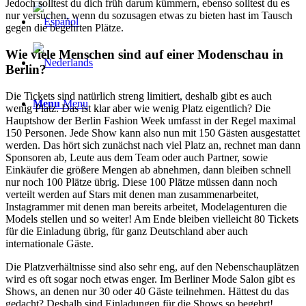
Jedoch solltest du dich früh darum kümmern, ebenso solltest du es
nur versuchen, wenn du sozusagen etwas zu bieten hast im Tausch
gegen die begehrten Plätze.
Wie viele Menschen sind auf einer Modenschau in
Berlin?
Die Tickets sind natürlich streng limitiert, deshalb gibt es auch
Menu
Menu
wenig Platz. Das ist klar aber wie wenig Platz eigentlich? Die
Hauptshow der Berlin Fashion Week umfasst in der Regel maximal
150 Personen. Jede Show kann also nun mit 150 Gästen ausgestattet
werden. Das hört sich zunächst nach viel Platz an, rechnet man dann
Sponsoren ab, Leute aus dem Team oder auch Partner, sowie
Einkäufer die größere Mengen ab abnehmen, dann bleiben schnell
nur noch 100 Plätze übrig. Diese 100 Plätze müssen dann noch
verteilt werden auf Stars mit denen man zusammenarbeitet,
Instagrammer mit denen man bereits arbeitet, Modelagenturen die
Models stellen und so weiter! Am Ende bleiben vielleicht 80 Tickets
für die Einladung übrig, für ganz Deutschland aber auch
internationale Gäste.
Die Platzverhältnisse sind also sehr eng, auf den Nebenschauplätzen
wird es oft sogar noch etwas enger. Im Berliner Mode Salon gibt es
Shows, an denen nur 30 oder 40 Gäste teilnehmen. Hättest du das
gedacht? Deshalb sind Einladungen für die Shows so begehrt!