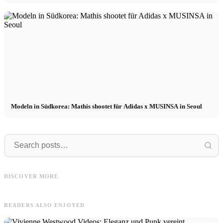
Modeln in Südkorea: Mathis shootet für Adidas x MUSINSA in Seoul
Clara
Frank
Clara en Suède pour MAYZ : #1
Frank & Simon pour OKYO –
DISCOVER MORE
Collection - « Ode à l'océan » + Vidéo
Editorial de mode à Majorque
READERS ALSO ENJOYED