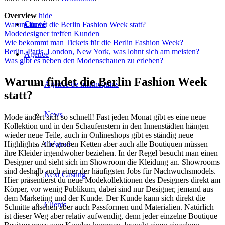
Overview
hide
Curvé
Warum findet die Berlin Fashion Week statt?
Modedesigner treffen Kunden
Wie bekommt man Tickets für die Berlin Fashion Week?
Berlin, Paris, London, New York, was lohnt sich am meisten?
Agence
Was gibt es neben den Modenschauen zu erleben?
Warum findet die Berlin Fashion Week
Agence de mannequins
statt?
News
Mode ändert sich so schnell! Fast jeden Monat gibt es eine neue
Kollektion und in den Schaufenstern in den Innenstädten hängen
wieder neue Teile, auch in Onlineshops gibt es ständig neue
Highlights. Alle großen Ketten aber auch alle Boutiquen müssen
Créateur
ihre Kleider irgendwoher beziehen. In der Regel besucht man einen
Designer und sieht sich im Showroom die Kleidung an. Showrooms
sind deshalb auch einer der häufigsten Jobs für Nachwuchsmodels.
Next Casting
Hier präsentierst du neue Modekollektionen des Designers direkt am
Körper, vor wenig Publikum, dabei sind nur Designer, jemand aus
dem Marketing und der Kunde. Der Kunde kann sich direkt die
Clients
Schnitte ansehen aber auch Passformen und Materialien. Natürlich
ist dieser Weg aber relativ aufwendig, denn jeder einzelne Boutique