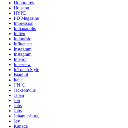
Honoraires
Houston
HYPE
I-D Magazine
Impression
Indianapolis
Indien
Indonésie
Influencer
Instagram
Instagram
Interior
Interview
InTouch Style
Istanbul
Italie
J’N’C
Jacksonville
Japan
Job
Jobs
Jobs
Johannesburg
Joy
Kanada