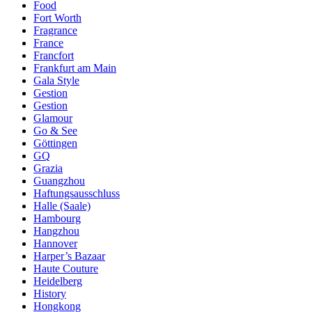
Food
Fort Worth
Fragrance
France
Francfort
Frankfurt am Main
Gala Style
Gestion
Gestion
Glamour
Go & See
Göttingen
GQ
Grazia
Guangzhou
Haftungsausschluss
Halle (Saale)
Hambourg
Hangzhou
Hannover
Harper’s Bazaar
Haute Couture
Heidelberg
History
Hongkong