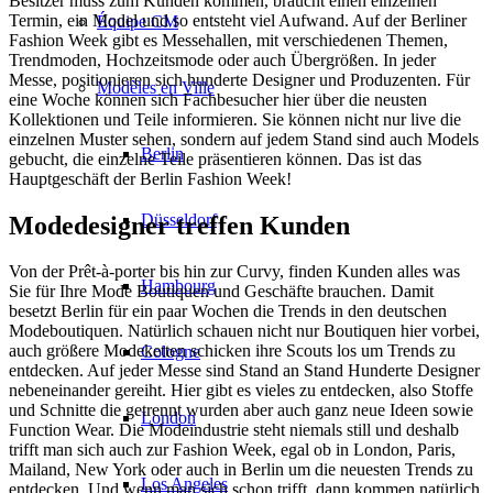
Besitzer muss zum Kunden kommen, braucht einen einzelnen
Termin, ein Model und so entsteht viel Aufwand. Auf der Berliner
Équipe CM
Fashion Week gibt es Messehallen, mit verschiedenen Themen,
Trendmoden, Hochzeitsmode oder auch Übergrößen. In jeder
Messe, positionieren sich hunderte Designer und Produzenten. Für
Modèles en Ville
eine Woche können sich Fachbesucher hier über die neusten
Kollektionen und Teile informieren. Sie können nicht nur live die
einzelnen Muster sehen, sondern auf jedem Stand sind auch Models
Berlin
gebucht, die einzelne Teile präsentieren können. Das ist das
Hauptgeschäft der Berlin Fashion Week!
Düsseldorf
Modedesigner treffen Kunden
Von der Prêt-à-porter bis hin zur Curvy, finden Kunden alles was
Hambourg
Sie für Ihre Mode Boutiquen und Geschäfte brauchen. Damit
besetzt Berlin für ein paar Wochen die Trends in den deutschen
Modeboutiquen. Natürlich schauen nicht nur Boutiquen hier vorbei,
auch größere Modeketten schicken ihre Scouts los um Trends zu
Cologne
entdecken. Auf jeder Messe sind Stand an Stand Hunderte Designer
nebeneinander gereiht. Hier gibt es vieles zu entdecken, also Stoffe
und Schnitte die getrennt wurden aber auch ganz neue Ideen sowie
London
Function Wear. Die Modeindustrie steht niemals still und deshalb
trifft man sich auch zur Fashion Week, egal ob in London, Paris,
Mailand, New York oder auch in Berlin um die neuesten Trends zu
Los Angeles
entdecken. Und wenn man sich schon trifft, dann kommen natürlich