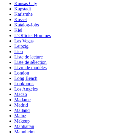
Kansas City
Kapstadt
Karlsruhe
Kassel
Katalog-Jobs
Kiel
L’Officiel Hommes
Las Vegas
Leipzig
Lieu
Liste de lecture
Liste de sélection
Livre de modèles
London
Long Beach
Lookbook
Los Angeles
Macao
Madame
Madrid
Mailand
Mainz
Makeup
Manhattan
Mannheim