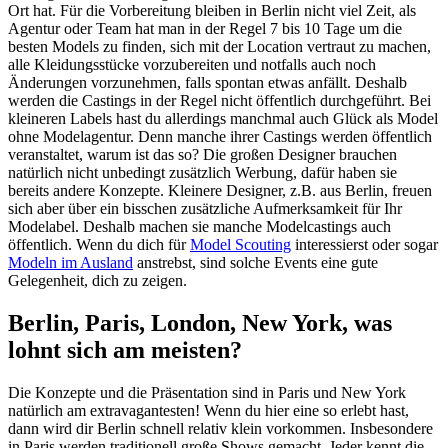
Ort hat. Für die Vorbereitung bleiben in Berlin nicht viel Zeit, als
Agentur oder Team hat man in der Regel 7 bis 10 Tage um die
besten Models zu finden, sich mit der Location vertraut zu machen,
alle Kleidungsstücke vorzubereiten und notfalls auch noch
Änderungen vorzunehmen, falls spontan etwas anfällt. Deshalb
werden die Castings in der Regel nicht öffentlich durchgeführt. Bei
kleineren Labels hast du allerdings manchmal auch Glück als Model
ohne Modelagentur. Denn manche ihrer Castings werden öffentlich
veranstaltet, warum ist das so? Die großen Designer brauchen
natürlich nicht unbedingt zusätzlich Werbung, dafür haben sie
bereits andere Konzepte. Kleinere Designer, z.B. aus Berlin, freuen
sich aber über ein bisschen zusätzliche Aufmerksamkeit für Ihr
Modelabel. Deshalb machen sie manche Modelcastings auch
öffentlich. Wenn du dich für
Model Scouting
interessierst oder sogar
Modeln im Ausland
anstrebst, sind solche Events eine gute
Gelegenheit, dich zu zeigen.
Berlin, Paris, London, New York, was
lohnt sich am meisten?
Die Konzepte und die Präsentation sind in Paris und New York
natürlich am extravagantesten! Wenn du hier eine so erlebt hast,
dann wird dir Berlin schnell relativ klein vorkommen. Insbesondere
in Paris werden traditionell große Shows gemacht. Jeder kennt die