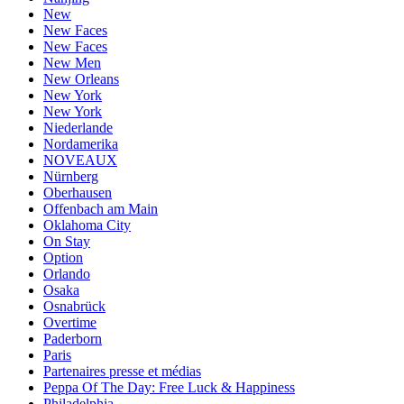
New
New Faces
New Faces
New Men
New Orleans
New York
New York
Niederlande
Nordamerika
NOVEAUX
Nürnberg
Oberhausen
Offenbach am Main
Oklahoma City
On Stay
Option
Orlando
Osaka
Osnabrück
Overtime
Paderborn
Paris
Partenaires presse et médias
Peppa Of The Day: Free Luck & Happiness
Philadelphia