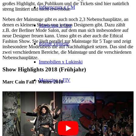
großes Highlight, das Publikum und die Tickets sind hier natürlich
Influenceurs x CM
streng limitiert und nicht erwerbbar.
Neben der Mainstage gibt es auch noch 2,3 Nebenschauplätze, an
denen es kleinere Shows von jungen Designern gibt. Dazu zählt
Marketing x One
z.B. der Berliner Mode Salon, auf dem man sich insbesondere auf
neue Designer freuen kann. Umso gibt es aber auch die Ethical
Fashion Show. Sie läuft parallel zur Mainstage für 5 Tage und zeigt
Réalité virtuelle
insbesondere Modelabels die auf Nachhaltigkeit setzen. Das sind die
zwei verschiedenen Bereiche, die Mainstage und die verschiedenen
Nebenschauplätze.
Immobilien x Lukinski
Show Highlights 2018 (Frühjahr)
Magazine x FIV
Marc Cain Fall / Winter 2018
Couture x CM
Influenceurs
Influenceurs x CM