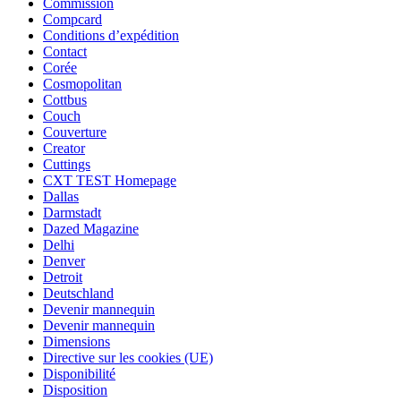
Commission
Compcard
Conditions d’expédition
Contact
Corée
Cosmopolitan
Cottbus
Couch
Couverture
Creator
Cuttings
CXT TEST Homepage
Dallas
Darmstadt
Dazed Magazine
Delhi
Denver
Detroit
Deutschland
Devenir mannequin
Devenir mannequin
Dimensions
Directive sur les cookies (UE)
Disponibilité
Disposition