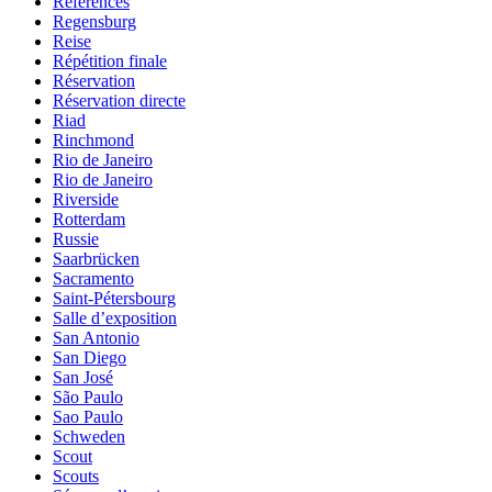
References
Regensburg
Reise
Répétition finale
Réservation
Réservation directe
Riad
Rinchmond
Rio de Janeiro
Rio de Janeiro
Riverside
Rotterdam
Russie
Saarbrücken
Sacramento
Saint-Pétersbourg
Salle d’exposition
San Antonio
San Diego
San José
São Paulo
Sao Paulo
Schweden
Scout
Scouts