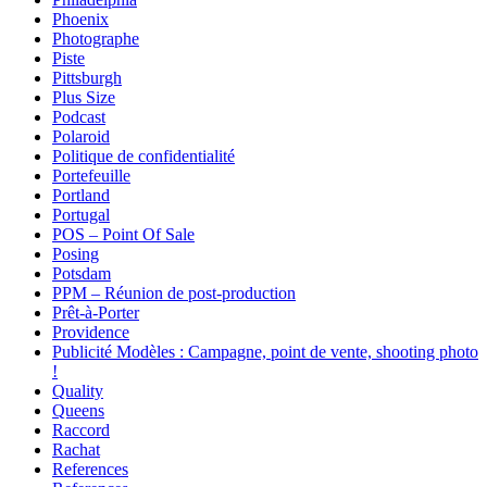
Phoenix
Photographe
Piste
Pittsburgh
Plus Size
Podcast
Polaroid
Politique de confidentialité
Portefeuille
Portland
Portugal
POS – Point Of Sale
Posing
Potsdam
PPM – Réunion de post-production
Prêt-à-Porter
Providence
Publicité Modèles : Campagne, point de vente, shooting photo
!
Quality
Queens
Raccord
Rachat
References