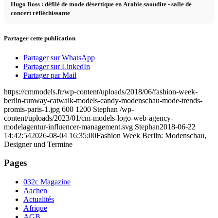
Hugo Boss : défilé de mode désertique en Arabie saoudite - salle de
concert réfléchissante
Partager cette publication
Partager sur WhatsApp
Partager sur LinkedIn
Partager par Mail
https://cmmodels.fr/wp-content/uploads/2018/06/fashion-week-
berlin-runway-catwalk-models-candy-modenschau-mode-trends-
promis-paris-1.jpg
600
1200
Stephan
/wp-
content/uploads/2023/01/cm-models-logo-web-agency-
modelagentur-influencer-management.svg
Stephan
2018-06-22
14:42:54
2026-08-04 16:35:00
Fashion Week Berlin: Modenschau,
Designer und Termine
Pages
032c Magazine
Aachen
Actualités
Afrique
AGB