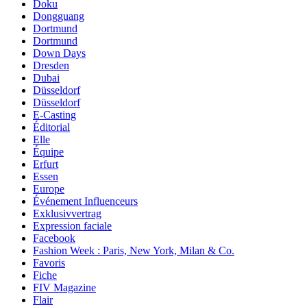
Doku
Dongguang
Dortmund
Dortmund
Down Days
Dresden
Dubai
Düsseldorf
Düsseldorf
E-Casting
Éditorial
Elle
Équipe
Erfurt
Essen
Europe
Événement Influenceurs
Exklusivvertrag
Expression faciale
Facebook
Fashion Week : Paris, New York, Milan & Co.
Favoris
Fiche
FIV Magazine
Flair