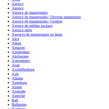
Agence
Agence
Agence de mannequins
Agence de mannequins | Devenir mannequin
Agence de mannequins | Gestion
Agence de médias sociaux
Agence mère
Agences de mannequins en ligne
Alex
Allure
Amazon
Amsterdam
Anchorage
Argentinien
Asap
Aschaffenburg
Asie
Atlanta
Augsburg
Austin
Australie
Autriche
Bali
Baltimore
Bamberg