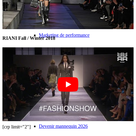
Influenceurs Agence
Marketing de performance
RIANI Fall / Winter 2018
Marketing des influenceurs
Gestion des influenceurs
Candidater
Devenir mannequin 2026
Devenir mannequin 2026
[crp limit="2"]