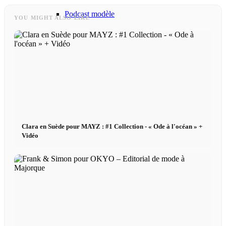
Podcast modèle
YOU MIGHT ALSO LIKE
Fashion Weeks
Marques de mode
Wiki
Clara en Suède pour MAYZ : #1 Collection - « Ode à l'océan » +
Réserver
Vidéo
Peppa Of The Day
Contact
x Instagram