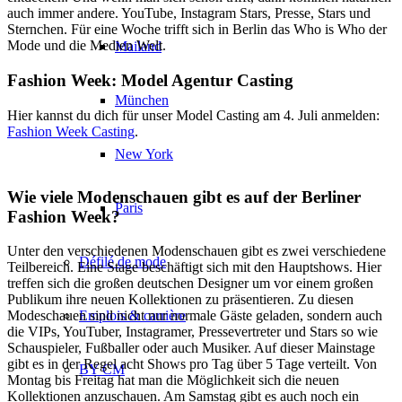
auch immer andere. YouTube, Instagram Stars, Presse, Stars und
Sternchen. Für eine Woche trifft sich in Berlin das Who is Who der
Mode und die Medien Welt.
Mailand
Fashion Week: Model Agentur Casting
München
Hier kannst du dich für unser Model Casting am 4. Juli anmelden:
Fashion Week Casting
.
New York
Wie viele Modenschauen gibt es auf der Berliner
Paris
Fashion Week?
Unter den verschiedenen Modenschauen gibt es zwei verschiedene
Défilé de mode
Teilbereich. Eine Stage beschäftigt sich mit den Hauptshows. Hier
treffen sich die großen deutschen Designer um vor einem großen
Publikum ihre neuen Kollektionen zu präsentieren. Zu diesen
Emplois & carrière
Modeschauen sind nicht nur normale Gäste geladen, sondern auch
die VIPs, YouTuber, Instagramer, Pressevertreter und Stars so wie
Schauspieler, Fußballer oder auch Musiker. Auf dieser Mainstage
gibt es in der Regel acht Shows pro Tag über 5 Tage verteilt. Von
BY CM
Montag bis Freitag hat man die Möglichkeit sich die neuen
Kollektionen anzuschauen. Am Samstag gibt es auch noch ein