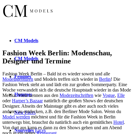
CM
Models
Fashion Week Berlin: Modenschau,
CM
Models
Designer und Termine
Fashion Week Berlin – Bald ist es wieder soweit und alle
Femmes
Modelagenturen
und Models treffen sich wieder in
Berlin
! Die
Fashion Week steht an und lädt ein zur großen Sommerparty. Eine
Woche verwandelt sich die deutsche Hauptstadt wieder in das Mode
Hommes
Mekka. Viele kennen aus den
Modezeitschriften
wie
Vogue
,
Elle
oder
Harper’s Bazaar
natürlich die großen Shows der deutschen
Designer. Abseits der Mainstage gibt es aber auch noch vieles
anderes zu entdecken, z.B. den Berliner Mode Salon. Wenn du
New
Faces
Model werden
möchtest und für die Fashion Week in Berlin
unterwegs bist, brauchst du natürlich auch ein gemütliches
Hotel
.
Von dort aus kann es dann zu den Shows gehen und am Abend
Nouvelles
Faces
noch in ein nettes
Restaurant
.