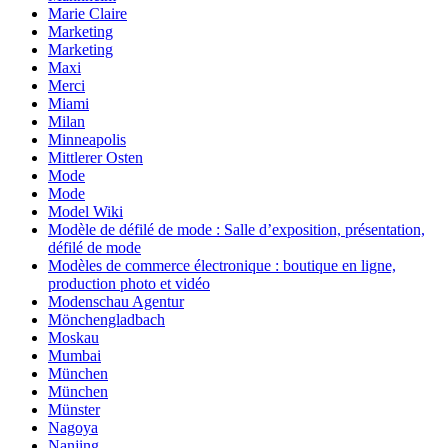
Marie Claire
Marketing
Marketing
Maxi
Merci
Miami
Milan
Minneapolis
Mittlerer Osten
Mode
Mode
Model Wiki
Modèle de défilé de mode : Salle d’exposition, présentation,
défilé de mode
Modèles de commerce électronique : boutique en ligne,
production photo et vidéo
Modenschau Agentur
Mönchengladbach
Moskau
Mumbai
München
München
Münster
Nagoya
Nanjing