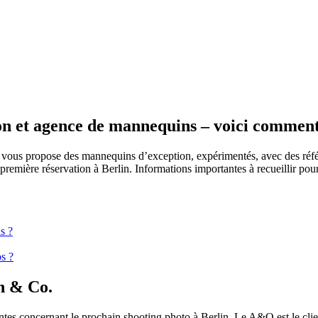
ion et agence de mannequins – voici commen
vous propose des mannequins d’exception, expérimentés, avec des réf
première réservation à Berlin. Informations importantes à recueillir pour
s ?
s ?
on & Co.
es concernant le prochain shooting photo à Berlin. Le A&O est le client f