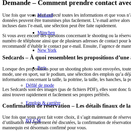
Demande – Comment prendre contact avec
Mailand
Une fois que vous avez collecté toutes les informations et que vous n’av
données peuvent être transmises plus facilement. L’e-mail arrive alors
incluses dans l’e-mail, une sélection peut être faite rapidement.
München
Si vous avez encore des questions concernant le shooting ou la réser
numéro de téléphone ainsi que de plusieurs adresses de contact pour les
recommandé d’établir le contact par e-mail. Ensuite, l’agence de manne
New York
Sedcards – À quoi ressemblent les propositions d’un
Paris
Lorsque des propositions pour un shooting photo sont envoyées, toute
mode, une en sport, sur le podium, une sélection des emplois qu’a déjà
informations concernant la taille, la poitrine, la taille, les hanches, l
Défilé de mode
Les Sedcards sont des images (pas de fichiers PDF), elles sont donc fa
ainsi trouver rapidement et facilement ses propres préférés.
Emplois & carrière
Confirmation de réservation – Les détails finaux de l
Une fois que vous avez fait votre choix, il s’agit maintenant de réser
BY CM
d’utilisation ont également été discutées, la confirmation de réservat
mannequin est désormais confirmé pour vous.