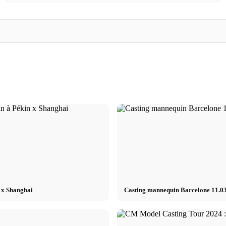
Influenceurs
Kauffrau
Influenceurs et marketing social - Stage,
Kauffrau / Kaufma
 Jordan
Cologne - Agence de médias sociaux (interne)
Berufsausbildung (
m/f/* - attribué
mannequins m/w/*
n x Shanghai
Casting mannequin Barcelone 11.03.