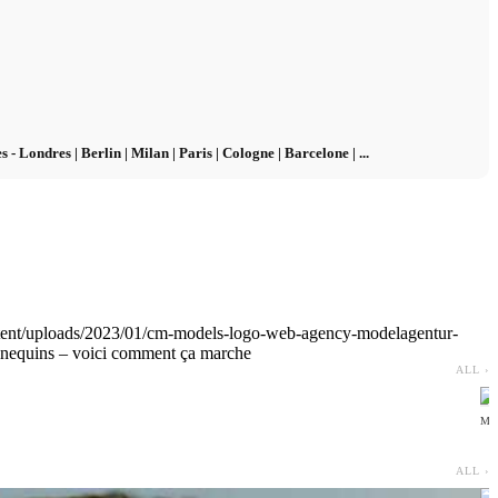
 Londres | Berlin | Milan | Paris | Cologne | Barcelone | ...
ent/uploads/2023/01/cm-models-logo-web-agency-modelagentur-
annequins – voici comment ça marche
ALL ›
MI
ALL ›