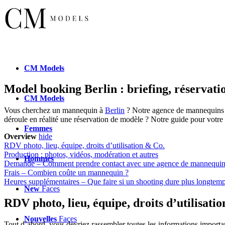
CM
Models
Model booking Berlin : briefing, réservat
CM
Models
Vous cherchez un mannequin à
Berlin
? Notre agence de mannequins 
déroule en réalité une réservation de modèle ? Notre guide pour votre 
Femmes
Overview
hide
RDV photo, lieu, équipe, droits d’utilisation & Co.
Production : photos, vidéos, modération et autres
Hommes
Demande – Comment prendre contact avec une agence de mannequin
Frais – Combien coûte un mannequin ?
Heures supplémentaires – Que faire si un shooting dure plus longtemp
New
Faces
RDV photo, lieu, équipe, droits d’utilisati
Nouvelles
Faces
Tout d’abord, vous devriez rassembler toutes les informations important