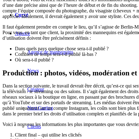
d’une date précise ainsi que de l’heure de début et de fin du shooting.
compte l’équipe composée du photographe, du visagiste (cheveux + maqui
Curvé
apprécié. Idéalement, il devrait également y avoir une styliste. Ces d
Il faut également prendre en compte le lieu, qu’il s’agisse de Berlin
Pour vous, en tant que client, la proximité des mannequins est égaleme
Agence
d’utilisation doivent être précisément définis :
Dans quels pays quelque chose sera-t-il publié ?
Agence de mannequins
Combien de temps sera-t-il publié là-bas ?
Où sera-t-il publié ?
News
Production : photos, vidéos, modération et
Dans la section suivante, le travail devrait être décrit, qu’est-ce qui
Créateur
la télévision / le streaming ou des salons. Il s’agit également des droit
réseaux sociaux à la boutique en ligne, en passant par des brochures d
qu’à YouTube et sur des portails de streaming. Les médias doivent être 
Next Casting
publié uniquement sur un compte Instagram, les coûts sont bien plus f
dans le premier brief les droits d’utilisation complets et planifiés de la
Voici à nouveau les informations les plus importantes que vous devr
Clients
Client final – qui utilise les clichés