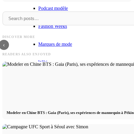
Podcast modèle
Fashion Weeks
Gestion
Devenir
Gestion de modèles / Marketing - Stage,
Devenir mannequin à Londres :
DISCOVER MORE
Cologne - Agence de modèles m/f/*
explique comment ça marche !
Marques de mode
‹
READERS ALSO ENJOYED
Wiki
Réserver
Peppa Of The Day
Modeler en Chine BTS : Gaia (Paris), ses expériences de mannequin à Péki
Contact
x Instagram