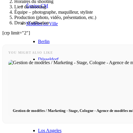
Horaires du shooting
Équipe CM
Lieu du shooting
Équipe – photographe, maquilleur, styliste
Production (photo, vidéo, présentation, etc.)
Droits d’utilisation
Modèles en Ville
[crp limit="2"]
Berlin
YOU MIGHT ALSO LIKE
Düsseldorf
Hambourg
Cologne
Gestion de modèles / Marketing - Stage, Cologne - Agence de modèles m/
London
Los Angeles