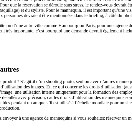
 Pour que la réservation se déroule sans stress, le rendez-vous devrait êt
llage) et du styliste. Pour le mannequin, il est important qu’une visag
eux personnes devraient être mentionnées dans le briefing, à côté du pho
-Mitte ou d’une autre ville comme Hambourg ou Paris, pour une agence d
nt très importante, c’est pourquoi une demande devrait également inclure
 autres
 sera produit ? S’agit-il d’un shooting photo, seul ou avec d’autres man
s d’utilisation des images. En ce qui concerne les droits d’utilisation (au
’image, une utilisation interne uniquement pour la formation des employ
détaillés avec précision, car les droits d’utilisation des mannequins son
aibles pendant un an que s’il est utilisé à l’échelle mondiale pour un 
 production.
iez envoyer à une agence de mannequins si vous souhaitez réserver un 