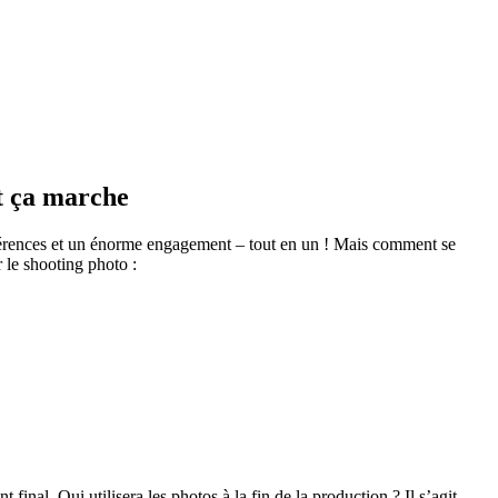
t ça marche
érences et un énorme engagement – tout en un ! Mais comment se
 le shooting photo :
inal. Qui utilisera les photos à la fin de la production ? Il s’agit