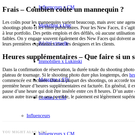
Influenceurs x CM
Frais – Combien coûte un mannequin ?
Les coûts pour les mannequins varient beaucoup, mais avec une agence 
Marketing x One
shootings photo et les films publicitaires. Pour les New Faces, il s’agi
à leur portfolio. Des petits emplois et des défilés, où aucune utilisati
faibles. On y engage souvent également des New Faces qui doivent acqu
Réalité virtuelle
leurs premières expériences avec les designers et les clients.
Heures supplémentaires – Que faire si un 
Immobilien x Lukinski
Dans la confirmation de réservation, la durée totale du shooting photo
plateau de tournage. Si le shooting photo dure plus longtemps, des
he
Magazine x FIV
commencée est facturée. Dans la plupart des shootings, on accorde to
première heure d’heures supplémentaires est facturée. En général, il ex
pause d’une heure qui doit être insérée entre ces 8 heures. D’un autre 
aucun autre travail ne sera possible, le paiement est légèrement supér
Couture x CM
Influenceurs
YOU MIGHT ALSO LIKE
Influenceurs x CM