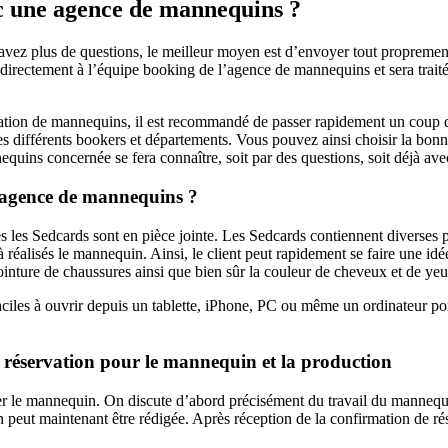
 une agence de mannequins ?
ez plus de questions, le meilleur moyen est d’envoyer tout proprement par 
 directement à l’équipe booking de l’agence de mannequins et sera traité
vation de mannequins, il est recommandé de passer rapidement un coup 
 différents bookers et départements. Vous pouvez ainsi choisir la bonne p
quins concernée se fera connaître, soit par des questions, soit déjà ave
e agence de mannequins ?
s les Sedcards sont en pièce jointe. Les Sedcards contiennent diverses
 réalisés le mannequin. Ainsi, le client peut rapidement se faire une i
a pointure de chaussures ainsi que bien sûr la couleur de cheveux et de yeu
ciles à ouvrir depuis un tablette, iPhone, PC ou même un ordinateur por
a réservation pour le mannequin et la production
ver le mannequin. On discute d’abord précisément du travail du mannequin
ion peut maintenant être rédigée. Après réception de la confirmation de