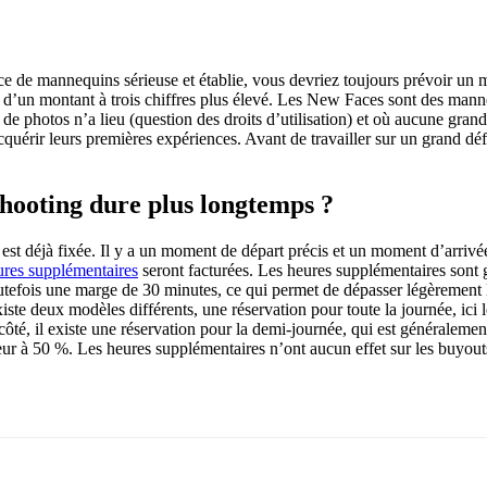
de mannequins sérieuse et établie, vous devriez toujours prévoir un mon
t d’un montant à trois chiffres plus élevé. Les New Faces sont des manneq
on de photos n’a lieu (question des droits d’utilisation) et où aucune gra
érir leurs premières expériences. Avant de travailler sur un grand défi
shooting dure plus longtemps ?
 est déjà fixée. Il y a un moment de départ précis et un moment d’arriv
ures supplémentaires
seront facturées. Les heures supplémentaires sont 
utefois une marge de 30 minutes, ce qui permet de dépasser légèrement 
iste deux modèles différents, une réservation pour toute la journée, ici
côté, il existe une réservation pour la demi-journée, qui est généralemen
ieur à 50 %. Les heures supplémentaires n’ont aucun effet sur les buyout