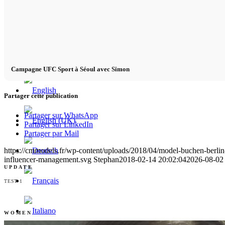
x TikTok
x YouTube
Campagne UFC Sport à Séoul avec Simon
Partager cette publication
Partager sur WhatsApp
Partager sur LinkedIn
Partager par Mail
https://cmmodels.fr/wp-content/uploads/2018/04/model-buchen-berlin-
influencer-management.svg
Stephan
2018-02-14 20:02:04
2026-08-02
UPDATE
TEST 1
WOMEN