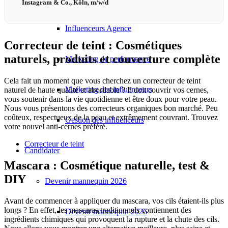
Instagram & Co., Köln, m/w/d
Influenceurs Agence
Correcteur de teint : Cosmétiques
naturels, produits et couverture complète
Marketing de performance
Cela fait un moment que vous cherchez un correcteur de teint
Marketing des influenceurs
naturel de haute qualité et abordable ? Il doit couvrir vos cernes,
vous soutenir dans la vie quotidienne et être doux pour votre peau.
Nous vous présentons des correcteurs organiques bon marché. Peu
coûteux, respectueux de la peau et extrêmement couvrant. Trouvez
Gestion des influenceurs
votre nouvel anti-cernes préféré.
Correcteur de teint
Candidater
Mascara : Cosmétique naturelle, test &
DIY
Devenir mannequin 2026
Avant de commencer à appliquer du mascara, vos cils étaient-ils plus
longs ? En effet, les mascaras traditionnels contiennent des
Devenir mannequin 2026
ingrédients chimiques qui provoquent la rupture et la chute des cils.