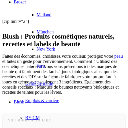
Brozer
Mailand
[crp limit="2"]
München
Blush : Produits cosmétiques naturels,
recettes et labels de beauté
New York
Faites des économies, choisissez votre couleur, protégez votre
peau
et faites un geste pour l’environnement. Comment ? Utilisez des
Paris
cosmétiques naturels ! Nous vous présentons ici des
marques de
beauté
qui fabriquent des fards à joues biologiques ainsi que des
recettes et des DIY sur la façon de fabriquer votre propre fard à
joues en crème avec seulement 3 ingrédients. Egalement des
Défilé de mode
conseils spéciaux : Marques de baumes nettoyants biologiques et
recettes de teintes pour les lèvres.
Emplois & carrière
Blush
BY CM
YOU MIGHT ALSO LIKE