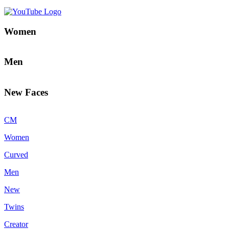
Women
Men
New Faces
CM
Women
Curved
Men
New
Twins
Creator