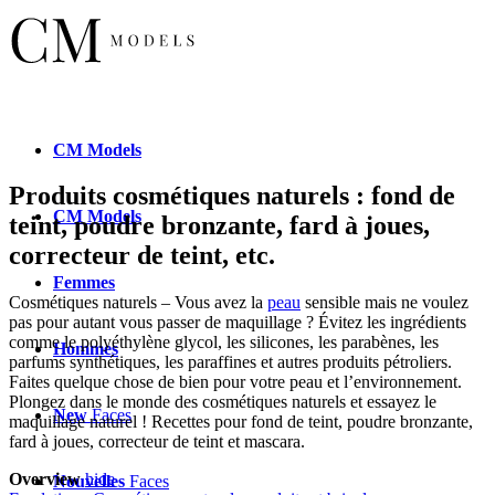
CM
Models
Produits cosmétiques naturels : fond de
CM
Models
teint, poudre bronzante, fard à joues,
correcteur de teint, etc.
Femmes
Cosmétiques naturels – Vous avez la
peau
sensible mais ne voulez
pas pour autant vous passer de maquillage ? Évitez les ingrédients
comme le polyéthylène glycol, les silicones, les parabènes, les
Hommes
parfums synthétiques, les paraffines et autres produits pétroliers.
Faites quelque chose de bien pour votre peau et l’environnement.
Plongez dans le monde des cosmétiques naturels et essayez le
New
Faces
maquillage naturel ! Recettes pour fond de teint, poudre bronzante,
fard à joues, correcteur de teint et mascara.
Overview
hide
Nouvelles
Faces