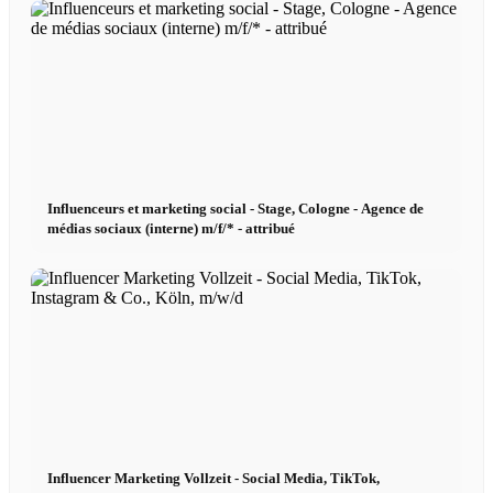
Influenceurs x CM
Marketing x One
Réalité virtuelle
Influenceurs et marketing social - Stage, Cologne - Agence de
Immobilien x Lukinski
médias sociaux (interne) m/f/* - attribué
Magazine x FIV
Couture x CM
Influenceurs
Influencer Marketing Vollzeit - Social Media, TikTok,
Influenceurs x CM