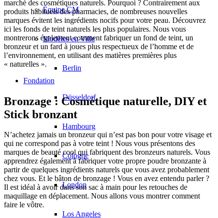
marché des cosmétiques naturels. Pourquoi ? Contrairement aux
Équipe CM
produits habituels des pharmacies, de nombreuses nouvelles
marques évitent les ingrédients nocifs pour votre peau. Découvrez
ici les fonds de teint naturels les plus populaires. Nous vous
montrerons également comment fabriquer un fond de teint, un
Modèles en Ville
bronzeur et un fard à joues plus respectueux de l’homme et de
l’environnement, en utilisant des matières premières plus
« naturelles ».
Berlin
Fondation
Düsseldorf
Bronzage : Cosmétique naturelle, DIY et
Stick bronzant
Hambourg
N’achetez jamais un bronzeur qui n’est pas bon pour votre visage et
qui ne correspond pas à votre teint ! Nous vous présentons des
marques de beauté cool qui fabriquent des bronzeurs naturels. Vous
Cologne
apprendrez également à fabriquer votre propre poudre bronzante à
partir de quelques ingrédients naturels que vous avez probablement
chez vous. Et le bâton de bronzage ! Vous en avez entendu parler ?
London
Il est idéal à avoir dans son sac à main pour les retouches de
maquillage en déplacement. Nous allons vous montrer comment
faire le vôtre.
Los Angeles