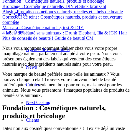
Fondation : Cosmétiques naturels, produits et bricolage
Bronzage : Cosmétique naturelle, DIY et Stick bronzant
Blush : Produits cosmétiques naturels, recettes et labels de beauté
Curvé
Correcteur de teint : Cosmétiques naturels, produits et couverture
complète
Mascara : Cosmétique naturelle, test & DIY
Agence
4 labels de beauté sans animaux : Drunk Elephant, Ilia & IGK Hair
Plus de conseils de beauté ! Guide de beauté CM
Nous vous montrons comment réaliser chez vous votre propre
Agence de mannequins
maquillage naturel, parfaitement adapté à votre peau. Nous vous
présentons également des labels qui vendent des cosmétiques
naturels avec des ingrédients naturels sains pour votre peau.
News
Votre marque de beauté préférée teste-t-elle les animaux ? Vous
pouvez changer cela ! Trouvez votre nouveau label de beauté
Créateur
préféré qui est non seulement bon pour vous, mais aussi pour les
animaux. Nous vous présentons 4 marques populaires de produits de
beauté sans animaux.
Next Casting
Fondation : Cosmétiques naturels,
produits et bricolage
Clients
Dites non aux cosmétiques conventionnels ! Il existe déjà un vaste