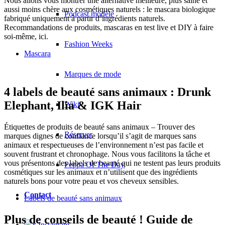
Nous allons vous montrer une alternative meilleure, plus saine et
aussi moins chère aux cosmétiques naturels : le mascara biologique
Podcast modèle
fabriqué uniquement à partir d’ingrédients naturels.
Recommandations de produits, mascaras en test live et DIY à faire
soi-même, ici.
Fashion Weeks
Mascara
Marques de mode
4 labels de beauté sans animaux : Drunk
Elephant, Ilia & IGK Hair
Wiki
Étiquettes de produits de beauté sans animaux – Trouver des
Réserver
marques dignes de confiance lorsqu’il s’agit de marques sans
animaux et respectueuses de l’environnement n’est pas facile et
souvent frustrant et chronophage. Nous vous facilitons la tâche et
vous présentons des labels de beauté qui ne testent pas leurs produits
Peppa Of The Day
cosmétiques sur les animaux et n’utilisent que des ingrédients
naturels bons pour votre peau et vos cheveux sensibles.
Contact
Labels de beauté sans animaux
Plus de conseils de beauté ! Guide de
x Instagram