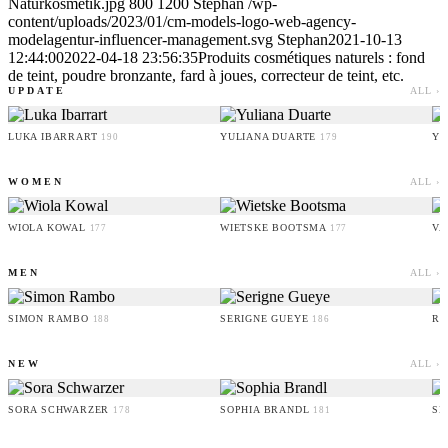
Naturkosmetik.jpg
800
1200
Stephan
/wp-
content/uploads/2023/01/cm-models-logo-web-agency-
modelagentur-influencer-management.svg
Stephan
2021-10-13
12:44:00
2022-04-18 23:56:35
Produits cosmétiques naturels : fond
de teint, poudre bronzante, fard à joues, correcteur de teint, etc.
UPDATE
ALL ›
LUKA IBARRART
YULIANA DUARTE
YO
190
179
WOMEN
ALL ›
WIOLA KOWAL
WIETSKE BOOTSMA
VA
177
177
MEN
ALL ›
SIMON RAMBO
SERIGNE GUEYE
RU
188
186
NEW
ALL ›
SORA SCHWARZER
SOPHIA BRANDL
SE
178
181