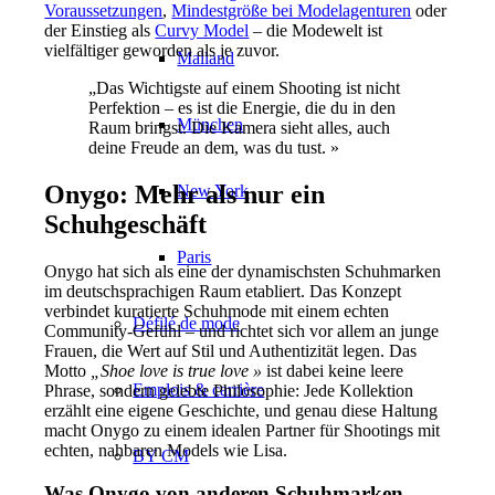
Voraussetzungen
,
Mindestgröße bei Modelagenturen
oder
der Einstieg als
Curvy Model
– die Modewelt ist
vielfältiger geworden als je zuvor.
Mailand
„Das Wichtigste auf einem Shooting ist nicht
Perfektion – es ist die Energie, die du in den
München
Raum bringst. Die Kamera sieht alles, auch
deine Freude an dem, was du tust. »
Onygo: Mehr als nur ein
New York
Schuhgeschäft
Paris
Onygo hat sich als eine der dynamischsten Schuhmarken
im deutschsprachigen Raum etabliert. Das Konzept
verbindet kuratierte Schuhmode mit einem echten
Défilé de mode
Community-Gefühl – und richtet sich vor allem an junge
Frauen, die Wert auf Stil und Authentizität legen. Das
Motto
„Shoe love is true love »
ist dabei keine leere
Emplois & carrière
Phrase, sondern gelebte Philosophie: Jede Kollektion
erzählt eine eigene Geschichte, und genau diese Haltung
macht Onygo zu einem idealen Partner für Shootings mit
echten, nahbaren Models wie Lisa.
BY CM
Was Onygo von anderen Schuhmarken