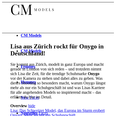
CM
Models
Lisa aus Zürich rockt für Onygo in
CM
Models
Deutschland!
Sie kommt aus Zürich, modelt in ganz Europa und macht
Femmes
gerade in London von sich reden – und trotzdem nimmt
sich Lisa die Zeit, für die trendige Schuhmarke
Onygo
vor der Kamera zu stehen und dabei alles zu geben. Was
Hommes
dieses Shooting so besonders macht, warum Onygo längst
mehr als nur ein Schuhgeschäft ist und was Lisas Karriere
für alle angehenden Models so inspirierend macht – das
erfährst du hier im Detail.
New
Faces
Overview
hide
Lisa: Das Schweizer Model, das Europa im Sturm erobert
Nouvelles
Faces
Onygo: Mehr als nur ein Schuhgeschäft