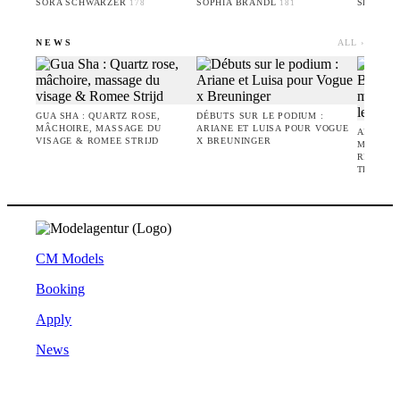
SORA SCHWARZER
SOPHIA BRANDL
SERIGN
178
181
NEWS
ALL ›
GUA SHA : QUARTZ ROSE,
DÉBUTS SUR LE PODIUM :
MÂCHOIRE, MASSAGE DU
ARIANE ET LUISA POUR VOGUE
ANTON 
VISAGE & ROMEE STRIJD
X BREUNINGER
MEN - U
RENCONT
TECH
CM Models
Booking
Apply
News