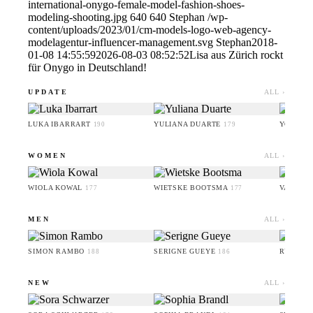
international-onygo-female-model-fashion-shoes-
modeling-shooting.jpg
640
640
Stephan
/wp-
content/uploads/2023/01/cm-models-logo-web-agency-
modelagentur-influencer-management.svg
Stephan
2018-
01-08 14:55:59
2026-08-03 08:52:52
Lisa aus Zürich rockt
für Onygo in Deutschland!
UPDATE
ALL ›
LUKA IBARRART
YULIANA DUARTE
YOO HA
190
179
WOMEN
ALL ›
WIOLA KOWAL
WIETSKE BOOTSMA
VALERI
177
177
MEN
ALL ›
SIMON RAMBO
SERIGNE GUEYE
RUFUS 
188
186
NEW
ALL ›