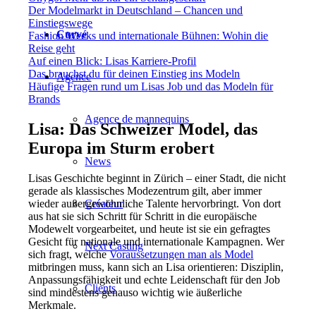
Der Modelmarkt in Deutschland – Chancen und
Einstiegswege
Curvé
Fashion Weeks und internationale Bühnen: Wohin die
Reise geht
Auf einen Blick: Lisas Karriere-Profil
Das brauchst du für deinen Einstieg ins Modeln
Agence
Häufige Fragen rund um Lisas Job und das Modeln für
Brands
Agence de mannequins
Lisa: Das Schweizer Model, das
Europa im Sturm erobert
News
Lisas Geschichte beginnt in Zürich – einer Stadt, die nicht
gerade als klassisches Modezentrum gilt, aber immer
wieder außergewöhnliche Talente hervorbringt. Von dort
Créateur
aus hat sie sich Schritt für Schritt in die europäische
Modewelt vorgearbeitet, und heute ist sie ein gefragtes
Gesicht für nationale und internationale Kampagnen. Wer
Next Casting
sich fragt, welche
Voraussetzungen man als Model
mitbringen muss, kann sich an Lisa orientieren: Disziplin,
Anpassungsfähigkeit und echte Leidenschaft für den Job
Clients
sind mindestens genauso wichtig wie äußerliche
Merkmale.