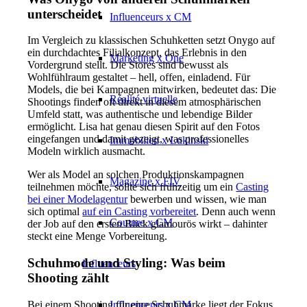
unterscheidet
Influenceurs x CM
Im Vergleich zu klassischen Schuhketten setzt Onygo auf
ein durchdachtes Filialkonzept, das Erlebnis in den
Marketing x One
Vordergrund stellt. Die Stores sind bewusst als
Wohlfühlraum gestaltet – hell, offen, einladend. Für
Models, die bei Kampagnen mitwirken, bedeutet das: Die
Réalité virtuelle
Shootings finden oft direkt in diesem atmosphärischen
Umfeld statt, was authentische und lebendige Bilder
ermöglicht. Lisa hat genau diesen Spirit auf den Fotos
eingefangen und damit gezeigt, was professionelles
Immobilien x Lukinski
Modeln wirklich ausmacht.
Wer als Model an solchen Produktionskampagnen
Magazine x FIV
teilnehmen möchte, sollte sich frühzeitig um ein
Casting
bei einer Modelagentur
bewerben und wissen, wie man
sich optimal
auf ein Casting vorbereitet
. Denn auch wenn
Couture x CM
der Job auf den ersten Blick glamourös wirkt – dahinter
steckt eine Menge Vorbereitung.
Schuhmode und Styling: Was beim
Influenceurs
Shooting zählt
Influenceurs x CM
Bei einem Shooting für eine Schuhmarke liegt der Fokus