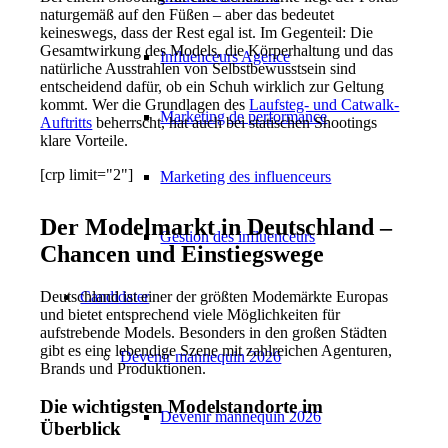
naturgemäß auf den Füßen – aber das bedeutet
keineswegs, dass der Rest egal ist. Im Gegenteil: Die
Gesamtwirkung des Models, die Körperhaltung und das
Influenceurs Agence
natürliche Ausstrahlen von Selbstbewusstsein sind
entscheidend dafür, ob ein Schuh wirklich zur Geltung
kommt. Wer die Grundlagen des
Laufsteg- und Catwalk-
Marketing de performance
Auftritts
beherrscht, hat auch bei statischen Shootings
klare Vorteile.
[crp limit="2"]
Marketing des influenceurs
Der Modelmarkt in Deutschland –
Gestion des influenceurs
Chancen und Einstiegswege
Deutschland ist einer der größten Modemärkte Europas
Candidater
und bietet entsprechend viele Möglichkeiten für
aufstrebende Models. Besonders in den großen Städten
gibt es eine lebendige Szene mit zahlreichen Agenturen,
Devenir mannequin 2026
Brands und Produktionen.
Die wichtigsten Modelstandorte im
Devenir mannequin 2026
Überblick