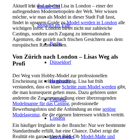
Aktuell lebt und arbeitet Lisa in London – einer der
Équipe CM
aufregendsten Modemetropolen der Welt. Wer wissen
möchte, wie man als Model in dieser Stadt Fuß fasst,
findet in unserem Guide zu
Model werden in London
alle
Modèles en Ville
wichtigen Infos. London bietet nicht nur zahlreiche
Castings, sondern auch Zugang zu internationalen
Agenturen, die gezielt nach frischen Gesichtern aus dem
Berlin
europäischen Raum suchen.
Von Zürich nach London – Lisas Weg als
Düsseldorf
Profi
Der Weg vom Hobby-Model zur professionellen
Hambourg
Erscheinung ist selten geradlinig. Lisa hat früh
verstanden, dass es klare
Schritte zum Model werden
gibt,
die man konsequent gehen muss. Dazu gehören unter
anderem die Zusammenstellung einer überzeugenden
Cologne
Modelmappe für das Casting
, professionelle
Bewerbungsfotos und die Anbindung an eine
seriöse
Modelagentur
, die die eigenen Interessen wirklich vertritt.
London
Ein häufiger Irrglaube in der Branche: Nur wer bestimmte
Standardmaße erfüllt, hat eine Chance. Dabei zeigt die
Realität ein ganz anderes Bild. Ob
Model-Maße und
Los Angeles