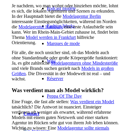
Je nachdem, wo man wohnt oder hinziehen möchte, lohnt
Podcast modèle
es sich, die lokalen Agenturen und Szenen zu erkunden.
In der Hauptstadt bietet die
Modelagentur Berlin
interessante Einstiegsmöglichkeiten, während im Norden
Fashion Weeks
die
Modelagentur Hamburg
eine erste Anlaufstelle sein
kann. Wer im Rhein-Main-Gebiet zuhause ist, findet beim
Thema
Model werden in Frankfurt
hilfreiche
Orientierung.
Marques de mode
Für alle, die noch unsicher sind, ob das Modeln auch
ohne Standardmaße oder große Körpergröße funktioniert:
Wiki
Ja, es gibt zahlreiche
Modelagenturen ohne Mindestgröße
und viele Brands suchen gezielt nach
Models in großen
Größen
. Die Diversität in der Modewelt ist real – und
Réserver
wächst.
Was verdient man als Model wirklich?
Peppa Of The Day
Eine Frage, die fast alle stellen:
Was verdient ein Model
tatsächlich? Die Antwort ist nuanciert. Einsteiger
verdienen oft weniger als erwartet, während erfahrene
Contact
Models mit einem guten Netzwerk und einer starken
Agentur im Rücken sehr gut von ihrem Job leben können.
Wichtig zu wissen: Eine
Modelagentur sollte niemals