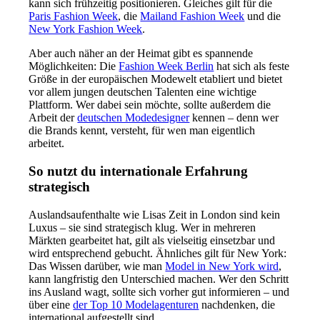
kann sich frühzeitig positionieren. Gleiches gilt für die
Paris Fashion Week
, die
Mailand Fashion Week
und die
New York Fashion Week
.
Aber auch näher an der Heimat gibt es spannende
Möglichkeiten: Die
Fashion Week Berlin
hat sich als feste
Größe in der europäischen Modewelt etabliert und bietet
vor allem jungen deutschen Talenten eine wichtige
Plattform. Wer dabei sein möchte, sollte außerdem die
Arbeit der
deutschen Modedesigner
kennen – denn wer
die Brands kennt, versteht, für wen man eigentlich
arbeitet.
So nutzt du internationale Erfahrung
strategisch
Auslandsaufenthalte wie Lisas Zeit in London sind kein
Luxus – sie sind strategisch klug. Wer in mehreren
Märkten gearbeitet hat, gilt als vielseitig einsetzbar und
wird entsprechend gebucht. Ähnliches gilt für New York:
Das Wissen darüber, wie man
Model in New York wird
,
kann langfristig den Unterschied machen. Wer den Schritt
ins Ausland wagt, sollte sich vorher gut informieren – und
über eine
der Top 10 Modelagenturen
nachdenken, die
international aufgestellt sind.