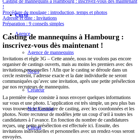
Casting de mannequins à Hambourg : inscrivez-vous dès maintenant
!
Procédure de moulage : introduction, temps et photos
Curvé
Adresse et date : Invitations
Préparation : 9 conseils simples
Agence
Casting de mannequins à Hambourg :
inscrivez-vous dès maintenant !
Agence de mannequins
Invitations et règle 3G – Cette année, nous ne voulons pas encore
organiser de castings ouverts, mais au moins les premiers avec des
invitations personnelles ! Afin que le casting se déroule dans un
News
cercle restreint, l’adresse exacte et la date individuelle ne seront
communiquées qu’avec une invitation, après une petite présélection
par nos recruteurs de mannequins.
Créateur
La première étape consiste à nous envoyer quelques informations
sur vous et une photo. L’application est très simple, un peu plus bas
vous trouverez le formulaire de casting, avec les coordonnées et les
Next Casting
photos. Notre recruteur de modèles jette un coup d’œil à toutes les
candidatures à l’avance. En fonction du nombre de candidatures
reçues, une petite présélection est effectuée ici. Ensuite, des
Clients
invitations individuelles et personnelles avec un rendez-vous seront
envoyées.