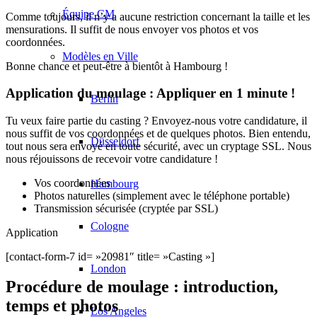
Équipe CM
Comme toujours, il n’y a aucune restriction concernant la taille et les
mensurations. Il suffit de nous envoyer vos photos et vos
coordonnées.
Modèles en Ville
Bonne chance et peut-être à bientôt à Hambourg !
Application du moulage : Appliquer en 1 minute !
Berlin
Tu veux faire partie du casting ? Envoyez-nous votre candidature, il
nous suffit de vos coordonnées et de quelques photos. Bien entendu,
Düsseldorf
tout nous sera envoyé en toute sécurité, avec un cryptage SSL. Nous
nous réjouissons de recevoir votre candidature !
Vos coordonnées
Hambourg
Photos naturelles (simplement avec le téléphone portable)
Transmission sécurisée (cryptée par SSL)
Cologne
Application
[contact-form-7 id= »20981″ title= »Casting »]
London
Procédure de moulage : introduction,
temps et photos
Los Angeles