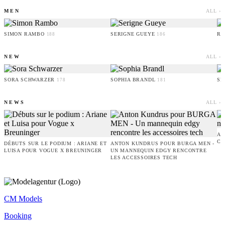
MEN
ALL ›
SIMON RAMBO
SERIGNE GUEYE
RU
188
186
NEW
ALL ›
SORA SCHWARZER
SOPHIA BRANDL
SE
178
181
NEWS
ALL ›
AM
CO
DÉBUTS SUR LE PODIUM : ARIANE ET
ANTON KUNDRUS POUR BURGA MEN -
LUISA POUR VOGUE X BREUNINGER
UN MANNEQUIN EDGY RENCONTRE
LES ACCESSOIRES TECH
CM Models
Booking