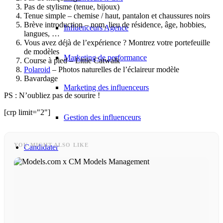
Pas de stylisme (tenue, bijoux)
Tenue simple – chemise / haut, pantalon et chaussures noirs
Brève introduction – nom, lieu de résidence, âge, hobbies,
Influenceurs Agence
langues, …
Vous avez déjà de l’expérience ? Montrez votre portefeuille
de modèles
Marketing de performance
Course à pied – Little Catwalk
Polaroid
– Photos naturelles de l’éclaireur modèle
Bavardage
Marketing des influenceurs
PS : N’oubliez pas de sourire !
[crp limit="2"]
Gestion des influenceurs
YOU MIGHT ALSO LIKE
Candidater
Devenir mannequin 2026
Devenir mannequin 2026