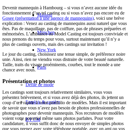
Devenir mannequin à Hambourg – si vous n’avez aucune idée du
fonctionnement d’un tel casting ou si vous n’avez pas encore eu de
Mailand
Gosee (présentation à une agence de mannequins)
, voici une brève
explication : Venez au casting de mannequins aussi naturel que vous
êtes. Pas de maquillage, pas de coiffure, pas de phrases préparées et
München
mémorisées. L’ambiance au Model Casting est toujours conviviale et
nous prenons du temps pour vous, surtout maintenant qu’il n’y a
plus de castings ouverts, mais des castings sur invitation !
New York
Le jour du casting, choisissez une tenue simple, de préférence noire
unie. Ainsi, rien ne viendra vous distraire de votre beauté naturelle.
Taille, traits du visage proéminents, courbes, tout le monde a une
Paris
chance avec nous.
Présentation et photos
Défilé de mode
Les castings sont toujours relativement similaires, vous vous
présentez brièvement, et si vous avez déjà des photos, ils jettent un
Emplois & carrière
coup d’œil rapide à votre portfolio de modèles. Mais il est important
de savoir que vous n’avez pas besoin de photos professionnelles de
photographes pour devenir mannequin. Nos recruteurs de modèles
voient votre potentiel même sans photos parfaites. Pour votre
BY CM
candidature, il vous suffit donc de nous envoyer de simples photos
que vous prenez avec votre téléphone portable, avec un ami ou vos