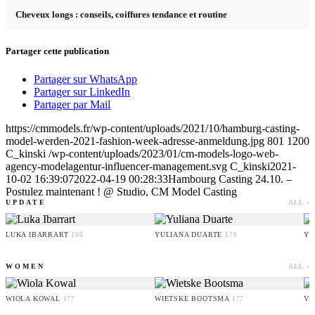
Cheveux longs : conseils, coiffures tendance et routine
Partager cette publication
Partager sur WhatsApp
Partager sur LinkedIn
Partager par Mail
https://cmmodels.fr/wp-content/uploads/2021/10/hamburg-casting-
model-werden-2021-fashion-week-adresse-anmeldung.jpg
801
1200
C_kinski
/wp-content/uploads/2023/01/cm-models-logo-web-
agency-modelagentur-influencer-management.svg
C_kinski
2021-
10-02 16:39:07
2022-04-19 00:28:33
Hambourg Casting 24.10. –
Postulez maintenant ! @ Studio, CM Model Casting
UPDATE
ALL ›
LUKA IBARRART
YULIANA DUARTE
YO
190
179
WOMEN
ALL ›
WIOLA KOWAL
WIETSKE BOOTSMA
VA
177
177