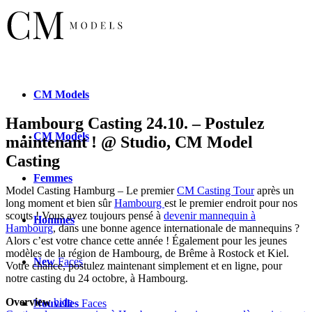
CM
Models
Hambourg Casting 24.10. – Postulez
CM
Models
maintenant ! @ Studio, CM Model
Casting
Femmes
Model Casting Hamburg – Le premier
CM Casting Tour
après un
long moment et bien sûr
Hambourg
est le premier endroit pour nos
scouts ! Vous avez toujours pensé à
devenir mannequin à
Hommes
Hambourg
, dans une bonne agence internationale de mannequins ?
Alors c’est votre chance cette année ! Également pour les jeunes
modèles de la région de Hambourg, de Brême à Rostock et Kiel.
New
Faces
Votre chance, postulez maintenant simplement et en ligne, pour
notre casting du 24 octobre, à Hambourg.
Overview
hide
Nouvelles
Faces