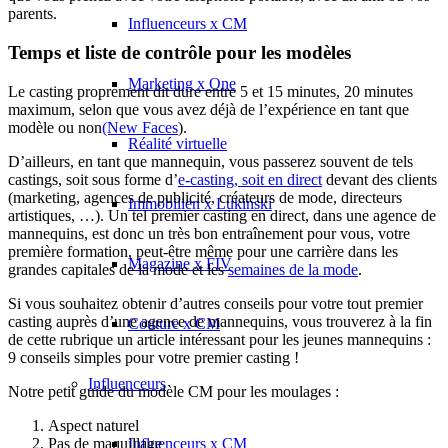
parents.
Influenceurs x CM
Temps et liste de contrôle pour les modèles
Marketing x One
Le casting proprement dit dure entre 5 et 15 minutes, 20 minutes
maximum, selon que vous avez déjà de l’expérience en tant que
modèle ou non
(New Faces
).
Réalité virtuelle
D’ailleurs, en tant que mannequin, vous passerez souvent de tels
castings, soit sous forme d’
e-casting, soit en direct
devant des clients
(marketing, agences de publicité, créateurs de mode, directeurs
Immobilien x Lukinski
artistiques, …). Un tel premier casting en direct, dans une agence de
mannequins, est donc un très bon entraînement pour vous, votre
première formation, peut-être même pour une carrière dans les
Magazine x FIV
grandes capitales de la mode et les
semaines de la mode
.
Si vous souhaitez obtenir d’autres conseils pour votre tout premier
casting auprès d’une agence de mannequins, vous trouverez à la fin
Couture x CM
de cette rubrique un article intéressant pour les jeunes mannequins :
9 conseils simples pour votre premier casting !
Influenceurs
Notre petit guide du modèle CM pour les moulages :
Aspect naturel
Influenceurs x CM
Pas de maquillage