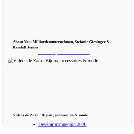
Influenceurs Agence
Marketing de performance
About You: Milliardenunternehmen, Stefanie Giesinger &
Kendall Jenner
Marketing des influenceurs
Gestion des influenceurs
Candidater
Devenir mannequin 2026
Vidéos de Zara : Bijoux, accessoires & mode
Devenir mannequin 2026