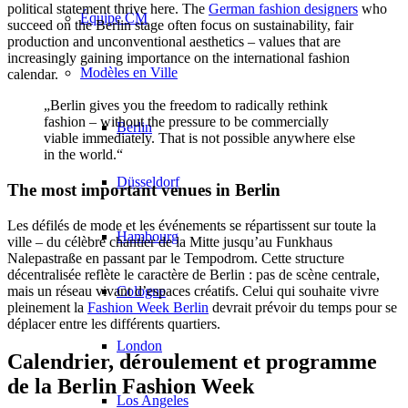
political statement thrive here. The
German fashion designers
who
Équipe CM
succeed on the Berlin stage often focus on sustainability, fair
production and unconventional aesthetics – values that are
increasingly gaining importance on the international fashion
Modèles en Ville
calendar.
„Berlin gives you the freedom to radically rethink
fashion – without the pressure to be commercially
Berlin
viable immediately. That is not possible anywhere else
in the world.“
Düsseldorf
The most important venues in Berlin
Les défilés de mode et les événements se répartissent sur toute la
Hambourg
ville – du célèbre chantier de la Mitte jusqu’au Funkhaus
Nalepastraße en passant par le Tempodrom. Cette structure
décentralisée reflète le caractère de Berlin : pas de scène centrale,
mais un réseau vivant d’espaces créatifs. Celui qui souhaite vivre
Cologne
pleinement la
Fashion Week Berlin
devrait prévoir du temps pour se
déplacer entre les différents quartiers.
London
Calendrier, déroulement et programme
de la Berlin Fashion Week
Los Angeles