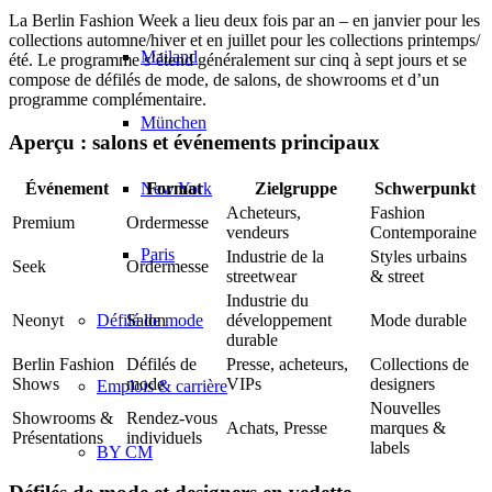
La Berlin Fashion Week a lieu deux fois par an – en janvier pour les
collections automne/hiver et en juillet pour les collections printemps/
Mailand
été. Le programme s’étend généralement sur cinq à sept jours et se
compose de défilés de mode, de salons, de showrooms et d’un
programme complémentaire.
München
Aperçu : salons et événements principaux
New York
Événement
Format
Zielgruppe
Schwerpunkt
Acheteurs,
Fashion
Premium
Ordermesse
vendeurs
Contemporaine
Paris
Industrie de la
Styles urbains
Seek
Ordermesse
streetwear
& street
Industrie du
Défilé de mode
Neonyt
Salon
développement
Mode durable
durable
Berlin Fashion
Défilés de
Presse, acheteurs,
Collections de
Shows
mode
VIPs
designers
Emplois & carrière
Nouvelles
Showrooms &
Rendez-vous
Achats, Presse
marques &
Présentations
individuels
labels
BY CM