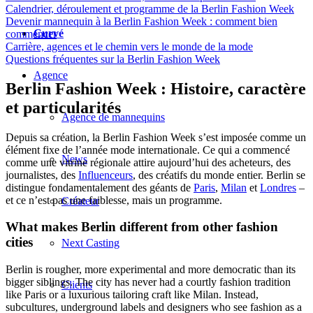
Calendrier, déroulement et programme de la Berlin Fashion Week
Devenir mannequin à la Berlin Fashion Week : comment bien
Curvé
commencer
Carrière, agences et le chemin vers le monde de la mode
Questions fréquentes sur la Berlin Fashion Week
Agence
Berlin Fashion Week : Histoire, caractère
et particularités
Agence de mannequins
Depuis sa création, la Berlin Fashion Week s’est imposée comme un
élément fixe de l’année mode internationale. Ce qui a commencé
News
comme une vitrine régionale attire aujourd’hui des acheteurs, des
journalistes, des
Influenceurs
, des créatifs du monde entier. Berlin se
distingue fondamentalement des géants de
Paris
,
Milan
et
Londres
–
et ce n’est pas une faiblesse, mais un programme.
Créateur
What makes Berlin different from other fashion
cities
Next Casting
Berlin is rougher, more experimental and more democratic than its
bigger siblings. The city has never had a courtly fashion tradition
Clients
like Paris or a luxurious tailoring craft like Milan. Instead,
subcultures, underground labels and designers who see fashion as a