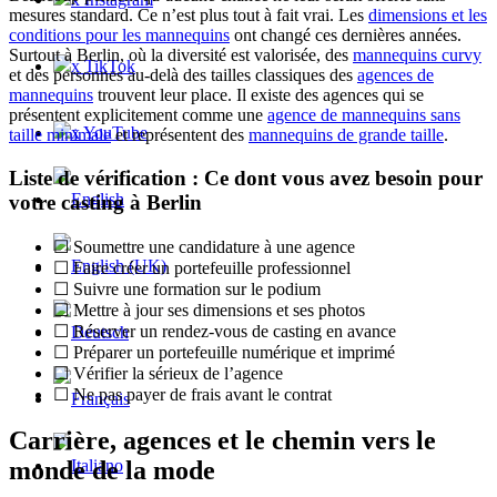
mesures standard. Ce n’est plus tout à fait vrai. Les
dimensions et les
conditions pour les mannequins
ont changé ces dernières années.
Surtout à Berlin, où la diversité est valorisée, des
mannequins curvy
x TikTok
et des personnes au-delà des tailles classiques des
agences de
mannequins
trouvent leur place. Il existe des agences qui se
présentent explicitement comme une
agence de mannequins sans
x YouTube
taille minimale
et représentent des
mannequins de grande taille
.
Liste de vérification : Ce dont vous avez besoin pour
votre casting à Berlin
☐ Soumettre une candidature à une agence
☐ Faire créer un portefeuille professionnel
☐ Suivre une formation sur le podium
☐ Mettre à jour ses dimensions et ses photos
☐ Réserver un rendez-vous de casting en avance
☐ Préparer un portefeuille numérique et imprimé
☐ Vérifier la sérieux de l’agence
☐ Ne pas payer de frais avant le contrat
Carrière, agences et le chemin vers le
monde de la mode