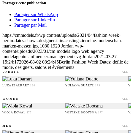
Partager cette publication
Partager sur WhatsApp
Partager sur LinkedIn
Partager par Mail
https://cmmodels.fr/wp-content/uploads/2021/04/fashion-week-
berlin-dates-shows-designer-fairs-castings-termine-modenschau-
marken-messen.jpg
1080
1920
Jordan
/wp-
content/uploads/2023/01/cm-models-logo-web-agency-
modelagentur-influencer-management.svg
Jordan
2021-03-27
15:24:17
2026-08-02 08:24:45
Berlin Fashion Week Dates: défilé de
mode, designers, salons et événements
UPDATE
ALL ›
LUKA IBARRART
YULIANA DUARTE
YO
190
179
WOMEN
ALL ›
WIOLA KOWAL
WIETSKE BOOTSMA
VA
177
177
MEN
ALL ›