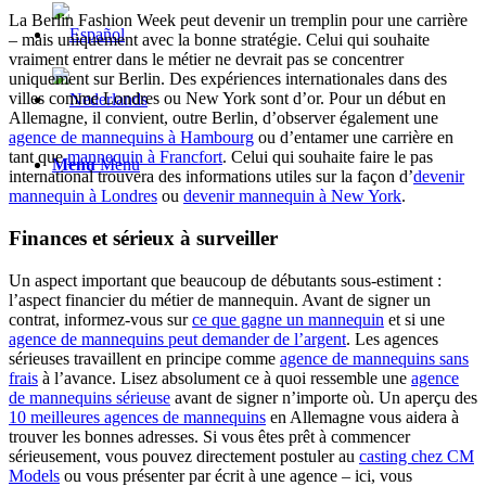
La Berlin Fashion Week peut devenir un tremplin pour une carrière
– mais uniquement avec la bonne stratégie. Celui qui souhaite
vraiment entrer dans le métier ne devrait pas se concentrer
uniquement sur Berlin. Des expériences internationales dans des
villes comme Londres ou New York sont d’or. Pour un début en
Allemagne, il convient, outre Berlin, d’observer également une
agence de mannequins à Hambourg
ou d’entamer une carrière en
tant que
mannequin à Francfort
. Celui qui souhaite faire le pas
Menu
Menu
international trouvera des informations utiles sur la façon d’
devenir
mannequin à Londres
ou
devenir mannequin à New York
.
Finances et sérieux à surveiller
Un aspect important que beaucoup de débutants sous-estiment :
l’aspect financier du métier de mannequin. Avant de signer un
contrat, informez-vous sur
ce que gagne un mannequin
et si une
agence de mannequins peut demander de l’argent
. Les agences
sérieuses travaillent en principe comme
agence de mannequins sans
frais
à l’avance. Lisez absolument ce à quoi ressemble une
agence
de mannequins sérieuse
avant de signer n’importe où. Un aperçu des
10 meilleures agences de mannequins
en Allemagne vous aidera à
trouver les bonnes adresses. Si vous êtes prêt à commencer
sérieusement, vous pouvez directement postuler au
casting chez CM
Models
ou vous présenter par écrit à une agence – ici, vous