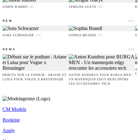
SIMON RAMBO
SERIGNE GUEYE
RU
188
186
NEW
ALL ›
SORA SCHWARZER
SOPHIA BRANDL
SE
178
181
NEWS
ALL ›
AM
CO
DÉBUTS SUR LE PODIUM : ARIANE ET
ANTON KUNDRUS POUR BURGA MEN -
LUISA POUR VOGUE X BREUNINGER
UN MANNEQUIN EDGY RENCONTRE
LES ACCESSOIRES TECH
CM Models
Booking
Apply