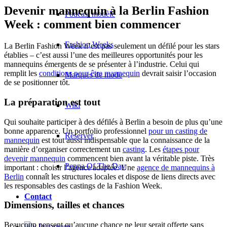
Devenir mannequin à la Berlin Fashion
Podcast modèle
Week : comment bien commencer
Fashion Weeks
La Berlin Fashion Week n’est pas seulement un défilé pour les stars
établies – c’est aussi l’une des meilleures opportunités pour les
mannequins émergents de se présenter à l’industrie. Celui qui
remplit les
conditions pour être mannequin
devrait saisir l’occasion
Marques de mode
de se positionner tôt.
La préparation est tout
Wiki
Qui souhaite participer à des défilés à Berlin a besoin de plus qu’une
bonne apparence. Un portfolio professionnel
pour un casting de
Réserver
mannequin
est tout aussi indispensable que la connaissance de la
manière d’organiser correctement un
casting
. Les
étapes pour
devenir mannequin
commencent bien avant la véritable piste. Très
Peppa Of The Day
important : choisir l’agence adaptée. Une
agence de mannequins à
Berlin
connaît les structures locales et dispose de liens directs avec
les responsables des castings de la Fashion Week.
Contact
Dimensions, tailles et chances
Beaucoup pensent qu’aucune chance ne leur serait offerte sans
x Instagram