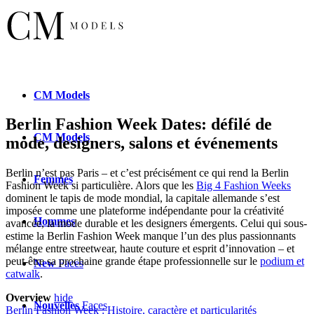
CM
Models
Berlin Fashion Week Dates: défilé de
CM
Models
mode, designers, salons et événements
Berlin n’est pas Paris – et c’est précisément ce qui rend la Berlin
Femmes
Fashion Week si particulière. Alors que les
Big 4 Fashion Weeks
dominent le tapis de mode mondial, la capitale allemande s’est
imposée comme une plateforme indépendante pour la créativité
Hommes
avancée, la mode durable et les designers émergents. Celui qui sous-
estime la Berlin Fashion Week manque l’un des plus passionnants
mélange entre streetwear, haute couture et esprit d’innovation – et
peut-être sa prochaine grande étape professionnelle sur le
podium et
New
Faces
catwalk
.
Overview
hide
Nouvelles
Faces
Berlin Fashion Week : Histoire, caractère et particularités