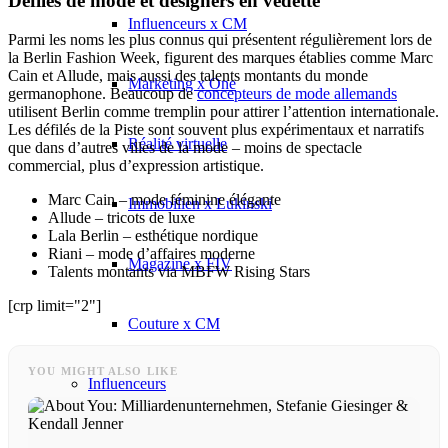
Défilés de mode et designers en vedette
Influenceurs x CM
Parmi les noms les plus connus qui présentent régulièrement lors de
la Berlin Fashion Week, figurent des marques établies comme Marc
Cain et Allude, mais aussi des talents montants du monde
Marketing x One
germanophone. Beaucoup de
concepteurs de mode allemands
utilisent Berlin comme tremplin pour attirer l’attention internationale.
Les défilés de la Piste sont souvent plus expérimentaux et narratifs
Réalité virtuelle
que dans d’autres villes de la mode – moins de spectacle
commercial, plus d’expression artistique.
Marc Cain – mode féminine élégante
Immobilien x Lukinski
Allude – tricots de luxe
Lala Berlin – esthétique nordique
Riani – mode d’affaires moderne
Magazine x FIV
Talents montants via MBFW Rising Stars
[crp limit="2"]
Couture x CM
YOU MIGHT ALSO LIKE
Influenceurs
Influenceurs x CM