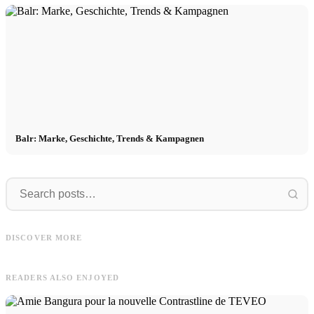
Balr: Marke, Geschichte, Trends & Kampagnen
About
Vidéos
About You: Milliardenunternehmen,
Vidéos de Zara : Bijoux, accessoires &
DISCOVER MORE
Stefanie Giesinger & Kendall Jenner
mode
READERS ALSO ENJOYED