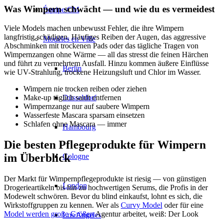
Was Wimpern schwächt — und wie du es vermeidest
Équipe CM
Viele Models machen unbewusst Fehler, die ihre Wimpern
langfristig schädigen. Häufiges Reiben der Augen, das aggressive
Modèles en Ville
Abschminken mit trockenen Pads oder das tägliche Tragen von
Wimpernzangen ohne Wärme — all das stresst die feinen Härchen
und führt zu vermehrtem Ausfall. Hinzu kommen äußere Einflüsse
Berlin
wie UV-Strahlung, trockene Heizungsluft und Chlor im Wasser.
Wimpern nie trocken reiben oder ziehen
Düsseldorf
Make-up täglich sanft entfernen
Wimpernzange nur auf saubere Wimpern
Wasserfeste Mascara sparsam einsetzen
Schlafen ohne Mascara — immer
Hambourg
Die besten Pflegeprodukte für Wimpern
im Überblick
Cologne
Der Markt für Wimpernpflegeprodukte ist riesig — von günstigen
London
Drogerieartikeln bis hin zu hochwertigen Serums, die Profis in der
Modewelt schwören. Bevor du blind einkaufst, lohnt es sich, die
Wirkstoffgruppen zu kennen. Wer als
Curvy Model
oder für eine
Model werden große Größen
Agentur arbeitet, weiß: Der Look
Los Angeles