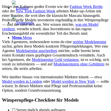
Hinter den Kulissen großer Events wie der
Fashion Week Berlin
oder der
New York Fashion Week
arbeiten Make-up-Artists mit
einer Routine, die weit über die klassische Mascara hinausgeht.
Professionelle Models investieren regelmäßig in ihre Wimpernpflege
— und das zahlt sich aus. Wer wissen möchte,
was ein Model
verdient
, versteht schnell, dass Investitionen in das eigene
Erscheinungsbild ein wesentlicher Teil des Berufs sind.
Menu
Menu
Viele Agenturen, insbesondere wenn du eine
seriöse Modelagentur
suchst, geben ihren Models konkrete Pflegeempfehlungen. Wer eine
Agentur
Modelagentur anschreiben
möchte, sollte bereits beim
ersten Kontakt einen gepflegten Gesamteindruck vermitteln. Auch
bei Agenturen, die
Modelagentur Geld verlangen
, ist es wichtig, sich
vorab zu informieren — und auf
Modelagenturen ohne Gebühren
zu
setzen, die seriös arbeiten.
Wer darüber hinaus von internationalen Märkten träumt — etwa
Model werden in London
oder
Model werden in New York
— sollte
wissen: In diesen Märkten sind Pflege und Professionalität keine
Option, sondern Grundvoraussetzung.
Wimpernpflege-Checkliste für Models
☐ Serum täglich abends auftragen