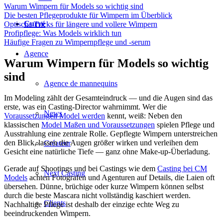
Warum Wimpern für Models so wichtig sind
Die besten Pflegeprodukte für Wimpern im Überblick
Curvé
Optische Tricks für längere und vollere Wimpern
Profipflege: Was Models wirklich tun
Häufige Fragen zu Wimpernpflege und -serum
Agence
Warum Wimpern für Models so wichtig
sind
Agence de mannequins
Im Modeling zählt der Gesamteindruck — und die Augen sind das
erste, was ein Casting-Director wahrnimmt. Wer die
News
Voraussetzungen Model werden
kennt, weiß: Neben den
klassischen
Model Maßen und Voraussetzungen
spielen Pflege und
Ausstrahlung eine zentrale Rolle. Gepflegte Wimpern unterstreichen
den Blick, lassen die Augen größer wirken und verleihen dem
Créateur
Gesicht eine natürliche Tiefe — ganz ohne Make-up-Überladung.
Gerade auf Shootings und bei Castings wie dem
Casting bei CM
Next Casting
Models
achten Fotografen und Agenturen auf Details, die Laien oft
übersehen. Dünne, brüchige oder kurze Wimpern können selbst
durch die beste Mascara nicht vollständig kaschiert werden.
Clients
Nachhaltige Pflege ist deshalb der einzige echte Weg zu
beeindruckenden Wimpern.