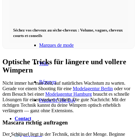
Podcast modèle
Fashion Weeks
Séchez vos cheveux au sèche-cheveux : Volume, vagues, cheveux
courts et conseils
Marques de mode
Optische Tricks für längere und vollere
Wiki
Wimpern
Réserver
Nicht immer hat man Zeit, auf natürliches Wachstum zu warten.
Gerade vor einem Shooting für eine
Modelagentur Berlin
oder vor
dem Besuch bei einer
Modelagentur Hamburg
braucht es schnelle
Lösungen für einen starken Auftritt. Die gute Nachricht: Mit der
Peppa Of The Day
richtigen Technik kannst du deine Wimpern optisch erheblich
verlängern — ganz ohne Extensions.
Contact
Mascara richtig auftragen
Der Schlüssel liegt in der Technik, nicht in der Menge. Beginne
x Instagram