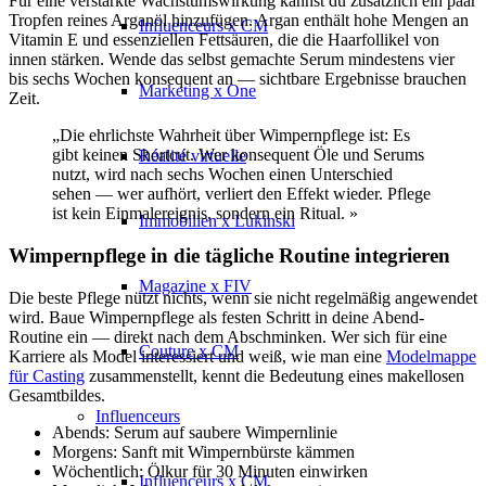
Für eine verstärkte Wachstumswirkung kannst du zusätzlich ein paar
Tropfen reines Arganöl hinzufügen. Argan enthält hohe Mengen an
Influenceurs x CM
Vitamin E und essenziellen Fettsäuren, die die Haarfollikel von
innen stärken. Wende das selbst gemachte Serum mindestens vier
bis sechs Wochen konsequent an — sichtbare Ergebnisse brauchen
Marketing x One
Zeit.
„Die ehrlichste Wahrheit über Wimpernpflege ist: Es
gibt keinen Shortcut. Wer konsequent Öle und Serums
Réalité virtuelle
nutzt, wird nach sechs Wochen einen Unterschied
sehen — wer aufhört, verliert den Effekt wieder. Pflege
ist kein Einmalereignis, sondern ein Ritual. »
Immobilien x Lukinski
Wimpernpflege in die tägliche Routine integrieren
Magazine x FIV
Die beste Pflege nützt nichts, wenn sie nicht regelmäßig angewendet
wird. Baue Wimpernpflege als festen Schritt in deine Abend-
Routine ein — direkt nach dem Abschminken. Wer sich für eine
Couture x CM
Karriere als Model interessiert und weiß, wie man eine
Modelmappe
für Casting
zusammenstellt, kennt die Bedeutung eines makellosen
Gesamtbildes.
Influenceurs
Abends: Serum auf saubere Wimpernlinie
Morgens: Sanft mit Wimpernbürste kämmen
Wöchentlich: Ölkur für 30 Minuten einwirken
Influenceurs x CM