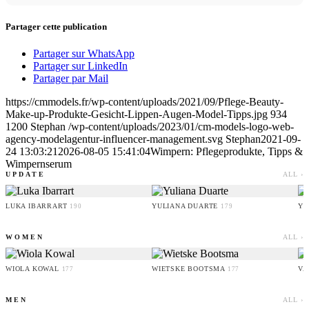
Partager cette publication
Partager sur WhatsApp
Partager sur LinkedIn
Partager par Mail
https://cmmodels.fr/wp-content/uploads/2021/09/Pflege-Beauty-
Make-up-Produkte-Gesicht-Lippen-Augen-Model-Tipps.jpg
934
1200
Stephan
/wp-content/uploads/2023/01/cm-models-logo-web-
agency-modelagentur-influencer-management.svg
Stephan
2021-09-
24 13:03:21
2026-08-05 15:41:04
Wimpern: Pflegeprodukte, Tipps &
Wimpernserum
UPDATE
ALL ›
LUKA IBARRART
YULIANA DUARTE
YO
190
179
WOMEN
ALL ›
WIOLA KOWAL
WIETSKE BOOTSMA
VA
177
177
MEN
ALL ›