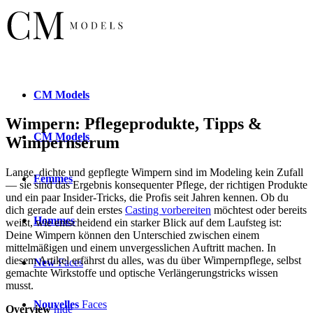
CM
Models
Wimpern: Pflegeprodukte, Tipps &
CM
Models
Wimpernserum
Lange, dichte und gepflegte Wimpern sind im Modeling kein Zufall
Femmes
— sie sind das Ergebnis konsequenter Pflege, der richtigen Produkte
und ein paar Insider-Tricks, die Profis seit Jahren kennen. Ob du
dich gerade auf dein erstes
Casting vorbereiten
möchtest oder bereits
Hommes
weißt, wie entscheidend ein starker Blick auf dem Laufsteg ist:
Deine Wimpern können den Unterschied zwischen einem
mittelmäßigen und einem unvergesslichen Auftritt machen. In
diesem Artikel erfährst du alles, was du über Wimpernpflege, selbst
New
Faces
gemachte Wirkstoffe und optische Verlängerungstricks wissen
musst.
Nouvelles
Faces
Overview
hide