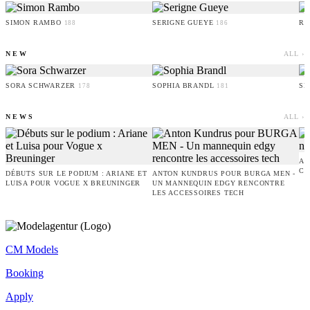
SIMON RAMBO
SERIGNE GUEYE
RU
188
186
NEW
ALL ›
SORA SCHWARZER
SOPHIA BRANDL
SE
178
181
NEWS
ALL ›
AM
CO
DÉBUTS SUR LE PODIUM : ARIANE ET
ANTON KUNDRUS POUR BURGA MEN -
LUISA POUR VOGUE X BREUNINGER
UN MANNEQUIN EDGY RENCONTRE
LES ACCESSOIRES TECH
CM Models
Booking
Apply