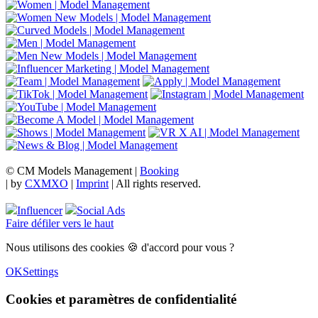
© CM Models Management |
Booking
|
by
CXMXO
|
Imprint
| All rights reserved.
Influencer
Social Ads
Faire défiler vers le haut
Nous utilisons des cookies 🍪 d'accord pour vous ?
OK
Settings
Cookies et paramètres de confidentialité