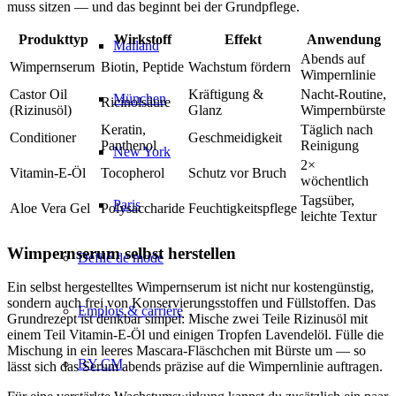
muss sitzen — und das beginnt bei der Grundpflege.
Produkttyp
Wirkstoff
Effekt
Anwendung
Mailand
Abends auf
Wimpernserum
Biotin, Peptide
Wachstum fördern
Wimpernlinie
Castor Oil
Kräftigung &
Nacht-Routine,
München
Ricinolsäure
(Rizinusöl)
Glanz
Wimpernbürste
Keratin,
Täglich nach
Conditioner
Geschmeidigkeit
Panthenol
Reinigung
New York
2×
Vitamin-E-Öl
Tocopherol
Schutz vor Bruch
wöchentlich
Tagsüber,
Paris
Aloe Vera Gel
Polysaccharide
Feuchtigkeitspflege
leichte Textur
Wimpernserum selbst herstellen
Défilé de mode
Ein selbst hergestelltes Wimpernserum ist nicht nur kostengünstig,
sondern auch frei von Konservierungsstoffen und Füllstoffen. Das
Emplois & carrière
Grundrezept ist denkbar simpel: Mische zwei Teile Rizinusöl mit
einem Teil Vitamin-E-Öl und einigen Tropfen Lavendelöl. Fülle die
Mischung in ein leeres Mascara-Fläschchen mit Bürste um — so
BY CM
lässt sich das Serum abends präzise auf die Wimpernlinie auftragen.