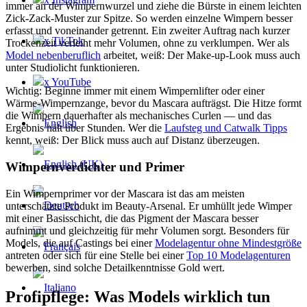
immer an der Wimpernwurzel und ziehe die Bürste in einem leichten
Zick-Zack-Muster zur Spitze. So werden einzelne Wimpern besser
erfasst und voneinander getrennt. Ein zweiter Auftrag nach kurzer
x TikTok
Trockenzeit verleiht mehr Volumen, ohne zu verklumpen. Wer als
Model nebenberuflich
arbeitet, weiß: Der Make-up-Look muss auch
unter Studiolicht funktionieren.
x YouTube
Wichtig: Beginne immer mit einem Wimpernlifter oder einer
Wärme-Wimpernzange, bevor du Mascara aufträgst. Die Hitze formt
die Wimpern dauerhafter als mechanisches Curlen — und das
Ergebnis hält über Stunden. Wer die
Laufsteg und Catwalk Tipps
kennt, weiß: Der Blick muss auch auf Distanz überzeugen.
Wimpernverdichter und Primer
Ein Wimpernprimer vor der Mascara ist das am meisten
unterschätzte Produkt im Beauty-Arsenal. Er umhüllt jede Wimper
mit einer Basisschicht, die das Pigment der Mascara besser
aufnimmt und gleichzeitig für mehr Volumen sorgt. Besonders für
Models, die auf Castings bei einer
Modelagentur ohne Mindestgröße
antreten oder sich für eine Stelle bei einer
Top 10 Modelagenturen
bewerben, sind solche Detailkenntnisse Gold wert.
Profipflege: Was Models wirklich tun