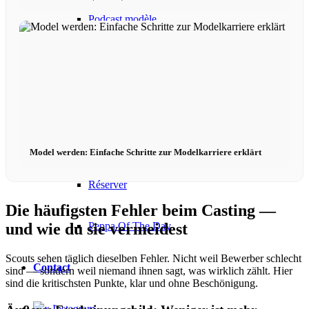
Podcast modèle
Fashion Weeks
Marques de mode
Wiki
Model werden: Einfache Schritte zur Modelkarriere erklärt
Réserver
Die häufigsten Fehler beim Casting —
Peppa Of The Day
und wie du sie vermeidest
Scouts sehen täglich dieselben Fehler. Nicht weil Bewerber schlecht
Contact
sind — sondern weil niemand ihnen sagt, was wirklich zählt. Hier
sind die kritischsten Punkte, klar und ohne Beschönigung.
x Instagram