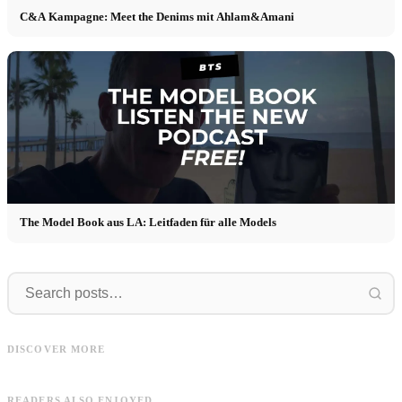
C&A Kampagne: Meet the Denims mit Ahlam&Amani
The Model Book aus LA: Leitfaden für alle Models
Social
Model
Social Media Marketing Manager -
M
Stage, Cologne - Agence de médias
Model werden: Einfache Schritte zur
i
DISCOVER MORE
sociaux (interne) m/f/* - attribué
Modelkarriere erklärt
READERS ALSO ENJOYED