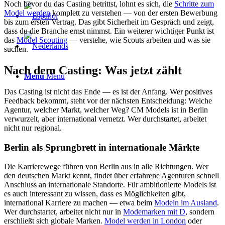
Noch bevor du das Casting betrittst, lohnt es sich, die
Schritte zum
Model werden
komplett zu verstehen — von der ersten Bewerbung
bis zum ersten Vertrag. Das gibt Sicherheit im Gespräch und zeigt,
dass du die Branche ernst nimmst. Ein weiterer wichtiger Punkt ist
das
Model Scouting
— verstehe, wie Scouts arbeiten und was sie
suchen.
Nach dem Casting: Was jetzt zählt
Menu
Menu
Das Casting ist nicht das Ende — es ist der Anfang. Wer positives
Feedback bekommt, steht vor der nächsten Entscheidung: Welche
Agentur, welcher Markt, welcher Weg? CM Models ist in Berlin
verwurzelt, aber international vernetzt. Wer durchstartet, arbeitet
nicht nur regional.
Berlin als Sprungbrett in internationale Märkte
Die Karrierewege führen von Berlin aus in alle Richtungen. Wer
den deutschen Markt kennt, findet über erfahrene Agenturen schnell
Anschluss an internationale Standorte. Für ambitionierte Models ist
es auch interessant zu wissen, dass es Möglichkeiten gibt,
international Karriere zu machen — etwa beim
Modeln im Ausland
.
Wer durchstartet, arbeitet nicht nur in
Modemarken mit D
, sondern
erschließt sich globale Marken.
Model werden in London
oder