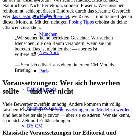
Natürlichkeit. Nicht Perfektion, sondern Präsenz. Wer unsicher
reinkommt, schleppt diesen Eindruck durch das gesamte Gespräch.
Mailand
Wer
das Casting richtig vorbereitet
, weiß das — und trainiert genau
diesen Moment. Mit den richtigen
Posing Tipps
erhöhst du deine
Chancen zusätzlich.
München
„Wir suchen keine perfekten Gesichter. Wir suchen
Menschen, die den Raum verändern, wenn sie ihn
betreten. Das ist nicht lernbar — aber es ist
New York
vorbereitbar. »
— Scout-Feedback aus einem internen CM Models
Briefing
Paris
Voraussetzungen: Wer sich bewerben
Défilé de mode
sollte — und wer nicht
Viele Bewerber zweifeln unnötig. Andere kommen mit völlig
Emplois & carrière
falschen Erwartungen. Die
Voraussetzungen um Model zu werden
sind heute breiter als je zuvor — aber sie existieren. Wer sie kennt,
spart sich Zeit und Enttäuschungen.
BY CM
Klassische Voraussetzungen für Editorial und