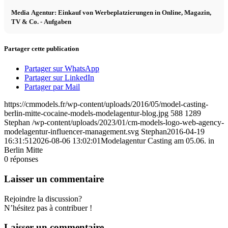
Media Agentur: Einkauf von Werbeplatzierungen in Online, Magazin,
TV & Co. - Aufgaben
Partager cette publication
Partager sur WhatsApp
Partager sur LinkedIn
Partager par Mail
https://cmmodels.fr/wp-content/uploads/2016/05/model-casting-
berlin-mitte-cocaine-models-modelagentur-blog.jpg
588
1289
Stephan
/wp-content/uploads/2023/01/cm-models-logo-web-agency-
modelagentur-influencer-management.svg
Stephan
2016-04-19
16:31:51
2026-08-06 13:02:01
Modelagentur Casting am 05.06. in
Berlin Mitte
0
réponses
Laisser un commentaire
Rejoindre la discussion?
N’hésitez pas à contribuer !
Laisser un commentaire