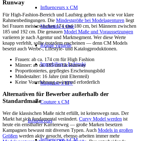
Runway
Influenceurs x CM
Für High-Fashion-Bereich und Laufsteg gelten nach wie vor klare
Rahmenbedingungen. Die
Mindestgröße bei Modelagenturen
liegt
bei Frauen meist zwischen 174 und 180 cm, bei Männern zwischen
Marketing x One
185 und 192 cm. Die genauen
Model Maße und Voraussetzungen
variieren je nach Agentur und Marktsegment. Wer diese Werte
knapp verfehlt, sollte trotzdem erscheinen — denn CM Models
Réalité virtuelle
besetzt auch Werbe-, Lifestyle- und Katalogproduktionen.
Frauen: ab ca. 174 cm für High Fashion
Immobilien x Lukinski
Männer: ab ca. 185 cm für Runway
Proportioniertes, gepflegtes Erscheinungsbild
Mindestalter: 16 Jahre (mit Elternteil)
Keine Vorerfahrung zwingend erforderlich
Magazine x FIV
Alternativen für Bewerber außerhalb der
Standardmaße
Couture x CM
Wer die klassischen Maße nicht erfüllt, ist keineswegs raus. Der
Markt hat sich fundamental verändert.
Curvy Model werden
ist
Influenceurs
heute ein ernsthafter Karriereweg — große Marken besetzen
Kampagnen bewusst mit diversen Typen. Auch
Models in großen
Größen
werden aktiv gesucht, ebenso arbeiten immer mehr
Influenceurs x CM