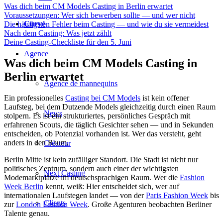
Was dich beim CM Models Casting in Berlin erwartet
Voraussetzungen: Wer sich bewerben sollte — und wer nicht
Curvé
Die häufigsten Fehler beim Casting — und wie du sie vermeidest
Nach dem Casting: Was jetzt zählt
Deine Casting-Checkliste für den 5. Juni
Agence
Was dich beim CM Models Casting in
Berlin erwartet
Agence de mannequins
Ein professionelles
Casting bei CM Models
ist kein offener
Laufsteg, bei dem Dutzende Models gleichzeitig durch einen Raum
News
stolpern. Es ist ein strukturiertes, persönliches Gespräch mit
erfahrenen Scouts, die täglich Gesichter sehen — und in Sekunden
entscheiden, ob Potenzial vorhanden ist. Wer das versteht, geht
anders in den Raum.
Créateur
Berlin Mitte ist kein zufälliger Standort. Die Stadt ist nicht nur
politisches Zentrum, sondern auch einer der wichtigsten
Next Casting
Modemarktplätze im deutschsprachigen Raum. Wer die
Fashion
Week Berlin
kennt, weiß: Hier entscheidet sich, wer auf
internationalen Laufstegen landet — von der
Paris Fashion Week
bis
Clients
zur
London Fashion Week
. Große Agenturen beobachten Berliner
Talente genau.