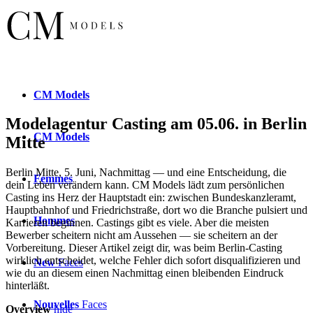
CM
Models
Modelagentur Casting am 05.06. in Berlin
CM
Models
Mitte
Berlin Mitte, 5. Juni, Nachmittag — und eine Entscheidung, die
Femmes
dein Leben verändern kann. CM Models lädt zum persönlichen
Casting ins Herz der Hauptstadt ein: zwischen Bundeskanzleramt,
Hauptbahnhof und Friedrichstraße, dort wo die Branche pulsiert und
Hommes
Karrieren beginnen. Castings gibt es viele. Aber die meisten
Bewerber scheitern nicht am Aussehen — sie scheitern an der
Vorbereitung. Dieser Artikel zeigt dir, was beim Berlin-Casting
wirklich entscheidet, welche Fehler dich sofort disqualifizieren und
New
Faces
wie du an diesem einen Nachmittag einen bleibenden Eindruck
hinterläßt.
Nouvelles
Faces
Overview
hide