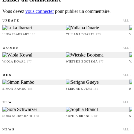
Vous devez
vous connecter
pour publier un commentaire.
UPDATE
ALL ›
LUKA IBARRART
YULIANA DUARTE
YO
190
179
WOMEN
ALL ›
WIOLA KOWAL
WIETSKE BOOTSMA
VA
177
177
MEN
ALL ›
SIMON RAMBO
SERIGNE GUEYE
RU
188
186
NEW
ALL ›
SORA SCHWARZER
SOPHIA BRANDL
SE
178
181
NEWS
ALL ›