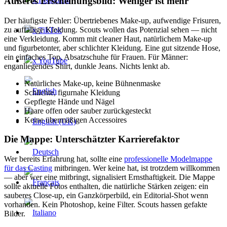
Äußeres Erscheinungsbild: Weniger ist mehr
Der häufigste Fehler: Übertriebenes Make-up, aufwendige Frisuren,
zu auffällige Kleidung. Scouts wollen das Potenzial sehen — nicht
x TikTok
eine Verkleidung. Komm mit cleaner Haut, natürlichem Make-up
und figurbetonter, aber schlichter Kleidung. Eine gut sitzende Hose,
ein einfaches Top, Absatzschuhe für Frauen. Für Männer:
x YouTube
enganliegendes Shirt, dunkle Jeans. Nichts lenkt ab.
Natürliches Make-up, keine Bühnenmaske
Schlichte, figurnahe Kleidung
Gepflegte Hände und Nägel
Haare offen oder sauber zurückgesteckt
Keine übermäßigen Accessoires
Die Mappe: Unterschätzter Karrierefaktor
Wer bereits Erfahrung hat, sollte eine
professionelle Modelmappe
für das Casting
mitbringen. Wer keine hat, ist trotzdem willkommen
— aber wer eine mitbringt, signalisiert Ernsthaftigkeit. Die Mappe
sollte aktuelle Fotos enthalten, die natürliche Stärken zeigen: ein
sauberes Close-up, ein Ganzkörperbild, ein Editorial-Shot wenn
vorhanden. Kein Photoshop, keine Filter. Scouts hassen gefakte
Bilder.