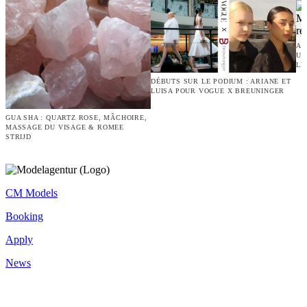
AN
UN
LE
DÉBUTS SUR LE PODIUM : ARIANE ET
LUISA POUR VOGUE X BREUNINGER
GUA SHA : QUARTZ ROSE, MÂCHOIRE,
MASSAGE DU VISAGE & ROMEE
STRIJD
CM Models
Booking
Apply
News