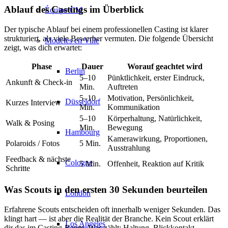
Ablauf des Castings im Überblick
Équipe CM
Der typische Ablauf bei einem professionellen Casting ist klarer
strukturiert, als viele Bewerber vermuten. Die folgende Übersicht
Modèles en Ville
zeigt, was dich erwartet:
Phase
Dauer
Worauf geachtet wird
Berlin
5–10
Pünktlichkeit, erster Eindruck,
Ankunft & Check-in
Min.
Auftreten
5–10
Motivation, Persönlichkeit,
Düsseldorf
Kurzes Interview
Min.
Kommunikation
5–10
Körperhaltung, Natürlichkeit,
Walk & Posing
Min.
Bewegung
Hambourg
Kamerawirkung, Proportionen,
Polaroids / Fotos
5 Min.
Ausstrahlung
Feedback & nächste
Cologne
5 Min.
Offenheit, Reaktion auf Kritik
Schritte
Was Scouts in den ersten 30 Sekunden beurteilen
London
Erfahrene Scouts entscheiden oft innerhalb weniger Sekunden. Das
klingt hart — ist aber die Realität der Branche. Kein Scout erklärt
Los Angeles
dir das im Casting-Raum. Was zählt: Haltung, Blickkontakt,