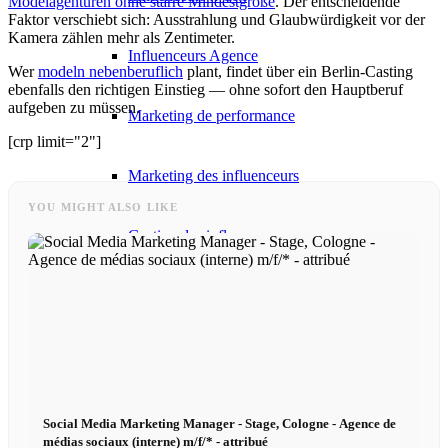
Modelagenturen ohne starre Mindestgröße
. Der entscheidende
Faktor verschiebt sich: Ausstrahlung und Glaubwürdigkeit vor der
Kamera zählen mehr als Zentimeter.
Influenceurs Agence
Wer
modeln nebenberuflich
plant, findet über ein Berlin-Casting
ebenfalls den richtigen Einstieg — ohne sofort den Hauptberuf
aufgeben zu müssen.
Marketing de performance
[crp limit="2"]
Marketing des influenceurs
YOU MIGHT ALSO LIKE
Gestion des influenceurs
Candidater
Devenir mannequin 2026
Devenir mannequin 2026
Social Media Marketing Manager - Stage, Cologne - Agence de
médias sociaux (interne) m/f/* - attribué