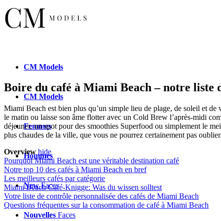
CM
Models
Boire du café à Miami Beach – notre liste d
CM
Models
Miami Beach est bien plus qu’un simple lieu de plage, de soleil et de v
le matin ou laisse son âme flotter avec un Cold Brew l’après-midi comp
Femmes
déjeuner, un spot pour des smoothies Superfood ou simplement le mei
plus chaudes de la ville, que vous ne pourrez certainement pas oublier
Overview
hide
Hommes
Pourquoi Miami Beach est une véritable destination café
Notre top 10 des cafés à Miami Beach en bref
Les meilleurs cafés par catégorie
New
Faces
Miami Beach Café-Knigge: Was du wissen solltest
Votre liste de contrôle personnalisée des cafés de Miami Beach
Questions fréquentes sur la consommation de café à Miami Beach
Nouvelles
Faces