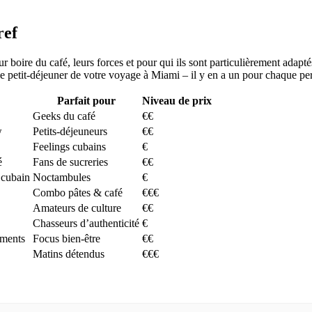
ref
r boire du café, leurs forces et pour qui ils sont particulièrement ada
e petit-déjeuner de votre voyage à Miami – il y en a un pour chaque pe
Parfait pour
Niveau de prix
Geeks du café
€€
w
Petits-déjeuneurs
€€
Feelings cubains
€
é
Fans de sucreries
€€
 cubain
Noctambules
€
Combo pâtes & café
€€€
Amateurs de culture
€€
Chasseurs d’authenticité
€
iments
Focus bien-être
€€
Matins détendus
€€€