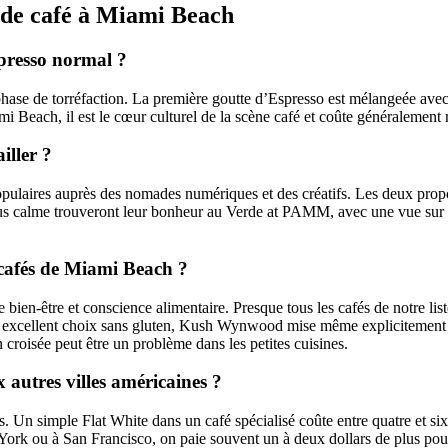
 de café à Miami Beach
spresso normal ?
phase de torréfaction. La première goutte d’Espresso est mélangeée ave
mi Beach, il est le cœur culturel de la scène café et coûte généralement
iller ?
pulaires auprès des nomades numériques et des créatifs. Les deux propos
us calme trouveront leur bonheur au Verde at PAMM, avec une vue sur 
s cafés de Miami Beach ?
ien-être et conscience alimentaire. Presque tous les cafés de notre list
 un excellent choix sans gluten, Kush Wynwood mise même explicitement 
 croisée peut être un problème dans les petites cuisines.
autres villes américaines ?
n simple Flat White dans un café spécialisé coûte entre quatre et six 
York ou à San Francisco, on paie souvent un à deux dollars de plus pour