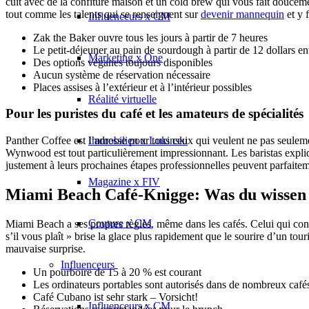
cuit avec de la confiture maison et un cold brew qui vous fait doucem
tout comme les talents qui se renseignent sur
devenir mannequin
et y 
Influenceurs x CM
Zak the Baker ouvre tous les jours à partir de 7 heures
Le petit-déjeuner au pain de sourdough à partir de 12 dollars e
Marketing x One
Des options véganes toujours disponibles
Aucun système de réservation nécessaire
Places assises à l’extérieur et à l’intérieur possibles
Réalité virtuelle
Pour les puristes du café et les amateurs de spécialités
Immobilien x Lukinski
Panther Coffee est l’adresse pour tous ceux qui veulent ne pas seulem
Wynwood est tout particulièrement impressionnant. Les baristas expliqu
justement à leurs prochaines étapes professionnelles peuvent parfaitemen
Magazine x FIV
Miami Beach Café-Knigge: Was du wissen s
Couture x CM
Miami Beach a ses propres règles, même dans les cafés. Celui qui conn
s’il vous plaît » brise la glace plus rapidement que le sourire d’un to
mauvaise surprise.
Influenceurs
Un pourboire de 15 à 20 % est courant
Les ordinateurs portables sont autorisés dans de nombreux café
Café Cubano ist sehr stark – Vorsicht!
Influenceurs x CM