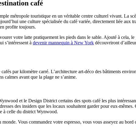
stination café
le métropole touristique en un véritable centre culturel vivant. La scèn
ourd’hui une culture spécialisée du café variée, directement liée aux tra
en profite toujours.
urer votre latte pratiquement les pieds dans le sable. Ajouté à cela, l
i s’intéressent à
devenir mannequin à New York
découvriront d’ailleu
afés par kilomètre carré. L’architecture art-déco des bâtiments environ
ins calmes avant que la plage ne s’anime.
Wynwood et le Design District certains des spots café les plus intéressant
 adresses des insiders que les locaux souhaitent garder pour eux-mêmes. 
le à celle du district Wynwood.
 au monde. Vous commandez votre espresso, vous vous asseyez au bord 