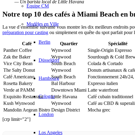
— Un barista local de Little Havana
Équipe CM
Notre top 10 des cafés à Miami Beach en b
Modèles en Ville
La vue d’ensemble suivante vous montre les dix meilleurs endroits pou
préparation pour casting
ou simplement en quête du spot parfait pour l
Berlin
Café
Quartier
Spécialité
Panther Coffee
Wynwood
Single-Origin Espresso
Zak the Baker
Wynwood
Sourdough & Cold Bre
Düsseldorf
Vice City Bean
South Beach
Colada & Cortado
The Salty Donut
Wynwood
Donuts artisanaux & caf
Café Americano
South Beach
Fonctionnement 24h/24,
Hambourg
Rosetta Bakery
Bal Harbour
Expresso italien
Verde at PAMM
Downtown Miami
Latte waterfront
Cologne
Exquisito Restaurant
Little Havana
Café cubain traditionnel
Kush Wynwood
Wynwood
Café au CBD & superal
Mandolin Aegean Bistro
Design District
Mocha grec
London
[crp limit="2"]
Los Angeles