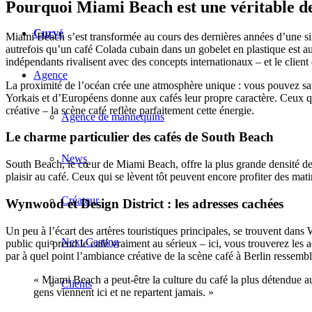
Pourquoi Miami Beach est une véritable de
Curvé
Miami Beach s’est transformée au cours des dernières années d’une simp
autrefois qu’un café Colada cubain dans un gobelet en plastique est auj
indépendants rivalisent avec des concepts internationaux – et le client 
Agence
La proximité de l’océan crée une atmosphère unique : vous pouvez savo
Yorkais et d’Européens donne aux cafés leur propre caractère. Ceux qu
créative – la scène café reflète parfaitement cette énergie.
Agence de mannequins
Le charme particulier des cafés de South Beach
News
South Beach, le cœur de Miami Beach, offre la plus grande densité de c
plaisir au café. Ceux qui se lèvent tôt peuvent encore profiter des mat
Créateur
Wynwood et Design District : les adresses cachées
Un peu à l’écart des artères touristiques principales, se trouvent dans 
Next Casting
public qui prend le café vraiment au sérieux – ici, vous trouverez les
par à quel point l’ambiance créative de la scène café à Berlin ressemb
« Miami Beach a peut-être la culture du café la plus détendue
Clients
gens viennent ici et ne repartent jamais. »