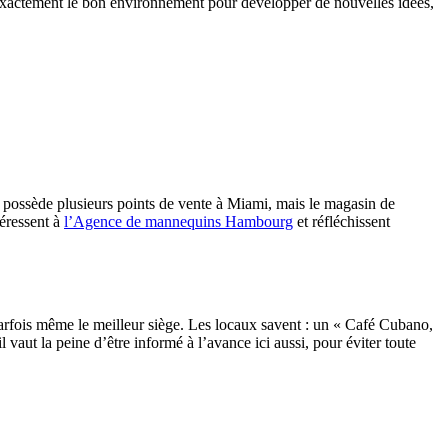
– exactement le bon environnement pour développer de nouvelles idées,
n possède plusieurs points de vente à Miami, mais le magasin de
téressent à
l’Agence de mannequins Hambourg
et réfléchissent
parfois même le meilleur siège. Les locaux savent : un « Café Cubano,
 il vaut la peine d’être informé à l’avance ici aussi, pour éviter toute