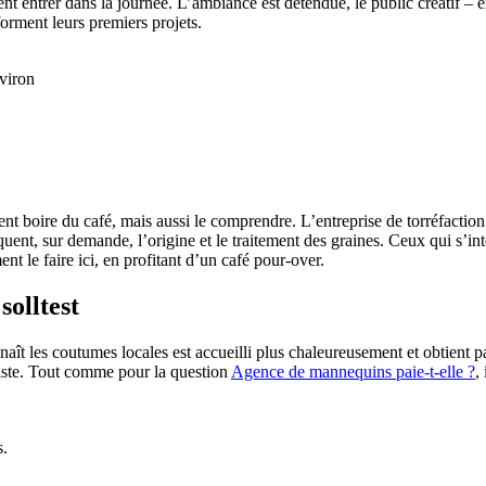
ent entrer dans la journée. L’ambiance est détendue, le public créatif 
forment leurs premiers projets.
nviron
ent boire du café, mais aussi le comprendre. L’entreprise de torréfactio
ent, sur demande, l’origine et le traitement des graines. Ceux qui s’in
t le faire ici, en profitant d’un café pour-over.
olltest
aît les coutumes locales est accueilli plus chaleureusement et obtient 
uriste. Tout comme pour la question
Agence de mannequins paie-t-elle ?
,
s.