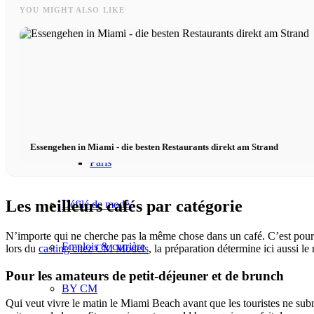
YOU MIGHT ALSO LIKE
Mailand
München
New York
Essengehen in Miami - die besten Restaurants direkt am Strand
Paris
Les meilleurs cafés par catégorie
Défilé de mode
N’importe qui ne cherche pas la même chose dans un café. C’est pourq
Emplois & carrière
lors du
casting chez CM Models
, la préparation détermine ici aussi le 
Pour les amateurs de petit-déjeuner et de brunch
BY CM
Qui veut vivre le matin le Miami Beach avant que les touristes ne su