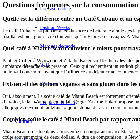
Questions fréquentes sur la consommation
Podcast modèle
Quelle est la différence entre un Café Cubano et un e
Fashion Weeks
Le Café Cubano est préparé avec du sucre de betterave ajouté dès la 
résultat est bien plus sucré et intense qu’un Espresso classique. À Mia
Marques de mode
Quel café à Miami Beach convient le mieux pour trava
Panther Coffee à Wynwood et Zak the Baker sont les lieux les plus po
Wiki
ambiance détendue sans pression. Ceux qui recherchent un endroit pl
un travail concentré, avant que l’affluence du déjeuner ne commence.
Existent-il des options véganes et sans gluten dans le
Réserver
Oui, absolument. La scène café de Miami Beach est fortement orientée b
d’avoine, le lait d’amande ou le lait d’orge. Zak the Baker propose
Peppa Of The Day
allergiques devraient toutefois toujours demander, car la contamination
Combien coûte le café à Miami Beach par rapport aux 
Contact
Miami Beach se situe dans la moyenne en comparaison aux États-Unis. U
coûte souvent moins de deux dollars. À titre de comparaison : à New 
x Instagram