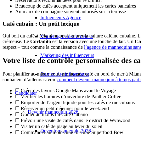
Réservations recommandées pour le brunch
Beaucoup de cafés acceptent uniquement les cartes bancaires
Animaux de compagnie souvent autorisés sur la terrasse
Influenceurs Agence
Café cubain : Un petit lexique
Qui boit du café à Miami ne peut ignorer la culture caféine cubaine. 
Marketing de performance
crémeuse. Le
Cortadito
est la version avec une touche de lait. Un
Ca
respect – tout comme la connaissance de
l’agence de mannequins sans
Marketing des influenceurs
Votre liste de contrôle personnalisée des 
Pour planifier au mieux votre promenade café en bord de mer à Miami 
Gestion des influenceurs
souhaitent d’ailleurs savoir
comment devenir mannequin à temps parti
☐ Créer des favoris Google Maps avant le Voyage
Candidater
☐ Vérifier les horaires d’ouverture de Panther Coffee
☐ Emporter de l’argent liquide pour les cafés de rue cubains
☐ Réserver un petit-déjeuner pour le week-end
Devenir mannequin 2026
☐ Goûter au moins un Café Cubano
☐ Prévoir une visite de cafés dans le district de Wynwood
☐ Visiter un café de plage au lever du soleil
Devenir mannequin 2026
☐ Commander au moins une fois une Superfood-Bowl