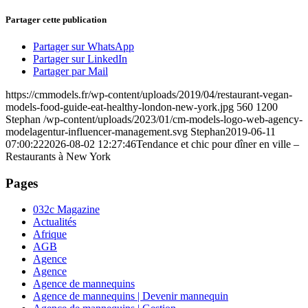
Partager cette publication
Partager sur WhatsApp
Partager sur LinkedIn
Partager par Mail
https://cmmodels.fr/wp-content/uploads/2019/04/restaurant-vegan-
models-food-guide-eat-healthy-london-new-york.jpg
560
1200
Stephan
/wp-content/uploads/2023/01/cm-models-logo-web-agency-
modelagentur-influencer-management.svg
Stephan
2019-06-11
07:00:22
2026-08-02 12:27:46
Tendance et chic pour dîner en ville –
Restaurants à New York
Pages
032c Magazine
Actualités
Afrique
AGB
Agence
Agence
Agence de mannequins
Agence de mannequins | Devenir mannequin