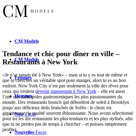
CM
Models
Tendance et chic pour dîner en ville –
CM
Models
Restaurants à New York
«Je n’ai jamais été à New York» – mais si tu y es tout de même et
Femmes
que tu cherches un véritable spot pour manger, alors tu es au bon
endroit. New York City n’est pas seulement la ville des rêves pour
ceux qui veulent
devenir mannequin à New York
– elle est aussi
Hommes
l’une des métropoles gastronomiques les plus passionnantes du
monde. Des restaurants brunch qui débordent de soleil à Brooklyn
jusqu’aux délicieux delis branchés de SoHo : le choix est
gigantesque, la qualité souvent éblouissante. Nous avons sélectionné
New
Faces
pour toi les dix restaurants les plus tendances et les plus stylisés, afin
que tu ne perdes pas de temps à chercher – et puisses simplement
profiter.
Nouvelles
Faces