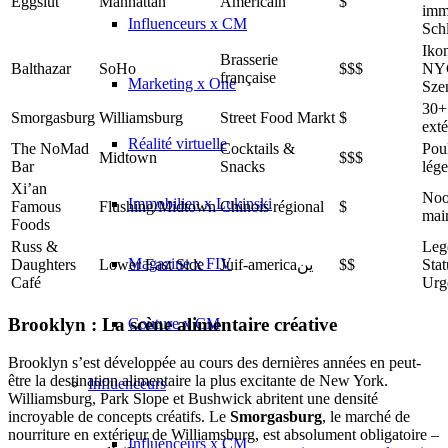
Eggslut
Manhattan
Américain
$
imm
Influenceurs x CM
Sch
Iko
Brasserie
Balthazar
SoHo
$$$
NYC
française
Marketing x One
Sze
30+ 
Smorgasburg
Williamsburg
Street Food Markt
$
exté
Réalité virtuelle
The NoMad
Cocktails &
Poul
Midtown
$$$
Bar
Snacks
lége
Xi’an
Noo
Immobilien x Lukinski
Famous
Flushing/Midtown
Chinois régional
$
mai
Foods
Russ &
Leg
Magazine x FIV
Daughters
Lower East Side
Juif-americaين
$$
Sta
Café
Urg
Brooklyn : La scène alimentaire créative
Couture x CM
Brooklyn s’est développée au cours des dernières années en peut-
être la destination alimentaire la plus excitante de New York.
Influenceurs
Williamsburg, Park Slope et Bushwick abritent une densité
incroyable de concepts créatifs. Le
Smorgasburg
, le marché de
nourriture en extérieur de Williamsburg, est absolument obligatoire –
Influenceurs x CM