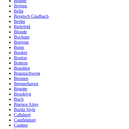
Beauté
Beijing
Bella
Bergisch Gladbach
Berlin
Bielefeld
Blonde
Bochum
Bonjour
Bonn
Booker
Boston
Bottrop
Brasilien
Braunschweig
Bremen
Bremerhaven
Brigitte
Brooklyn
Buch
Buenos Aires
Burda Style
Callsheet
Candidature
Casting