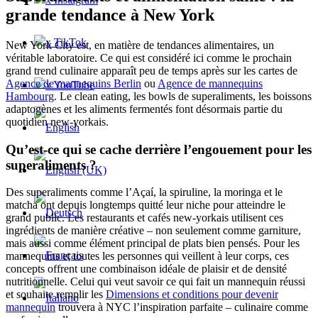
grande tendance à New York
x TikTok
New York City est, en matière de tendances alimentaires, un
véritable laboratoire. Ce qui est considéré ici comme le prochain
grand trend culinaire apparaît peu de temps après sur les cartes de
Agence de mannequins Berlin
ou
Agence de mannequins
x YouTube
Hambourg
. Le clean eating, les bowls de superaliments, les boissons
adaptogènes et les aliments fermentés font désormais partie du
quotidien new-yorkais.
Qu’est-ce qui se cache derrière l’engouement pour les
superaliments ?
Des superaliments comme l’Açaí, la spiruline, la moringa et le
matcha ont depuis longtemps quitté leur niche pour atteindre le
grand public. Les restaurants et cafés new-yorkais utilisent ces
ingrédients de manière créative – non seulement comme garniture,
mais aussi comme élément principal de plats bien pensés. Pour les
mannequins et toutes les personnes qui veillent à leur corps, ces
concepts offrent une combinaison idéale de plaisir et de densité
nutritionnelle. Celui qui veut savoir ce qui fait un mannequin réussi
et souhaite remplir les
Dimensions et conditions pour devenir
mannequin
trouvera à NYC l’inspiration parfaite – culinaire comme