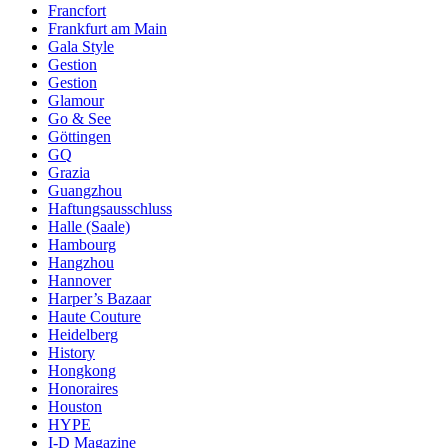
Francfort
Frankfurt am Main
Gala Style
Gestion
Gestion
Glamour
Go & See
Göttingen
GQ
Grazia
Guangzhou
Haftungsausschluss
Halle (Saale)
Hambourg
Hangzhou
Hannover
Harper’s Bazaar
Haute Couture
Heidelberg
History
Hongkong
Honoraires
Houston
HYPE
I-D Magazine