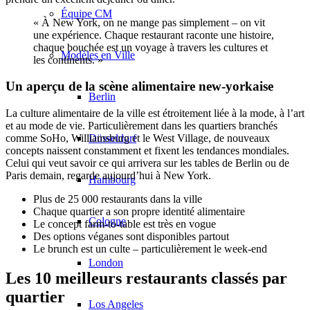
Équipe CM
« À New York, on ne mange pas simplement – on vit
une expérience. Chaque restaurant raconte une histoire,
chaque bouchée est un voyage à travers les cultures et
Modèles en Ville
les continents. »
Un aperçu de la scène alimentaire new-yorkaise
Berlin
La culture alimentaire de la ville est étroitement liée à la mode, à l’art
et au mode de vie. Particulièrement dans les quartiers branchés
Düsseldorf
comme SoHo, Williamsburg et le West Village, de nouveaux
concepts naissent constamment et fixent les tendances mondiales.
Celui qui veut savoir ce qui arrivera sur les tables de Berlin ou de
Paris demain, regarde aujourd’hui à New York.
Hambourg
Plus de 25 000 restaurants dans la ville
Chaque quartier a son propre identité alimentaire
Cologne
Le concept farm-to-table est très en vogue
Des options véganes sont disponibles partout
Le brunch est un culte – particulièrement le week-end
London
Les 10 meilleurs restaurants classés par
quartier
Los Angeles