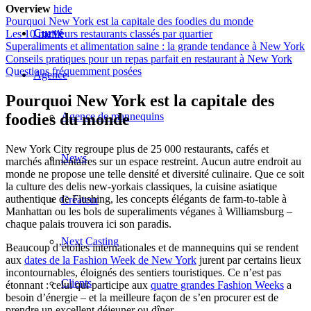
Overview
hide
Pourquoi New York est la capitale des foodies du monde
Curvé
Les 10 meilleurs restaurants classés par quartier
Superaliments et alimentation saine : la grande tendance à New York
Conseils pratiques pour un repas parfait en restaurant à New York
Questions fréquemment posées
Agence
Pourquoi New York est la capitale des
Agence de mannequins
foodies du monde
New York City regroupe plus de 25 000 restaurants, cafés et
News
marchés alimentaires sur un espace restreint. Aucun autre endroit au
monde ne propose une telle densité et diversité culinaire. Que ce soit
la culture des delis new-yorkais classiques, la cuisine asiatique
authentique de Flushing, les concepts élégants de farm-to-table à
Créateur
Manhattan ou les bols de superaliments véganes à Williamsburg –
chaque palais trouvera ici son paradis.
Next Casting
Beaucoup d’étoiles internationales et de mannequins qui se rendent
aux
dates de la Fashion Week de New York
jurent par certains lieux
incontournables, éloignés des sentiers touristiques. Ce n’est pas
Clients
étonnant : celui qui participe aux
quatre grandes Fashion Weeks
a
besoin d’énergie – et la meilleure façon de s’en procurer est de
prendre un excellent déjeuner ou dîner.