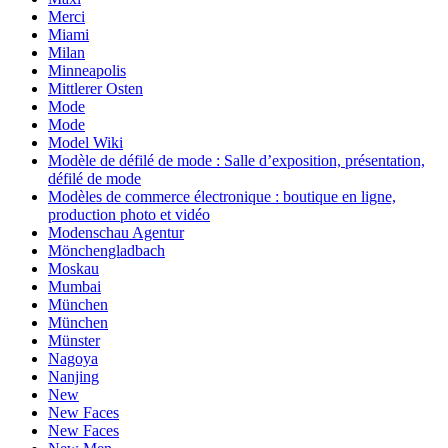
Merci
Miami
Milan
Minneapolis
Mittlerer Osten
Mode
Mode
Model Wiki
Modèle de défilé de mode : Salle d’exposition, présentation,
défilé de mode
Modèles de commerce électronique : boutique en ligne,
production photo et vidéo
Modenschau Agentur
Mönchengladbach
Moskau
Mumbai
München
München
Münster
Nagoya
Nanjing
New
New Faces
New Faces