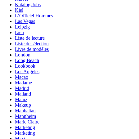
Katalog-Jobs
Kiel
L’Officiel Hommes
Las Vegas
Leipzig
Lieu
Liste de lecture
Liste de sélection
Livre de modèles
London
Long Beach
Lookbook
Los Angeles
Macao
Madame
Madrid
Mailand
Mainz
Makeup
Manhattan
Mannheim
Marie Claire
Marketing
Marketing
Maxi