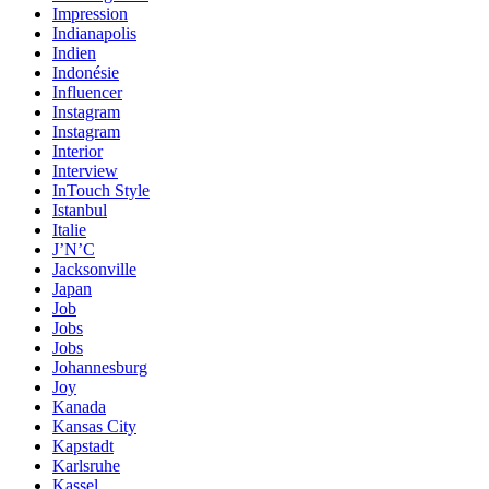
Impression
Indianapolis
Indien
Indonésie
Influencer
Instagram
Instagram
Interior
Interview
InTouch Style
Istanbul
Italie
J’N’C
Jacksonville
Japan
Job
Jobs
Jobs
Johannesburg
Joy
Kanada
Kansas City
Kapstadt
Karlsruhe
Kassel