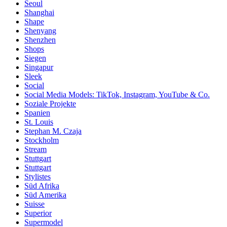
Seoul
Shanghai
Shape
Shenyang
Shenzhen
Shops
Siegen
Singapur
Sleek
Social
Social Media Models: TikTok, Instagram, YouTube & Co.
Soziale Projekte
Spanien
St. Louis
Stephan M. Czaja
Stockholm
Stream
Stuttgart
Stuttgart
Stylistes
Süd Afrika
Süd Amerika
Suisse
Superior
Supermodel