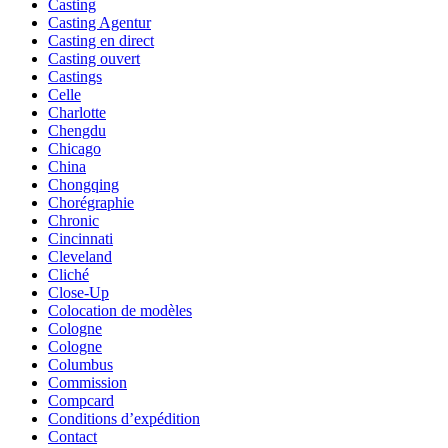
Casting
Casting Agentur
Casting en direct
Casting ouvert
Castings
Celle
Charlotte
Chengdu
Chicago
China
Chongqing
Chorégraphie
Chronic
Cincinnati
Cleveland
Cliché
Close-Up
Colocation de modèles
Cologne
Cologne
Columbus
Commission
Compcard
Conditions d’expédition
Contact