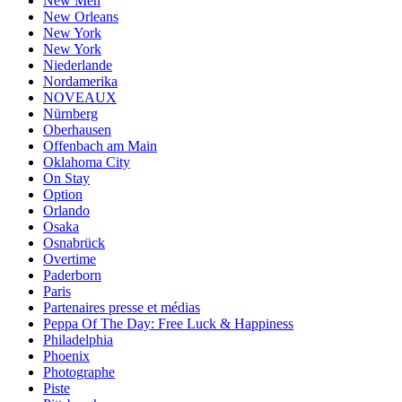
New Men
New Orleans
New York
New York
Niederlande
Nordamerika
NOVEAUX
Nürnberg
Oberhausen
Offenbach am Main
Oklahoma City
On Stay
Option
Orlando
Osaka
Osnabrück
Overtime
Paderborn
Paris
Partenaires presse et médias
Peppa Of The Day: Free Luck & Happiness
Philadelphia
Phoenix
Photographe
Piste