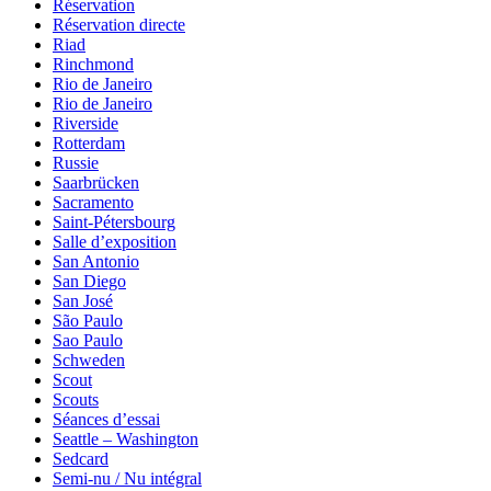
Réservation
Réservation directe
Riad
Rinchmond
Rio de Janeiro
Rio de Janeiro
Riverside
Rotterdam
Russie
Saarbrücken
Sacramento
Saint-Pétersbourg
Salle d’exposition
San Antonio
San Diego
San José
São Paulo
Sao Paulo
Schweden
Scout
Scouts
Séances d’essai
Seattle – Washington
Sedcard
Semi-nu / Nu intégral