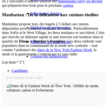
on y rencontre d’ailleurs souvent des
mannequins curvy en devenir
qui préparent leur look pour le prochain
casting
.
Influenceurs Agence
Manhattan : De la délicatesse aux cuisines étoilées
Manhattan propose tout, des bagels à 5 dollars aux menus
Marketing de performance
dégustation pour plusieurs centaines de dollars. Particulièrement
dans SoHo et le West Village, les lieux tendance se succèdent. Celui
qui cherche un déjeuner rapide et sain trouvera son bonheur dans le
quartier de
Dimes
et
Butcher’s Daughter
. Ces deux endroits sont
Marketing des influenceurs
populaires dans la communauté de la mode new-yorkaise – tout
comme l’ambiance des
dates de la New York Fashion Week
, la
mode et la gastronomie s’entrelacent ici sans faille.
Gestion des influenceurs
[crp limit="2"]
Candidater
YOU MIGHT ALSO LIKE
Devenir mannequin 2026
Devenir mannequin 2026