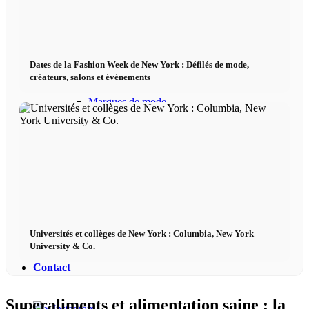
Podcast modèle
Fashion Weeks
Dates de la Fashion Week de New York : Défilés de mode,
créateurs, salons et événements
Marques de mode
Wiki
Réserver
Peppa Of The Day
Universités et collèges de New York : Columbia, New York
University & Co.
Contact
Superaliments et alimentation saine : la
x Instagram