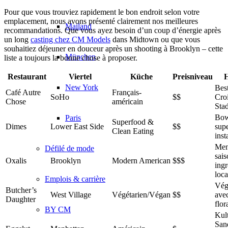
Pour que vous trouviez rapidement le bon endroit selon votre
emplacement, nous avons présenté clairement nos meilleures
Mailand
recommandations. Que vous ayez besoin d’un coup d’énergie après
un long
casting chez CM Models
dans Midtown ou que vous
souhaitiez déjeuner en douceur après un shooting à Brooklyn – cette
München
liste a toujours la bonne chose à proposer.
Restaurant
Viertel
Küche
Preisniveau
H
New York
Bes
Café Autre
Français-
SoHo
$$
Croi
Chose
américain
Stad
Bow
Paris
Superfood &
Dimes
Lower East Side
$$
sup
Clean Eating
ins
Men
Défilé de mode
sais
Oxalis
Brooklyn
Modern American
$$$
ingr
loc
Emplois & carrière
Vég
Butcher’s
West Village
Végétarien/Végan
$$
ave
Daughter
flor
BY CM
Kul
San