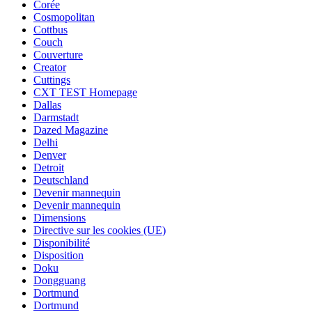
Corée
Cosmopolitan
Cottbus
Couch
Couverture
Creator
Cuttings
CXT TEST Homepage
Dallas
Darmstadt
Dazed Magazine
Delhi
Denver
Detroit
Deutschland
Devenir mannequin
Devenir mannequin
Dimensions
Directive sur les cookies (UE)
Disponibilité
Disposition
Doku
Dongguang
Dortmund
Dortmund