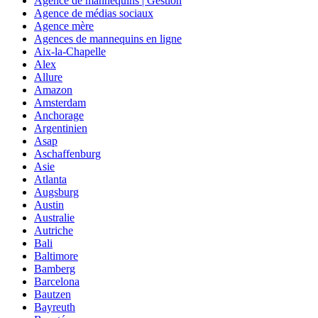
Agence de mannequins | Gestion
Agence de médias sociaux
Agence mère
Agences de mannequins en ligne
Aix-la-Chapelle
Alex
Allure
Amazon
Amsterdam
Anchorage
Argentinien
Asap
Aschaffenburg
Asie
Atlanta
Augsburg
Austin
Australie
Autriche
Bali
Baltimore
Bamberg
Barcelona
Bautzen
Bayreuth