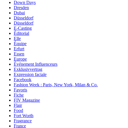
Down Days
Dresden
Dubai
Düsseldorf
Düsseldorf
E-Casting
Éditorial
Elle
Équipe
Erfurt
Essen
Europe
Événement Influenceurs
Exklusivvertrag
Expression faciale
Facebook
Fashion Week : Paris, New York, Milan & Co.
Favoris
Fiche
FIV Magazine
Flair
Food
Fort Worth
Fragrance
France