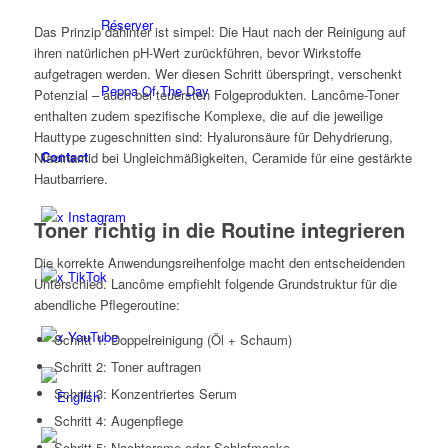
Réserver
Das Prinzip dahinter ist simpel: Die Haut nach der Reinigung auf
ihren natürlichen pH-Wert zurückführen, bevor Wirkstoffe
aufgetragen werden. Wer diesen Schritt überspringt, verschenkt
Peppa Of The Day
Potenzial – auch bei teuersten Folgeprodukten. Lancôme-Toner
enthalten zudem spezifische Komplexe, die auf die jeweilige
Hauttype zugeschnitten sind: Hyaluronsäure für Dehydrierung,
Contact
Niacinamid bei Ungleichmäßigkeiten, Ceramide für eine gestärkte
Hautbarriere.
x Instagram
Toner richtig in die Routine integrieren
Die korrekte Anwendungsreihenfolge macht den entscheidenden
x TikTok
Unterschied. Lancôme empfiehlt folgende Grundstruktur für die
abendliche Pflegeroutine:
x YouTube
Schritt 1: Doppelreinigung (Öl + Schaum)
Schritt 2: Toner auftragen
Schritt 3: Konzentriertes Serum
Schritt 4: Augenpflege
Schritt 5: Nachtcreme oder Schlafmaske