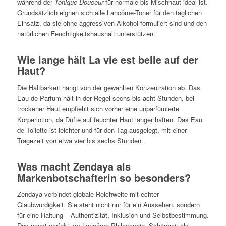
während der
Tonique Douceur
für normale bis Mischhaut ideal ist.
Grundsätzlich eignen sich alle Lancôme-Toner für den täglichen
Einsatz, da sie ohne aggressiven Alkohol formuliert sind und den
natürlichen Feuchtigkeitshaushalt unterstützen.
Wie lange hält La vie est belle auf der
Haut?
Die Haltbarkeit hängt von der gewählten Konzentration ab. Das
Eau de Parfum hält in der Regel sechs bis acht Stunden, bei
trockener Haut empfiehlt sich vorher eine unparfümierte
Körperlotion, da Düfte auf feuchter Haut länger haften. Das Eau
de Toilette ist leichter und für den Tag ausgelegt, mit einer
Tragezeit von etwa vier bis sechs Stunden.
Was macht Zendaya als
Markenbotschafterin so besonders?
Zendaya verbindet globale Reichweite mit echter
Glaubwürdigkeit. Sie steht nicht nur für ein Aussehen, sondern
für eine Haltung – Authentizität, Inklusion und Selbstbestimmung.
Das passt perfekt zur Lancôme-Philosophie, Schönheit als