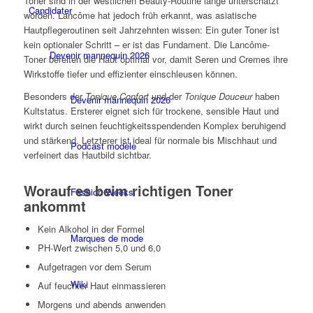
Toner sind in der westlichen Beauty-Routine lange unterschätzt
Candidater
worden. Lancôme hat jedoch früh erkannt, was asiatische
Hautpflegeroutinen seit Jahrzehnten wissen: Ein guter Toner ist
kein optionaler Schritt – er ist das Fundament. Die Lancôme-
Devenir mannequin 2026
Toner bereiten die Haut optimal vor, damit Seren und Cremes ihre
Wirkstoffe tiefer und effizienter einschleusen können.
Besonders der
Tonique Confort
und der
Tonique Douceur
haben
Devenir mannequin 2026
Kultstatus. Ersterer eignet sich für trockene, sensible Haut und
wirkt durch seinen feuchtigkeitsspendenden Komplex beruhigend
und stärkend. Letzterer ist ideal für normale bis Mischhaut und
Podcast modèle
verfeinert das Hautbild sichtbar.
Worauf es beim richtigen Toner
Fashion Weeks
ankommt
Kein Alkohol in der Formel
Marques de mode
PH-Wert zwischen 5,0 und 6,0
Aufgetragen vor dem Serum
Wiki
Auf feuchter Haut einmassieren
Morgens und abends anwenden