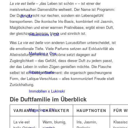
La vie est belle
– „das Leben ist schön » – ist einer der
meistverkauften Damendüfte weltweit. Der Name ist Programm:
Der Duft soll nicht nur riechen, sondern ein Lebensgefühl
BY CM
transportieren. Die ikonische Iris-Basis, kombiniert mit Jasmin,
Maiglöckchen und einer warmen Pralinébase, ergibt einen Duft,
der gleichzeitig feminin, frisch und sinnlich ist.
Influenceurs x CM
Was
La vie est belle
von anderen Luxusdüften unterscheidet, ist
die emotionale Tiefe. Viele Parfums setzen auf Exklusivität als
Marketing x One
Alleinstellungsmerkmal. Lancôme setzt dagegen auf
Zugänglichkeit – das Gefühl, dass dieser Duft zu jedem passt,
der das Leben in vollen Zügen genießen möchte. Die Flasche
Réalité virtuelle
selbst ist ein Design-Statement: die organisch geschwungene
Form, der Lalique-Verschluss – alles kommuniziert Freude statt
Zurückhaltung.
Immobilien x Lukinski
Die Duftfamilie im Überblick
Magazine x FIV
VARIANTE
CHARAKTER
HAUPTNOTEN
FÜR W
La vie est
Warm, blumig,
Iris, Jasmin,
Klassisc
belle Original
sinnlich
Pralinée
feminine