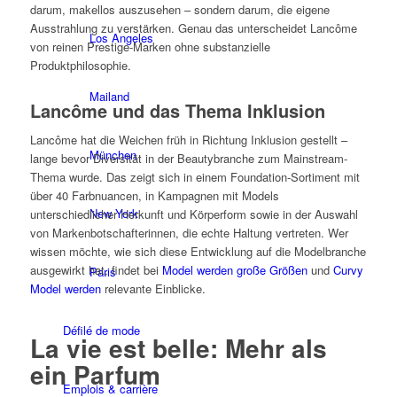
darum, makellos auszusehen – sondern darum, die eigene
Ausstrahlung zu verstärken. Genau das unterscheidet Lancôme
Los Angeles
von reinen Prestige-Marken ohne substanzielle
Produktphilosophie.
Mailand
Lancôme und das Thema Inklusion
Lancôme hat die Weichen früh in Richtung Inklusion gestellt –
München
lange bevor Diversität in der Beautybranche zum Mainstream-
Thema wurde. Das zeigt sich in einem Foundation-Sortiment mit
über 40 Farbnuancen, in Kampagnen mit Models
New York
unterschiedlicher Herkunft und Körperform sowie in der Auswahl
von Markenbotschafterinnen, die echte Haltung vertreten. Wer
wissen möchte, wie sich diese Entwicklung auf die Modelbranche
ausgewirkt hat, findet bei
Model werden große Größen
und
Curvy
Paris
Model werden
relevante Einblicke.
Défilé de mode
La vie est belle: Mehr als
ein Parfum
Emplois & carrière