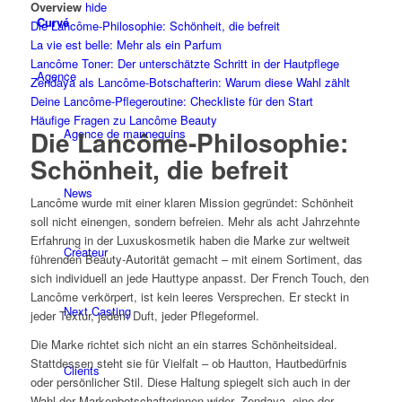
Overview
hide
Curvé
Die Lancôme-Philosophie: Schönheit, die befreit
La vie est belle: Mehr als ein Parfum
Lancôme Toner: Der unterschätzte Schritt in der Hautpflege
Agence
Zendaya als Lancôme-Botschafterin: Warum diese Wahl zählt
Deine Lancôme-Pflegeroutine: Checkliste für den Start
Häufige Fragen zu Lancôme Beauty
Die Lancôme-Philosophie:
Agence de mannequins
Schönheit, die befreit
News
Lancôme wurde mit einer klaren Mission gegründet: Schönheit
soll nicht einengen, sondern befreien. Mehr als acht Jahrzehnte
Erfahrung in der Luxuskosmetik haben die Marke zur weltweit
Créateur
führenden Beauty-Autorität gemacht – mit einem Sortiment, das
sich individuell an jede Hauttype anpasst. Der French Touch, den
Lancôme verkörpert, ist kein leeres Versprechen. Er steckt in
Next Casting
jeder Textur, jedem Duft, jeder Pflegeformel.
Die Marke richtet sich nicht an ein starres Schönheitsideal.
Stattdessen steht sie für Vielfalt – ob Hautton, Hautbedürfnis
Clients
oder persönlicher Stil. Diese Haltung spiegelt sich auch in der
Wahl der Markenbotschafterinnen wider. Zendaya, eine der