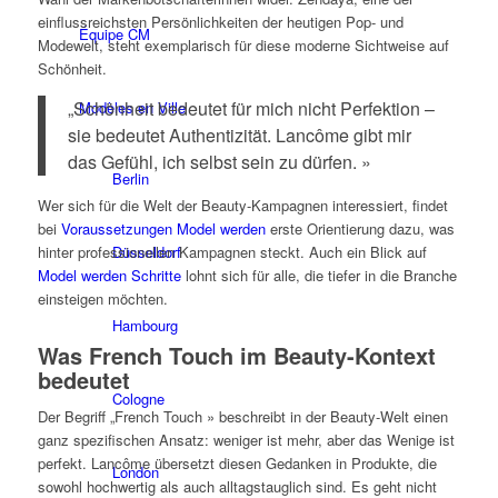
einflussreichsten Persönlichkeiten der heutigen Pop- und
Équipe CM
Modewelt, steht exemplarisch für diese moderne Sichtweise auf
Schönheit.
„Schönheit bedeutet für mich nicht Perfektion –
Modèles en Ville
sie bedeutet Authentizität. Lancôme gibt mir
das Gefühl, ich selbst sein zu dürfen. »
Berlin
Wer sich für die Welt der Beauty-Kampagnen interessiert, findet
bei
Voraussetzungen Model werden
erste Orientierung dazu, was
Düsseldorf
hinter professionellen Kampagnen steckt. Auch ein Blick auf
Model werden Schritte
lohnt sich für alle, die tiefer in die Branche
einsteigen möchten.
Hambourg
Was French Touch im Beauty-Kontext
bedeutet
Cologne
Der Begriff „French Touch » beschreibt in der Beauty-Welt einen
ganz spezifischen Ansatz: weniger ist mehr, aber das Wenige ist
perfekt. Lancôme übersetzt diesen Gedanken in Produkte, die
London
sowohl hochwertig als auch alltagstauglich sind. Es geht nicht