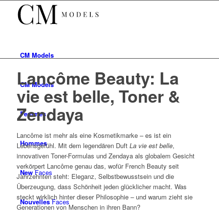
CM
Models
Lancôme Beauty: La
CM
Models
vie est belle, Toner &
Zendaya
Femmes
Lancôme ist mehr als eine Kosmetikmarke – es ist ein
Hommes
Lebensgefühl. Mit dem legendären Duft
La vie est belle
,
innovativen Toner-Formulas und Zendaya als globalem Gesicht
verkörpert Lancôme genau das, wofür French Beauty seit
New
Faces
Jahrzehnten steht: Eleganz, Selbstbewusstsein und die
Überzeugung, dass Schönheit jeden glücklicher macht. Was
steckt wirklich hinter dieser Philosophie – und warum zieht sie
Nouvelles
Faces
Generationen von Menschen in ihren Bann?