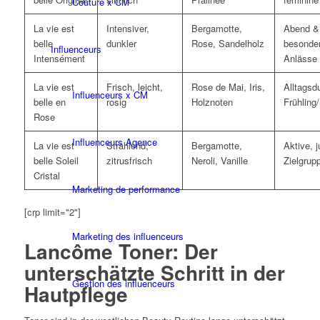
Couture x CM
La vie est
Intensiver,
Bergamotte,
Abend &
belle
dunkler
Rose, Sandelholz
besonde
Influenceurs
Intensément
Anlässe
La vie est
Frisch, leicht,
Rose de Mai, Iris,
Alltagsdu
Influenceurs x CM
belle en
rosig
Holznoten
Frühlin
Rose
Influenceurs Agence
La vie est
Strahlend,
Bergamotte,
Aktive, 
belle Soleil
zitrusfrisch
Neroli, Vanille
Zielgrup
Cristal
Marketing de performance
[crp limit="2"]
Marketing des influenceurs
Lancôme Toner: Der
unterschätzte Schritt in der
Gestion des influenceurs
Hautpflege