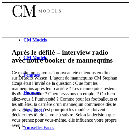
CM
Models
Après le défilé – interview radio
CM
Models
avec notre booker de mannequins
Ce matin, nous avons à nouveau été entendus en direct
Femmes
sur DRadio Wissen. L’agent de mannequins CM Stephan
Czaja était l’invité de la question : Que font les
mannequins après leur carrière ? Les mannequins restent-
Hommes
ils dans le secteur ? Cherchez-vous un emploi ? Ou bien
allez-vous à l’université ? Comme pour les footballeurs et
les athlètes, la carrière d’un mannequin commence dès le
plus jeune âge.
C’est pourquoi les modèles doivent
New
Faces
décider très tôt de la voie à suivre. Selon la décision que
vous prenez pour vous-même, elle influence votre propre
avenir.
Nouvelles
Faces