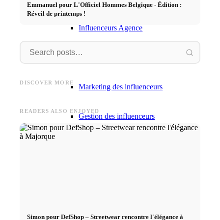
Emmanuel pour L'Officiel Hommes Belgique - Édition :
Réveil de printemps !
Influenceurs Agence
Marketing de performance
Dior
Balenciaga
Mode
Dior x Jonathan Anderson
Balenciaga x Pierpaolo
Modeln 
(vorher Loewe): Neuer
Piccioli: Neuer Creative
(Paris)
DISCOVER MORE
Marketing des influenceurs
Creative Director
Director folgt auf Demna
Model i
READERS ALSO ENJOYED
Gestion des influenceurs
Candidater
Devenir mannequin 2026
Devenir mannequin 2026
Simon pour DefShop – Streetwear rencontre l'élégance à