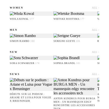
WOMEN
ALL ›
WIOLA KOWAL
WIETSKE BOOTSMA
VALERI
177
177
MEN
ALL ›
SIMON RAMBO
SERIGNE GUEYE
RUFUS 
188
186
NEW
ALL ›
SORA SCHWARZER
SOPHIA BRANDL
SERIGN
178
181
NEWS
ALL ›
DÉBUTS SUR LE PODIUM :
AMIE BA
ARIANE ET LUISA POUR VOGUE
NOUVELL
ANTON KUNDRUS POUR BURGA
X BREUNINGER
TEVEO
MEN - UN MANNEQUIN EDGY
RENCONTRE LES ACCESSOIRES
TECH