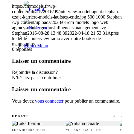
https://cmmodels.fr/wp-
content/uploads/2016/09/interview-model-agent-stephan-
czaja-karriere-models-laufsteg-ende.jpg
500
1000
Stephan
/wp-content/uploads/2023/01/cm-models-logo-web-
agency-modelagentur-influencer-management.svg
Stephan
2016-08-28 13:48:39
2022-04-18 21:53:31
Après
le défilé – interview radio avec notre booker de
mannequins
Menu
Menu
0
réponses
Laisser un commentaire
Rejoindre la discussion?
N’hésitez pas à contribuer !
Laisser un commentaire
Vous devez
vous connecter
pour publier un commentaire.
UPDATE
ALL ›
LUKA IBARRART
YULIANA DUARTE
YOO HA
190
179