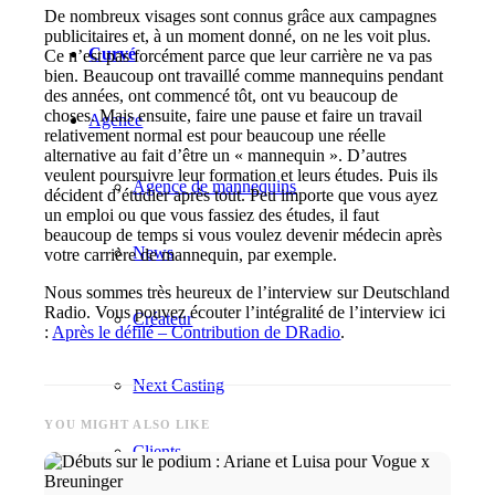
De nombreux visages sont connus grâce aux campagnes
publicitaires et, à un moment donné, on ne les voit plus.
Curvé
Ce n’est pas forcément parce que leur carrière ne va pas
bien. Beaucoup ont travaillé comme mannequins pendant
des années, ont commencé tôt, ont vu beaucoup de
choses. Mais ensuite, faire une pause et faire un travail
Agence
relativement normal est pour beaucoup une réelle
alternative au fait d’être un « mannequin ». D’autres
veulent poursuivre leur formation et leurs études. Puis ils
Agence de mannequins
décident d’étudier après tout. Peu importe que vous ayez
un emploi ou que vous fassiez des études, il faut
beaucoup de temps si vous voulez devenir médecin après
News
votre carrière de mannequin, par exemple.
Nous sommes très heureux de l’interview sur Deutschland
Radio. Vous pouvez écouter l’intégralité de l’interview ici
Créateur
:
Après le défilé – Contribution de DRadio
.
Next Casting
YOU MIGHT ALSO LIKE
Clients