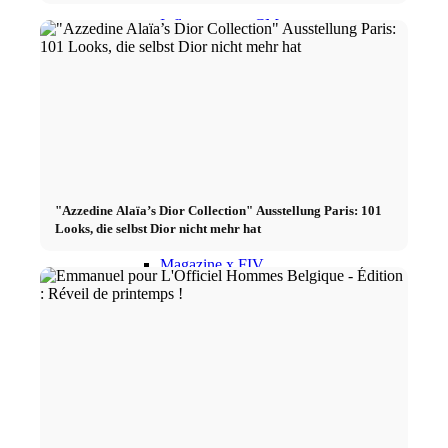
Influenceurs x CM
Marketing x One
Réalité virtuelle
Immobilien x Lukinski
"Azzedine Alaïa’s Dior Collection" Ausstellung Paris: 101
Looks, die selbst Dior nicht mehr hat
Magazine x FIV
Couture x CM
Influenceurs
Influenceurs x CM