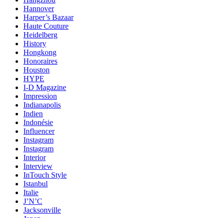
Hannover
Harper’s Bazaar
Haute Couture
Heidelberg
History
Hongkong
Honoraires
Houston
HYPE
I-D Magazine
Impression
Indianapolis
Indien
Indonésie
Influencer
Instagram
Instagram
Interior
Interview
InTouch Style
Istanbul
Italie
J’N’C
Jacksonville