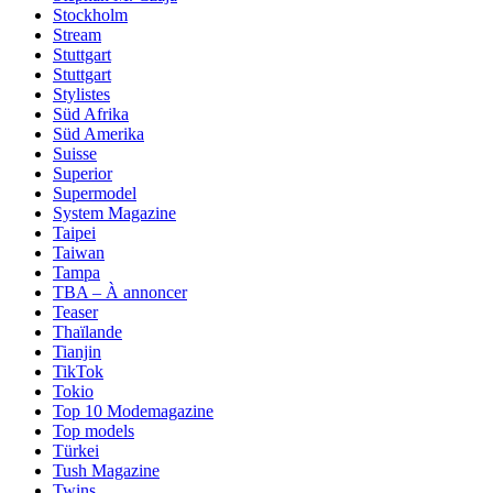
Stockholm
Stream
Stuttgart
Stuttgart
Stylistes
Süd Afrika
Süd Amerika
Suisse
Superior
Supermodel
System Magazine
Taipei
Taiwan
Tampa
TBA – À annoncer
Teaser
Thaïlande
Tianjin
TikTok
Tokio
Top 10 Modemagazine
Top models
Türkei
Tush Magazine
Twins