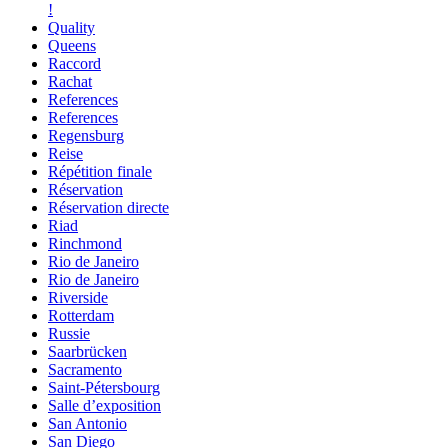
!
Quality
Queens
Raccord
Rachat
References
References
Regensburg
Reise
Répétition finale
Réservation
Réservation directe
Riad
Rinchmond
Rio de Janeiro
Rio de Janeiro
Riverside
Rotterdam
Russie
Saarbrücken
Sacramento
Saint-Pétersbourg
Salle d’exposition
San Antonio
San Diego