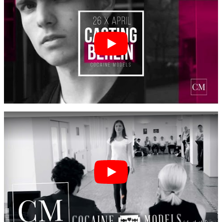
Mailand
München
New York
Paris
Défilé de mode
Emplois & carrière
BY CM