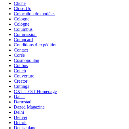
Cliché
Close-Up
Colocation de modèles
Cologne
Cologne
Columbus
Commission
Compcard
Conditions d’expédition
Contact
Corée
Cosmopolitan
Cottbus
Couch
Couverture
Creator
Cuttings
CXT TEST Homepage
Dallas
Darmstadt
Dazed Magazine
Delhi
Denver
Detroit
Deutschland