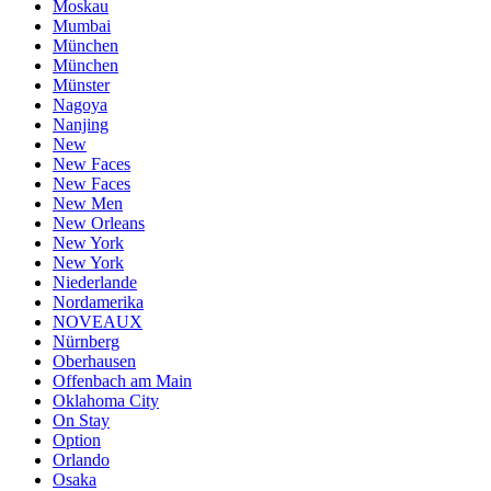
Moskau
Mumbai
München
München
Münster
Nagoya
Nanjing
New
New Faces
New Faces
New Men
New Orleans
New York
New York
Niederlande
Nordamerika
NOVEAUX
Nürnberg
Oberhausen
Offenbach am Main
Oklahoma City
On Stay
Option
Orlando
Osaka