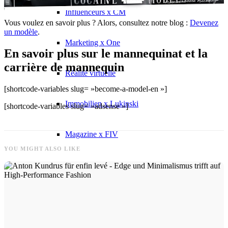
Influenceurs x CM
Vous voulez en savoir plus ? Alors, consultez notre blog :
Devenez
un modèle
.
Marketing x One
En savoir plus sur le mannequinat et la
carrière de mannequin
Réalité virtuelle
[shortcode-variables slug= »become-a-model-en »]
Immobilien x Lukinski
[shortcode-variables slug= »adsense »]
Magazine x FIV
YOU MIGHT ALSO LIKE
Couture x CM
Influenceurs
Influenceurs x CM