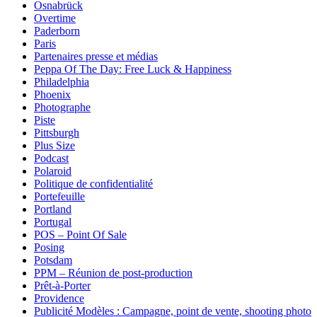
Osnabrück
Overtime
Paderborn
Paris
Partenaires presse et médias
Peppa Of The Day: Free Luck & Happiness
Philadelphia
Phoenix
Photographe
Piste
Pittsburgh
Plus Size
Podcast
Polaroid
Politique de confidentialité
Portefeuille
Portland
Portugal
POS – Point Of Sale
Posing
Potsdam
PPM – Réunion de post-production
Prêt-à-Porter
Providence
Publicité Modèles : Campagne, point de vente, shooting photo