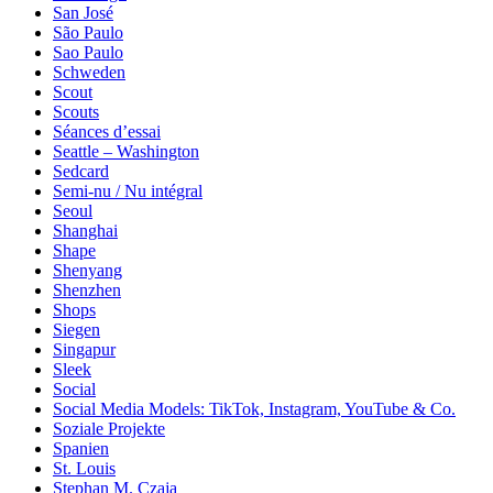
San José
São Paulo
Sao Paulo
Schweden
Scout
Scouts
Séances d’essai
Seattle – Washington
Sedcard
Semi-nu / Nu intégral
Seoul
Shanghai
Shape
Shenyang
Shenzhen
Shops
Siegen
Singapur
Sleek
Social
Social Media Models: TikTok, Instagram, YouTube & Co.
Soziale Projekte
Spanien
St. Louis
Stephan M. Czaja