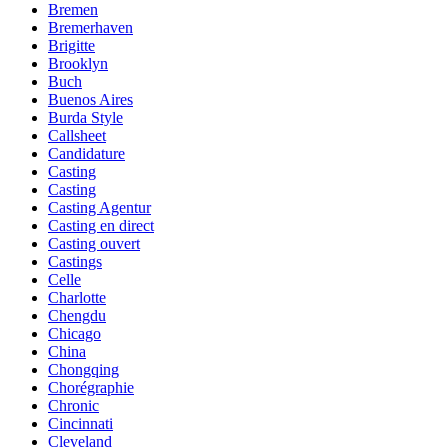
Bremen
Bremerhaven
Brigitte
Brooklyn
Buch
Buenos Aires
Burda Style
Callsheet
Candidature
Casting
Casting
Casting Agentur
Casting en direct
Casting ouvert
Castings
Celle
Charlotte
Chengdu
Chicago
China
Chongqing
Chorégraphie
Chronic
Cincinnati
Cleveland