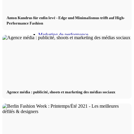
Influenceurs Agence
Anton Kundrus für enfin levé - Edge und Minimalismus trifft auf High-
Performance Fashion
Marketing de performance
Marketing des influenceurs
Gestion des influenceurs
Candidater
Agence média : publicité, shoots et marketing des médias sociaux
Devenir mannequin 2026
Devenir mannequin 2026