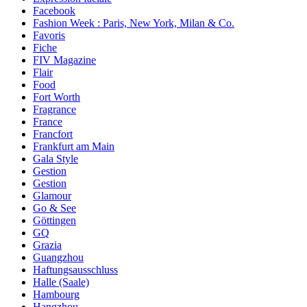
Facebook
Fashion Week : Paris, New York, Milan & Co.
Favoris
Fiche
FIV Magazine
Flair
Food
Fort Worth
Fragrance
France
Francfort
Frankfurt am Main
Gala Style
Gestion
Gestion
Glamour
Go & See
Göttingen
GQ
Grazia
Guangzhou
Haftungsausschluss
Halle (Saale)
Hambourg
Hangzhou