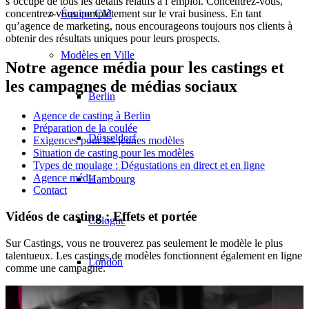
s’occupe de tous les détails relatifs à l’emploi. Concentrez-vous,
Équipe CM
concentrez-vous complètement sur le vrai business. En tant
qu’agence de marketing, nous encourageons toujours nos clients à
obtenir des résultats uniques pour leurs prospects.
Modèles en Ville
Notre agence média pour les castings et
les campagnes de médias sociaux
Berlin
Agence de casting à Berlin
Préparation de la coulée
Düsseldorf
Exigences pour les jeunes modèles
Situation de casting pour les modèles
Types de moulage : Dégustations en direct et en ligne
Agence média
Hambourg
Contact
Vidéos de casting : Effets et portée
Cologne
Sur Castings, vous ne trouverez pas seulement le modèle le plus
talentueux. Les castings de modèles fonctionnent également en ligne
London
comme une campagne.
Los Angeles