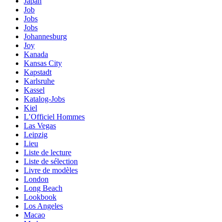
Japan
Job
Jobs
Jobs
Johannesburg
Joy
Kanada
Kansas City
Kapstadt
Karlsruhe
Kassel
Katalog-Jobs
Kiel
L’Officiel Hommes
Las Vegas
Leipzig
Lieu
Liste de lecture
Liste de sélection
Livre de modèles
London
Long Beach
Lookbook
Los Angeles
Macao