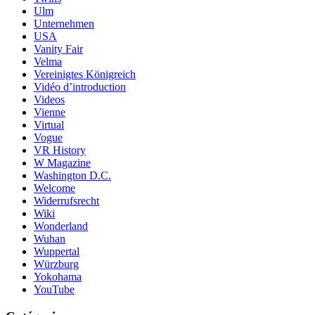
Ulm
Unternehmen
USA
Vanity Fair
Velma
Vereinigtes Königreich
Vidéo d’introduction
Videos
Vienne
Virtual
Vogue
VR History
W Magazine
Washington D.C.
Welcome
Widerrufsrecht
Wiki
Wonderland
Wuhan
Wuppertal
Würzburg
Yokohama
YouTube