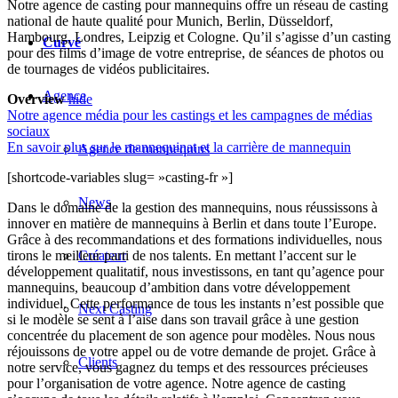
Notre agence de casting pour mannequins offre un réseau de casting
national de haute qualité pour Munich, Berlin, Düsseldorf,
Hambourg, Londres, Leipzig et Cologne. Qu’il s’agisse d’un casting
Curvé
pour des films d’image de votre entreprise, de séances de photos ou
de tournages de vidéos publicitaires.
Agence
Overview
hide
Notre agence média pour les castings et les campagnes de médias
sociaux
En savoir plus sur le mannequinat et la carrière de mannequin
Agence de mannequins
[shortcode-variables slug= »casting-fr »]
News
Dans le domaine de la gestion des mannequins, nous réussissons à
innover en matière de mannequins à Berlin et dans toute l’Europe.
Grâce à des recommandations et des formations individuelles, nous
Créateur
tirons le meilleur parti de nos talents. En mettant l’accent sur le
développement qualitatif, nous investissons, en tant qu’agence pour
mannequins, beaucoup d’ambition dans votre développement
individuel. Cette performance de tous les instants n’est possible que
Next Casting
si le modèle se sent à l’aise dans son travail grâce à une gestion
concentrée du placement de son agence pour modèles. Nous nous
réjouissons de votre appel ou de votre demande de projet. Grâce à
Clients
notre service, vous gagnez du temps et des ressources précieuses
pour l’organisation de votre agence. Notre agence de casting