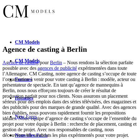
CM
Models
Agence de casting à Berlin
CM
Models
Agence de casting
pour
Berlin
– Nous rendons la sélection parfaite
possible avec des
agences de publicité
expérimentées dans toute
l’Allemagne. CM Casting, notre agence de casting s’occupe de toute
Femmes
l’organisation à venir pour votre casting à Berlin : modèle, acteur ou
présentateur de spectacle. En tant qu’agence de mannequins à
Berlin, nous nous efforçons toujours de créer le résultat de
production parfait pour nos clients. Nous assurons un placement
Hommes
sérieux pour des emplois dans des séries télévisées, des magazines et
des publicités pour des marques de grande qualité. Avec des agences
bien établies, nous pouvons rapidement fournir les propositions
New
Faces
idéales. Notre équipe d’agence de casting s’occupe de l’ensemble du
projet pour votre équipe à Berlin : recherche de placement, casting et
gestion de projet. Avec nos responsables de casting, nous
Nouvelles
Faces
découvrons les candidats les plus expérimentés pour votre projet.