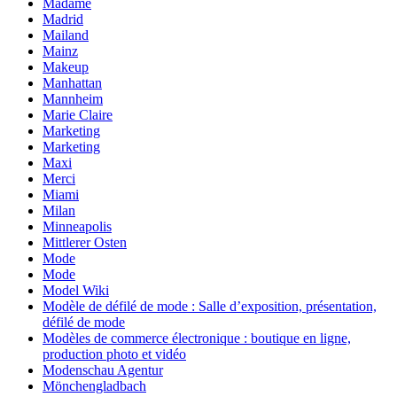
Madame
Madrid
Mailand
Mainz
Makeup
Manhattan
Mannheim
Marie Claire
Marketing
Marketing
Maxi
Merci
Miami
Milan
Minneapolis
Mittlerer Osten
Mode
Mode
Model Wiki
Modèle de défilé de mode : Salle d’exposition, présentation,
défilé de mode
Modèles de commerce électronique : boutique en ligne,
production photo et vidéo
Modenschau Agentur
Mönchengladbach