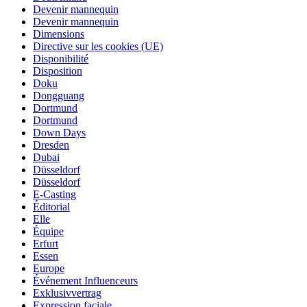
Devenir mannequin
Devenir mannequin
Dimensions
Directive sur les cookies (UE)
Disponibilité
Disposition
Doku
Dongguang
Dortmund
Dortmund
Down Days
Dresden
Dubai
Düsseldorf
Düsseldorf
E-Casting
Éditorial
Elle
Équipe
Erfurt
Essen
Europe
Événement Influenceurs
Exklusivvertrag
Expression faciale