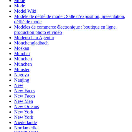
Mode
Mode
Model Wiki
Modèle de défilé de mode : Salle d’exposition, présentation,
défilé de mode
Modèles de commerce électronique : boutique en ligne,
production photo et vidéo
Modenschau Agentur
Mönchengladbach
Moskau
Mumbai
München
München
Münster
Nagoya
Nanjing
New
New Faces
New Faces
New Men
New Orleans
New York
New York
Niederlande
Nordamerika