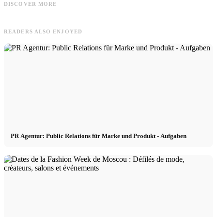
DISCOVER MORE
Shooting für Apropos Store Köln
souffle
S
READERS ALSO ENJOYED
PR Agentur: Public Relations für Marke und Produkt - Aufgaben