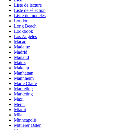
Liste de lecture
Liste de sélection
Livre de modèles
London
Long Beach
Lookbook
Los Angeles
Macao
Madame
Madrid
Mailand
Mainz
Makeup
Manhattan
Mannheim
Marie Claire
Marketing
Marketing
Maxi
Merci
Miami
Milan
Minneapolis
Mittlerer Osten