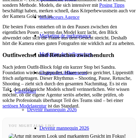
sondern Methode. Models, die sich intensiver mit
Posing Tipps
beschäftigt haben, merken schnell, dass Körperbewusstsein auch vor
der Kamera Gold wert ist.
Influenceurs Agence
Die besten Fotos entstehen oft in den Pausen zwischen den
eigentlichen Posen – wenn das Model kurz lacht, den Blick
Marketing de performance
abwendet oder sich die Haare aus dem Gesicht streicht. Deshalb
hört die Kamera eines guten Fotografen nie wirklich auf zu arbeiten.
Marketing des influenceurs
Outfitwechsel und Retuschen zwischendurch
Nach jedem Outfit-Block folgt ein kurzer Stop bei Sandra.
Gestion des influenceurs
Foundation wird nachgepudert, Haare werden gerichtet, Lippenstift
frisch aufgetragen. Dieser Rhythmus – Shooting, Pause, Retusche,
Shooting – zieht sich durch den gesamten Nachmittag. Es ist ein
Takt, den erfolgreiche Models schnell verinnerlichen. Wer wissen
Candidater
möchte, ob die eigene Agentur seriös arbeitet, sollte prüfen, ob
solche Professionals überhaupt Teil des Teams sind – bei einer
seriösen Modelagentur
ist das Standard.
Devenir mannequin 2026
YOU MIGHT ALSO LIKE
Devenir mannequin 2026