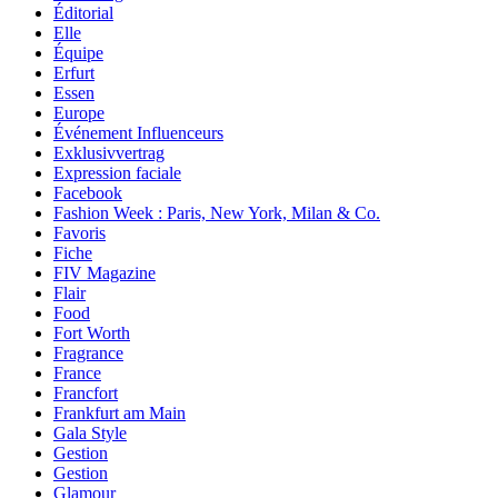
Éditorial
Elle
Équipe
Erfurt
Essen
Europe
Événement Influenceurs
Exklusivvertrag
Expression faciale
Facebook
Fashion Week : Paris, New York, Milan & Co.
Favoris
Fiche
FIV Magazine
Flair
Food
Fort Worth
Fragrance
France
Francfort
Frankfurt am Main
Gala Style
Gestion
Gestion
Glamour