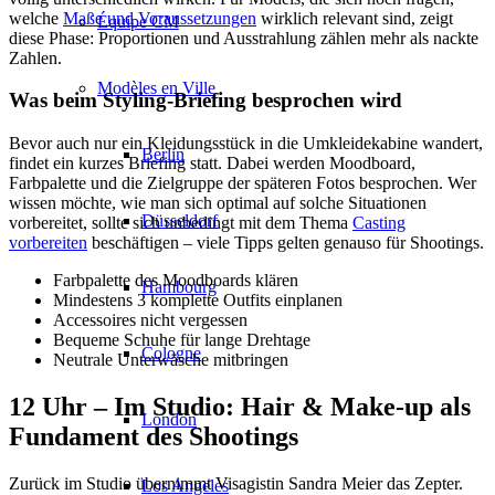
welche
Maße und Voraussetzungen
wirklich relevant sind, zeigt
Équipe CM
diese Phase: Proportionen und Ausstrahlung zählen mehr als nackte
Zahlen.
Modèles en Ville
Was beim Styling-Briefing besprochen wird
Bevor auch nur ein Kleidungsstück in die Umkleidekabine wandert,
Berlin
findet ein kurzes Briefing statt. Dabei werden Moodboard,
Farbpalette und die Zielgruppe der späteren Fotos besprochen. Wer
wissen möchte, wie man sich optimal auf solche Situationen
Düsseldorf
vorbereitet, sollte sich unbedingt mit dem Thema
Casting
vorbereiten
beschäftigen – viele Tipps gelten genauso für Shootings.
Farbpalette des Moodboards klären
Hambourg
Mindestens 3 komplette Outfits einplanen
Accessoires nicht vergessen
Bequeme Schuhe für lange Drehtage
Cologne
Neutrale Unterwäsche mitbringen
12 Uhr – Im Studio: Hair & Make-up als
London
Fundament des Shootings
Zurück im Studio übernimmt Visagistin Sandra Meier das Zepter.
Los Angeles