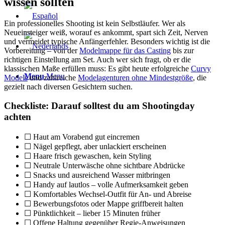
wissen sollten
Ein professionelles Shooting ist kein Selbstläufer. Wer als
Neueinsteiger weiß, worauf es ankommt, spart sich Zeit, Nerven
und vermeidet typische Anfängerfehler. Besonders wichtig ist die
Vorbereitung – von der
Modelmappe für das Casting
bis zur
richtigen Einstellung am Set. Auch wer sich fragt, ob er die
klassischen Maße erfüllen muss: Es gibt heute erfolgreiche
Curvy
Menu
Menu
Models
und zahlreiche
Modelagenturen ohne Mindestgröße
, die
gezielt nach diversen Gesichtern suchen.
Checkliste: Darauf solltest du am Shootingday
achten
☐ Haut am Vorabend gut eincremen
☐ Nägel gepflegt, aber unlackiert erscheinen
☐ Haare frisch gewaschen, kein Styling
☐ Neutrale Unterwäsche ohne sichtbare Abdrücke
☐ Snacks und ausreichend Wasser mitbringen
☐ Handy auf lautlos – volle Aufmerksamkeit geben
☐ Komfortables Wechsel-Outfit für An- und Abreise
☐ Bewerbungsfotos oder Mappe griffbereit halten
☐ Pünktlichkeit – lieber 15 Minuten früher
☐ Offene Haltung gegenüber Regie-Anweisungen