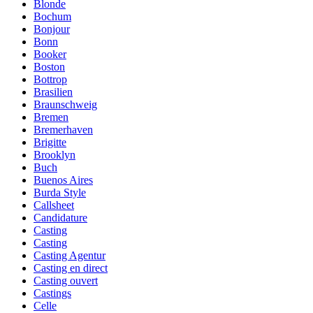
Blonde
Bochum
Bonjour
Bonn
Booker
Boston
Bottrop
Brasilien
Braunschweig
Bremen
Bremerhaven
Brigitte
Brooklyn
Buch
Buenos Aires
Burda Style
Callsheet
Candidature
Casting
Casting
Casting Agentur
Casting en direct
Casting ouvert
Castings
Celle