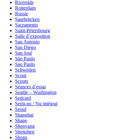
Riverside
Rotterdam
Russie
Saarbrücken
Sacramento
Saint-Pétersbourg
Salle d’exposition
San Antonio
San Diego
San José
São Paulo
Sao Paulo
Schweden
Scout
Scouts
Séances d’essai
Seattle – Washington
Sedcard
Semi-nu / Nu intégral
Seoul
Shanghai
Shape
Shenyang
Shenzhen
Shops