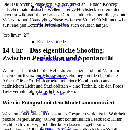
Die Hair-Styling-Phase schließt sich direkt an. Je nach Konzept
Influenceurs x CM
entstehen naturalistische Wellen, strenge Hochsteckfrisuren oder
bewusst wild-natürliche Looks. Durchschnittlich dauert die gesamte
Make-up- und Haarstyling-Phase zwischen 60 und 90 Minuten – bei
Marketing x One
aufwendigen Editorial-Produktionen auch deutlich länger.
[crp limit="2"]
Réalité virtuelle
14 Uhr – Das eigentliche Shooting:
Zwischen Perfektion und Spontanität
Immobilien x Lukinski
Wenn das Licht steht, die Reflektoren justiert sind und Marie im
ersten Outfit vor dem Hintergrund steht, beginnt die eigentliche
Magazine x FIV
Arbeit. Oliver Rudolph arbeitet mit einer Kombination aus
natürlichem Licht und Studioblitzen – eine Technik, die den Fotos
Tiefe verleiht, ohne künstlich zu wirken.
Couture x CM
Wie ein Fotograf mit dem Model kommuniziert
Influenceurs
Was von außen wie ein entspanntes Gespräch wirkt, ist in Wahrheit
präzise Regieführung. Oliver gibt kontinuierlich Feedback: „Kinn
leicht nach vorne », „Schulter fallen lassen », „jetzt kurz
Influenceurs x CM
innehalten ». Diese permanente Kommunikation ist kein Zufall,