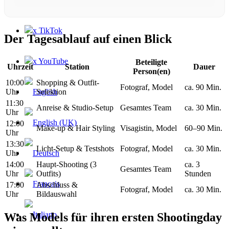
x TikTok
Der Tagesablauf auf einen Blick
x YouTube
Beteiligte
Uhrzeit
Station
Dauer
Person(en)
10:00
Shopping & Outfit-
Fotograf, Model
ca. 90 Min.
Uhr
Selektion
11:30
Anreise & Studio-Setup
Gesamtes Team
ca. 30 Min.
Uhr
12:00
Make-up & Hair Styling
Visagistin, Model
60–90 Min.
Uhr
13:30
Licht-Setup & Testshots
Fotograf, Model
ca. 30 Min.
Uhr
14:00
Haupt-Shooting (3
ca. 3
Gesamtes Team
Uhr
Outfits)
Stunden
17:00
Abschluss &
Fotograf, Model
ca. 30 Min.
Uhr
Bildauswahl
Was Models für ihren ersten Shootingday