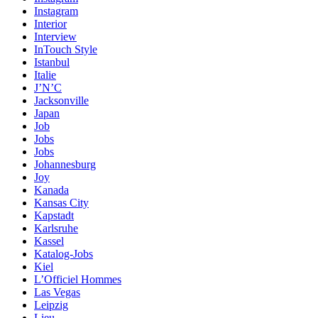
Instagram
Interior
Interview
InTouch Style
Istanbul
Italie
J’N’C
Jacksonville
Japan
Job
Jobs
Jobs
Johannesburg
Joy
Kanada
Kansas City
Kapstadt
Karlsruhe
Kassel
Katalog-Jobs
Kiel
L’Officiel Hommes
Las Vegas
Leipzig
Lieu