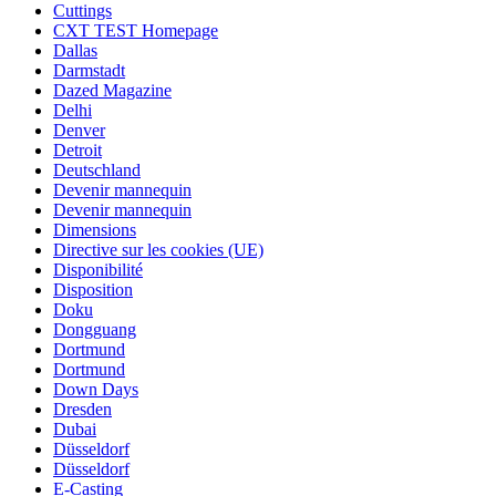
Cuttings
CXT TEST Homepage
Dallas
Darmstadt
Dazed Magazine
Delhi
Denver
Detroit
Deutschland
Devenir mannequin
Devenir mannequin
Dimensions
Directive sur les cookies (UE)
Disponibilité
Disposition
Doku
Dongguang
Dortmund
Dortmund
Down Days
Dresden
Dubai
Düsseldorf
Düsseldorf
E-Casting