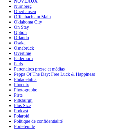
NOVEAUX
Nürnberg
Oberhausen
Offenbach am Main
Oklahoma City
On Stay
Option
Orlando
Osaka
Osnabrück
Overtime
Paderborn
Paris
Partenaires presse et médias
Peppa Of The Day: Free Luck & Happiness
Philadelphia
Phoenix
Photographe
Piste
Pittsburgh
Plus Size
Podcast
Polaroid
Politique de confidentialité
Portefeuille