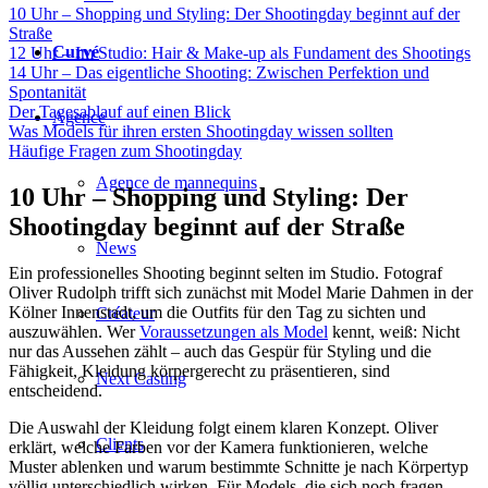
10 Uhr – Shopping und Styling: Der Shootingday beginnt auf der
Straße
Curvé
12 Uhr – Im Studio: Hair & Make-up als Fundament des Shootings
14 Uhr – Das eigentliche Shooting: Zwischen Perfektion und
Spontanität
Der Tagesablauf auf einen Blick
Agence
Was Models für ihren ersten Shootingday wissen sollten
Häufige Fragen zum Shootingday
Agence de mannequins
10 Uhr – Shopping und Styling: Der
Shootingday beginnt auf der Straße
News
Ein professionelles Shooting beginnt selten im Studio. Fotograf
Oliver Rudolph trifft sich zunächst mit Model Marie Dahmen in der
Kölner Innenstadt, um die Outfits für den Tag zu sichten und
Créateur
auszuwählen. Wer
Voraussetzungen als Model
kennt, weiß: Nicht
nur das Aussehen zählt – auch das Gespür für Styling und die
Fähigkeit, Kleidung körpergerecht zu präsentieren, sind
Next Casting
entscheidend.
Die Auswahl der Kleidung folgt einem klaren Konzept. Oliver
Clients
erklärt, welche Farben vor der Kamera funktionieren, welche
Muster ablenken und warum bestimmte Schnitte je nach Körpertyp
völlig unterschiedlich wirken. Für Models, die sich noch fragen,