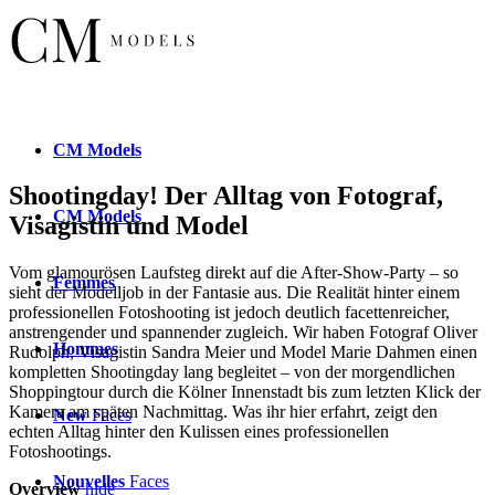
CM
Models
Shootingday! Der Alltag von Fotograf,
CM
Models
Visagistin und Model
Vom glamourösen Laufsteg direkt auf die After-Show-Party – so
Femmes
sieht der Modelljob in der Fantasie aus. Die Realität hinter einem
professionellen Fotoshooting ist jedoch deutlich facettenreicher,
anstrengender und spannender zugleich. Wir haben Fotograf Oliver
Hommes
Rudolph, Visagistin Sandra Meier und Model Marie Dahmen einen
kompletten Shootingday lang begleitet – von der morgendlichen
Shoppingtour durch die Kölner Innenstadt bis zum letzten Klick der
Kamera am späten Nachmittag. Was ihr hier erfahrt, zeigt den
New
Faces
echten Alltag hinter den Kulissen eines professionellen
Fotoshootings.
Nouvelles
Faces
Overview
hide