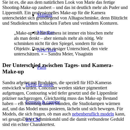
Sie ist es, die aus dem natürlichen Look von Marie das fertige
Shooting-Make-up zaubert – und das ist deutlich mehr als Puder und
Lippenstift. Ein professionelles Make-up für die Kamera
Mailand
unterscheidet sich grundlegend von Alltagsschminke, denn Blitzlicht
und Studioleuchten schlucken Farben und verändern Konturen.
München
„Make-up für die Kamera ist immer ein bisschen mehr
als man denkt – aber niemals mehr als nötig. Wir
schminken nicht für den Spiegel, sondern für das
Objektiv. Das ist ein riesiger Unterschied, den viele
New York
unterschätzen. » – Sandra Meier, Visagistin
Der Unterschied zwischen Tages- und Kamera-
Paris
Make-up
Sandra arbeitet mit Produkten, die speziell für HD-Kameras
Défilé de mode
entwickelt wurden. Concealer werden stärker pigmentiert
aufgetragen, Contouring wird tiefer gesetzt und die Lippenlinie
präziser nachgezogen. Gleichzeitig muss das Make-up Bestand
Emplois & carrière
haben – ein Shooting dauert Stunden, die Studiolampen wärmen
auf, und das Model muss posieren, lächeln und sich bewegen. Für
Models, die sich fragen, ob man auch
nebenberuflich modeln
kann,
sei gesagt: Dieser Schminkstuhl und die damit verbundene Geduld
BY CM
sind ein echter Charaktertest.