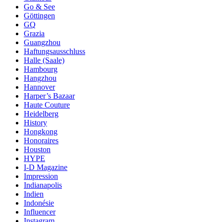
Go & See
Göttingen
GQ
Grazia
Guangzhou
Haftungsausschluss
Halle (Saale)
Hambourg
Hangzhou
Hannover
Harper’s Bazaar
Haute Couture
Heidelberg
History
Hongkong
Honoraires
Houston
HYPE
I-D Magazine
Impression
Indianapolis
Indien
Indonésie
Influencer
Instagram