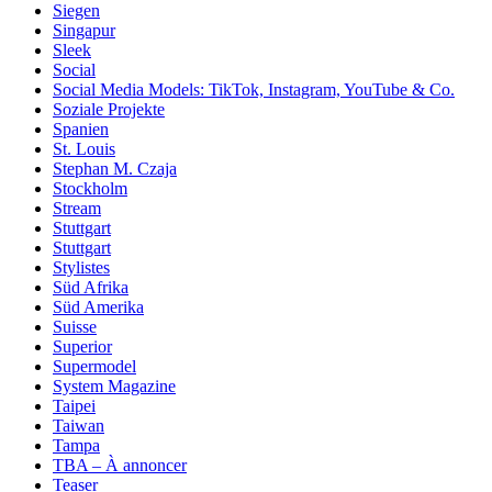
Siegen
Singapur
Sleek
Social
Social Media Models: TikTok, Instagram, YouTube & Co.
Soziale Projekte
Spanien
St. Louis
Stephan M. Czaja
Stockholm
Stream
Stuttgart
Stuttgart
Stylistes
Süd Afrika
Süd Amerika
Suisse
Superior
Supermodel
System Magazine
Taipei
Taiwan
Tampa
TBA – À annoncer
Teaser