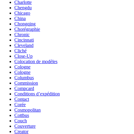
Charlotte
Chengdu
Chicago
China
Chongqing
Chorégraphie
Chronic
Cincinnati
Cleveland
Cliché
Close-Up
Colocation de modèles
Cologne
Cologne
Columbus
Commission
Compcard
Conditions d’expédition
Contact
Corée
Cosmopolitan
Cottbus
Couch
Couverture
Creator