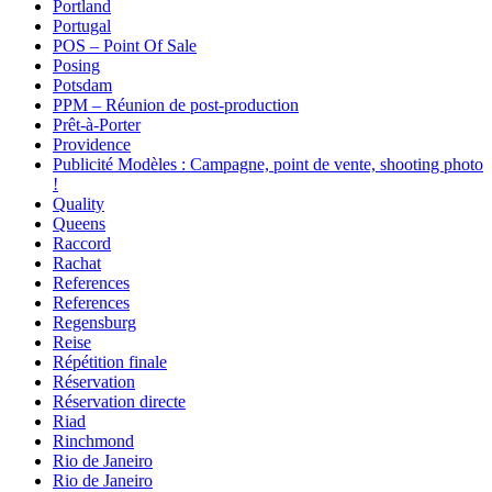
Portland
Portugal
POS – Point Of Sale
Posing
Potsdam
PPM – Réunion de post-production
Prêt-à-Porter
Providence
Publicité Modèles : Campagne, point de vente, shooting photo
!
Quality
Queens
Raccord
Rachat
References
References
Regensburg
Reise
Répétition finale
Réservation
Réservation directe
Riad
Rinchmond
Rio de Janeiro
Rio de Janeiro