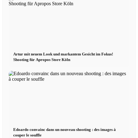
Podcast modèle
Fashion Weeks
Marques de mode
Artur mit neuem Look und markantem Gesicht im Fokus!
Shooting für Apropos Store Köln
Wiki
Réserver
Peppa Of The Day
Contact
Edoardo convainc dans un nouveau shooting : des images à
couper le souffle
x Instagram