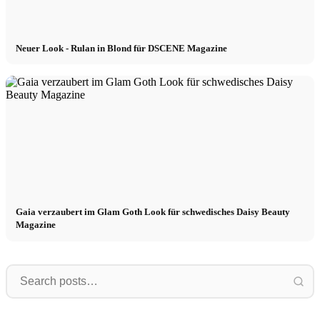
Neuer Look - Rulan in Blond für DSCENE Magazine
Gaia verzaubert im Glam Goth Look für schwedisches Daisy Beauty
Magazine
Artur
Edoardo
Artur mit neuem Look und
Edoardo convainc dans un nouveau
markantem Gesicht im Fokus!
shooting : des images à couper le
D