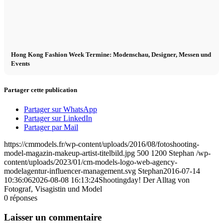
Hong Kong Fashion Week Termine: Modenschau, Designer, Messen und
Events
Partager cette publication
Partager sur WhatsApp
Partager sur LinkedIn
Partager par Mail
https://cmmodels.fr/wp-content/uploads/2016/08/fotoshooting-
model-magazin-makeup-artist-titelbild.jpg
500
1200
Stephan
/wp-
content/uploads/2023/01/cm-models-logo-web-agency-
modelagentur-influencer-management.svg
Stephan
2016-07-14
10:36:06
2026-08-08 16:13:24
Shootingday! Der Alltag von
Fotograf, Visagistin und Model
0
réponses
Laisser un commentaire