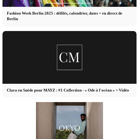
Fashion Week Berlin 2025 : défilés, calendrier, dates + en direct de
Berlin
Clara en Suède pour MAYZ : #1 Collection - « Ode à l'océan » + Vidéo