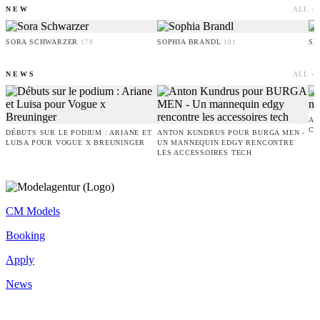
NEW
ALL ›
SORA SCHWARZER
SOPHIA BRANDL
SE
178
181
NEWS
ALL ›
AM
CO
DÉBUTS SUR LE PODIUM : ARIANE ET
ANTON KUNDRUS POUR BURGA MEN -
LUISA POUR VOGUE X BREUNINGER
UN MANNEQUIN EDGY RENCONTRE
LES ACCESSOIRES TECH
CM Models
Booking
Apply
News