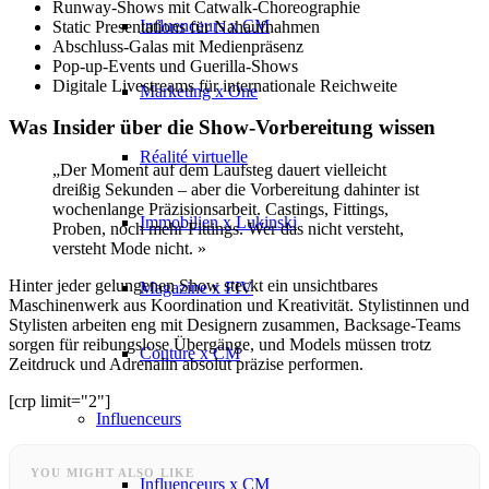
Runway-Shows mit Catwalk-Choreographie
Influenceurs x CM
Static Presentations für Nahaufnahmen
Abschluss-Galas mit Medienpräsenz
Pop-up-Events und Guerilla-Shows
Digitale Livestreams für internationale Reichweite
Marketing x One
Was Insider über die Show-Vorbereitung wissen
Réalité virtuelle
„Der Moment auf dem Laufsteg dauert vielleicht
dreißig Sekunden – aber die Vorbereitung dahinter ist
wochenlange Präzisionsarbeit. Castings, Fittings,
Immobilien x Lukinski
Proben, noch mehr Fittings. Wer das nicht versteht,
versteht Mode nicht. »
Hinter jeder gelungenen Show steckt ein unsichtbares
Magazine x FIV
Maschinenwerk aus Koordination und Kreativität. Stylistinnen und
Stylisten arbeiten eng mit Designern zusammen, Backsage-Teams
sorgen für reibungslose Übergänge, und Models müssen trotz
Couture x CM
Zeitdruck und Adrenalin absolut präzise performen.
[crp limit="2"]
Influenceurs
YOU MIGHT ALSO LIKE
Influenceurs x CM