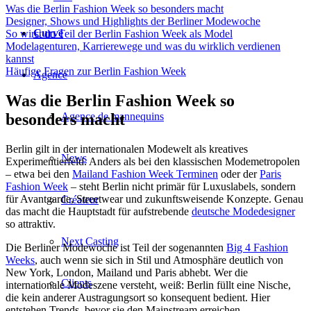
Was die Berlin Fashion Week so besonders macht
Designer, Shows und Highlights der Berliner Modewoche
Curvé
So wirst du Teil der Berlin Fashion Week als Model
Modelagenturen, Karrierewege und was du wirklich verdienen
kannst
Häufige Fragen zur Berlin Fashion Week
Agence
Was die Berlin Fashion Week so
Agence de mannequins
besonders macht
Berlin gilt in der internationalen Modewelt als kreatives
News
Experimentierfeld. Anders als bei den klassischen Modemetropolen
– etwa bei den
Mailand Fashion Week Terminen
oder der
Paris
Fashion Week
– steht Berlin nicht primär für Luxuslabels, sondern
für Avantgarde, Streetwear und zukunftsweisende Konzepte. Genau
Créateur
das macht die Hauptstadt für aufstrebende
deutsche Modedesigner
so attraktiv.
Next Casting
Die Berliner Modewoche ist Teil der sogenannten
Big 4 Fashion
Weeks
, auch wenn sie sich in Stil und Atmosphäre deutlich von
New York, London, Mailand und Paris abhebt. Wer die
Clients
internationale Modeszene versteht, weiß: Berlin füllt eine Nische,
die kein anderer Austragungsort so konsequent bedient. Hier
entstehen Trends, bevor sie den Mainstream erreichen.