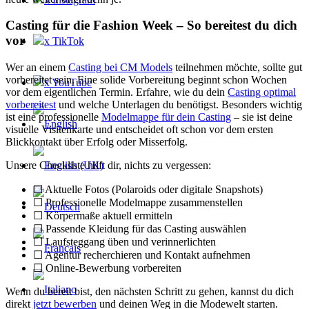
Casting für die Fashion Week – So bereitest du dich
vor
x TikTok
Wer an einem
Casting bei CM Models
teilnehmen möchte, sollte gut
vorbereitet sein. Eine solide Vorbereitung beginnt schon Wochen
x YouTube
vor dem eigentlichen Termin. Erfahre, wie du dein
Casting optimal
vorbereitest
und welche Unterlagen du benötigst. Besonders wichtig
ist eine professionelle
Modelmappe für dein Casting
– sie ist deine
visuelle Visitenkarte und entscheidet oft schon vor dem ersten
Blickkontakt über Erfolg oder Misserfolg.
Unsere Checkliste hilft dir, nichts zu vergessen:
☐ Aktuelle Fotos (Polaroids oder digitale Snapshots)
☐ Professionelle Modelmappe zusammenstellen
☐ Körpermaße aktuell ermitteln
☐ Passende Kleidung für das Casting auswählen
☐ Laufsteggang üben und verinnerlichten
☐ Agentur recherchieren und Kontakt aufnehmen
☐ Online-Bewerbung vorbereiten
Wenn du bereit bist, den nächsten Schritt zu gehen, kannst du dich
direkt
jetzt bewerben
und deinen Weg in die Modewelt starten.