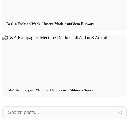
Berlin Fashion Week: Unsere Models auf dem Runway
C&A Kampagne: Meet the Denims mit Ahlam&Amani
1
The
1 jour dans une agence de mannequins
The Model Book aus LA: Leitfaden
: bookings, castings, projets de 7h à
S