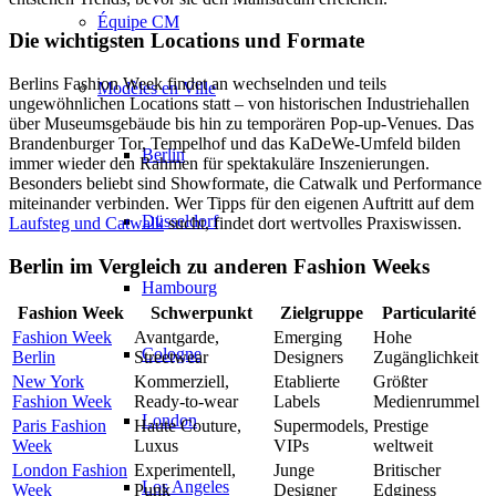
Équipe CM
Die wichtigsten Locations und Formate
Berlins Fashion Week findet an wechselnden und teils
Modèles en Ville
ungewöhnlichen Locations statt – von historischen Industriehallen
über Museumsgebäude bis hin zu temporären Pop-up-Venues. Das
Brandenburger Tor, Tempelhof und das KaDeWe-Umfeld bilden
Berlin
immer wieder den Rahmen für spektakuläre Inszenierungen.
Besonders beliebt sind Showformate, die Catwalk und Performance
miteinander verbinden. Wer Tipps für den eigenen Auftritt auf dem
Düsseldorf
Laufsteg und Catwalk
sucht, findet dort wertvolles Praxiswissen.
Berlin im Vergleich zu anderen Fashion Weeks
Hambourg
Fashion Week
Schwerpunkt
Zielgruppe
Particularité
Fashion Week
Avantgarde,
Emerging
Hohe
Cologne
Berlin
Streetwear
Designers
Zugänglichkeit
New York
Kommerziell,
Etablierte
Größter
Fashion Week
Ready-to-wear
Labels
Medienrummel
London
Paris Fashion
Haute Couture,
Supermodels,
Prestige
Week
Luxus
VIPs
weltweit
London Fashion
Experimentell,
Junge
Britischer
Los Angeles
Week
Punk
Designer
Edginess