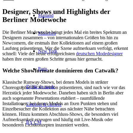
Designer, Shows und Highlights der
Mailand
Berliner Modewoche
Die Berliner Modewoche bringt jedes Mal ein breites Spektrum an
München
Designern zusammen – von internationalen Größen bis hin zu
Newcomern, die erstmals ihre Kollektionen auf einem großen
Laufsteg präsentieren. Wer die Szene aufmerksam verfolgt, erkennt
New York
schnell: Viele der heute erfolgreichsten
deutschen Modedesigner
haben ihre ersten großen Schritte genau hier gemacht.
Paris
Welche Showformate dominieren den Catwalk?
Klassische Runway-Shows, bei denen Models in strikter
Défilé de mode
Choreographie die Kollektion präsentieren, sind nach wie vor das
Herzstück jeder Modewoche. Daneben haben sich in Berlin aber
auch sogenannte Presentations etabliert – raumfüllende
Installationen, bei denen Models an fixen Punkten stehen und
Emplois & carrière
Einzelbesucher die Kollektion aus nächster Nähe betrachten
können. Hinzu kommen Abschluss-Shows, die besonders viel
Aufmerksamkeit erzeugen und häufig mit Live-Musik oder
BY CM
besonderen Lichtkonzepten inszeniert werden.