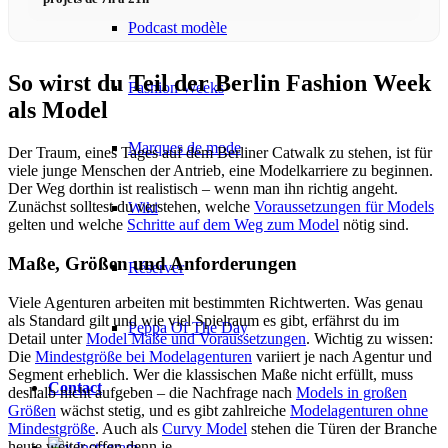
Podcast modèle
So wirst du Teil der Berlin Fashion Week
Fashion Weeks
als Model
Marques de mode
Der Traum, eines Tages auf dem Berliner Catwalk zu stehen, ist für
viele junge Menschen der Antrieb, eine Modelkarriere zu beginnen.
Der Weg dorthin ist realistisch – wenn man ihn richtig angeht.
Zunächst solltest du verstehen, welche
Voraussetzungen für Models
Wiki
gelten und welche
Schritte auf dem Weg zum Model
nötig sind.
Maße, Größen und Anforderungen
Réserver
Viele Agenturen arbeiten mit bestimmten Richtwerten. Was genau
als Standard gilt und wie viel Spielraum es gibt, erfährst du im
Peppa Of The Day
Detail unter
Model Maße und Voraussetzungen
. Wichtig zu wissen:
Die
Mindestgröße bei Modelagenturen
variiert je nach Agentur und
Segment erheblich. Wer die klassischen Maße nicht erfüllt, muss
Contact
deshalb nicht aufgeben – die Nachfrage nach
Models in großen
Größen
wächst stetig, und es gibt zahlreiche
Modelagenturen ohne
Mindestgröße
. Auch als
Curvy Model
stehen die Türen der Branche
heute weiter offen denn je.
x Instagram