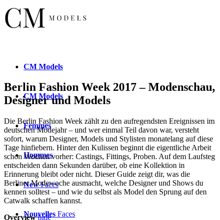
CM
Models
Berlin Fashion Week 2017 – Modenschau,
CM
Models
Designer und Models
Die Berlin Fashion Week zählt zu den aufregendsten Ereignissen im
Femmes
deutschen Modejahr – und wer einmal Teil davon war, versteht
sofort, warum Designer, Models und Stylisten monatelang auf diese
Tage hinfiebern. Hinter den Kulissen beginnt die eigentliche Arbeit
Hommes
schon Wochen vorher: Castings, Fittings, Proben. Auf dem Laufsteg
entscheiden dann Sekunden darüber, ob eine Kollektion in
Erinnerung bleibt oder nicht. Dieser Guide zeigt dir, was die
Berliner Modewoche ausmacht, welche Designer und Shows du
New
Faces
kennen solltest – und wie du selbst als Model den Sprung auf den
Catwalk schaffen kannst.
Nouvelles
Faces
Overview
hide