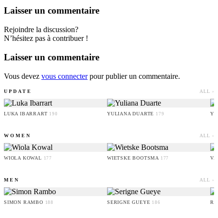
Laisser un commentaire
Rejoindre la discussion?
N’hésitez pas à contribuer !
Laisser un commentaire
Vous devez
vous connecter
pour publier un commentaire.
UPDATE
ALL ›
LUKA IBARRART
YULIANA DUARTE
YO
190
179
WOMEN
ALL ›
WIOLA KOWAL
WIETSKE BOOTSMA
VA
177
177
MEN
ALL ›
SIMON RAMBO
SERIGNE GUEYE
RU
188
186