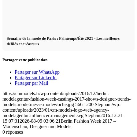
Semaine de la mode de Paris : Printemps/Été 2021 - Les meilleurs
défilés et créateurs
Partager cette publication
Partager sur WhatsApp
Partager sur LinkedIn
Partager par Mail
https://cmmodels.fr/wp-content/uploads/2016/12/berlin-
modelagentur-fashion-week-castings-2017-shows-designer-trends-
models-mode-messe-modewoche.jpg
566
1200
Stephan
/wp-
content/uploads/2023/01/cm-models-logo-web-agency-
modelagentur-influencer-management.svg
Stephan
2016-12-21
15:07:31
2026-08-05 03:06:21
Berlin Fashion Week 2017 –
Modenschau, Designer und Models
0
réponses