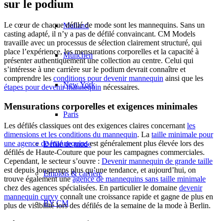
sur le podium
Le cœur de chaque défilé de mode sont les mannequins. Sans un
Mailand
casting adapté, il n’y a pas de défilé convaincant. CM Models
travaille avec un processus de sélection clairement structuré, qui
place l’expérience, les mensurations corporelles et la capacité à
München
présenter authentiquement une collection au centre. Celui qui
s’intéresse à une carrière sur le podium devrait connaître et
comprendre les
conditions pour devenir mannequin
ainsi que les
New York
étapes pour devenir mannequin
nécessaires.
Mensurations corporelles et exigences minimales
Paris
Les défilés classiques ont des exigences claires concernant
les
dimensions et les conditions du mannequin
. La
taille minimale pour
une agence de mannequins
est généralement plus élevée lors des
Défilé de mode
défilés de Haute-Couture que pour les campagnes commerciales.
Cependant, le secteur s’ouvre :
Devenir mannequin de grande taille
est depuis longtemps plus qu’une tendance, et aujourd’hui, on
Emplois & carrière
trouve également une
agence de mannequins sans taille minimale
chez des agences spécialisées. En particulier le domaine
devenir
mannequin curvy
connaît une croissance rapide et gagne de plus en
BY CM
plus de visibilité lors des défilés de la semaine de la mode à Berlin.