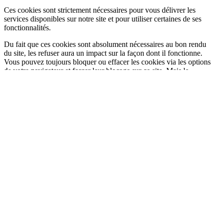
Ces cookies sont strictement nécessaires pour vous délivrer les
services disponibles sur notre site et pour utiliser certaines de ses
fonctionnalités.
Du fait que ces cookies sont absolument nécessaires au bon rendu
du site, les refuser aura un impact sur la façon dont il fonctionne.
Vous pouvez toujours bloquer ou effacer les cookies via les options
de votre navigateur et forcer leur blocage sur ce site. Mais le
message vous demandant de les accepter/refuser reviendra à chaque
nouvelle visite sur notre site.
Nous respectons votre choix de refuser les cookies mais pour éviter
de vous le demander à chaque page laissez nous en utiliser un pour
mémoriser ce choix. Vous êtes libre de revenir sur ce choix quand
vous voulez et le modifier pour améliorer votre expérience de
navigation. Si vous refusez les cookies nous retirerons tous ceux
issus de ce domaine.
Nous vous fournissons une liste de cookies déposés sur votre
ordinateur via notre domaine, vous pouvez ainsi voir ce qui y est
stocké. Pour des raisons de sécurité nous ne pouvons montrer ou
afficher les cookies externes d’autres domaines. Ceux-ci sont
accessibles via les options de votre navigateur.
Cochez pour activer le masquage permanent de la barre