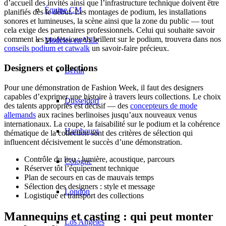
d’accueil des invités ainsi que l’infrastructure technique doivent être
Équipe CM
planifiés dès le début. Les montages de podium, les installations
sonores et lumineuses, la scène ainsi que la zone du public — tout
cela exige des partenaires professionnels. Celui qui souhaite savoir
comment les professionnels brillent sur le podium, trouvera dans nos
Modèles en Ville
conseils podium et catwalk
un savoir-faire précieux.
Designers et collections
Berlin
Pour une démonstration de Fashion Week, il faut des designers
capables d’exprimer une histoire à travers leurs collections. Le choix
Düsseldorf
des talents appropriés est décisif — des
concepteurs de mode
allemands
aux racines berlinoises jusqu’aux nouveaux venus
internationaux. La coupe, la faisabilité sur le podium et la cohérence
Hambourg
thématique de la collection sont des critères de sélection qui
influencent décisivement le succès d’une démonstration.
Contrôle du lieu : lumière, acoustique, parcours
Cologne
Réserver tôt l’équipement technique
Plan de secours en cas de mauvais temps
Sélection des designers : style et message
London
Logistique et transport des collections
Mannequins et casting : qui peut monter
Los Angeles