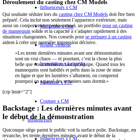
Déroulement du casting chez CM Models
Influenceurs x CM
Qui souhaite séduire lors du
casting chez CM Models
doit être bien
préparé. Cela inclut non seulement l’apparence extérieure, mais
aussi un comportement professionnel, un portfolio
pour un casting
Marketing x One
de mannequin
solide et la capacité à s’adapter rapidement à des
situations changeantes. Nos conseils pour
se préparer à un casting
aident à créer une première impression décisive.
Réalité virtuelle
«Les trente dernières minutes avant une démonstration
sont un vrai chaos — et pourtant, c’est la chose la plus
Immobilien x Lukinski
belle que nous vivons en tant qu’équipe. Quand tous les
mannequins sont habillés et prêts dans la zone de mise
en ligne et que les lumières s’allument, on comprend
pourquoi on a passé des semaines sans dormir.»
Magazine x FIV
[crp limit="2"]
Couture x CM
Backstage : Les dernières minutes avant
le début de la démonstration
Influenceurs
Quiconque siège parmi le public voit la surface polie. Backstage, en
revanche, les trente dernières minutes avant le début de la
Influenceurs x CM