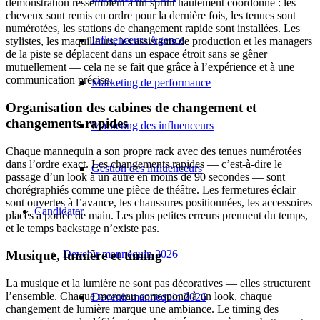
démonstration ressemblent à un sprint hautement coordonné : les
cheveux sont remis en ordre pour la dernière fois, les tenues sont
numérotées, les stations de changement rapide sont installées. Les
Influenceurs Agence
stylistes, les maquilleurs, les assistants de production et les managers
de la piste se déplacent dans un espace étroit sans se gêner
mutuellement — cela ne se fait que grâce à l’expérience et à une
communication précise.
Marketing de performance
Organisation des cabines de changement et
changements rapides
Marketing des influenceurs
Chaque mannequin a son propre rack avec des tenues numérotées
dans l’ordre exact. Les changements rapides — c’est-à-dire le
Gestion des influenceurs
passage d’un look à un autre en moins de 90 secondes — sont
chorégraphiés comme une pièce de théâtre. Les fermetures éclair
sont ouvertes à l’avance, les chaussures positionnées, les accessoires
Candidater
placés à portée de main. Les plus petites erreurs prennent du temps,
et le temps backstage n’existe pas.
Devenir mannequin 2026
Musique, lumière et timing
La musique et la lumière ne sont pas décoratives — elles structurent
l’ensemble. Chaque morceau correspond à un look, chaque
Devenir mannequin 2026
changement de lumière marque une ambiance. Le timing des