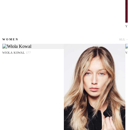
YO
WOMEN
ALL ›
WIOLA KOWAL
VA
177