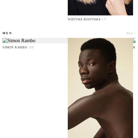
WIETSKE BOOTSMA
177
MEN
ALL ›
SIMON RAMBO
RU
188