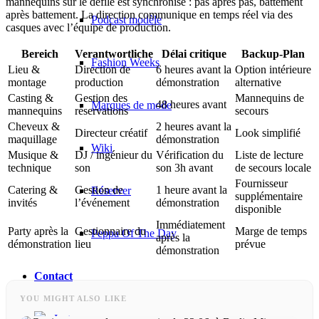
mannequins sur le défilé est synchronisé : pas après pas, battement
après battement. La direction communique en temps réel via des
Podcast modèle
casques avec l’équipe de production.
Bereich
Verantwortliche
Délai critique
Backup-Plan
Fashion Weeks
Lieu &
Direction de
6 heures avant la
Option intérieure
montage
production
démonstration
alternative
Casting &
Gestion des
Mannequins de
48 heures avant
Marques de mode
mannequins
réservations
secours
Cheveux &
2 heures avant la
Directeur créatif
Look simplifié
maquillage
démonstration
Wiki
Musique &
DJ / ingénieur du
Vérification du
Liste de lecture
technique
son
son 3h avant
de secours locale
Fournisseur
Catering &
Gestion de
1 heure avant la
Réserver
supplémentaire
invités
l’événement
démonstration
disponible
Immédiatement
Party après la
Gestionnaire du
Marge de temps
Peppa Of The Day
après la
démonstration
lieu
prévue
démonstration
Contact
YOU MIGHT ALSO LIKE
x Instagram