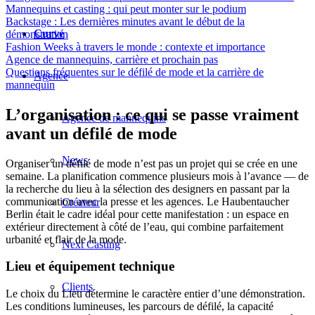
Mannequins et casting : qui peut monter sur le podium
Backstage : Les dernières minutes avant le début de la
Curvé
démonstration
Fashion Weeks à travers le monde : contexte et importance
Agence de mannequins, carrière et prochain pas
Questions fréquentes sur le défilé de mode et la carrière de
Agence
mannequin
L’organisation : ce qui se passe vraiment
Agence de mannequins
avant un défilé de mode
News
Organiser un défilé de mode n’est pas un projet qui se crée en une
semaine. La planification commence plusieurs mois à l’avance — de
la recherche du lieu à la sélection des designers en passant par la
communication avec la presse et les agences. Le Haubentaucher
Créateur
Berlin était le cadre idéal pour cette manifestation : un espace en
extérieur directement à côté de l’eau, qui combine parfaitement
urbanité et flair de la mode.
Next Casting
Lieu et équipement technique
Clients
Le choix du Lieu détermine le caractère entier d’une démonstration.
Les conditions lumineuses, les parcours de défilé, la capacité