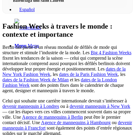
Balenciaga und Saint Laurent
Fashion Weeks à travers le monde :
contexte et importance
Menu
Menu
Berlin fait partie d’un réseau mondial de défilés de mode qui
structure et stimule l’industrie de la mode. Les
Big 4 Fashion Weeks
fixent les tendances de la saison — celui qui comprend la scène
internationale comprend aussi pourquoi les défilés berlinois doivent
développer leur propre énergie et positionnement. Les
dates de la
New York Fashion Week
, les
dates de la Paris Fashion Week
, les
dates de la Fashion Week de Milan
et les
dates de la London
Fashion Week
sont des points fixes dans le calendrier de chaque
agent, designer et mannequin à travers le monde.
Celui qui souhaite une carrière internationale devrait s’intéresser à
devenir mannequin à Londres
ou à
devenir mannequin à New York
— car les étapes vers ces villes commencent souvent dans sa propre
ville. Une
Agence de mannequins à Berlin
peut être le premier
contact décisif. Une
Agence de mannequins à Hambourg
ou
devenir
mannequin à Francfort
sont également des points d’entrée régionaux
solides sur le marché allemand.