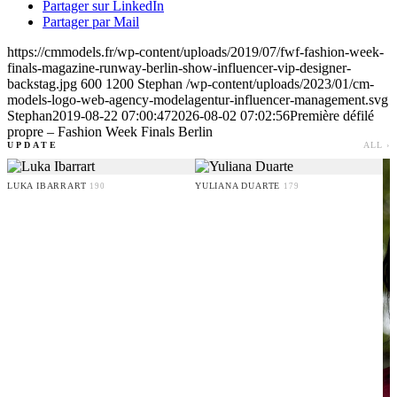
Partager sur LinkedIn
Partager par Mail
https://cmmodels.fr/wp-content/uploads/2019/07/fwf-fashion-week-
finals-magazine-runway-berlin-show-influencer-vip-designer-
backstag.jpg
600
1200
Stephan
/wp-content/uploads/2023/01/cm-
models-logo-web-agency-modelagentur-influencer-management.svg
Stephan
2019-08-22 07:00:47
2026-08-02 07:02:56
Première défilé
propre – Fashion Week Finals Berlin
UPDATE
ALL ›
LUKA IBARRART
YULIANA DUARTE
190
179