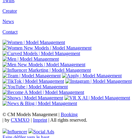
Twins
Creator
News
Contact
© CM Models Management |
Booking
|
by
CXMXO
|
Imprint
| All rights reserved.
Influencer
Social Ads
Faire défiler vers le haut