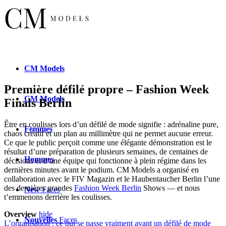
CM
Models
Première défilé propre – Fashion Week
CM
Models
Finals Berlin
Être en coulisses lors d’un défilé de mode signifie : adrénaline pure,
Femmes
chaos créatif et un plan au millimètre qui ne permet aucune erreur.
Ce que le public perçoit comme une élégante démonstration est le
résultat d’une préparation de plusieurs semaines, de centaines de
Hommes
décisions et d’une équipe qui fonctionne à plein régime dans les
dernières minutes avant le podium. CM Models a organisé en
collaboration avec le FIV Magazin et le Haubentaucher Berlin l’une
des dernières grandes
Fashion Week Berlin
Shows — et nous
New
Faces
t’emmenons derrière les coulisses.
Overview
hide
Nouvelles
Faces
L’organisation : ce qui se passe vraiment avant un défilé de mode